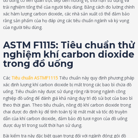
đồ uống có liên quan trực tiếp đến hương vị, thời hạn sử dụng và
trải nghiệm tổng thể của người tiêu dùng. Bằng cách đo lường chính
xác hàm lượng carbon dioxide, các nhà sản xuất có thể đảm bảo
rằng sản phẩm của họ đáp ứng các tiêu chuẩn ngành và kỳ vọng
của người tiêu dùng.
ASTM F1115: Tiêu chuẩn thử
nghiệm khí carbon dioxide
trong đồ uống
Các
Tiêu chuẩn ASTMF1115
Tiêu chuẩn này quy định phương pháp
xác định lượng khí carbon dioxide bị mất trong các bao bì chứa đồ
uống. Tiêu chuẩn này được sử dụng rộng rãi trong ngành công
nghiệp đồ uống để đánh giá khả năng duy trì độ sủi bọt của bao bì
theo thời gian. Theo tiêu chuẩn, nồng độ khí carbon dioxide trong
chai được đo định kỳ để tính toán tỷ lệ mất mát và tốc độ truyền
dẫn của khí carbon dioxide, đảm bảo độ tươi ngon của đồ uống
được duy trì trong suốt thời hạn sử dụng.
Bài kiểm tra này đặc biệt quan trọng đối với ngành đóng gói đồ