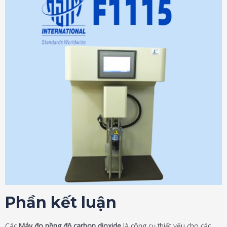
Phần kết luận
Các
Máy đo nồng độ carbon dioxide
là công cụ thiết yếu cho các