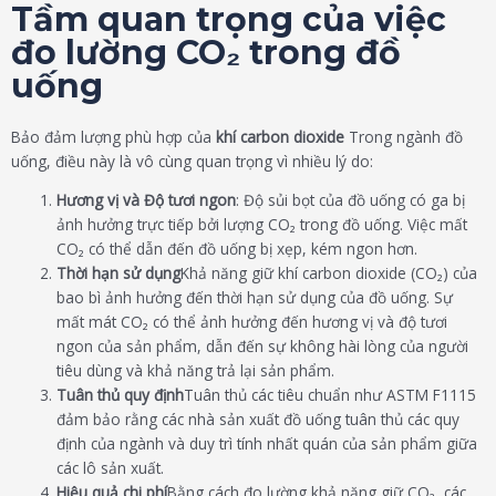
Tầm quan trọng của việc
đo lường CO₂ trong đồ
uống
Bảo đảm lượng phù hợp của
khí carbon dioxide
Trong ngành đồ
uống, điều này là vô cùng quan trọng vì nhiều lý do:
Hương vị và Độ tươi ngon
: Độ sủi bọt của đồ uống có ga bị
ảnh hưởng trực tiếp bởi lượng CO₂ trong đồ uống. Việc mất
CO₂ có thể dẫn đến đồ uống bị xẹp, kém ngon hơn.
Thời hạn sử dụng
Khả năng giữ khí carbon dioxide (CO₂) của
bao bì ảnh hưởng đến thời hạn sử dụng của đồ uống. Sự
mất mát CO₂ có thể ảnh hưởng đến hương vị và độ tươi
ngon của sản phẩm, dẫn đến sự không hài lòng của người
tiêu dùng và khả năng trả lại sản phẩm.
Tuân thủ quy định
Tuân thủ các tiêu chuẩn như ASTM F1115
đảm bảo rằng các nhà sản xuất đồ uống tuân thủ các quy
định của ngành và duy trì tính nhất quán của sản phẩm giữa
các lô sản xuất.
Hiệu quả chi phí
Bằng cách đo lường khả năng giữ CO₂, các