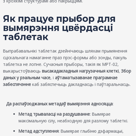
з крохкімі структурамі або пакрыццямі.
Як працуе прыбор для
вымярэння цвёрдасці
таблетак
Выпрабавальнікі таблетак дзейнічаюць шляхам прымянення
сціскальнага намаганне праз прэс-формы або зонды, пакуль
таблетка не лопне. Сучасныя прыборы, такія як MPT-02,
выкарыстоўваюць
высакадакладныя нагрузачныя клеткі
,
Збор
даных у рэальным часе
, і
аўтаматызаванае праграмнае
забеспячэнне
каб забяспечыць дакладнасць і паўтаральнасць.
Да распаўсюджаных метадаў вымярэння адносяцца
:
Метад трываласці на раздушванне
: Вымярае
максімальную сілу, неабходную для разлому таблеткі.
Метад адступлення
: Вымярае глыбіню дэфармацыі,