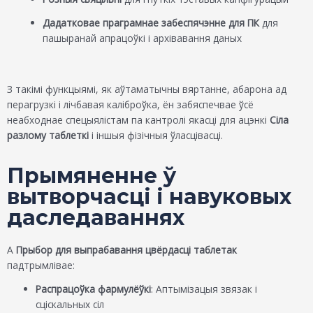
Дадатковае праграмнае забеспячэнне для ПК
для
пашыранай апрацоўкі і архівавання даных
З такімі функцыямі, як аўтаматычны вяртанне, абарона ад
перагрузкі і лічбавая каліброўка, ён забяспечвае ўсё
неабходнае спецыялістам па кантролі якасці для ацэнкі
Сіла
разлому таблеткі
і іншыя фізічныя ўласцівасці.
Прымяненне ў
вытворчасці і навуковых
даследаваннях
А
Прыбор для выпрабавання цвёрдасці таблетак
падтрымлівае:
Распрацоўка фармулёўкі
: Аптымізацыя звязак і
сціскальных сіл