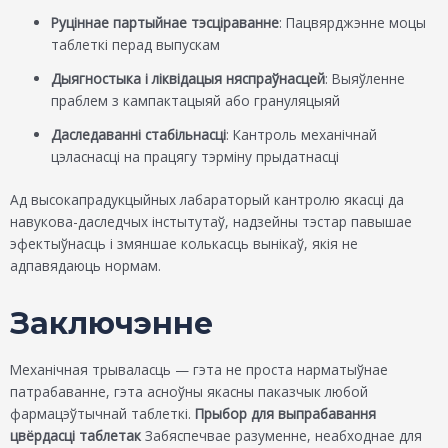
Руціннае партыйнае тэсціраванне
: Пацвярджэнне моцы
таблеткі перад выпускам
Дыягностыка і ліквідацыя няспраўнасцей
: Выяўленне
праблем з кампактацыяй або грануляцыяй
Даследаванні стабільнасці
: Кантроль механічнай
цэласнасці на працягу тэрміну прыдатнасці
Ад высокапрадукцыйных лабараторый кантролю якасці да
навукова-даследчых інстытутаў, надзейны тэстар павышае
эфектыўнасць і змяншае колькасць вынікаў, якія не
адпавядаюць нормам.
Заключэнне
Механічная трываласць — гэта не проста нарматыўнае
патрабаванне, гэта асноўны якасны паказчык любой
фармацэўтычнай таблеткі.
Прыбор для выпрабавання
цвёрдасці таблетак
Забяспечвае разуменне, неабходнае для