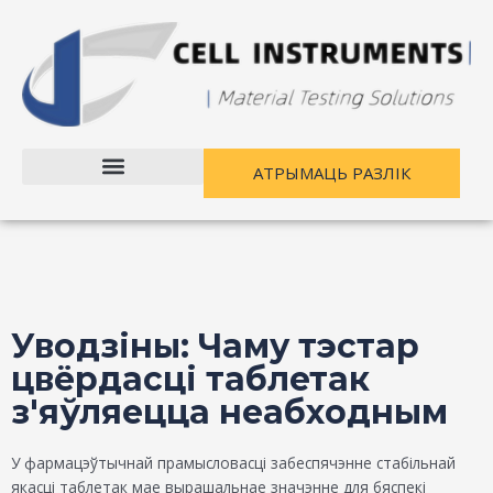
Перайсці
Навігацыя
да
паведамленняў
зместу
АТРЫМАЦЬ РАЗЛІК
Уводзіны: Чаму тэстар
цвёрдасці таблетак
з'яўляецца неабходным
У фармацэўтычнай прамысловасці забеспячэнне стабільнай
якасці таблетак мае вырашальнае значэнне для бяспекі