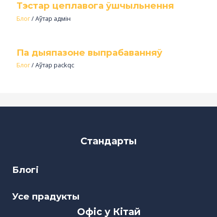
Тэстар цеплавога ўшчыльнення
Блог
/ Аўтар
адмін
Па дыяпазоне выпрабаванняў
Блог
/ Аўтар
packqc
Стандарты
Блогі
Усе прадукты
Офіс у Кітай