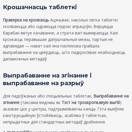
Крошачнасць таблеткі
Праверка на крохкасць
Ацэньвае, наколькі лёгка таблеткі
сколваюцца або сціраюцца падчас апрацоўкі. Вярцяцца
барабан імітуе качаванне, а страта вагі вымяраецца. Калі
крохкасць перавышае дапушчальныя межы, партыя не
адпавядае — нават калі яна паспяхова прайшла
выпрабаванне на цвёрдасць, што падкрэслівае неабходнасць
дапаможных метадаў.
Выпрабаванне на згінанне і
выпрабаванне на разрыў
Для падоўжаных або спецыяльных таблетак,
Выпрабаванне на
згінанне
(таксама вядомы як
Тэст на трохкропкавую выгіб
)
аказвае ціск у цэнтры, падтрымліваючы канцы. Гэта выяўляе
канструкцыйную ўстойлівасць, асабліва ў таблетках,
непрыдатных для стандартных метадаў драбнення.