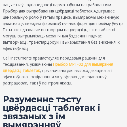
пацыентаў і адпаведнасці нарматыўным патрабаванням.
Прыбор для выпрабавання цвёрдасці таблетак
Адыгрывае
цэнтральную ролю ў гэтым працэсе, вымяраючы механічную
цэласнасць цвёрдых фармацэўтычных форм для прыёму ўнутр.
Гэты тэст дазваляе вытворцам пацвердзіць, што таблеткі
могуць вытрымліваць механічныя ўздзеянні падчас
вытворчасці, транспарціроўкі і выкарыстання без зніжэння іх
эфектыўнасці.
Cell Instruments прадастаўляе перадавыя рашэнні для
тэсціравання, уключаючы
Прыбор MPT-02 для вымярэння
цвёрдасці таблетак
, прызначаны для высокадакладнага і
эфектыўнага тэсціравання як у сферах даследаванняў і
распрацовак, так і ў кантролі якасці.
Разуменне тэсту
цвёрдасці таблетак і
звязаных з ім
вымярэнняў