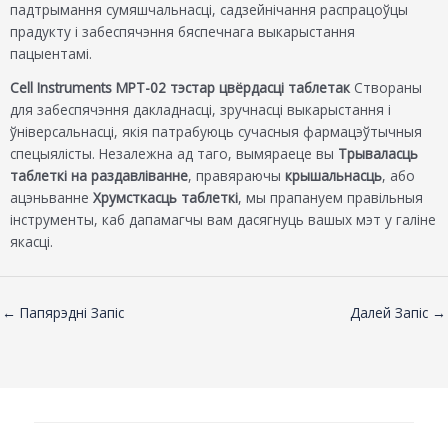
падтрымання сумяшчальнасці, садзейнічання распрацоўцы
прадукту і забеспячэння бяспечнага выкарыстання
пацыентамі.
Cell Instruments MPT-02 тэстар цвёрдасці таблетак
Створаны
для забеспячэння дакладнасці, зручнасці выкарыстання і
ўніверсальнасці, якія патрабуюць сучасныя фармацэўтычныя
спецыялісты. Незалежна ад таго, вымяраеце вы
Трываласць
таблеткі на раздавліванне
, правяраючы
крышальнасць
, або
ацэньванне
Хрумсткасць таблеткі
, мы прапануем правільныя
інструменты, каб дапамагчы вам дасягнуць вашых мэт у галіне
якасці.
←
Папярэдні Запіс
Далей Запіс
→