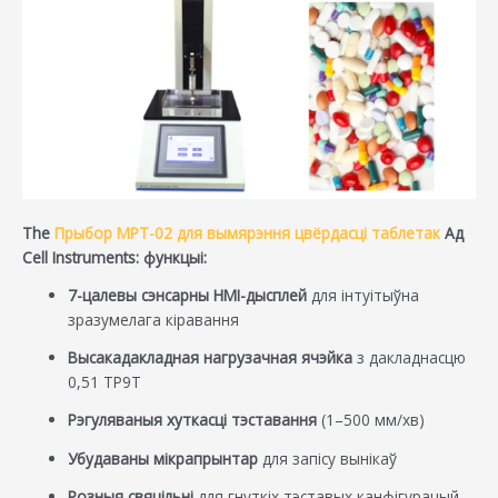
The
Прыбор MPT-02 для вымярэння цвёрдасці таблетак
Ад
Cell Instruments: функцыі:
7-цалевы сэнсарны HMI-дысплей
для інтуітыўна
зразумелага кіравання
Высакадакладная нагрузачная ячэйка
з дакладнасцю
0,51 TP9T
Рэгуляваныя хуткасці тэставання
(1–500 мм/хв)
Убудаваны мікрапрынтар
для запісу вынікаў
Розныя свяцільні
для гнуткіх тэставых канфігурацый