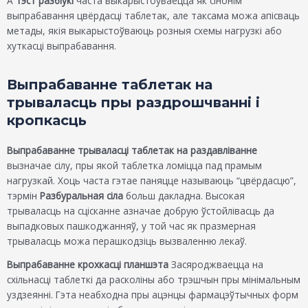
А
тэст разбіўкі
часта выкарыстоўваецца як сінонім
выпрабавання цвёрдасці таблетак, але таксама можа апісваць
метады, якія выкарыстоўваюць розныя схемы нагрузкі або
хуткасці выпрабавання.
Выпрабаванне таблетак на
трываласць пры раздрошчванні і
кропкасць
Выпрабаванне трываласці таблетак на раздавліванне
вызначае сілу, пры якой таблетка ломіцца пад прамым
нагрузкай. Хоць часта гэтае паняцце называюць “цвёрдасцю”,
тэрмін
Разбуральная сіла
больш дакладна. Высокая
трываласць на сцісканне азначае добрую ўстойлівасць да
выпадковых пашкоджанняў, у той час як празмерная
трываласць можа перашкодзіць вызваленню лекаў.
Выпрабаванне крохкасці планшэта
Засяроджваецца на
схільнасці таблеткі да расколіны або трэшчын пры мінімальным
уздзеянні. Гэта неабходна пры ацэнцы фармацэўтычных форм