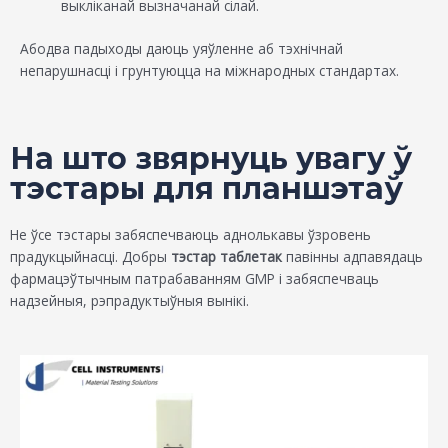
выкліканай вызначанай сілай.
Абодва падыходы даюць уяўленне аб тэхнічнай
непарушнасці і грунтуюцца на міжнародных стандартах.
На што звярнуць увагу ў
тэстары для планшэтаў
Не ўсе тэстары забяспечваюць аднолькавы ўзровень
прадукцыйнасці. Добры
тэстар таблетак
павінны адпавядаць
фармацэўтычным патрабаванням GMP і забяспечваць
надзейныя, рэпрадуктыўныя вынікі.