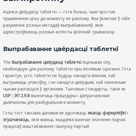
Ацэнка цвёрдасці таблеткі — гэта больш, чым простае
прымяненне ціску да моманту яе разлому. Яна ўключае ў сябе
разуменне розных метадаў выпрабаванняў, якія
адлюстроўваюць розныя аспекты фізічнай трываласці:
Выпрабаванне цвёрдасці таблеткі
The
Выпрабаванне цвёрдасці таблеткі
Ацэньвае сілу,
неабходную для разлому таблеткі пры восявым сцісканні. Гэта
гарантуе, што таблеткі не будуць занадта мяккімі, каб
вытрымаць упакоўку, і не занадта цвёрдымі, каб належным
чынам распасціся ў арганізме. Тыповыя стандарты, такія як
USP
і
ЭП 2.9.8
вызначаць працэдуры і дапушчальныя
дыяпазоны для разбуральнага моманту.
Гэты тэст таксама дапамагае адсочваць
якасць фармулёўкі
і
згушчанасць
, якія маюць жыццёва важнае значэнне падчас
працэсаў маштабавання і выпуску партый.