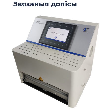
Звязаныя допісы