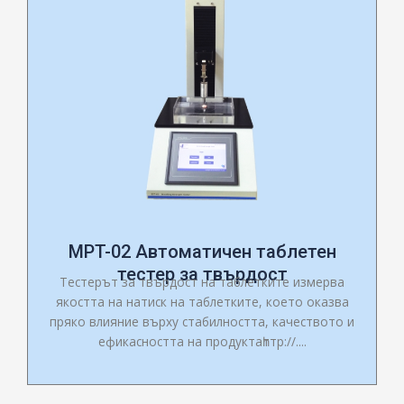
MPT-02 Автоматичен таблетен
тестер за твърдост
Тестерът за твърдост на таблетките измерва
якостта на натиск на таблетките, което оказва
пряко влияние върху стабилността, качеството и
ефикасността на продуктаһттр://....