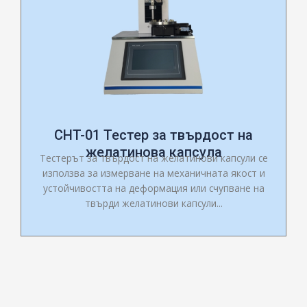
CHT-01 Тестер за твърдост на
желатинова капсула
Тестерът за твърдост на желатинови капсули се
използва за измерване на механичната якост и
устойчивостта на деформация или счупване на
твърди желатинови капсули...