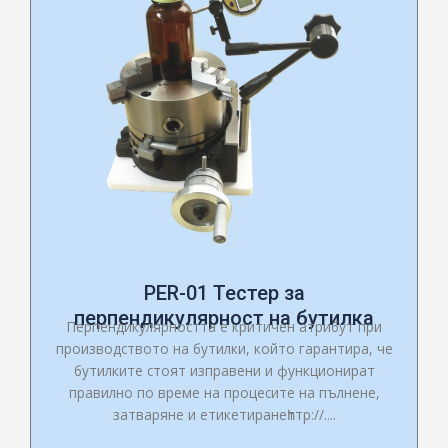
PER-01 Тестер за
перпендикулярност на бутилка
Перпендикулярността е критичен атрибут при
производството на бутилки, който гарантира, че
бутилките стоят изправени и функционират
правилно по време на процесите на пълнене,
затваряне и етикетиранеһттр://....