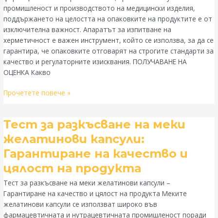
1207
промишленост и производството на медицински изделия,
Оценка
поддържането на целостта на опаковките на продуктите е от
на
изключителна важност. Апаратът за изпитване на
целостта
херметичност е важен инструмент, който се използва, за да се
на
гарантира, че опаковките отговарят на строгите стандарти за
опаковката
качество и регулаторните изисквания. ПОЛУЧАВАНЕ НА
ОЦЕНКА Какво
Прочетете повече »
Тест
Тест за разкъсване на меки
за
желатинови капсули:
разкъсване
Гарантиране на качество и
на
меки
цялост на продукта
желатинови
Тест за разкъсване на меки желатинови капсули –
капсули:
Гарантиране на качество и цялост на продукта Меките
Гарантиране
желатинови капсули се използват широко във
на
фармацевтичната и нутрацевтичната промишленост поради