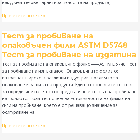
вакуумни течове гарантира целостта на продукта,
Прочетете повече »
Тест
Тест за пробиване на
за
опаковъчен филм ASTM D5748
пробиване
Тест за пробиване на издатина
на
опаковъчен
Тест за пробиване на опаковъчно фолио——ASTM D5748 Тест
филм
за пробиване на изпъкналост Опаковъчните фолиа се
ASTM
използват широко в различни индустрии, предимно за
D5748
опаковане и защита на продукти. Един от основните тестове
Тест
за определяне на тяхното представяне е тестът за пробиване
за
на фолиото. Този тест оценява устойчивостта на филма на
пробиване
сили на пробиване, което е от решаващо значение за
на
осигуряване на
издатина
Прочетете повече »