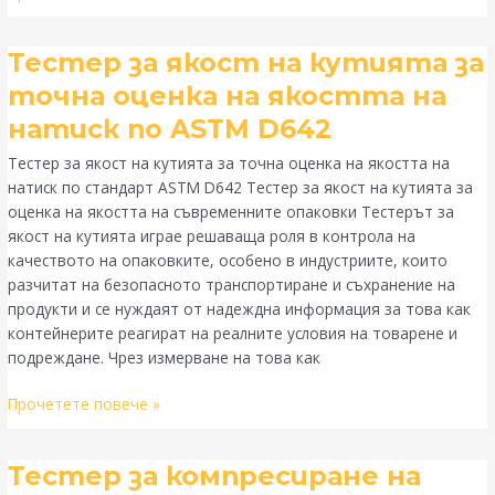
Тестер
Тестер за якост на кутията за
за
точна оценка на якостта на
якост
натиск по ASTM D642
на
кутията
Тестер за якост на кутията за точна оценка на якостта на
за
натиск по стандарт ASTM D642 Тестер за якост на кутията за
точна
оценка на якостта на съвременните опаковки Тестерът за
оценка
якост на кутията играе решаваща роля в контрола на
на
качеството на опаковките, особено в индустриите, които
якостта
разчитат на безопасното транспортиране и съхранение на
на
продукти и се нуждаят от надеждна информация за това как
натиск
контейнерите реагират на реалните условия на товарене и
по
подреждане. Чрез измерване на това как
ASTM
D642
Прочетете повече »
Тестер
Тестер за компресиране на
за