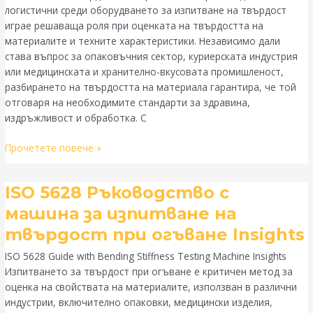
оборудване
логистични среди оборудването за изпитване на твърдост
за
играе решаваща роля при оценката на твърдостта на
изпитване
материалите и техните характеристики. Независимо дали
на
става въпрос за опаковъчния сектор, куриерската индустрия
твърдостта
или медицинската и хранително-вкусовата промишленост,
разбирането на твърдостта на материала гарантира, че той
отговаря на необходимите стандарти за здравина,
издръжливост и обработка. С
Прочетете повече »
ISO
ISO 5628 Ръководство с
5628
машина за изпитване на
Ръководство
твърдост при огъване Insights
с
машина
ISO 5628 Guide with Bending Stiffness Testing Machine Insights
за
Изпитването за твърдост при огъване е критичен метод за
изпитване
оценка на свойствата на материалите, използван в различни
на
индустрии, включително опаковки, медицински изделия,
твърдост