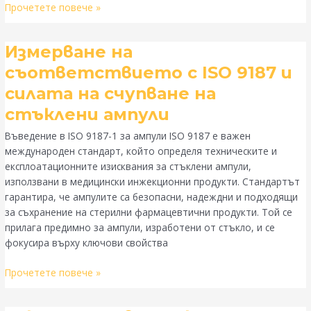
Прочетете повече »
Измерване
Измерване на
на
съответствието с ISO 9187 и
съответствието
силата на счупване на
с
ISO
стъклени ампули
9187
Въведение в ISO 9187-1 за ампули ISO 9187 е важен
и
международен стандарт, който определя техническите и
силата
експлоатационните изисквания за стъклени ампули,
на
използвани в медицински инжекционни продукти. Стандартът
счупване
гарантира, че ампулите са безопасни, надеждни и подходящи
на
за съхранение на стерилни фармацевтични продукти. Той се
стъклени
прилага предимно за ампули, изработени от стъкло, и се
ампули
фокусира върху ключови свойства
Прочетете повече »