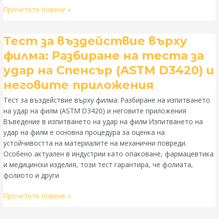
Прочетете повече »
Тест
Тест за въздействие върху
за
филма: Разбиране на теста за
въздействие
удар на Спенсър (ASTM D3420) и
върху
филма:
неговите приложения
Разбиране
Тест за въздействие върху филма: Разбиране на изпитването
на
на удар на филм (ASTM D3420) и неговите приложения
теста
Въведение в изпитването на удар на филм Изпитването на
за
удар на филм е основна процедура за оценка на
удар
устойчивостта на материалите на механични повреди.
на
Особено актуален в индустрии като опаковане, фармацевтика
Спенсър
и медицински изделия, този тест гарантира, че фолиата,
(ASTM
фолиото и други
D3420)
и
Прочетете повече »
неговите
приложения