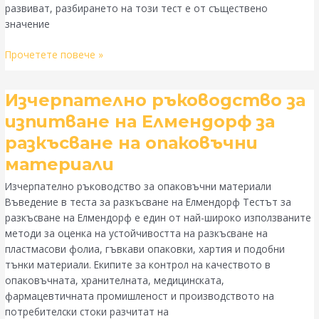
развиват, разбирането на този тест е от съществено
значение
Прочетете повече »
Изчерпателно
Изчерпателно ръководство за
ръководство
изпитване на Елмендорф за
за
разкъсване на опаковъчни
изпитване
на
материали
Елмендорф
Изчерпателно ръководство за опаковъчни материали
за
Въведение в теста за разкъсване на Елмендорф Тестът за
разкъсване
разкъсване на Елмендорф е един от най-широко използваните
на
методи за оценка на устойчивостта на разкъсване на
опаковъчни
пластмасови фолиа, гъвкави опаковки, хартия и подобни
материали
тънки материали. Екипите за контрол на качеството в
опаковъчната, хранителната, медицинската,
фармацевтичната промишленост и производството на
потребителски стоки разчитат на