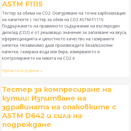
CO2:
ASTM F1115
Осигуряване
Тестер за обема на CO2: Осигуряване на точна карбонизация
на
на напитките с тестер за обем на CO2 ASTM F1115:
точна
Поддържането на правилното съдържание на въглероден
карбонизация
диоксид (CO2) е от решаващо значение за запазване на вкуса,
в
ефервесценцията и цялостното качество на газираните
напитките
напитки. Независимо дали произвеждате безалкохолни
с
напитки, газирана вода или бира, измерването и
ASTM
контролирането на нивата на CO2 е
F1115
Прочетете повече »
Тестер
Тестер за компресиране на
за
кутии: Изпитване на
компресиране
здравината на опаковките с
на
кутии:
ASTM D642 и сила на
Изпитване
подреждане
на