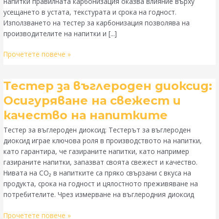
напитки правилната карбонизация оказва влияние върху
напитките
усещането в устата, текстурата и срока на годност.
Използването на тестер за карбонизация позволява на
производителите на напитки и [...]
Прочетете повече »
Тестер
Тестер за въглероден диоксид:
за
Осигуряване на свежест и
въглероден
качество на напитките
диоксид:
Осигуряване
Тестер за въглероден диоксид: Тестерът за въглероден
на
диоксид играе ключова роля в производството на напитки,
свежест
като гарантира, че газираните напитки, като например
и
газираните напитки, запазват своята свежест и качество.
качество
Нивата на CO₂ в напитките са пряко свързани с вкуса на
на
продукта, срока на годност и цялостното преживяване на
напитките
потребителите. Чрез измерване на въглеродния диоксид
Прочетете повече »