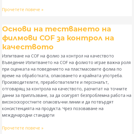
Прочетете повече »
Основи
Основи на тестването на
на
филмови COF за контрол на
тестването
качеството
на
филмови
Изпитване на COF на фолио за контрол на качеството
COF
Въведение Изпитването на COF на фолиото играе важна роля
за
при оценката на поведението на пластмасовите фолиа по
контрол
време на обработката, опаковането и крайната употреба.
на
Производителите, преработвателите и персоналът,
качеството
отговарящ за контрола на качеството, разчитат на точните
данни за приплъзване, за да осигурят безпроблемна работа на
високоскоростните опаковъчни линии и да потвърдят
консистенцията на продукта. Чрез позоваване на
международни стандарти
Прочетете повече »