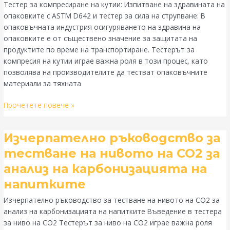
здравината
Тестер за компресиране на кутии: Изпитване на здравината на
на
опаковките с ASTM D642 и тестер за сила на струпване: В
опаковките
опаковъчната индустрия осигуряването на здравина на
с
опаковките е от съществено значение за защитата на
ASTM
продуктите по време на транспортиране. Тестерът за
D642
компресия на кутии играе важна роля в този процес, като
и
позволява на производителите да тестват опаковъчните
сила
материали за тяхната
на
подреждане
Прочетете повече »
Изчерпателно
Изчерпателно ръководство за
ръководство
тестване на нивото на CO2 за
за
анализ на карбонизацията на
тестване
на
напитките
нивото
Изчерпателно ръководство за тестване на нивото на CO2 за
на
анализ на карбонизацията на напитките Въведение в тестера
CO2
за ниво на CO2 Тестерът за ниво на CO2 играе важна роля
за