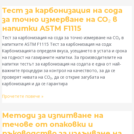
Тест
Тест за карбонизация на сода
за
за точно измерване на CO₂ в
карбонизация
напитки ASTM F1115
на
сода
Тест за карбонизация на сода за точно измерване на CO₂ в
за
напитките ASTM F1115 Тест за карбонизация на сода:
точно
Карбонизацията определя вкуса, усещането в устата и срока
измерване
на годност на газираните напитки. За производителите на
на
напитки тестът за карбонизация на содата е една от най-
CO₂
важните процедури за контрол на качеството, за да се
в
проверят нивата на CO₂, да се открие загубата на
напитки
карбонизация и да се гарантира
ASTM
F1115
Прочетете повече »
Методи
Методи за изпитване на
за
течове от опаковки и
изпитване
ръководство за излъчване на
на