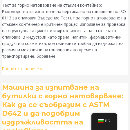
Ръководство
Тест за горно натоварване на стъклен контейнер:
за
Ръководство за изпитване на вертикално натоварване по ISO
изпитване
8113 за опаковки Въведение Тестът за горно натоварване на
на
стъклен контейнер е критичен процес, използван за проверка
вертикално
на структурната цялост и издръжливостта на стъклената
натоварване
опаковка. В индустрии като храна, напитки, фармацевтични
ISO
продукти и козметика, контейнерите трябва да издържат на
8113
различни механични натоварвания по време на
за
транспортиране, боравене,
опаковки
Прочетете повече »
Машина
Машина за изпитване на
за
бутилки с горно натоварване:
изпитване
Как да се съобразим с ASTM
на
бутилки
D642 и да подобрим
с
издръжливостта на
BG
горно