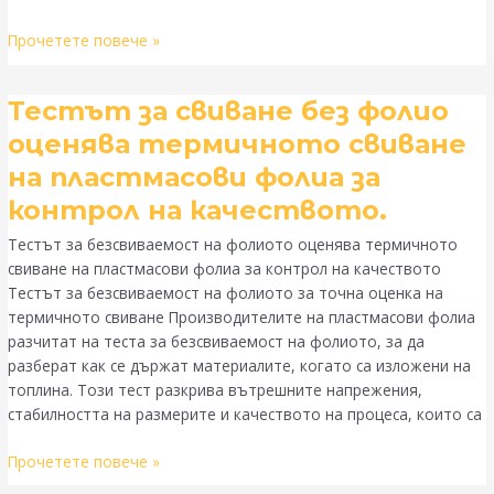
на
течове
Прочетете повече »
Тестът
Тестът за свиване без фолио
за
оценява термичното свиване
свиване
на пластмасови фолиа за
без
фолио
контрол на качеството.
оценява
Тестът за безсвиваемост на фолиото оценява термичното
термичното
свиване на пластмасови фолиа за контрол на качеството
свиване
Тестът за безсвиваемост на фолиото за точна оценка на
на
термичното свиване Производителите на пластмасови фолиа
пластмасови
разчитат на теста за безсвиваемост на фолиото, за да
фолиа
разберат как се държат материалите, когато са изложени на
за
топлина. Този тест разкрива вътрешните напрежения,
контрол
стабилността на размерите и качеството на процеса, които са
на
качеството.
Прочетете повече »