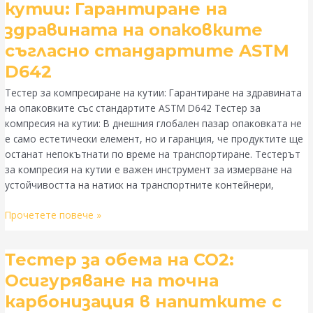
кутии: Гарантиране на
компресиране
здравината на опаковките
на
кутии:
съгласно стандартите ASTM
Гарантиране
D642
на
здравината
Тестер за компресиране на кутии: Гарантиране на здравината
на
на опаковките със стандартите ASTM D642 Тестер за
опаковките
компресия на кутии: В днешния глобален пазар опаковката не
съгласно
е само естетически елемент, но и гаранция, че продуктите ще
стандартите
останат непокътнати по време на транспортиране. Тестерът
ASTM
за компресия на кутии е важен инструмент за измерване на
D642
устойчивостта на натиск на транспортните контейнери,
Прочетете повече »
Тестер
Тестер за обема на CO2:
за
Осигуряване на точна
обема
карбонизация в напитките с
на