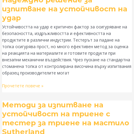
падане
изпитване на устойчивост на
на
топка:
удар
Надеждно
Устойчивостта на удар е критичен фактор за осигуряване на
решение
безопасността, издръжливостта и ефективността на
за
продуктите в различни индустрии. Тестерът за падане на
изпитване
топка осигурява прост, но много ефективен метод за оценка
на
на реакцията на материалите и готовите продукти при
устойчивост
внезапни механични въздействия. Чрез пускане на стандартна
на
стоманена топка от контролирана височина върху изпитвания
удар
образец производителите могат
Прочетете повече »
Методи
Методи за изпитване на
за
устойчивост на триене с
изпитване
тестер за триене на мастило
на
устойчивост
Sutherland