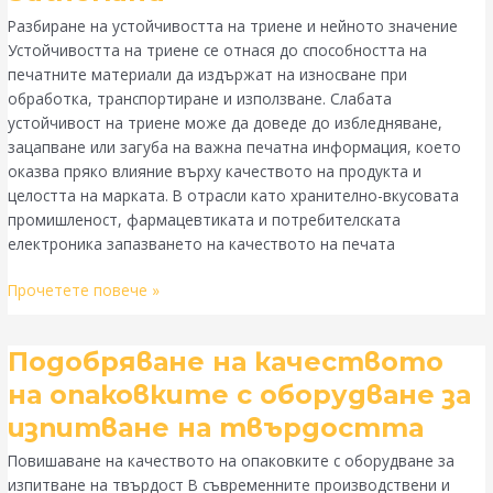
на
Разбиране на устойчивостта на триене и нейното значение
триене
Устойчивостта на триене се отнася до способността на
с
печатните материали да издържат на износване при
тестер
обработка, транспортиране и използване. Слабата
за
устойчивост на триене може да доведе до избледняване,
триене
зацапване или загуба на важна печатна информация, което
на
оказва пряко влияние върху качеството на продукта и
мастило
целостта на марката. В отрасли като хранително-вкусовата
Sutherland
промишленост, фармацевтиката и потребителската
електроника запазването на качеството на печата
Прочетете повече »
Подобряване
Подобряване на качеството
на
на опаковките с оборудване за
качеството
изпитване на твърдостта
на
опаковките
Повишаване на качеството на опаковките с оборудване за
с
изпитване на твърдост В съвременните производствени и