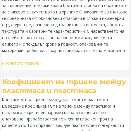
контрол
за съвременните марки храни Критичната роля на опаковките
на
за снаксове за качеството на храните Опаковките за снаксове
качеството
се превърнаха от обикновени опаковки в сложни инженерни
за
структури, предназначени да защитават свежестта, аромата,
съвременните
текстурата и бариерните характеристики. С нарастването на
хранителни
потребителското търсене на преносими закуски, чисти
марки
етикети и с по-дълъг срок на годност, опаковъчните
материали трябва да се характеризират със силна механична
Прочетете повече »
Коефициент
Коефициент на триене между
на
пластмаса и пластмаса
триене
Коефициент на триене между пластмаса и пластмаса
между
Въведение Коефициентът на триене между пластмаса и
пластмаса
пластмаса е критичен параметър за инженерите по
и
опаковане, преработвателите и екипите за контрол на
пластмаса
качеството. Той определя как две пластмасови повърхности