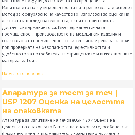
Изпитване на функционалността на спринцовката
функционалността
Изпитването на функционалността на спринцовката е основен
на
метод за осигуряване на качеството, използван за оценка на
спринцовката
лекотата и последователността, с която спринцовката
доставя съдържанието си. Във фармацевтичната
промишленост, производството на медицински изделия и
опаковъчната промишленост този тест играе решаваща роля
при проверката на безопасността, ефективността и
удобството за потребителя на спринцовките и инжекционните
материали. Той е
Прочетете повече »
Апаратура
Апаратура за тест за теч |
за
USP 1207 Оценка на целостта
тест
на опаковката
за
теч
Апаратура за изпитване на течовеUSP 1207 Оценка на
|
целостта на опаковката В света на опаковките, особено във
USP
фармацевтичната промишленост, хранително-вкусовата