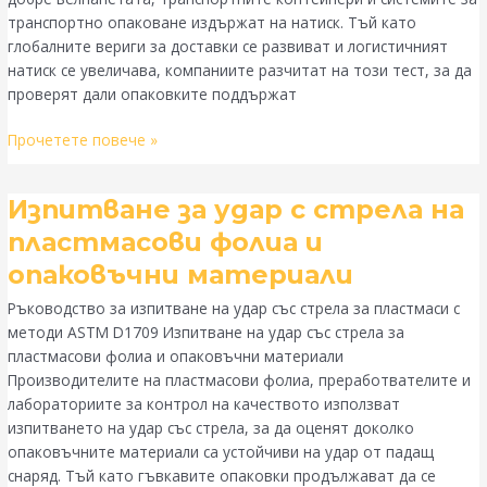
транспортно опаковане издържат на натиск. Тъй като
глобалните вериги за доставки се развиват и логистичният
натиск се увеличава, компаниите разчитат на този тест, за да
проверят дали опаковките поддържат
Прочетете повече »
Изпитване
Изпитване за удар с стрела на
за
пластмасови фолиа и
удар
опаковъчни материали
с
стрела
Ръководство за изпитване на удар със стрела за пластмаси с
на
методи ASTM D1709 Изпитване на удар със стрела за
пластмасови
пластмасови фолиа и опаковъчни материали
фолиа
Производителите на пластмасови фолиа, преработвателите и
и
лабораториите за контрол на качеството използват
опаковъчни
изпитването на удар със стрела, за да оценят доколко
материали
опаковъчните материали са устойчиви на удар от падащ
снаряд. Тъй като гъвкавите опаковки продължават да се