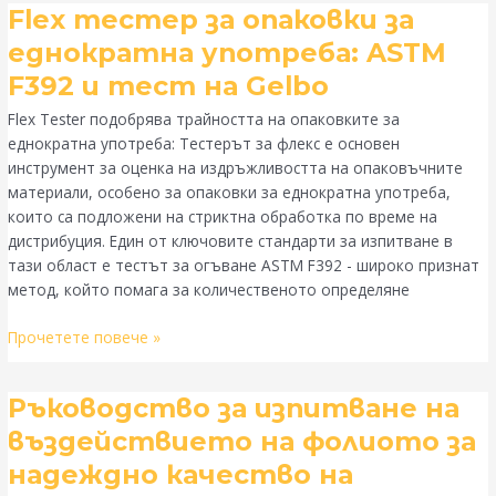
Flex
Flex тестер за опаковки за
тестер
еднократна употреба: ASTM
за
F392 и тест на Gelbo
опаковки
за
Flex Tester подобрява трайността на опаковките за
еднократна
еднократна употреба: Тестерът за флекс е основен
употреба:
инструмент за оценка на издръжливостта на опаковъчните
ASTM
материали, особено за опаковки за еднократна употреба,
F392
които са подложени на стриктна обработка по време на
и
дистрибуция. Един от ключовите стандарти за изпитване в
тест
тази област е тестът за огъване ASTM F392 - широко признат
на
метод, който помага за количественото определяне
Gelbo
Прочетете повече »
Ръководство
Ръководство за изпитване на
за
въздействието на фолиото за
изпитване
надеждно качество на
на