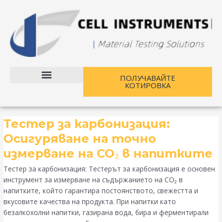
Преминете
към
съдържанието
ПОЛУЧАВАЙТЕ
КОТИРОВКА
Свържете се с нас
Тестер
Тестер за карбонизация:
за
Осигуряване на точно
карбонизация:
измерване на CO₂ в напитките
Осигуряване
на
Тестер за карбонизация: Тестерът за карбонизация е основен
точно
инструмент за измерване на съдържанието на CO₂ в
измерване
напитките, който гарантира постоянството, свежестта и
на
вкусовите качества на продукта. При напитки като
CO₂
безалкохолни напитки, газирана вода, бира и ферментирали
в