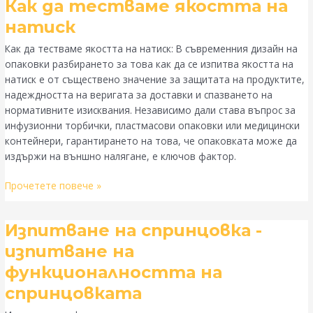
Как
Как да тестваме якостта на
да
натиск
тестваме
Как да тестваме якостта на натиск: В съвременния дизайн на
якостта
опаковки разбирането за това как да се изпитва якостта на
на
натиск е от съществено значение за защитата на продуктите,
натиск
надеждността на веригата за доставки и спазването на
нормативните изисквания. Независимо дали става въпрос за
инфузионни торбички, пластмасови опаковки или медицински
контейнери, гарантирането на това, че опаковката може да
издържи на външно налягане, е ключов фактор.
Прочетете повече »
Изпитване
Изпитване на спринцовка -
на
изпитване на
спринцовка
функционалността на
-
изпитване
спринцовката
на