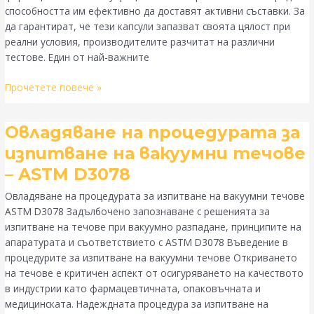
качество
способността им ефективно да доставят активни съставки. За
и
да гарантират, че тези капсули запазват своята цялост при
цялост
реални условия, производителите разчитат на различни
на
тестове. Един от най-важните
продукта
Прочетете повече »
Овладяване
Овладяване на процедурата за
на
изпитване на вакуумни течове
процедурата
– ASTM D3078
за
изпитване
Овладяване на процедурата за изпитване на вакуумни течове
на
ASTM D3078 Задълбочено запознаване с решенията за
вакуумни
изпитване на течове при вакуумно разпадане, принципите на
течове
апаратурата и съответствието с ASTM D3078 Въведение в
–
процедурите за изпитване на вакуумни течове Откриването
ASTM
на течове е критичен аспект от осигуряването на качеството
D3078
в индустрии като фармацевтичната, опаковъчната и
медицинската. Надеждната процедура за изпитване на