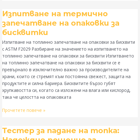
Изпитване
Изпитване на термично
на
запечатване на опаковки за
термично
бисквитки
запечатване
на
Изпитване на топлинно запечатване на опаковки за бисквити
опаковки
с ASTM F2029 Разбиране на значението на изпитването на
за
топлинно запечатване на опаковки за бисквити Изпитването
бисквитки
на топлинно запечатване на опаковки за бисквити се е
превърнало в изключително важно за производителите на
храни, които се стремят към постоянна свежест, защита на
продуктите и силна бариера. Бисквитите бързо губят
хрупкавостта си, когато са изложени на влага или кислород,
така че целостта на опаковката
Прочетете повече »
Тестер
Тестер за падане на топка:
за
Надеждно решение за