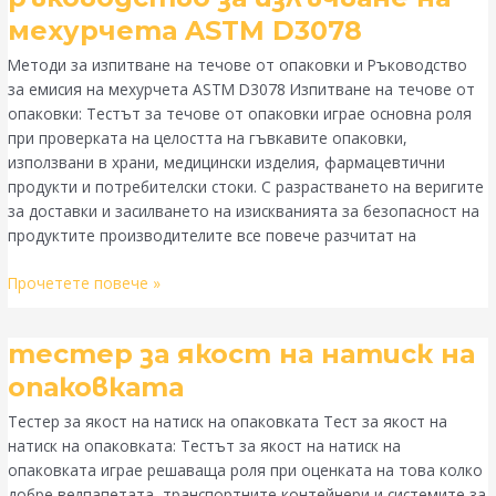
течове
мехурчета ASTM D3078
от
Методи за изпитване на течове от опаковки и Ръководство
опаковки
за емисия на мехурчета ASTM D3078 Изпитване на течове от
и
опаковки: Тестът за течове от опаковки играе основна роля
ръководство
при проверката на целостта на гъвкавите опаковки,
за
използвани в храни, медицински изделия, фармацевтични
излъчване
продукти и потребителски стоки. С разрастването на веригите
на
за доставки и засилването на изискванията за безопасност на
мехурчета
продуктите производителите все повече разчитат на
ASTM
D3078
Прочетете повече »
тестер
тестер за якост на натиск на
за
опаковката
якост
Тестер за якост на натиск на опаковката Тест за якост на
на
натиск на опаковката: Тестът за якост на натиск на
натиск
опаковката играе решаваща роля при оценката на това колко
на
добре велпапетата, транспортните контейнери и системите за
опаковката