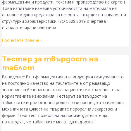
фармацевтични продукти, текстил и производство на картон.
при
Това изпитване измерва устойчивостта на материала на
огъване
огъване и дава представа за неговата твърдост, гъвкавост и
Insights
структурни характеристики. ISO 5628:2019 очертава
стандартизирани принципи
Прочетете повече »
Тестер
Тестер за твърдост на
за
таблет
твърдост
Въведение: Във фармацевтичната индустрия осигуряването
на
на постоянно качество на таблетките е от решаващо
таблет
значение за безопасността на пациентите и спазването на
нормативните изисквания. Тестерът за твърдост на
таблетките играе основна роля в този процес, като измерва
механичната цялост на твърдите перорални лекарствени
форми. Този тест позволява на производителите да
потвърдят, че таблетките могат да издържат