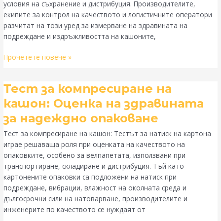
условия на съхранение и дистрибуция. Производителите,
подреждане
екипите за контрол на качеството и логистичните оператори
и
разчитат на този уред за измерване на здравината на
дълготрайност
подреждане и издръжливостта на кашоните,
на
картона
Прочетете повече »
Тест
Тест за компресиране на
за
кашон: Оценка на здравината
компресиране
за надеждно опаковане
на
кашон:
Тест за компресиране на кашон: Тестът за натиск на картона
Оценка
играе решаваща роля при оценката на качеството на
на
опаковките, особено за велпапетата, използвани при
здравината
транспортиране, складиране и дистрибуция. Тъй като
за
картонените опаковки са подложени на натиск при
надеждно
подреждане, вибрации, влажност на околната среда и
опаковане
дългосрочни сили на натоварване, производителите и
инженерите по качеството се нуждаят от