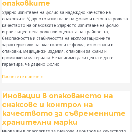
въздействието
опаковките
на
Ударно изпитване на фолио за надеждно качество на
фолиото
опаковките Ударното изпитване на фолио и неговата роля за
за
качеството на опаковките Ударното изпитване на фолио
надеждно
играе съществена роля при оценката на трайността,
качество
безопасността и стабилността на експлоатационните
на
характеристики на пластмасовите фолиа, използвани в
опаковките
опаковки, медицински изделия, опаковки за храни и
промишлени материали. Независимо дали целта е да се
гарантира, че дадено фолио
Прочетете повече »
Иновации
Иновации в опаковането на
в
снаксове и контрол на
опаковането
качеството за съвременните
на
снаксове
хранителни марки
и
Иновации в опаковките за снаксове и контрол на качеството