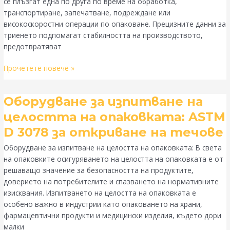
се плъзгат една по друга по време на обработка,
транспортиране, запечатване, подреждане или
високоскоростни операции по опаковане. Прецизните данни за
триенето подпомагат стабилността на производството,
предотвратяват
Прочетете повече »
Оборудване
Оборудване за изпитване на
за
целостта на опаковката: ASTM
изпитване
D 3078 за откриване на течове
на
целостта
Оборудване за изпитване на целостта на опаковката: В света
на
на опаковките осигуряването на целостта на опаковката е от
опаковката:
решаващо значение за безопасността на продуктите,
ASTM
доверието на потребителите и спазването на нормативните
D
изисквания. Изпитването на целостта на опаковката е
3078
особено важно в индустрии като опаковането на храни,
за
фармацевтични продукти и медицински изделия, където дори
откриване
малки