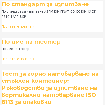
По
По стандарт за изпитване
стандарт
По стандарт за изпитване ASTM DIN FINAT GB IEC DIN JIS DIN
за
PSTC TAPPI USP
изпитване
Прочетете повече »
По
По име на тестер
име
По име на тестер
на
тестер
Прочетете повече »
Тест
Тест за горно натоварване на
за
стъклен контейнер:
горно
Ръководство за изпитване на
натоварване
на
вертикално натоварване ISO
стъклен
8113 за опаковки
контейнер: