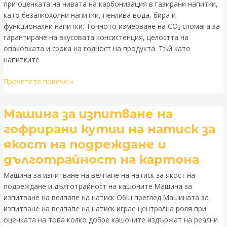
при оценката на нивата на карбонизация в газирани напитки,
анализ
като безалкохолни напитки, пенлива вода, бира и
на
функционални напитки. Точното измерване на СО₂ спомага за
карбонизацията
гарантиране на вкусовата консистенция, целостта на
на
опаковката и срока на годност на продукта. Тъй като
напитките
напитките
Прочетете повече »
Машина
Машина за изпитване на
за
гофрирани кутии на натиск за
изпитване
якост на подреждане и
на
гофрирани
дълготрайност на картона
кутии
Машина за изпитване на велпапе на натиск за якост на
на
подреждане и дълготрайност на кашоните Машина за
натиск
изпитване на велпапе на натиск Общ преглед Машината за
за
изпитване на велпапе на натиск играе централна роля при
якост
оценката на това колко добре кашоните издържат на реални
на