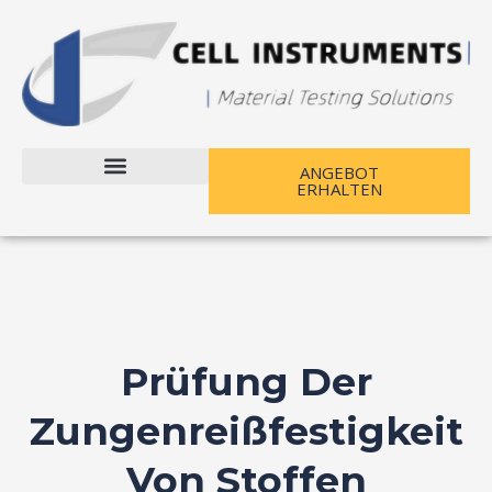
Zum
Inhalt
springen
ANGEBOT
ERHALTEN
Kontaktieren Sie uns
Prüfung Der
Zungenreißfestigkeit
Von Stoffen