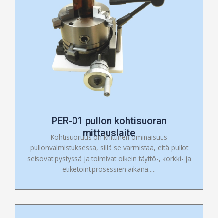
PER-01 pullon kohtisuoran
mittauslaite
Kohtisuoruus on kriittinen ominaisuus
pullonvalmistuksessa, sillä se varmistaa, että pullot
seisovat pystyssä ja toimivat oikein täyttö-, korkki- ja
etiketöintiprosessien aikana.....