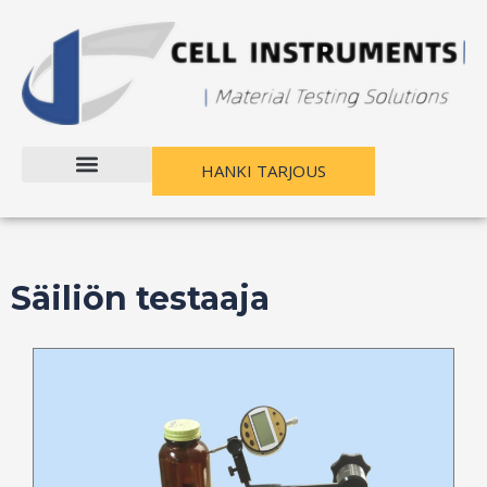
Siirry
sisältöön
HANKI TARJOUS
Säiliön testaaja