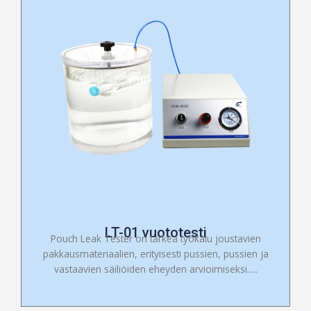
LT-01 vuototesti
Pouch Leak Tester on tärkeä työkalu joustavien
pakkausmateriaalien, erityisesti pussien, pussien ja
vastaavien säiliöiden eheyden arvioimiseksi.....