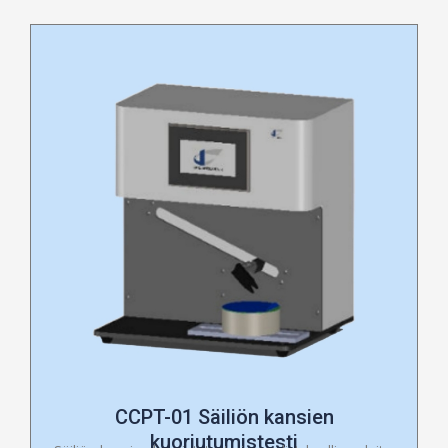
CCPT-01 Säiliön kansien
kuoriutumistesti