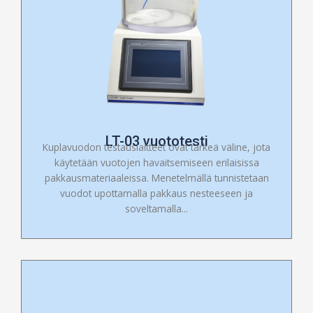
LT-03 vuototesti
Kuplavuodon testauslaitteet ovat tärkeä väline, jota
käytetään vuotojen havaitsemiseen erilaisissa
pakkausmateriaaleissa. Menetelmällä tunnistetaan
vuodot upottamalla pakkaus nesteeseen ja
soveltamalla...