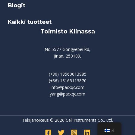
Blogit
Kaikki tuotteet
Toimisto Kiinassa
No.5577 Gongyebei Rd,
Jinan, 250109,
(+86) 18560013985
(+86) 13165113870
info@packqc.com
yang@packqc.com
Tekijänoikeus © 2026 Cell Instruments Co., Ltd.
FI