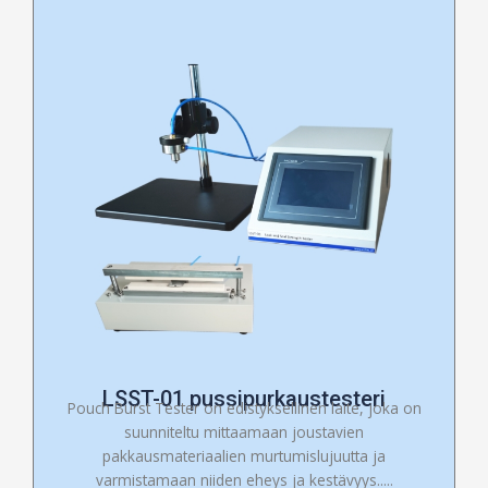
LSST-01 pussipurkaustesteri
Pouch Burst Tester on edistyksellinen laite, joka on
suunniteltu mittaamaan joustavien
pakkausmateriaalien murtumislujuutta ja
varmistamaan niiden eheys ja kestävyys.....