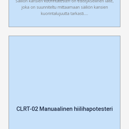
Säiliön kansien kuorintatesteri on edistyksellinen laite,
joka on suunniteltu mittaamaan säiliön kansien
kuorintalujuutta tarkasti.....
CLRT-02 Manuaalinen hiilihapotesteri