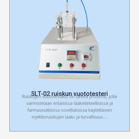
SLT-02 ruiskun vuototesteri
Ruiskujen vuototestaus on tärkeä prosessi, jolla
varmistetaan erilaisissa lääketieteellisissä ja
farmaseuttisissa sovelluksissa käytettävien
injektioruiskujen laatu ja turvallisuus.....