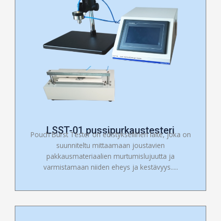
LSST-01 pussipurkaustesteri
Pouch Burst Tester on edistyksellinen laite, joka on
suunniteltu mittaamaan joustavien
pakkausmateriaalien murtumislujuutta ja
varmistamaan niiden eheys ja kestävyys.....