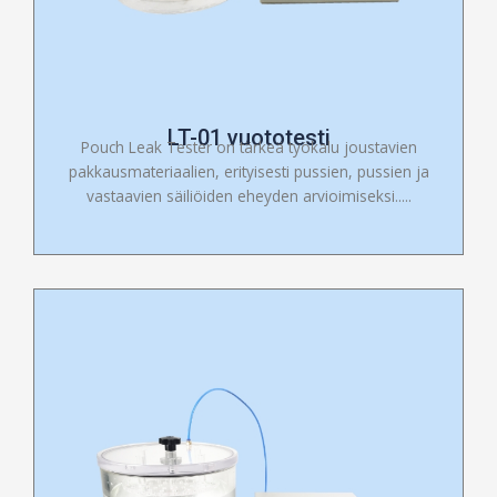
LT-01 vuototesti
Pouch Leak Tester on tärkeä työkalu joustavien
pakkausmateriaalien, erityisesti pussien, pussien ja
vastaavien säiliöiden eheyden arvioimiseksi.....