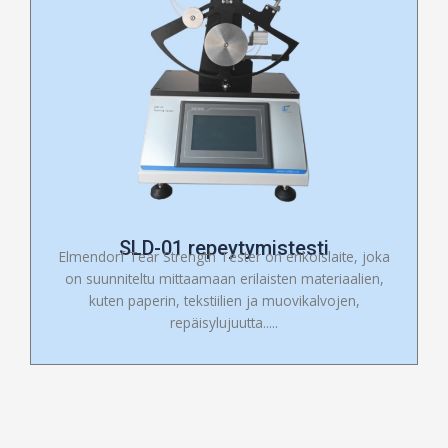
SLD-01 repeytymistesti
Elmendorf Tear Strength Tester on erikoislaite, joka
on suunniteltu mittaamaan erilaisten materiaalien,
kuten paperin, tekstiilien ja muovikalvojen,
repäisylujuutta.....