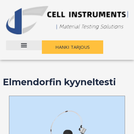
Siirry
sisältöön
HANKI TARJOUS
Elmendorfin kyyneltesti