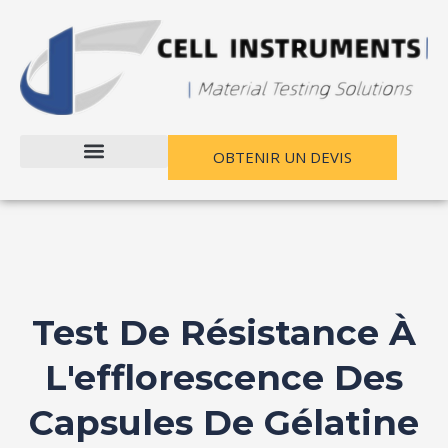
Passer
au
contenu
OBTENIR UN DEVIS
Test De Résistance À
L'efflorescence Des
Capsules De Gélatine