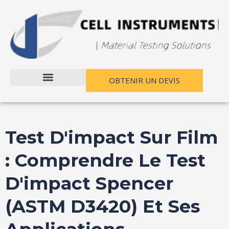
Passer
Navigation
au
des
contenu
articles
OBTENIR UN DEVIS
Test D'impact Sur Film
: Comprendre Le Test
D'impact Spencer
(ASTM D3420) Et Ses