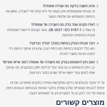
מדוע חשובה בדיקת כוח שבירת אמפולה?
זה מבטיח שהאמפולות אינן קשות מדי ולא קלות מדי לשבירה, ומאזן את
בטיחות המשתמש עם שלמות המוצר.
לאילו תקנים עומד בודק כוח השבירה של אמפולה?
זה עומד ב
ISO 9187-1
ו
GB 2637
, אשר קובעים דרישות לאמפולות
זכוכית בתעשיית התרופות.
כיצד מבטיח הבודק בטיחות במהלך תהליך הבדיקה?
הוא כולל תכונות בטיחות כמו כיסויי הגנה וצינורות איסוף דגימות כדי
למנוע פציעה משברי זכוכית.
האם ניתן להשתמש בבודק כוח השבירה של אמפולה לסוגי אריזה אחרים?
כן, ניתן להשתמש בו גם עבור ציוד לבדיקת חוזק בקבוקונים, מה שהופך
אותו למגוון עבור יישומי אריזה שונים במגזר התרופות.
על ידי מינוף טכנולוגיות בדיקה מתקדמות ועמידה בתקנים מחמירים, חברות
יכולות להבטיח שהאריזה שלהן עומדת בתקני האיכות והבטיחות הגבוהים ביותר,
ובסופו של דבר להגן הן על המוצרים והן על משתמשי הקצה.
מוצרים קשורים