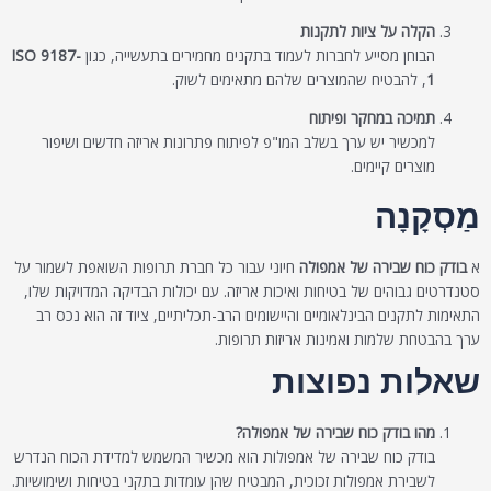
הקלה על ציות לתקנות
הבוחן מסייע לחברות לעמוד בתקנים מחמירים בתעשייה, כגון
ISO 9187-
1
, להבטיח שהמוצרים שלהם מתאימים לשוק.
תמיכה במחקר ופיתוח
למכשיר יש ערך בשלב המו"פ לפיתוח פתרונות אריזה חדשים ושיפור
מוצרים קיימים.
מַסְקָנָה
א
בודק כוח שבירה של אמפולה
חיוני עבור כל חברת תרופות השואפת לשמור על
סטנדרטים גבוהים של בטיחות ואיכות אריזה. עם יכולות הבדיקה המדויקות שלו,
התאימות לתקנים הבינלאומיים והיישומים הרב-תכליתיים, ציוד זה הוא נכס רב
ערך בהבטחת שלמות ואמינות אריזות תרופות.
שאלות נפוצות
מהו בודק כוח שבירה של אמפולה?
בודק כוח שבירה של אמפולות הוא מכשיר המשמש למדידת הכוח הנדרש
לשבירת אמפולות זכוכית, המבטיח שהן עומדות בתקני בטיחות ושימושיות.