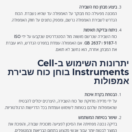
ביצוע מבחן כוח השבירה
המכונה מפעילה כוח מבוקר על האמפולה עד שהיא נשברת. הכוח
הנדרש לשבירת האמפולה נרשם, ומספק נתונים על חוזק האמפולה.
ניתוח ובדיקת תאימות
כוח השבירה שנרשם מושווה מול הסטנדרטים שנקבעו על ידי
ISO
9187-1
ו
GB 2637
. אם האמפולה עומדת במפרט הנדרש, היא עוברת
את המבחן; אחרת, הוא נחשב לא תואם.
יתרונות השימוש ב-Cell
Instruments בוחן כוח שבירת
אמפולות
הבטחת בקרת איכות
על ידי מדידה מדויקת של כוח השבירה, היצרנים יכולים להבטיח
שהאמפולות שלהם בטוחות לשימוש ועומדות בכל הדרישות הרגולטוריות.
שיפור בטיחות המשתמש
בדיקה נכונה מפחיתה את הסיכון לפציעה מזכוכית שבורה, והופכת את
המוצר לבטוח יותר עבור אנשי מקצוע בתחום הבריאות והמטופלים.