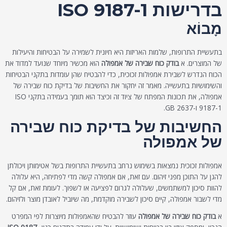
בדרישות ISO 9187-1
מָבוֹא
בתעשיית התרופות, שלמות האריזות היא חיונית לשמירה על הבטיחות והיעילות
של המוצרים. א
בודק כוח שבירה של אמפולה
הוא מכשיר מיוחד שנועד למדוד את
הכוח הנדרש לשבירת אמפולות זכוכית, כדי להבטיח שהן עומדות בתקני הבטיחות
והשימושיות בתעשייה. מאמר זה יחקור את החשיבות של בדיקת כוח שבירה של
אמפולה, את תכונות המפתח של ציוד זה וכיצד הוא תומך בעמידה בתקני ISO
9187-1 ו-GB 2637.
החשיבות של בדיקת כוח שבירה
של אמפולה
אמפולות זכוכית נמצאות בשימוש נרחב בתעשיית התרופות בשל אטימותן ויכולתן
להגן על התוכן מפני זיהום. עם זאת, אם אמפולה קשה מדי לפתיחה, היא עלולה
להוות סיכון למשתמשים, שעלולה לגרום לפציעה או לשפוך. לעומת זאת, אם קל
מדי לשבור אמפולה, קיים סיכון לשבירה מוקדמת, מה שיוביל לאובדן מוצר ולזיהום.
א
בודק כוח שבירה של אמפולה
עוזר להבטיח שהאמפולות מיוצרות לפי המפרט