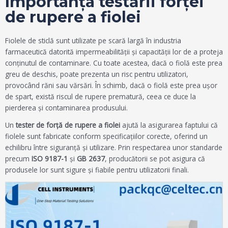
Importanța testării forței
de rupere a fiolei
Fiolele de sticlă sunt utilizate pe scară largă în industria
farmaceutică datorită impermeabilității și capacității lor de a proteja
conținutul de contaminare. Cu toate acestea, dacă o fiolă este prea
greu de deschis, poate prezenta un risc pentru utilizatori,
provocând răni sau vărsări. În schimb, dacă o fiolă este prea ușor
de spart, există riscul de rupere prematură, ceea ce duce la
pierderea și contaminarea produsului.
Un
tester de forță de rupere a fiolei
ajută la asigurarea faptului că
fiolele sunt fabricate conform specificațiilor corecte, oferind un
echilibru între siguranță și utilizare. Prin respectarea unor standarde
precum
ISO 9187-1
şi
GB 2637
, producătorii se pot asigura că
produsele lor sunt sigure și fiabile pentru utilizatorii finali.