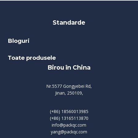
Standarde
Bloguri
Toate produsele
Birou în China
Nr.5577 Gongyebei Rd,
Jinan, 250109,
(+86) 18560013985
(+86) 13165113870
info@packqc.com
yang@packqc.com