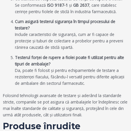
Se conformează
ISO 9187-1
şi
GB 2637
, care stabilesc
cerințe pentru fiolele de sticlă în industria farmaceutică.
Cum asigură testerul siguranța în timpul procesului de
testare?
Include caracteristici de siguranță, cum ar fi capace de
protecție și tuburi de colectare a probelor pentru a preveni
rănirea cauzată de sticlă spartă.
Testerul forței de rupere a fiolei poate fi utilizat pentru alte
tipuri de ambalaje?
Da, poate fi folosit și pentru echipamentele de testare a
rezistenței flacului, făcându-l versatil pentru diferite aplicații
de ambalare din sectorul farmaceutic.
Folosind tehnologii avansate de testare și aderând la standarde
stricte, companiile se pot asigura că ambalajele lor îndeplinesc cele
mai înalte standarde de calitate și siguranță, protejând în cele din
urmă atât produsele, cât și utilizatorii finali.
Produse înrudite