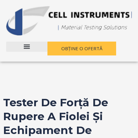
Treci
Post
la
navigare
conținut
OBȚINE O OFERTĂ
Tester De Forță De
Rupere A Fiolei Și
Echipament De