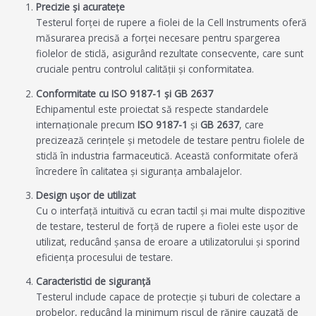
Precizie și acuratețe
Testerul forței de rupere a fiolei de la Cell Instruments oferă
măsurarea precisă a forței necesare pentru spargerea
fiolelor de sticlă, asigurând rezultate consecvente, care sunt
cruciale pentru controlul calității și conformitatea.
Conformitate cu ISO 9187-1 și GB 2637
Echipamentul este proiectat să respecte standardele
internaționale precum
ISO 9187-1
şi
GB 2637
, care
precizează cerințele și metodele de testare pentru fiolele de
sticlă în industria farmaceutică. Această conformitate oferă
încredere în calitatea și siguranța ambalajelor.
Design ușor de utilizat
Cu o interfață intuitivă cu ecran tactil și mai multe dispozitive
de testare, testerul de forță de rupere a fiolei este ușor de
utilizat, reducând șansa de eroare a utilizatorului și sporind
eficiența procesului de testare.
Caracteristici de siguranță
Testerul include capace de protecție și tuburi de colectare a
probelor, reducând la minimum riscul de rănire cauzată de