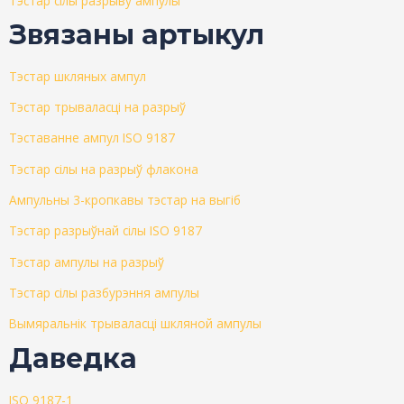
Тэстар сілы разрыву ампулы
Звязаны артыкул
Тэстар шкляных ампул
Тэстар трываласці на разрыў
Тэставанне ампул ISO 9187
Тэстар сілы на разрыў флакона
Ампульны 3-кропкавы тэстар на выгіб
Тэстар разрыўнай сілы ISO 9187
Тэстар ампулы на разрыў
Тэстар сілы разбурэння ампулы
Вымяральнік трываласці шкляной ампулы
Даведка
ISO 9187-1