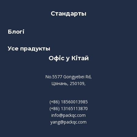
Стандарты
Блогі
Усе прадукты
Офіс у Кітай
No.5577 Gongyebei Rd,
Цзінань, 250109,
(+86) 18560013985
(+86) 13165113870
info@packqc.com
yang@packqc.com