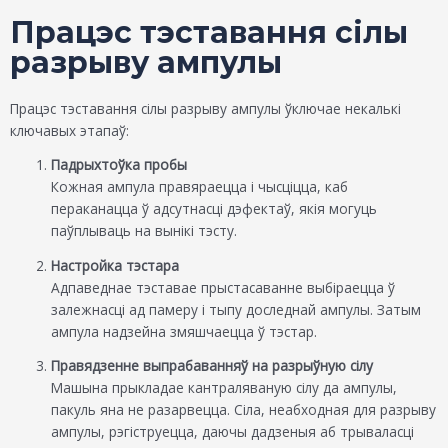
Працэс тэставання сілы
разрыву ампулы
Працэс тэставання сілы разрыву ампулы ўключае некалькі
ключавых этапаў:
Падрыхтоўка пробы
Кожная ампула правяраецца і чысціцца, каб
пераканацца ў адсутнасці дэфектаў, якія могуць
паўплываць на вынікі тэсту.
Настройка тэстара
Адпаведнае тэставае прыстасаванне выбіраецца ў
залежнасці ад памеру і тыпу доследнай ампулы. Затым
ампула надзейна змяшчаецца ў тэстар.
Правядзенне выпрабаванняў на разрыўную сілу
Машына прыкладае кантраляваную сілу да ампулы,
пакуль яна не разарвецца. Сіла, неабходная для разрыву
ампулы, рэгіструецца, даючы дадзеныя аб трываласці