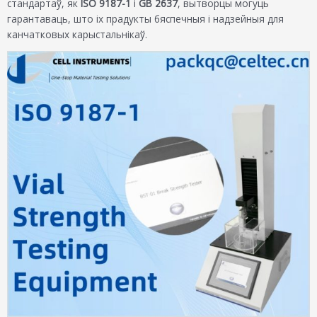
стандартаў, як
ISO 9187-1
і
GB 2637
, вытворцы могуць
гарантаваць, што іх прадукты бяспечныя і надзейныя для
канчатковых карыстальнікаў.