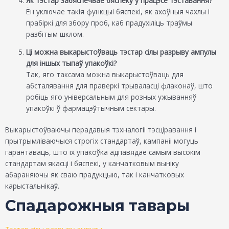
Як тэстар забяспечвае бяспеку ў працэсе тэставання?
Ён уключае такія функцыі бяспекі, як ахоўныя чахлы і
прабіркі для збору проб, каб прадухіліць траўмы
разбітым шклом.
Ці можна выкарыстоўваць тэстар сілы разрыву ампулы
для іншых тыпаў упакоўкі?
Так, яго таксама можна выкарыстоўваць для
абсталявання для праверкі трываласці флаконаў, што
робіць яго універсальным для розных ужыванняў
упакоўкі ў фармацэўтычным сектары.
Выкарыстоўваючы перадавыя тэхналогіі тэсціравання і
прытрымліваючыся строгіх стандартаў, кампаніі могуць
гарантаваць, што іх упакоўка адпавядае самым высокім
стандартам якасці і бяспекі, у канчатковым выніку
абараняючы як сваю прадукцыю, так і канчатковых
карыстальнікаў.
Спадарожныя тавары