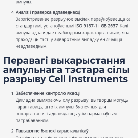
ампулы.
Аналіз і праверка адпаведнасці
Зарэгістраванае разрыўное высілак параўноўваецца са
стандартамі, устаноўленымі
ISO 9187-1
і
GB 2637
. Калі
ампула адпавядае неабходным характарыстыкам, яна
праходзіць тэст; у адваротным выпадку ён лічыцца
неадпаведным.
Перавагі выкарыстання
ампульнага тэстара сілы
разрыву Cell Instruments
Забеспячэнне кантролю якасці
Дакладна вымяраючы сілу разрыву, вытворцы могуць
гарантаваць, што іх ампулы бяспечныя для
выкарыстання і адпавядаюць усім нарматыўным
патрабаванням.
Павышэнне бяспекі карыстальнікаў
Правільнае тэсціраванне зніжае рызыку атрымання