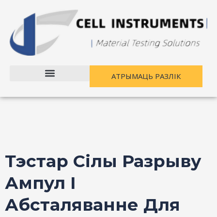
Перайсці
Навігацыя
да
паведамленняў
зместу
АТРЫМАЦЬ РАЗЛІК
Тэстар Сілы Разрыву
Ампул І
Абсталяванне Для