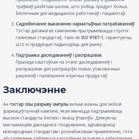
траўмаў разбітым шклом, што робіць прадукт больш
бяспечным для медыцынскіх работнікаў і пацыентаў.
Садзейнічанне выкананню нарматыўных патрабаванняў
Тэстар дапамагае кампаніям прытрымлівацца строгіх
галіновых стандартаў, такіх як
ISO 9187-1
, гарантуючы,
што іх прадукцыя падыходзіць для рынку.
Падтрымка даследаванняў і распрацовак
Прылада каштоўная на этапе даследаванняў і
распрацовак для распрацоўкі новых упаковачных
рашэнняў і паляпшэння існуючых прадуктаў.
Заключэнне
Ан
тэстар сілы разрыву ампулы
вельмі важны для любой
фармацэўтычнай кампаніі, якая імкнецца падтрымліваць
высокія стандарты бяспекі і якасці ўпакоўкі. Дзякуючы
магчымасцям дакладнага тэсціравання, адпаведнасці
міжнародным стандартам і рознабаковым прымяненню, гэта
абсталяванне з'яўляецца каштоўным актывам у забеспячэнні