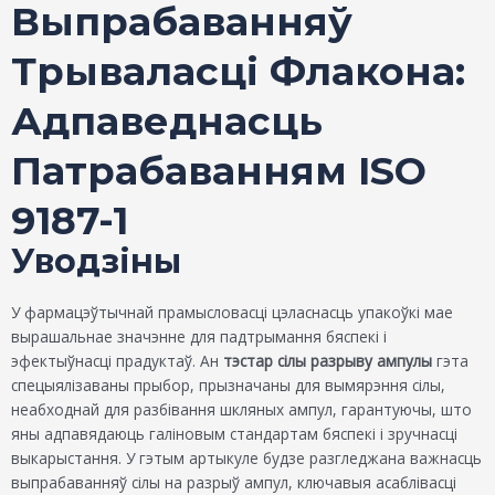
Выпрабаванняў
Трываласці Флакона:
Адпаведнасць
Патрабаванням ISO
9187-1
Уводзіны
У фармацэўтычнай прамысловасці цэласнасць упакоўкі мае
вырашальнае значэнне для падтрымання бяспекі і
эфектыўнасці прадуктаў. Ан
тэстар сілы разрыву ампулы
гэта
спецыялізаваны прыбор, прызначаны для вымярэння сілы,
неабходнай для разбівання шкляных ампул, гарантуючы, што
яны адпавядаюць галіновым стандартам бяспекі і зручнасці
выкарыстання. У гэтым артыкуле будзе разгледжана важнасць
выпрабаванняў сілы на разрыў ампул, ключавыя асаблівасці