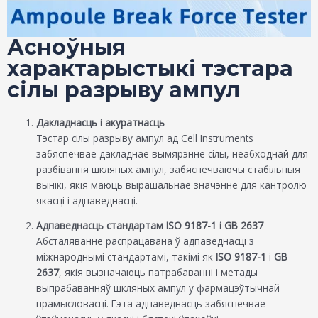
Асноўныя
характарыстыкі тэстара
сілы разрыву ампул
Дакладнасць і акуратнасць
Тэстар сілы разрыву ампул ад Cell Instruments
забяспечвае дакладнае вымярэнне сілы, неабходнай для
разбівання шкляных ампул, забяспечваючы стабільныя
вынікі, якія маюць вырашальнае значэнне для кантролю
якасці і адпаведнасці.
Адпаведнасць стандартам ISO 9187-1 і GB 2637
Абсталяванне распрацавана ў адпаведнасці з
міжнароднымі стандартамі, такімі як
ISO 9187-1
і
GB
2637
, якія вызначаюць патрабаванні і метады
выпрабаванняў шкляных ампул у фармацэўтычнай
прамысловасці. Гэта адпаведнасць забяспечвае