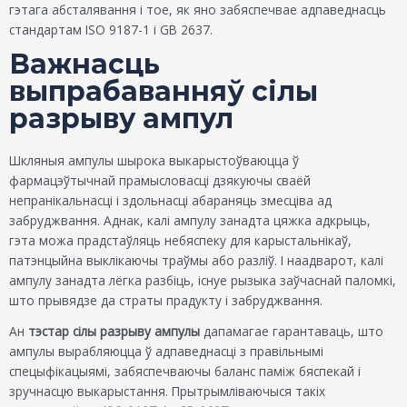
гэтага абсталявання і тое, як яно забяспечвае адпаведнасць
стандартам ISO 9187-1 і GB 2637.
Важнасць
выпрабаванняў сілы
разрыву ампул
Шкляныя ампулы шырока выкарыстоўваюцца ў
фармацэўтычнай прамысловасці дзякуючы сваёй
непранікальнасці і здольнасці абараняць змесціва ад
забруджвання. Аднак, калі ампулу занадта цяжка адкрыць,
гэта можа прадстаўляць небяспеку для карыстальнікаў,
патэнцыйна выклікаючы траўмы або разліў. І наадварот, калі
ампулу занадта лёгка разбіць, існуе рызыка заўчаснай паломкі,
што прывядзе да страты прадукту і забруджвання.
Ан
тэстар сілы разрыву ампулы
дапамагае гарантаваць, што
ампулы вырабляюцца ў адпаведнасці з правільнымі
спецыфікацыямі, забяспечваючы баланс паміж бяспекай і
зручнасцю выкарыстання. Прытрымліваючыся такіх