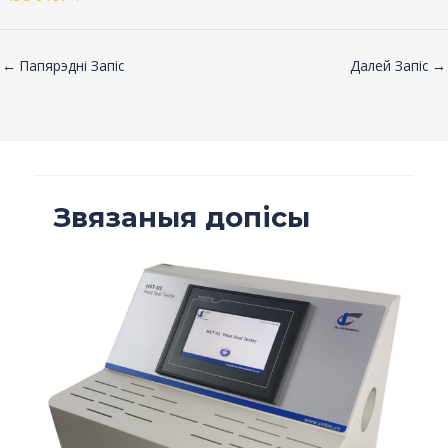
←
Папярэдні Запіс
Далей Запіс
→
Звязаныя допісы