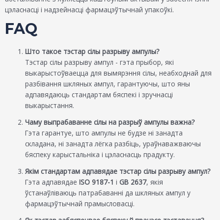
цэласнасці і надзейнасці фармацэўтычнай упакоўкі.
FAQ
Што такое тэстар сілы разрыву ампулы?
Тэстар сілы разрыву ампул - гэта прыбор, які
выкарыстоўваецца для вымярэння сілы, неабходнай для
разбівання шкляных ампул, гарантуючы, што яны
адпавядаюць стандартам бяспекі і зручнасці
выкарыстання.
Чаму выпрабаванне сілы на разрыў ампулы важна?
Гэта гарантуе, што ампулы не будзе ні занадта
складана, ні занадта лёгка разбіць, ураўнаважваючы
бяспеку карыстальніка і цэласнасць прадукту.
Якім стандартам адпавядае тэстар сілы разрыву ампул?
Гэта адпавядае
ISO 9187-1
і
GB 2637
, якія
ўстанаўліваюць патрабаванні да шкляных ампул у
фармацэўтычнай прамысловасці.