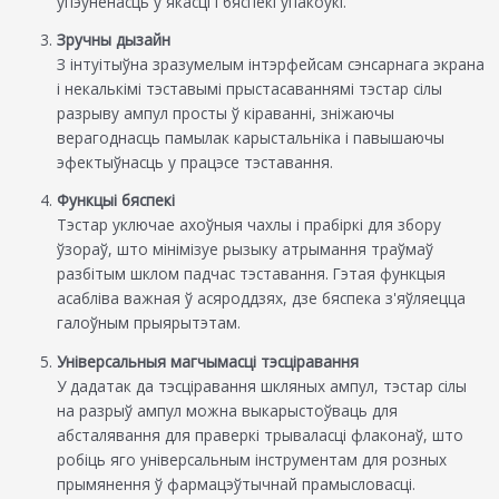
ўпэўненасць у якасці і бяспекі ўпакоўкі.
Зручны дызайн
З інтуітыўна зразумелым інтэрфейсам сэнсарнага экрана
і некалькімі тэставымі прыстасаваннямі тэстар сілы
разрыву ампул просты ў кіраванні, зніжаючы
верагоднасць памылак карыстальніка і павышаючы
эфектыўнасць у працэсе тэставання.
Функцыі бяспекі
Тэстар уключае ахоўныя чахлы і прабіркі для збору
ўзораў, што мінімізуе рызыку атрымання траўмаў
разбітым шклом падчас тэставання. Гэтая функцыя
асабліва важная ў асяроддзях, дзе бяспека з'яўляецца
галоўным прыярытэтам.
Універсальныя магчымасці тэсціравання
У дадатак да тэсціравання шкляных ампул, тэстар сілы
на разрыў ампул можна выкарыстоўваць для
абсталявання для праверкі трываласці флаконаў, што
робіць яго універсальным інструментам для розных
прымянення ў фармацэўтычнай прамысловасці.