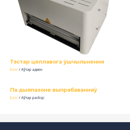
Тэстар цеплавога ўшчыльнення
Блог
/ Аўтар
адмін
Па дыяпазоне выпрабаванняў
Блог
/ Аўтар
packqc