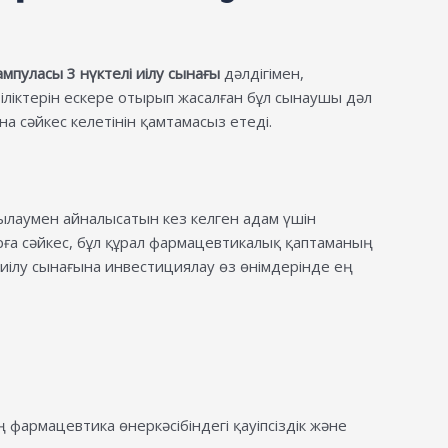
 ампуласы 3 нүктелі иілу сынағы
дәлдігімен,
тіліктерін ескере отырып жасалған бұл сынаушы дәл
 сәйкес келетінін қамтамасыз етеді.
лаумен айналысатын кез келген адам үшін
рға сәйкес, бұл құрал фармацевтикалық қаптаманың
 иілу сынағына инвестициялау өз өнімдерінде ең
фармацевтика өнеркәсібіндегі қауіпсіздік және