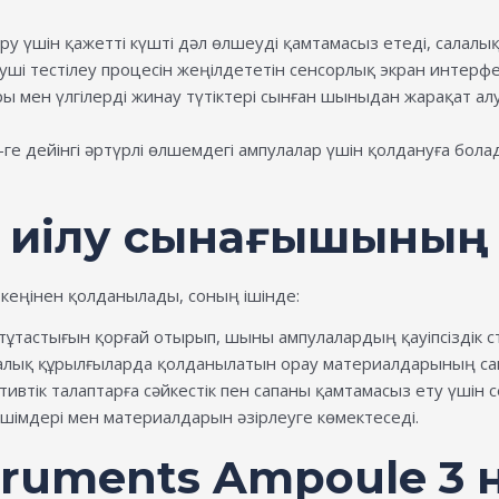
үшін қажетті күшті дәл өлшеуді қамтамасыз етеді, салалық с
уші тестілеу процесін жеңілдететін сенсорлық экран интерфе
 мен үлгілерді жинау түтіктері сынған шыныдан жарақат алу қ
-ге дейінгі әртүрлі өлшемдегі ампулалар үшін қолдануға бо
лі иілу сынағышыны
 кеңінен қолданылады, соның ішінде:
тұтастығын қорғай отырып, шыны ампулалардың қауіпсіздік с
ық құрылғыларда қолданылатын орау материалдарының сап
ивтік талаптарға сәйкестік пен сапаны қамтамасыз ету үшін с
імдері мен материалдарын әзірлеуге көмектеседі.
struments Ampoule 3 