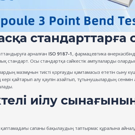
басқа стандарттарға 
аттандыруға арналған
ISO 9187-1
, фармацевтика өнеркәсібі
алық стандарт. Осы стандартқа сәйкестік ампулаларды оларды
ардың мазмұнын тиісті қорғауды қамтамасыз ететін сыну күші
ң кері қайтарып алу қаупін азайтып, тұтынушылардың сенімі
алады.
елі иілу сынағының 
қаптамадағы сапаны бақылаудың таптырмас құралына айналд