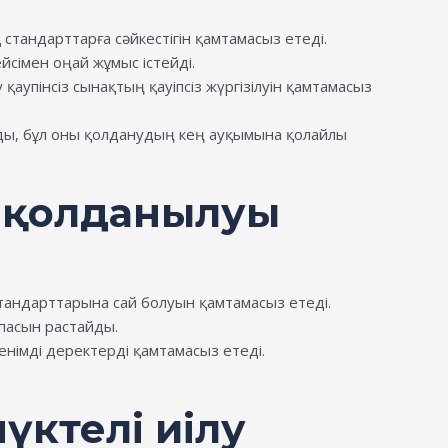
тандарттарға сәйкестігін қамтамасыз етеді.
йсімен оңай жұмыс істейді.
аупінсіз сынақтың қауіпсіз жүргізілуін қамтамасыз
лады, бұл оны қолданудың кең ауқымына қолайлы
ң қолданылуы
тандарттарына сай болуын қамтамасыз етеді.
асын растайды.
енімді деректерді қамтамасыз етеді.
нүктелі иілу