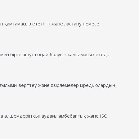
 қамтамасыз ететінін және ластану немесе
ымен бірге ашуға оңай болуын қамтамасыз етеді,
ғылыми-зерттеу және әзірлемелер кіреді, олардың
мпула өлшемдерін сынаудағы әмбебаптық және ISO