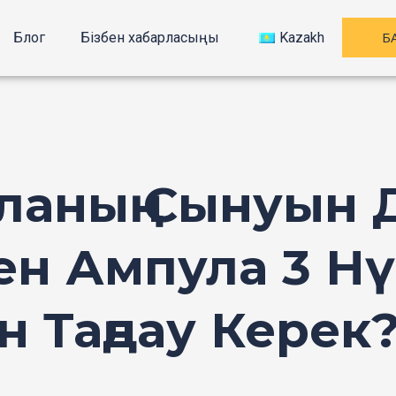
Б
Блог
Бізбен хабарласыңы
Kazakh
аның Сынуын 
ен Ампула 3 Нү
 Таңдау Керек