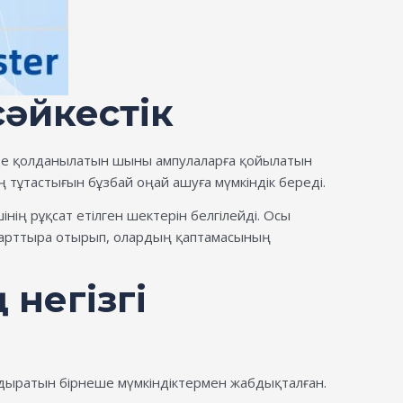
сәйкестік
нде қолданылатын шыны ампулаларға қойылатын
ң тұтастығын бұзбай оңай ашуға мүмкіндік береді.
нің рұқсат етілген шектерін белгілейді. Осы
н арттыра отырып, олардың қаптамасының
негізгі
ыратын бірнеше мүмкіндіктермен жабдықталған.