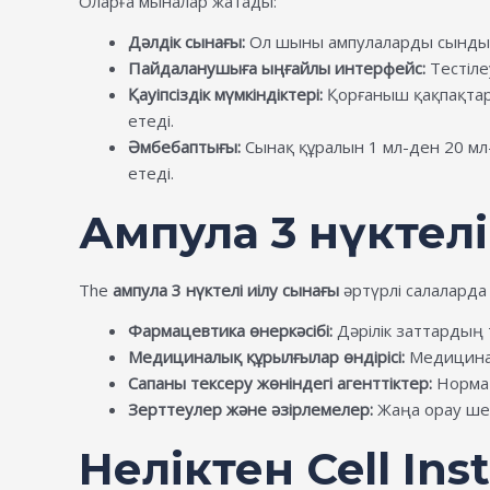
Оларға мыналар жатады:
Дәлдік сынағы:
Ол шыны ампулаларды сындыру 
Пайдаланушыға ыңғайлы интерфейс:
Тестіле
Қауіпсіздік мүмкіндіктері:
Қорғаныш қақпақтары
етеді.
Әмбебаптығы:
Сынақ құралын 1 мл-ден 20 мл
етеді.
Ампула 3 нүкте
The
ампула 3 нүктелі иілу сынағы
әртүрлі салаларда
Фармацевтика өнеркәсібі:
Дәрілік заттардың 
Медициналық құрылғылар өндірісі:
Медицинал
Сапаны тексеру жөніндегі агенттіктер:
Нормат
Зерттеулер және әзірлемелер:
Жаңа орау шеш
Неліктен Cell In