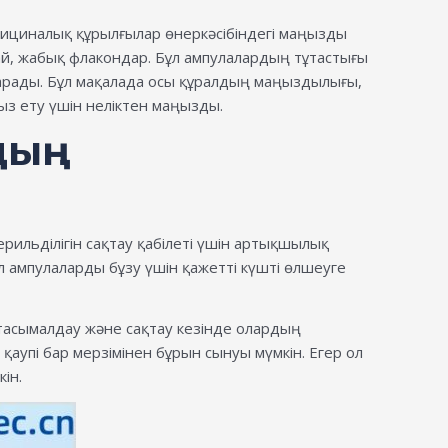
ициналық құрылғылар өнеркәсібіндегі маңызды
тай, жабық флакондар. Бұл ампулалардың тұтастығы
арады. Бұл мақалада осы құралдың маңыздылығы,
ыз ету үшін неліктен маңызды.
дың
ильділігін сақтау қабілеті үшін артықшылық
 ампулаларды бұзу үшін қажетті күшті өлшеуге
тасымалдау және сақтау кезінде олардың
 қаупі бар мерзімінен бұрын сынуы мүмкін. Егер ол
ін.