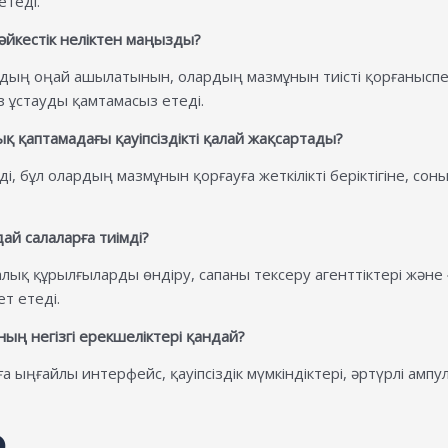
етеді.
әйкестік неліктен маңызды?
рдың оңай ашылатынын, олардың мазмұнын тиісті қорғаныспен
з ұстауды қамтамасыз етеді.
қ қаптамадағы қауіпсіздікті қалай жақсартады?
, бұл олардың мазмұнын қорғауға жеткілікті беріктігіне, сон
дай салаларға тиімді?
ық құрылғыларды өндіру, сапаны тексеру агенттіктері және 
т етеді.
ының негізгі ерекшеліктері қандай?
ға ыңғайлы интерфейс, қауіпсіздік мүмкіндіктері, әртүрлі а
р