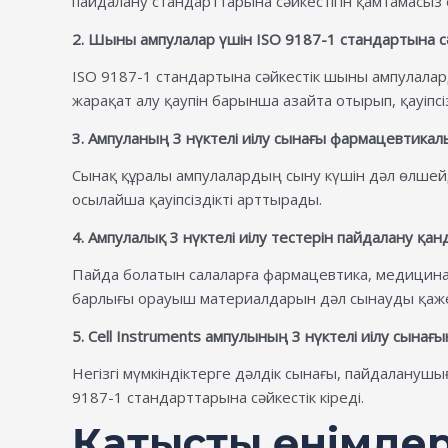
пайдалану стандарттарына сәйкестігін қамтамасыз 
2. Шыны ампулалар үшін ISO 9187-1 стандартына с
ISO 9187-1 стандартына сәйкестік шыны ампулала
жарақат алу қаупін барынша азайта отырып, қауіпсі
3. Ампуланың 3 нүктелі иілу сынағы фармацевтикалы
Сынақ құралы ампулалардың сыну күшін дәл өлшейді
осылайша қауіпсіздікті арттырады.
4. Ампулалық 3 нүктелі иілу тестерін пайдалану қан
Пайда болатын салаларға фармацевтика, медицинал
барлығы орауыш материалдарын дәл сынауды қаже
5. Cell Instruments ампулының 3 нүктелі иілу сынағ
Негізгі мүмкіндіктерге дәлдік сынағы, пайдаланушы
9187-1 стандарттарына сәйкестік кіреді.
Қатысты өнімде