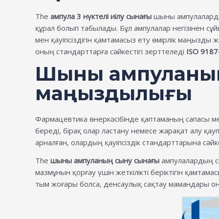
The
ампула 3 нүктелі иілу сынағы
шыны ампулаларды
құрал болып табылады. Бұл ампулалар негізінен сұ
мен қауіпсіздігін қамтамасыз ету өмірлік маңызды 
оның стандарттарға сәйкестігі зерттеледі
ISO 9187
Шыны ампуланың
маңыздылығы
Фармацевтика өнеркәсібінде қаптаманың сапасы ме
береді, бірақ олар ластану немесе жарақат алу қау
арналған, олардың қауіпсіздік стандарттарына сәйке
The
шыны ампуланың сыну сынағы
ампулалардың сы
мазмұнын қорғау үшін жеткілікті беріктігін қамтама
тым жоғары болса, денсаулық сақтау мамандары оны а