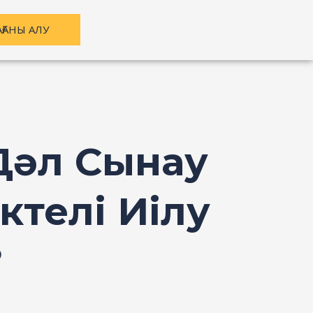
АҒАНЫ АЛУ
Дәл Сынау
ктелі Иілу
?