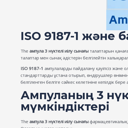
ISO 9187-1 және 
The
ампула 3 нүктелі иілу сынағы
талаптарын қанағ
талаптар мен сынақ әдістерін белгілейтін халықар
ISO 9187-1
ампулаларды пайдалану қауіпсіз және ол
стандарттарды ұстана отырып, өндірушілер өнімні
белгіленген белгіге сәйкес келетініне кепілдік бере 
Ампуланың 3 нүкт
мүмкіндіктері
The
ампула 3 нүктелі иілу сынағы
фармацевтикалық 