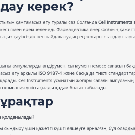
дау керек?
астығын қамтамасыз ету туралы сөз болғанда
Cell Instruments
йкестігімен ерекшеленеді. Фармацевтика өнеркәсібінің қажет
ыңыз қауіпсіздік пен пайдаланудың ең жоғары стандарттарына
ыны ампулаларды өндірумен, сынаумен немесе сапасын бақы
масыз ету арқылы
ISO 9187-1
және басқа да тиісті стандартта
атқарады. Cell Instruments ұсынатын жоғары сапалы ампуланың
ен компания үшін ақылды қадам болып табылады.
сұрақтар
та қолданылады?
 сындыру үшін қажетті күшті өлшеуге арналған, бұл олардың 