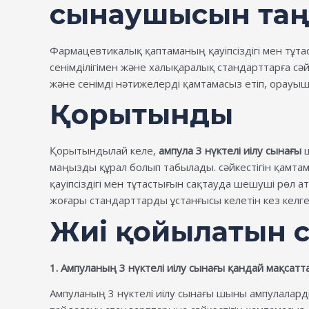
сынаушысын таң
Фармацевтикалық қаптаманың қауіпсіздігі мен тұт
сенімділігімен және халықаралық стандарттарға сә
және сенімді нәтижелерді қамтамасыз етіп, орауыш
Қорытынды
Қорытындылай келе,
ампула 3 нүктелі иілу сынағы
ш
маңызды құрал болып табылады. сәйкестігін қамта
қауіпсіздігі мен тұтастығын сақтауда шешуші рөл 
жоғары стандарттарды ұстанғысы келетін кез келг
Жиі қойылатын 
1. Ампуланың 3 нүктелі иілу сынағы қандай мақсат
Ампуланың 3 нүктелі иілу сынағы шыны ампулаларды