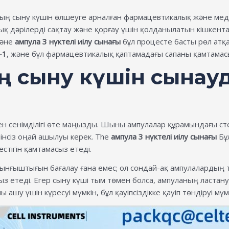
ң сыну күшін өлшеуге арналған фармацевтикалық және мед
йық дәрілерді сақтау және қорғау үшін қолданылатын кішкен
және
ампула 3 нүктелі иілу сынағы
бұл процесте басты рөл атқ
-1
, және бұл фармацевтикалық қаптамадағы сапаны қамтамас
 сыну күшін сынау
н сенімділігі өте маңызды. Шыны ампулалар құрамындағы стер
пінсіз оңай ашылуы керек. The
ампула 3 нүктелі иілу сынағы
Бұл
стігін қамтамасыз етеді.
нғыштығын бағалау ғана емес; ол сондай-ақ ампулалардың 
сыз етеді. Егер сыну күші тым төмен болса, ампуланың ластану
шу үшін күресуі мүмкін, бұл қауіпсіздікке қауіп төндіруі мүмк