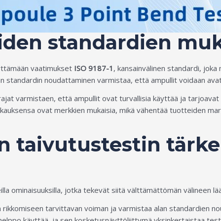
uiden standardien mu
äyttämään vaatimukset
ISO 9187-1
, kansainvälinen standardi, joka
 standardin noudattaminen varmistaa, että ampullit voidaan avat
 varmistaen, että ampullit ovat turvallisia käyttää ja tarjoavat r
kauksensa ovat merkkien mukaisia, mikä vähentää tuotteiden markki
n taivutustestin tär
lla ominaisuuksilla, jotka tekevät siitä välttämättömän välineen 
en rikkomiseen tarvittavan voiman ja varmistaa alan standardien n
elppo käyttää, ja sen kosketusnäyttöliittymä yksinkertaistaa tes