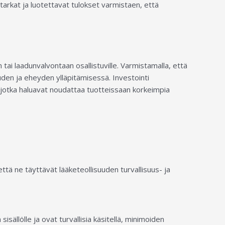
tarkat ja luotettavat tulokset varmistaen, että
tai laadunvalvontaan osallistuville. Varmistamalla, että
uuden ja eheyden ylläpitämisessä. Investointi
e, jotka haluavat noudattaa tuotteissaan korkeimpia
ttä ne täyttävät lääketeollisuuden turvallisuus- ja
sällölle ja ovat turvallisia käsitellä, minimoiden