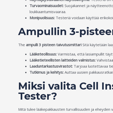
Turvaominaisuudet:
Suojakannet ja näytteenottop
loukkaantumisvaaraa.
Monipuolisuus:
Testeriä voidaan käyttää erikokoisi
Ampullin 3-pistee
The
ampulli 3 pisteen taivutusmittari
Sitä käytetään laaja
Lääketeollisuus:
Varmistaa, että lasiampullit täyt
Lääketieteellisten laitteiden valmistus:
Vahvistaa 
Laaduntarkastusvirastot:
Tarjoaa luotettavaa ti
Tutkimus ja kehitys:
Auttaa uusien pakkausratkais
Miksi valita Cell
Tester?
Mitä tulee lääkepakkausten turvallisuuden ja eheyden