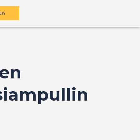
US
een
siampullin