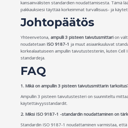
kansainvälisten standardien noudattamisesta. Tämä lääke
pakkauksiesi täyttää korkeimmat turvallisuus- ja käyte
Johtopäätös
Yhteenvetona,
ampulli 3 pisteen taivutusmittari
on vält
noudatetaan
ISO 9187-1
ja muut asiaankuuluvat standar
korkealaatuiseen ampullin taivutustesteriin, kuten Cell
standardeja.
FAQ
1. Mikä on ampullin 3 pisteen taivutusmittarin tarkoitus
Ampullin 3 pisteen taivutustesteri on suunniteltu mitta
käytettävyysstandardit.
2. Miksi ISO 9187-1 -standardin noudattaminen on tärke
Standardin ISO 9187-1 noudattaminen varmistaa, että lasi