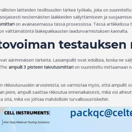
nnällisten laitteiden teollisuuden tärkeä työkalu, joka on suunnit
 ensisijaisesti nestemäisten lääkkeiden säilyttämiseen ja suojaami
smittari
on avainasemassa tässä prosessissa. Tässä artikkelissa t
 on välttämätöntä lääkepakkausten laadunvarmistuksen kannalta.
tovoiman testauksen 
t äärimmäisen tärkeitä. Lasiampullit ovat edullisia, koska ne säil
. The
ampulli 3 pisteen taivutusmittari
on suunniteltu mittaamaan n
en rikkoutuvuuden arvioinnista; se varmistaa myös, että ampullit o
an pieni, ampulli saattaa rikkoutua ennenaikaisesti, mikä voi aiheut
 sitä, mikä voi johtaa mahdollisiin turvallisuusriskeihin.