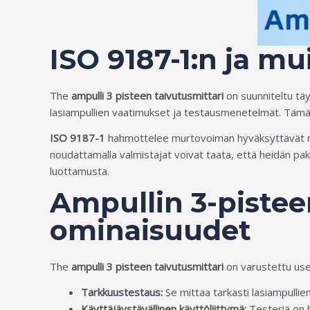
ISO 9187-1:n ja m
The
ampulli 3 pisteen taivutusmittari
on suunniteltu t
lasiampullien vaatimukset ja testausmenetelmät. Tämän
ISO 9187-1
hahmottelee murtovoiman hyväksyttävät rajat
noudattamalla valmistajat voivat taata, että heidän pak
luottamusta.
Ampullin 3-pistee
ominaisuudet
The
ampulli 3 pisteen taivutusmittari
on varustettu usei
Tarkkuustestaus:
Se mittaa tarkasti lasiampulli
Käyttäjäystävällinen käyttöliittymä:
Testeriä on h