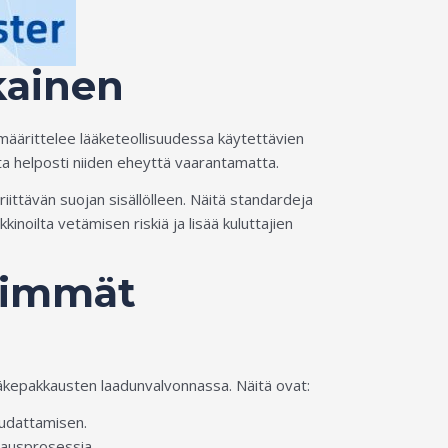
kainen
 määrittelee lääketeollisuudessa käytettävien
a helposti niiden eheyttä vaarantamatta.
iittävän suojan sisällölleen. Näitä standardeja
noilta vetämisen riskiä ja lisää kuluttajien
keimmät
lääkepakkausten laadunvalvonnassa. Näitä ovat:
oudattamisen.
tausprosessia.