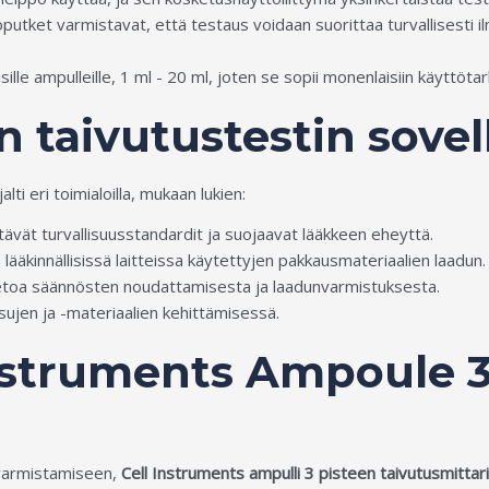
utket varmistavat, että testaus voidaan suorittaa turvallisesti i
lle ampulleille, 1 ml - 20 ml, joten se sopii monenlaisiin käyttötark
n taivutustestin sovel
lti eri toimialoilla, mukaan lukien:
tävät turvallisuusstandardit ja suojaavat lääkkeen eheyttä.
lääkinnällisissä laitteissa käytettyjen pakkausmateriaalien laadun.
etoa säännösten noudattamisesta ja laadunvarmistuksesta.
ujen ja -materiaalien kehittämisessä.
 Instruments Ampoule 
 varmistamiseen,
Cell Instruments ampulli 3 pisteen taivutusmittari