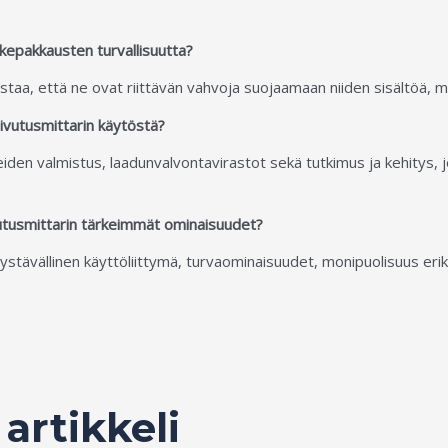
äkepakkausten turvallisuutta?
aa, että ne ovat riittävän vahvoja suojaamaan niiden sisältöä, mutt
aivutusmittarin käytöstä?
itteiden valmistus, laadunvalvontavirastot sekä tutkimus ja kehitys,
vutusmittarin tärkeimmät ominaisuudet?
ystävällinen käyttöliittymä, turvaominaisuudet, monipuolisuus er
 artikkeli