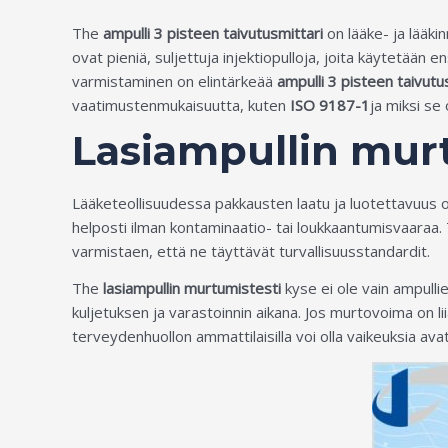
The
ampulli 3 pisteen taivutusmittari
on lääke- ja lääki
ovat pieniä, suljettuja injektiopulloja, joita käytetään
varmistaminen on elintärkeää
ampulli 3 pisteen taivutu
vaatimustenmukaisuutta, kuten
ISO 9187-1
ja miksi se
Lasiampullin mur
Lääketeollisuudessa pakkausten laatu ja luotettavuus ova
helposti ilman kontaminaatio- tai loukkaantumisvaaraa
varmistaen, että ne täyttävät turvallisuusstandardit.
The
lasiampullin murtumistesti
kyse ei ole vain ampulli
kuljetuksen ja varastoinnin aikana. Jos murtovoima on lii
terveydenhuollon ammattilaisilla voi olla vaikeuksia avata