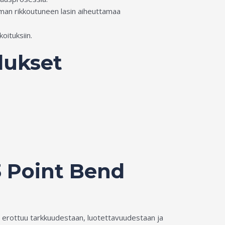
lman rikkoutuneen lasin aiheuttamaa
oituksiin.
lukset
3 Point Bend
erottuu tarkkuudestaan, luotettavuudestaan ja