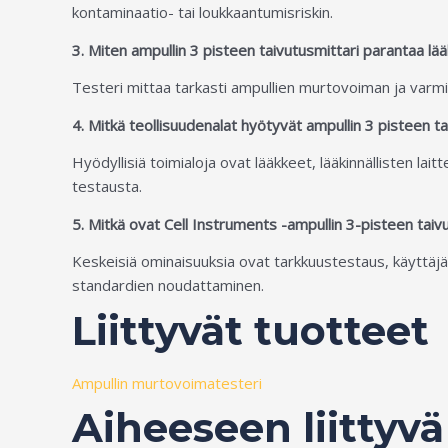
kontaminaatio- tai loukkaantumisriskin.
3. Miten ampullin 3 pisteen taivutusmittari parantaa lä
Testeri mittaa tarkasti ampullien murtovoiman ja varmist
4. Mitkä teollisuudenalat hyötyvät ampullin 3 pisteen t
Hyödyllisiä toimialoja ovat lääkkeet, lääkinnällisten la
testausta.
5. Mitkä ovat Cell Instruments -ampullin 3-pisteen tai
Keskeisiä ominaisuuksia ovat tarkkuustestaus, käyttäjä
standardien noudattaminen.
Liittyvät tuotteet
Ampullin murtovoimatesteri
Aiheeseen liittyvä