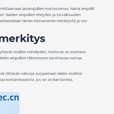
eltu mittaamaan lasiampullien murtovoimaa. Nämä ampullit
seen. Näiden ampullien eheyden ja turvallisuuden
arkastellaan tämän instrumentin merkitystä ja sen
merkitys
yttävät sisällön steriiliyden, mutta ne on avattava
äiden ampullien rikkomiseen tarvittavaa voimaa
vat riittävän vahvoja suojaamaan niiden sisältöä
taa kontaminaatiota. Jos se on liian korkea,