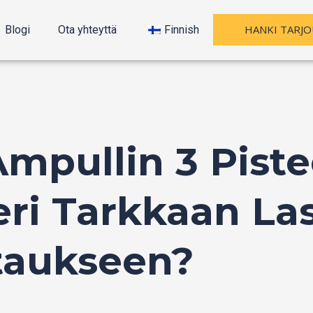
HANKI TARJO
Blogi
Ota yhteyttä
Finnish
Ampullin 3 Pist
eri Tarkkaan La
taukseen?