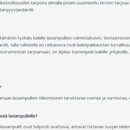
teollisuuden tarpeita silmällä pitäen suunniteltu testeri tarjoaa 
ttävyysstandardit.
tämätön työkalu kaikille lasiampullien valmistukseen, testaamiseen 
dit, tällä välineellä on ratkaiseva rooli lääkepakkausten turvallis
 Instrumentsin tarjoamaan, on älykäs toimenpide kaikille yrityksill
?
amaan lasiampullien rikkomiseen tarvittavaa voimaa ja varmistaa, e
ää lasiampulleille?
ampullit ovat helposti avattavia, antavat riittävän suojan niiden si