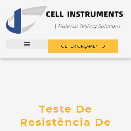
Pular
para
o
conteúdo
OBTER ORÇAMENTO
Teste De
Resistência De