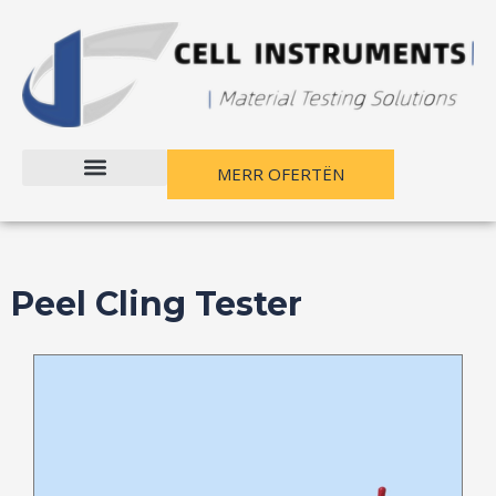
Kalo
te
përmbajtja
MERR OFERTËN
Peel Cling Tester