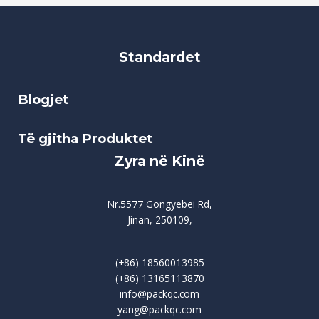
Standardet
Blogjet
Të gjitha Produktet
Zyra në Kinë
Nr.5577 Gongyebei Rd,
Jinan, 250109,
(+86) 18560013985
(+86) 13165113870
info@packqc.com
yang@packqc.com