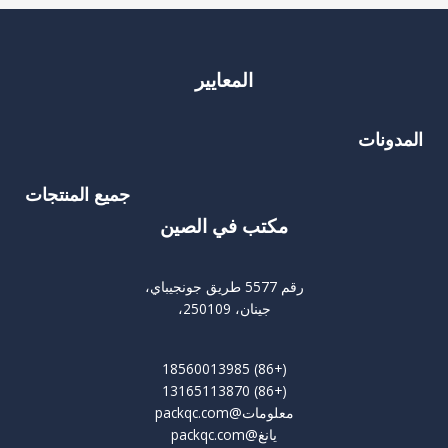
المعايير
المدونات
جميع المنتجات
مكتب في الصين
رقم 5577 طريق جونجيباي،
جينان، 250109،
(+86) 18560013985
(+86) 13165113870
معلومات@packqc.com
يانغ@packqc.com