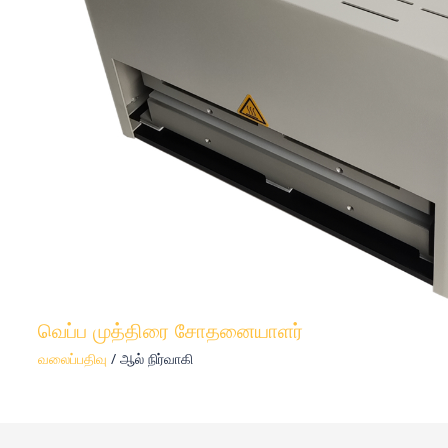
வெப்ப முத்திரை சோதனையாளர்
வலைப்பதிவு
/ ஆல்
நிர்வாகி