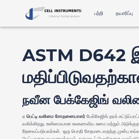
உள்ளடக்கத்திற்கு
போஸ்ட்
செல்க
வழிசெலுத்தல்
பற்றி
தயாரிப்பு
ASTM D642 இ
மதிப்பிடுவதற்
நவீன பேக்கேஜிங் வலி
ஏ
பெட்டி வலிமை சோதனையாளர்
பேக்கேஜிங் தரக் கட்டுப்பாட
வகிக்கிறது.
உண்மையான உலகளாவிய சுமை மற்றும் அடுக்குதல
தேவைப்படுபவர்கள்.
ஒரு பொதி சேதமடைவதற்கு முன்பு எவ்வ
பெட்டிகளை வடிவமைக்கவும், தளவாடப் பொதிகளை வலுப்படுத்த