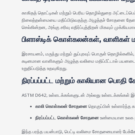
காகிதத் தொட்டிகள் மற்றும் பெரிய தொழில்துறை அட்டைப்ப
நிலைத்தன்மையை மதிப்பிடுவதற்கு அழுத்தச் சோதனை தேவைப
செல்கின்றன, அங்கு சரிவு எதிர்ப்புத்திறன் மிகவும் முக்கியம
பிளாஸ்டிக் கொள்கலன்கள், வாளிகள் மற்
இரசாயனம், மருந்து மற்றும் துப்புரவுப் பொருள் தொழில்களில்
கடினமான வாளிகளும் அழுத்த வலிமை மதிப்பீட்டால் பயனடைக
உறுதிப்படுத்த உதவுகிறது.
நிரப்பப்பட்ட மற்றும் காலியான பொத
ASTM D642, உள்ளடக்கங்களுடன் அல்லது உள்ளடக்கங்கள் 
காலி கொள்கலன் சோதனை
தொகுப்பின் உள்ளார்ந்த க
நிரப்பப்பட்ட கொள்கலன் சோதனை
உண்மையான உலக நில
இந்த பரந்த பயன்பாடு, பெட்டி வலிமை சோதனையாளர் பேக்கேஜிங