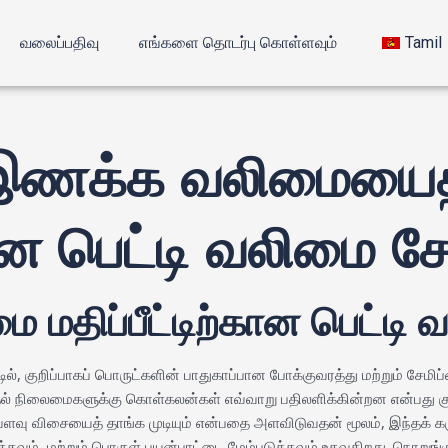
வலைப்பதிவு
எங்களை தொடர்பு கொள்ளவும்
Tamil
ணக்க வலிமையைத் 
கான பெட்டி வலிமை
மை மதிப்பீட்டிற்கான பெட்
்டில், குறிப்பாகப் பொருட்களின் பாதுகாப்பான போக்குவரத்து மற்றும் சேமிப்
் நிலைமைகளுக்கு கொள்கலன்கள் எவ்வாறு பதிலளிக்கின்றன என்பது குற
ளவு விசையைத் தாங்க முடியும் என்பதை அளவிடுவதன் மூலம், இந்தக் க
வும், மற்றும் பொருள் பயன்பாட்டை மேம்படுத்தவும் உதவுகிறது. நொறுங