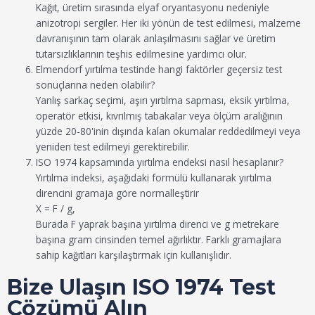
Kağıt, üretim sırasında elyaf oryantasyonu nedeniyle
anizotropi sergiler. Her iki yönün de test edilmesi, malzeme
davranışının tam olarak anlaşılmasını sağlar ve üretim
tutarsızlıklarının teşhis edilmesine yardımcı olur.
Elmendorf yırtılma testinde hangi faktörler geçersiz test
sonuçlarına neden olabilir?
Yanlış sarkaç seçimi, aşırı yırtılma sapması, eksik yırtılma,
operatör etkisi, kıvrılmış tabakalar veya ölçüm aralığının
yüzde 20-80'inin dışında kalan okumalar reddedilmeyi veya
yeniden test edilmeyi gerektirebilir.
ISO 1974 kapsamında yırtılma endeksi nasıl hesaplanır?
Yırtılma indeksi, aşağıdaki formülü kullanarak yırtılma
direncini gramaja göre normalleştirir
X = F / g,
Burada F yaprak başına yırtılma direnci ve g metrekare
başına gram cinsinden temel ağırlıktır. Farklı gramajlara
sahip kağıtları karşılaştırmak için kullanışlıdır.
Bize Ulaşın ISO 1974 Test
Çözümü Alın