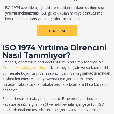
ISO 1974 özellikle aşağıdakilere odaklanmaktadır
düzlem dışı
yırtılma mekanizması
, Bu, gerçek kullanım veya dönüştürme
koşullarında kağıdın yırtılma şeklini simüle eder.
TEKLIF AL
ISO 1974 Yırtılma Direncini
Nasıl Tanımlıyor?
Standart, operatörün dört adet üst üste bindirilmiş tabakayı bir
Elmendorf sarkaç test cihazı
, ilk kesmeyi başlatır ve sarkacın belirli
bir mesafe boyunca yırtılmasına izin verir. Sarkaç
sarkaç tarafından
kaybedilen enerji
yırtılmayı yaymak için gereken işi temsil eder.
Buradan, laboratuvarlar tabaka başına ortalama yırtılma kuvvetini
hesaplar.
Standart esas olarak, yırtılma direnci Elmendorf tipi cihazların
kapasite aralığına giren kağıt ve hafif levhalar için geçerlidir. ISO
1974, okumaların test cihazının ölçeğinin 20% ile 80% arasında