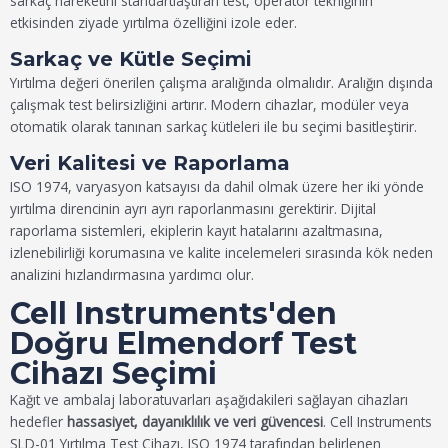
sarkaç hareketini standartlaştıran test, operatör tekniğinin
etkisinden ziyade yırtılma özelliğini izole eder.
Sarkaç ve Kütle Seçimi
Yırtılma değeri önerilen çalışma aralığında olmalıdır. Aralığın dışında
çalışmak test belirsizliğini artırır. Modern cihazlar, modüler veya
otomatik olarak tanınan sarkaç kütleleri ile bu seçimi basitleştirir.
Veri Kalitesi ve Raporlama
ISO 1974, varyasyon katsayısı da dahil olmak üzere her iki yönde
yırtılma direncinin ayrı ayrı raporlanmasını gerektirir. Dijital
raporlama sistemleri, ekiplerin kayıt hatalarını azaltmasına,
izlenebilirliği korumasına ve kalite incelemeleri sırasında kök neden
analizini hızlandırmasına yardımcı olur.
Cell Instruments'den
Doğru Elmendorf Test
Cihazı Seçimi
Kağıt ve ambalaj laboratuvarları aşağıdakileri sağlayan cihazları
hedefler
hassasiyet, dayanıklılık ve veri güvencesi
. Cell Instruments
SLD-01 Yırtılma Test Cihazı, ISO 1974 tarafından belirlenen