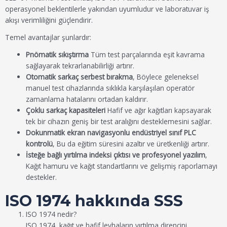
operasyonel beklentilerle yakından uyumludur ve laboratuvar iş
akışı verimliliğini güçlendirir.
Temel avantajlar şunlardır:
Pnömatik sıkıştırma
Tüm test parçalarında eşit kavrama
sağlayarak tekrarlanabilirliği artırır.
Otomatik sarkaç serbest bırakma
, Böylece geleneksel
manuel test cihazlarında sıklıkla karşılaşılan operatör
zamanlama hatalarını ortadan kaldırır.
Çoklu sarkaç kapasiteleri
Hafif ve ağır kağıtları kapsayarak
tek bir cihazın geniş bir test aralığını desteklemesini sağlar.
Dokunmatik ekran navigasyonlu endüstriyel sınıf PLC
kontrolü
, Bu da eğitim süresini azaltır ve üretkenliği artırır.
İsteğe bağlı yırtılma indeksi çıktısı ve profesyonel yazılım
,
Kağıt hamuru ve kağıt standartlarını ve gelişmiş raporlamayı
destekler.
ISO 1974 hakkında SSS
ISO 1974 nedir?
ISO 1974, kağıt ve hafif levhaların yırtılma direncini