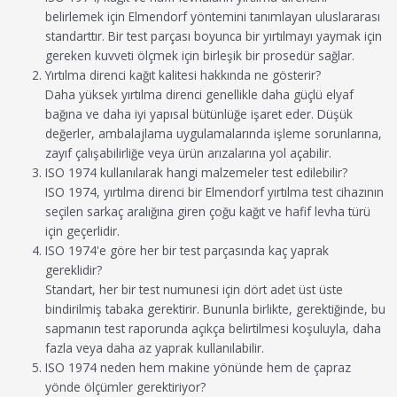
belirlemek için Elmendorf yöntemini tanımlayan uluslararası
standarttır. Bir test parçası boyunca bir yırtılmayı yaymak için
gereken kuvveti ölçmek için birleşik bir prosedür sağlar.
Yırtılma direnci kağıt kalitesi hakkında ne gösterir?
Daha yüksek yırtılma direnci genellikle daha güçlü elyaf
bağına ve daha iyi yapısal bütünlüğe işaret eder. Düşük
değerler, ambalajlama uygulamalarında işleme sorunlarına,
zayıf çalışabilirliğe veya ürün arızalarına yol açabilir.
ISO 1974 kullanılarak hangi malzemeler test edilebilir?
ISO 1974, yırtılma direnci bir Elmendorf yırtılma test cihazının
seçilen sarkaç aralığına giren çoğu kağıt ve hafif levha türü
için geçerlidir.
ISO 1974'e göre her bir test parçasında kaç yaprak
gereklidir?
Standart, her bir test numunesi için dört adet üst üste
bindirilmiş tabaka gerektirir. Bununla birlikte, gerektiğinde, bu
sapmanın test raporunda açıkça belirtilmesi koşuluyla, daha
fazla veya daha az yaprak kullanılabilir.
ISO 1974 neden hem makine yönünde hem de çapraz
yönde ölçümler gerektiriyor?