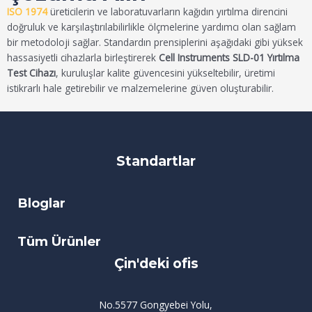
ISO 1974
üreticilerin ve laboratuvarların kağıdın yırtılma direncini
doğruluk ve karşılaştırılabilirlikle ölçmelerine yardımcı olan sağlam
bir metodoloji sağlar. Standardın prensiplerini aşağıdaki gibi yüksek
hassasiyetli cihazlarla birleştirerek
Cell Instruments SLD-01 Yırtılma
Test Cihazı
, kuruluşlar kalite güvencesini yükseltebilir, üretimi
istikrarlı hale getirebilir ve malzemelerine güven oluşturabilir.
Standartlar
Bloglar
Tüm Ürünler
Çin'deki ofis
No.5577 Gongyebei Yolu,