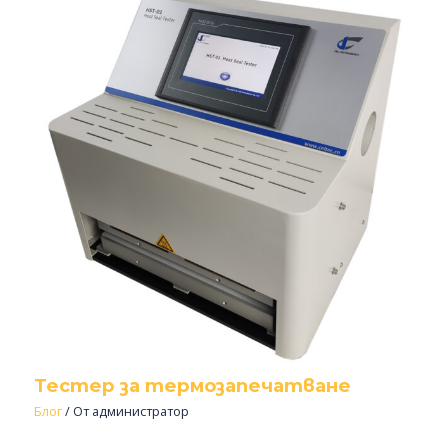
Тестер за термозапечатване
Блог
/ От
администратор