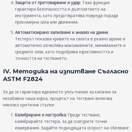
Защита от претоварване и удар
: Тази функция
гарантира безопасността и дълголетието на
инструмента, като предотвратява повреда поради
прекомерна сила или движение.
Автоматизирано записване и анализ на данни
:
Тестерът показва кривите на силата в реално време и
автоматично изчислява максималните, минималните и
средните сили, като подобрява ефективността и
точността на тестването.
IV. Методика на изпитване Съгласно
ASTM F2824
За да се гарантира идеалното уплътнение за капачки за
незабавна чаша юфка, процесът на тестване включва
няколко критични стъпки:
Калибриране и настройка
: Преди тестване,
калибрирайте тестера, за да осигурите точни
измервания. Задайте подходящата скорост на обелване