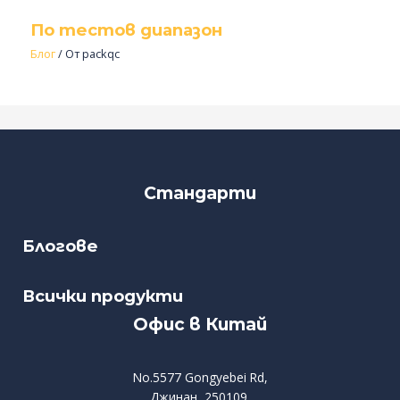
По тестов диапазон
Блог
/ От
packqc
Стандарти
Блогове
Всички продукти
Офис в Китай
No.5577 Gongyebei Rd,
Джинан, 250109,