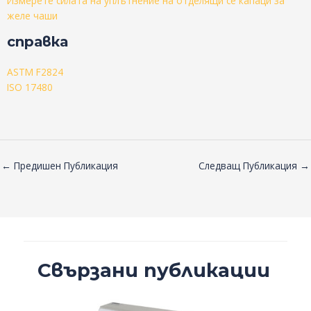
Измерете силата на уплътнение на отделящи се капаци за
желе чаши
справка
ASTM F2824
ISO 17480
←
Предишен Публикация
Следващ Публикация
→
Свързани публикации