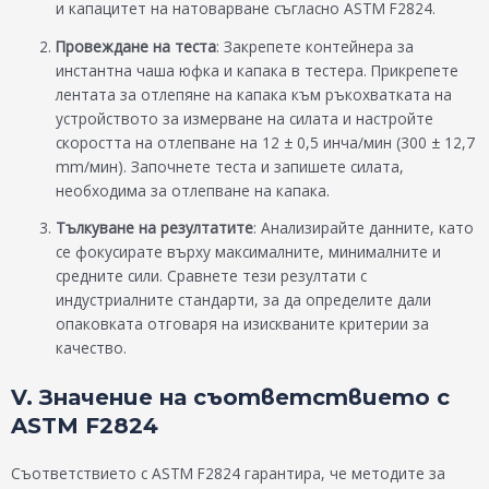
и капацитет на натоварване съгласно ASTM F2824.
Провеждане на теста
: Закрепете контейнера за
инстантна чаша юфка и капака в тестера. Прикрепете
лентата за отлепяне на капака към ръкохватката на
устройството за измерване на силата и настройте
скоростта на отлепване на 12 ± 0,5 инча/мин (300 ± 12,7
mm/мин). Започнете теста и запишете силата,
необходима за отлепване на капака.
Тълкуване на резултатите
: Анализирайте данните, като
се фокусирате върху максималните, минималните и
средните сили. Сравнете тези резултати с
индустриалните стандарти, за да определите дали
опаковката отговаря на изискваните критерии за
качество.
V. Значение на съответствието с
ASTM F2824
Съответствието с ASTM F2824 гарантира, че методите за