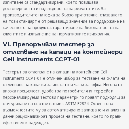
изпитване са стандартизирани, което повишава
достоверността и надеждността на резултатите. За
производителите на юфка за бързо приготвяне, спазването
на този стандарт е от решаващо значение за поддържане на
качеството на продукта, гарантиране на безопасността на
клиентите и изпълнение на нормативните изисквания.
VI. Препоръчвам тестер за
отлепване на капаци на контейнери
Cell Instruments CCPT-01
Тестерът за отлепване на капаци на контейнери Cell
Instruments CCPT-01 е отличен избор за тестване на силата на
отлепване на капачки за инстантни чаши за юфка. Неговата
висока прецизност, удобен за потребителя интерфейс и
персонализируеми тестови параметри го правят подходящ за
осигуряване на съответствие с ASTM F2824. Освен това
възможностите му за автоматизирано записване и анализ на
данни рационализират процеса на тестване, което го прави
ефективен и надежден.