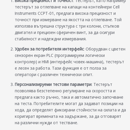
Висока прецизност и точност
: Тестерът, като например
тестерът за отлепване на капаци на контейнери Cell
Instruments CCPT-01, предлага висока прецизност и
точност при измерване на якостта на отлепване. Той
използва вътрешна структура с три колони, стъпков
двигател и прецизен сферичен винт, за да осигури
стабилност и надеждни измервания.
Удобен за потребителя интерфейс
: Оборудван с цветен
сензорен екран PLC (програмируем логически
контролер) и HMI (интерфейс човек-машина), тестерът
е лесен за работа. Тази функция е от полза за
оператори с различен технически опит.
Персонализируеми тестови параметри
: Тестерът
позволява безстепенно регулиране на скоростта и
предлага както ръчно, така и автоматично започване
на теста. Потребителите могат да задават позиции на
хода, да определят фиксирани стойности на силата и да
коригират времената на задържане, за да отговарят
на различни нужди от тестване.