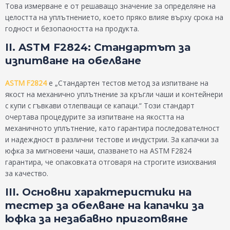
Това измерване е от решаващо значение за определяне на
целостта на уплътнението, което пряко влияе върху срока на
годност и безопасността на продукта.
II. ASTM F2824: Стандартът за
изпитване на обелване
ASTM F2824
е „Стандартен тестов метод за изпитване на
якост на механично уплътнение за кръгли чаши и контейнери
с купи с гъвкави отлепващи се капаци.“ Този стандарт
очертава процедурите за изпитване на якостта на
механичното уплътнение, като гарантира последователност
и надеждност в различни тестове и индустрии. За капачки за
юфка за мигновени чаши, спазването на ASTM F2824
гарантира, че опаковката отговаря на строгите изисквания
за качество.
III. Основни характеристики на
тестер за обелване на капачки за
юфка за незабавно приготвяне