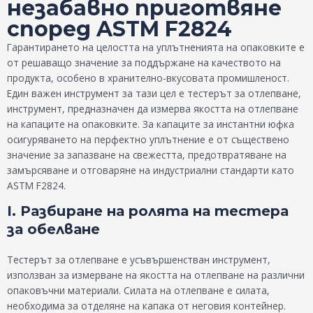
незабавно приготвяне
според ASTM F2824
Гарантирането на целостта на уплътненията на опаковките е
от решаващо значение за поддържане на качеството на
продукта, особено в хранително-вкусовата промишленост.
Един важен инструмент за тази цел е тестерът за отлепване,
инструмент, предназначен да измерва якостта на отлепване
на капаците на опаковките. За капаците за инстантни юфка
осигуряването на перфектно уплътнение е от съществено
значение за запазване на свежестта, предотвратяване на
замърсяване и отговаряне на индустриални стандарти като
ASTM F2824.
I. Разбиране на ролята на тестера
за обелване
Тестерът за отлепване е усъвършенстван инструмент,
използван за измерване на якостта на отлепване на различни
опаковъчни материали. Силата на отлепване е силата,
необходима за отделяне на капака от неговия контейнер.