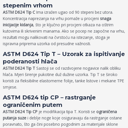
stepenim vrhom
ASTM D624 Tip C
Ima izražen ugao od 90 stepeni bez utora.
Koncentracija naprezanja na vrhu pomaže u procjeni
snaga
inicijacije kidanja
, što je ključno pri procjeni otkaza na oštrim
kutovima ili skrivenim manama. Ako se pocep ne započne na vrhu,
rezultati mogu nalikovati na čvrstoću na istezanje, stoga je
ispravna priprema uzorka od presudne važnosti.
ASTM D624 Tip T – Uzorak za ispitivanje
poderanosti hlača
ASTM D624 Tip T
Sastoji se od razdvojene nogavice nalik obliku
hlača. Mjeri širenje pukotine duž dužine uzorka. Tip T se široko
koristi za fleksibilne elastomerne folije, tanke listove i mekane TPE
smjese.
ASTM D624 tip CP – rastrganje
ograničenim putem
ASTM D624 Tip CP
je modifikacija tipa T. Koristi se
ograničena
putanja suze
i deblje noge koje osiguravaju da rastrganje ostane
poravnato, što ga čini posebno pogodnim za materijale sklone