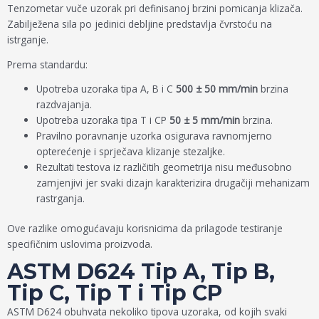
Tenzometar vuče uzorak pri definisanoj brzini pomicanja klizača.
Zabilježena sila po jedinici debljine predstavlja čvrstoću na
istrganje.
Prema standardu:
Upotreba uzoraka tipa A, B i C
500 ± 50 mm/min
brzina
razdvajanja.
Upotreba uzoraka tipa T i CP
50 ± 5 mm/min
brzina.
Pravilno poravnanje uzorka osigurava ravnomjerno
opterećenje i sprječava klizanje stezaljke.
Rezultati testova iz različitih geometrija nisu međusobno
zamjenjivi jer svaki dizajn karakterizira drugačiji mehanizam
rastrganja.
Ove razlike omogućavaju korisnicima da prilagode testiranje
specifičnim uslovima proizvoda.
ASTM D624 Tip A, Tip B,
Tip C, Tip T i Tip CP
ASTM D624 obuhvata nekoliko tipova uzoraka, od kojih svaki