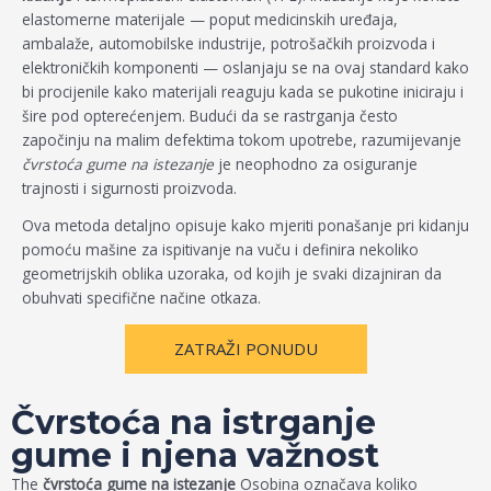
elastomerne materijale — poput medicinskih uređaja,
ambalaže, automobilske industrije, potrošačkih proizvoda i
elektroničkih komponenti — oslanjaju se na ovaj standard kako
bi procijenile kako materijali reaguju kada se pukotine iniciraju i
šire pod opterećenjem. Budući da se rastrganja često
započinju na malim defektima tokom upotrebe, razumijevanje
čvrstoća gume na istezanje
je neophodno za osiguranje
trajnosti i sigurnosti proizvoda.
Ova metoda detaljno opisuje kako mjeriti ponašanje pri kidanju
pomoću mašine za ispitivanje na vuču i definira nekoliko
geometrijskih oblika uzoraka, od kojih je svaki dizajniran da
obuhvati specifične načine otkaza.
ZATRAŽI PONUDU
Čvrstoća na istrganje
gume i njena važnost
The
čvrstoća gume na istezanje
Osobina označava koliko