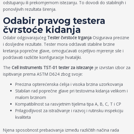
odstupanju ili prekomjernom istezanju. To dovodi do stabilnijih i
ponovljivih rezultata širenja.
Odabir pravog testera
čvrstoće kidanja
Odabir odgovarajućeg
Tester čvrstoće trganja
Osigurava precizne
i dosljedne rezultate. Tester mora održavati stabilne brzine
kretanja poprečne glave, omogućavati osjetljivo mjerenje sile i
podržavati različite konfiguracije hvataljki.
The
Cell Instruments TST-01 tester za istezanje
je izvrstan izbor za
ispitivanje prema ASTM D624 zbog svoje:
Precizna opterećenska ćelija i visoka brzina uzorkovanja
Stabilan rad poprečne glave pri testovima kidanja velikom i
malom brzinom
Kompatibilnost sa rasvjetnim tijelima tipa A, B, C, T i CP
Prilagodljivost za istraživanje i razvoj i rutinsku inspekciju
kvaliteta
Njena sposobnost prebacivanja između različitih načina rada