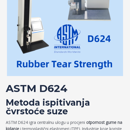
ASTM D624
Metoda ispitivanja
čvrstoće suze
ASTM D624 igra centralnu ulogu u procjeni
otpornost gume na
kidanje
i termoplastični elastomeri (TPE). Industrije koje koriste