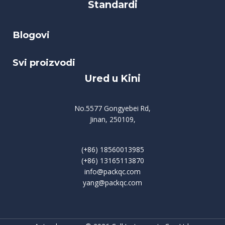
Standardi
Blogovi
Svi proizvodi
Ured u Kini
No.5577 Gongyebei Rd,
Jinan, 250109,
(+86) 18560013985
(+86) 13165113870
info@packqc.com
yang@packqc.com