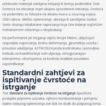
učinkovito materijal odolijeva inicijaciji ili širenju poderotine. Dok
čvrstoća na istezanje mjeri ukupnu sposobnost istezanja, čvrstoća
na poderotinu se fokusira na
Modovi kvara iz stvarnog svijeta
.
Oštri rubovi, cikličko opterećenje, abrazija ili zarobljene čestice
često stvaraju lokalizirane naprezanja koja čine kidanje najčešćim
mehanizmom oštećenja u eksploataciji.
Na performanse pri istrganju utječu brojni faktori, uključujući
raspodjelu naprezanja, brzinu deformacije, geometriju uzorka i
prisustvo udubljenja. ASTM D624 pruža kontroliranu i ponovljivu
metodu za kvantificiranje ovih utjecaja, omogućavajući
inženjerima i stručnjacima za kontrolu kvalitete pouzdano
uspoređivanje.
Standardni zahtjevi za
ispitivanje čvrstoće na
istrganje
The
Standard za ispitivanje čvrstoće na istrganje
Specificira
postupke pripreme uzoraka, njihovo kondicioniranje i primjenu
stalno rastućeg opterećenja sve dok ne dođe do potpunog loma.