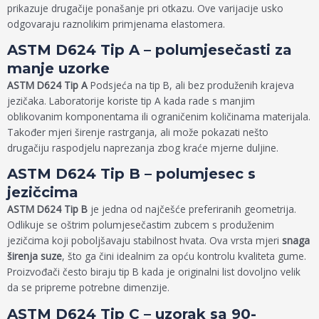
prikazuje drugačije ponašanje pri otkazu. Ove varijacije usko
odgovaraju raznolikim primjenama elastomera.
ASTM D624 Tip A – polumjesečasti za
manje uzorke
ASTM D624 Tip A
Podsjeća na tip B, ali bez produženih krajeva
jezičaka. Laboratorije koriste tip A kada rade s manjim
oblikovanim komponentama ili ograničenim količinama materijala.
Također mjeri širenje rastrganja, ali može pokazati nešto
drugačiju raspodjelu naprezanja zbog kraće mjerne duljine.
ASTM D624 Tip B – polumjesec s
jezičcima
ASTM D624 Tip B
je jedna od najčešće preferiranih geometrija.
Odlikuje se oštrim polumjesečastim zubcem s produženim
jezičcima koji poboljšavaju stabilnost hvata. Ova vrsta mjeri
snaga
širenja suze
, što ga čini idealnim za opću kontrolu kvaliteta gume.
Proizvođači često biraju tip B kada je originalni list dovoljno velik
da se pripreme potrebne dimenzije.
ASTM D624 Tip C – uzorak sa 90-