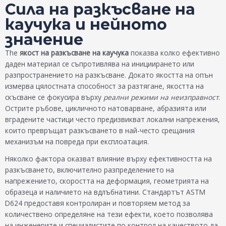
Сила на разкъсване на
каучука и нейното
значение
The
якост на разкъсване на каучука
показва колко ефективно
даден материал се съпротивлява на инициирането или
разпространението на разкъсване. Докато якостта на опън
измерва цялостната способност за разтягане, якостта на
скъсване се фокусира върху
реални режими на неизправност
.
Острите ръбове, цикличното натоварване, абразията или
вградените частици често предизвикват локални напрежения,
които превръщат разкъсването в най-често срещания
механизъм на повреда при експлоатация.
Няколко фактора оказват влияние върху ефективността на
разкъсването, включително разпределението на
напрежението, скоростта на деформация, геометрията на
образеца и наличието на вдлъбнатини. Стандартът ASTM
D624 предоставя контролиран и повторяем метод за
количествено определяне на тези ефекти, което позволява
на инженерите и специалистите по контрол на качеството да