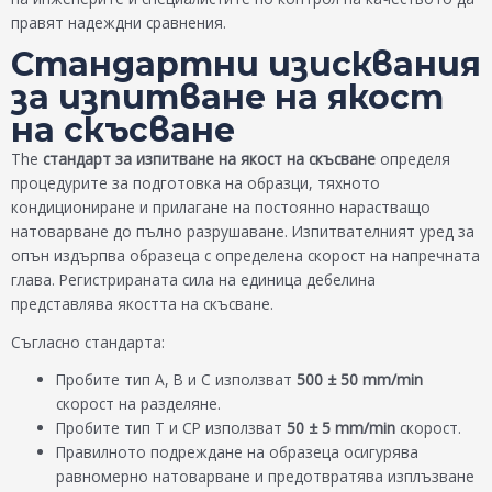
правят надеждни сравнения.
Стандартни изисквания
за изпитване на якост
на скъсване
The
стандарт за изпитване на якост на скъсване
определя
процедурите за подготовка на образци, тяхното
кондициониране и прилагане на постоянно нарастващо
натоварване до пълно разрушаване. Изпитвателният уред за
опън издърпва образеца с определена скорост на напречната
глава. Регистрираната сила на единица дебелина
представлява якостта на скъсване.
Съгласно стандарта:
Пробите тип А, В и С използват
500 ± 50 mm/min
скорост на разделяне.
Пробите тип T и CP използват
50 ± 5 mm/min
скорост.
Правилното подреждане на образеца осигурява
равномерно натоварване и предотвратява изплъзване