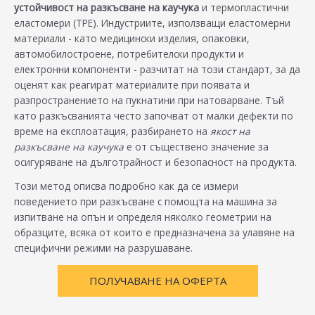
устойчивост на разкъсване на каучука
и термопластични
еластомери (TPE). Индустриите, използващи еластомерни
материали - като медицински изделия, опаковки,
автомобилостроене, потребителски продукти и
електронни компоненти - разчитат на този стандарт, за да
оценят как реагират материалите при появата и
разпространението на пукнатини при натоварване. Тъй
като разкъсванията често започват от малки дефекти по
време на експлоатация, разбирането на
якост на
разкъсване на каучука
е от съществено значение за
осигуряване на дълготрайност и безопасност на продукта.
Този метод описва подробно как да се измери
поведението при разкъсване с помощта на машина за
изпитване на опън и определя няколко геометрии на
образците, всяка от които е предназначена за улавяне на
специфични режими на разрушаване.
ПОЛУЧАВАНЕ НА ОФЕРТА