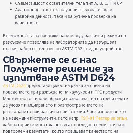
Съвместимост с осветителни тела тип A, B, C, T и CP
Адаптивност както за научноизследователска и
развойна дейност, така и за рутинна проверка на
качеството
Възможността за превключване между различни режими на
разкъсване позволява на лабораториите да извършват
пълния набор от тестове по ASTM D624 с едно устройство.
Свържете се с нас
Получете решение за
изпитване ASTM D624
ASTM D624
предоставя цялостна рамка за оценка на
поведението при разкъсване на каучукови и TPE продукти.
Множеството типове образци позволяват на потребителите
да уловят инициирането и разпространението на
разкъсването при различни приложения. Чрез използването
на надеждни инструменти, като напр.
TST-01 Тестер за опън
,
лабораториите могат да постигат последователни, точни и
повторяеми резултати, които повишават качеството на