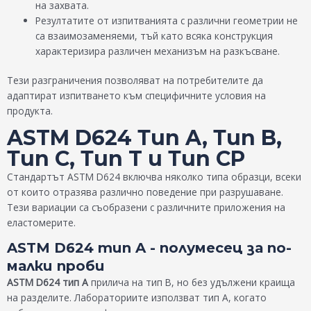
на захвата.
Резултатите от изпитванията с различни геометрии не
са взаимозаменяеми, тъй като всяка конструкция
характеризира различен механизъм на разкъсване.
Тези разграничения позволяват на потребителите да
адаптират изпитването към специфичните условия на
продукта.
ASTM D624 Тип A, Тип B,
Тип C, Тип T и Тип CP
Стандартът ASTM D624 включва няколко типа образци, всеки
от които отразява различно поведение при разрушаване.
Тези вариации са съобразени с различните приложения на
еластомерите.
ASTM D624 тип A - полумесец за по-
малки проби
ASTM D624 тип A
прилича на тип В, но без удължени краища
на разделите. Лабораториите използват тип А, когато