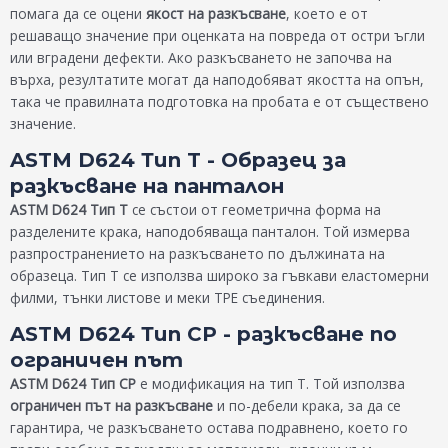
помага да се оцени
якост на разкъсване
, което е от
решаващо значение при оценката на повреда от остри ъгли
или вградени дефекти. Ако разкъсването не започва на
върха, резултатите могат да наподобяват якостта на опън,
така че правилната подготовка на пробата е от съществено
значение.
ASTM D624 Тип T - Образец за
разкъсване на панталон
ASTM D624 Тип T
се състои от геометрична форма на
разделените крака, наподобяваща панталон. Той измерва
разпространението на разкъсването по дължината на
образеца. Тип Т се използва широко за гъвкави еластомерни
филми, тънки листове и меки TPE съединения.
ASTM D624 Тип CP - разкъсване по
ограничен път
ASTM D624 Тип CP
е модификация на тип T. Той използва
ограничен път на разкъсване
и по-дебели крака, за да се
гарантира, че разкъсването остава подравнено, което го