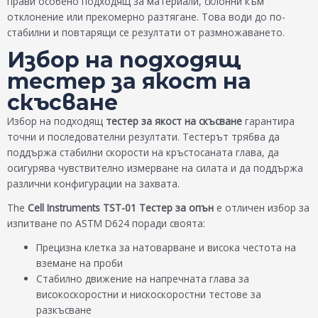
прави особено подходящ за материали, склонни към
отклонение или прекомерно разтягане. Това води до по-
стабилни и повтарящи се резултати от размножаването.
Избор на подходящ
тестер за якост на
скъсване
Избор на подходящ
тестер за якост на скъсване
гарантира
точни и последователни резултати. Тестерът трябва да
поддържа стабилни скорости на кръстосаната глава, да
осигурява чувствително измерване на силата и да поддържа
различни конфигурации на захвата.
The
Cell Instruments TST-01 Тестер за опън
е отличен избор за
изпитване по ASTM D624 поради своята:
Прецизна клетка за натоварване и висока честота на
вземане на проби
Стабилно движение на напречната глава за
високоскоростни и нискоскоростни тестове за
разкъсване