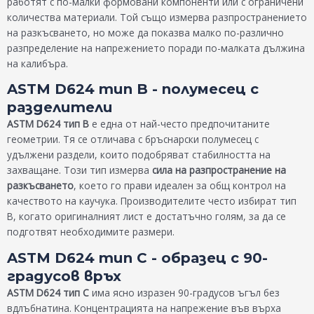
работят с по-малки формовани компоненти или с ограничени
количества материали. Той също измерва разпространението
на разкъсването, но може да показва малко по-различно
разпределение на напрежението поради по-малката дължина
на калибъра.
ASTM D624 тип B - полумесец с
разделители
ASTM D624 тип B
е една от най-често предпочитаните
геометрии. Тя се отличава с бръснарски полумесец с
удължени раздели, които подобряват стабилността на
захващане. Този тип измерва
сила на разпространение на
разкъсването
, което го прави идеален за общ контрол на
качеството на каучука. Производителите често избират тип
В, когато оригиналният лист е достатъчно голям, за да се
подготвят необходимите размери.
ASTM D624 тип C - образец с 90-
градусов връх
ASTM D624 тип C
има ясно изразен 90-градусов ъгъл без
вдлъбнатина. Концентрацията на напрежение във върха