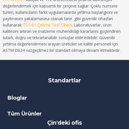
değerlendirmek için kapsamlı bir çerçeve sağlar. Çoklu numune
türleri, kullanıcıların farklı uygulamalarda yırtılma başlangıcını ve
yayılmasını yakalamasına olanak tanır. gibi güvenilir cihazları
kullanarak
TST-01 Çekme Test Cihazı
, Laboratuvarlar, ürün
kalitesini artıran ve malzeme mühendisliği kararlarını güçlendiren
tutarlı, doğru ve tekrarlanabilir sonuçlar elde edebilir. Güvenilir
yırtılma değerlendirmesi arayan üreticiler ve kalite personeli için
ASTM D624 vazgeçilmez bir standart olmaya devam etmektedir.
Standartlar
Bloglar
Tüm Ürünler
Çin'deki ofis