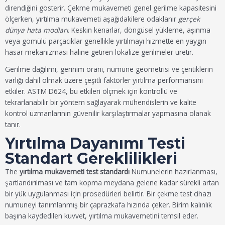
direndiğini gösterir. Çekme mukavemeti genel gerilme kapasitesini
ölçerken, yırtılma mukavemeti aşağıdakilere odaklanır
gerçek
dünya hata modları
. Keskin kenarlar, döngüsel yükleme, aşınma
veya gömülü parçacıklar genellikle yırtılmayı hizmette en yaygın
hasar mekanizması haline getiren lokalize gerilmeler üretir.
Gerilme dağılımı, gerinim oranı, numune geometrisi ve çentiklerin
varlığı dahil olmak üzere çeşitli faktörler yırtılma performansını
etkiler. ASTM D624, bu etkileri ölçmek için kontrollü ve
tekrarlanabilir bir yöntem sağlayarak mühendislerin ve kalite
kontrol uzmanlarının güvenilir karşılaştırmalar yapmasına olanak
tanır.
Yırtılma Dayanımı Testi
Standart Gereklilikleri
The
yırtılma mukavemeti test standardı
Numunelerin hazırlanması,
şartlandırılması ve tam kopma meydana gelene kadar sürekli artan
bir yük uygulanması için prosedürleri belirtir. Bir çekme test cihazı
numuneyi tanımlanmış bir çaprazkafa hızında çeker. Birim kalınlık
başına kaydedilen kuvvet, yırtılma mukavemetini temsil eder.