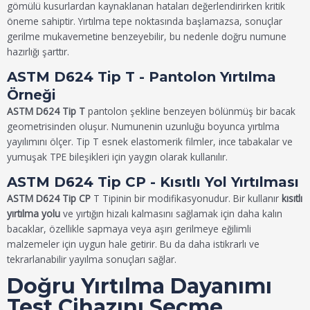
gömülü kusurlardan kaynaklanan hataları değerlendirirken kritik
öneme sahiptir. Yırtılma tepe noktasında başlamazsa, sonuçlar
gerilme mukavemetine benzeyebilir, bu nedenle doğru numune
hazırlığı şarttır.
ASTM D624 Tip T - Pantolon Yırtılma
Örneği
ASTM D624 Tip T
pantolon şekline benzeyen bölünmüş bir bacak
geometrisinden oluşur. Numunenin uzunluğu boyunca yırtılma
yayılımını ölçer. Tip T esnek elastomerik filmler, ince tabakalar ve
yumuşak TPE bileşikleri için yaygın olarak kullanılır.
ASTM D624 Tip CP - Kısıtlı Yol Yırtılması
ASTM D624 Tip CP
T Tipinin bir modifikasyonudur. Bir kullanır
kısıtlı
yırtılma yolu
ve yırtığın hizalı kalmasını sağlamak için daha kalın
bacaklar, özellikle sapmaya veya aşırı gerilmeye eğilimli
malzemeler için uygun hale getirir. Bu da daha istikrarlı ve
tekrarlanabilir yayılma sonuçları sağlar.
Doğru Yırtılma Dayanımı
Test Cihazını Seçme