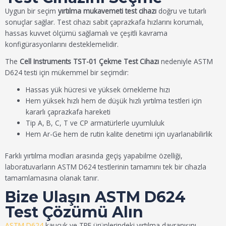
Uygun bir seçim
yırtılma mukavemeti test cihazı
doğru ve tutarlı
sonuçlar sağlar. Test cihazı sabit çaprazkafa hızlarını korumalı,
hassas kuvvet ölçümü sağlamalı ve çeşitli kavrama
konfigürasyonlarını desteklemelidir.
The
Cell Instruments TST-01 Çekme Test Cihazı
nedeniyle ASTM
D624 testi için mükemmel bir seçimdir:
Hassas yük hücresi ve yüksek örnekleme hızı
Hem yüksek hızlı hem de düşük hızlı yırtılma testleri için
kararlı çaprazkafa hareketi
Tip A, B, C, T ve CP armatürlerle uyumluluk
Hem Ar-Ge hem de rutin kalite denetimi için uyarlanabilirlik
Farklı yırtılma modları arasında geçiş yapabilme özelliği,
laboratuvarların ASTM D624 testlerinin tamamını tek bir cihazla
tamamlamasına olanak tanır.
Bize Ulaşın ASTM D624
Test Çözümü Alın
ASTM D624
kauçuk ve TPE ürünlerindeki yırtılma davranışını