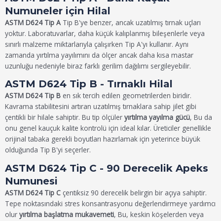
Numuneler için Hilal
ASTM D624 Tip A
Tip B'ye benzer, ancak uzatılmış tırnak uçları
yoktur. Laboratuvarlar, daha küçük kalıplanmış bileşenlerle veya
sınırlı malzeme miktarlarıyla çalışırken Tip A'yı kullanır. Aynı
zamanda yırtılma yayılımını da ölçer ancak daha kısa mastar
uzunluğu nedeniyle biraz farklı gerilim dağılımı sergileyebilir.
ASTM D624 Tip B - Tırnaklı Hilal
ASTM D624 Tip B
en sık tercih edilen geometrilerden biridir.
Kavrama stabilitesini artıran uzatılmış tırnaklara sahip jilet gibi
çentikli bir hilale sahiptir. Bu tip ölçüler
yırtılma yayılma gücü
, Bu da
onu genel kauçuk kalite kontrolü için ideal kılar. Üreticiler genellikle
orijinal tabaka gerekli boyutları hazırlamak için yeterince büyük
olduğunda Tip B'yi seçerler.
ASTM D624 Tip C - 90 Derecelik Apeks
Numunesi
ASTM D624 Tip C
çentiksiz 90 derecelik belirgin bir açıya sahiptir.
Tepe noktasındaki stres konsantrasyonu değerlendirmeye yardımcı
olur
yırtılma başlatma mukavemeti
, Bu, keskin köşelerden veya