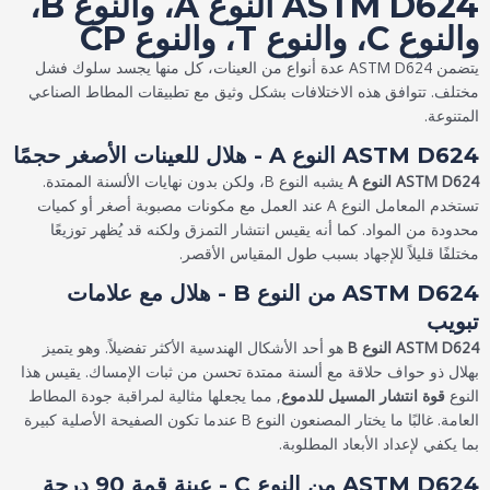
ASTM D624 النوع A، والنوع B،
والنوع C، والنوع T، والنوع CP
يتضمن ASTM D624 عدة أنواع من العينات، كل منها يجسد سلوك فشل
مختلف. تتوافق هذه الاختلافات بشكل وثيق مع تطبيقات المطاط الصناعي
المتنوعة.
ASTM D624 النوع A - هلال للعينات الأصغر حجمًا
ASTM D624 النوع A
يشبه النوع B، ولكن بدون نهايات الألسنة الممتدة.
تستخدم المعامل النوع A عند العمل مع مكونات مصبوبة أصغر أو كميات
محدودة من المواد. كما أنه يقيس انتشار التمزق ولكنه قد يُظهر توزيعًا
مختلفًا قليلاً للإجهاد بسبب طول المقياس الأقصر.
ASTM D624 من النوع B - هلال مع علامات
تبويب
ASTM D624 النوع B
هو أحد الأشكال الهندسية الأكثر تفضيلاً. وهو يتميز
بهلال ذو حواف حلاقة مع ألسنة ممتدة تحسن من ثبات الإمساك. يقيس هذا
النوع
قوة انتشار المسيل للدموع
, مما يجعلها مثالية لمراقبة جودة المطاط
العامة. غالبًا ما يختار المصنعون النوع B عندما تكون الصفيحة الأصلية كبيرة
بما يكفي لإعداد الأبعاد المطلوبة.
ASTM D624 من النوع C - عينة قمة 90 درجة