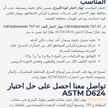
المناسب
اختيار المناسب
جهاز اختبار قوة التمزق
يضمن نتائج دقيقة ومتسقة. يجب أن
يحافظ جهاز الاختبار على سرعات مستقرة للرأس المتقاطع، ويوفر قياس
قوة حساسة، ويدعم تكوينات مختلفة للقبضة.
ال
Cell Instruments TST-01 جهاز اختبار الشد Cell Instruments TST-01
يعد خيارًا ممتازًا لاختبار ASTM D624 نظرًا لما يتميز به من
خلية تحميل دقيقة ومعدل أخذ عينات عالي الدقة
حركة مستقرة للرأس المتقاطع لكل من اختبارات التمزق عالية
السرعة ومنخفضة السرعة
التوافق مع التركيبات من النوع A وB وC وT وT وCP
قابلية التكيف لكل من البحث والتطوير وفحص الجودة الروتيني
تسمح قدرتها على التبديل بين أوضاع التمزق المختلفة للمختبرات بإكمال
مجموعة كاملة من اختبارات ASTM D624 بجهاز واحد.
تواصل معنا احصل على حل اختبار
ASTM D624
ASTM D624
يوفر إطار عمل شامل لتقييم سلوك التمزق في منتجات
المطاط و TPE. وتسمح أنواع العينات المتعددة للمستخدمين بالتقاط بدء