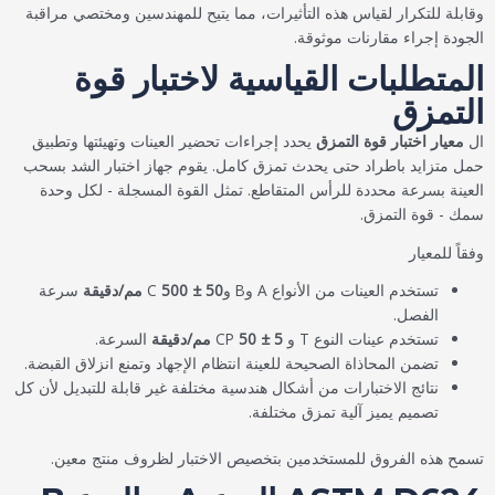
وقابلة للتكرار لقياس هذه التأثيرات، مما يتيح للمهندسين ومختصي مراقبة
الجودة إجراء مقارنات موثوقة.
المتطلبات القياسية لاختبار قوة
التمزق
ال
معيار اختبار قوة التمزق
يحدد إجراءات تحضير العينات وتهيئتها وتطبيق
حمل متزايد باطراد حتى يحدث تمزق كامل. يقوم جهاز اختبار الشد بسحب
العينة بسرعة محددة للرأس المتقاطع. تمثل القوة المسجلة - لكل وحدة
سمك - قوة التمزق.
وفقاً للمعيار
تستخدم العينات من الأنواع A وB وC
500 ± 50 مم/دقيقة
سرعة
الفصل.
تستخدم عينات النوع T و CP
50 ± 5 مم/دقيقة
السرعة.
تضمن المحاذاة الصحيحة للعينة انتظام الإجهاد وتمنع انزلاق القبضة.
نتائج الاختبارات من أشكال هندسية مختلفة غير قابلة للتبديل لأن كل
تصميم يميز آلية تمزق مختلفة.
تسمح هذه الفروق للمستخدمين بتخصيص الاختبار لظروف منتج معين.