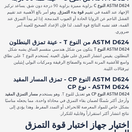
ASTM D624 النوع C
بزاوية مميزة بزاوية 90 درجة دون شق. يساعد تركيز
الإجهاد عند القمة في تقييم
قوة بدء التمزق
, وهو أمر بالغ الأهمية عند تقييم
الفشل الناجم عن الزوايا الحادة أو العيوب المدمجة. إذا لم يبدأ التمزق عند
القمة، فقد تشبه النتائج قوة الشد، لذا فإن الإعداد الصحيح للعينة أمر
ضروري.
ASTM D624 من النوع T - عينة تمزق البنطلون
ASTM D624 النوع T
يتكون من شكل هندسي منقسم الساق يشبه شكل
البنطلون. يقيس انتشار التمزق على طول العينة. يُستخدم النوع T على نطاق
واسع للأغشية المرنة المرنة والصفائح الرقيقة ومركبات البولي إيثيلين
تيرفثالات اللينة.
ASTM D624 النوع CP - تمزق المسار المقيد
ASTM D624 - نوع CP
ASTM D624 النوع CP
هو تعديل للنوع T. وهو يستخدم
مسار التمزق المقيد
وأرجل أكثر سُمكًا لضمان بقاء التمزق في محاذاة واحدة، مما يجعله مناسبًا
بشكل خاص للمواد المعرضة للانحراف أو التمدد المفرط. وهذا يؤدي إلى
نتائج انتشار أكثر استقراراً وقابلية للتكرار.
اختيار جهاز اختبار قوة التمزق