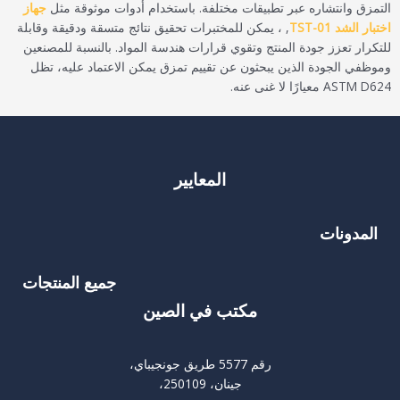
التمزق وانتشاره عبر تطبيقات مختلفة. باستخدام أدوات موثوقة مثل
جهاز
اختبار الشد TST-01
, ، يمكن للمختبرات تحقيق نتائج متسقة ودقيقة وقابلة
للتكرار تعزز جودة المنتج وتقوي قرارات هندسة المواد. بالنسبة للمصنعين
وموظفي الجودة الذين يبحثون عن تقييم تمزق يمكن الاعتماد عليه، تظل
ASTM D624 معيارًا لا غنى عنه.
المعايير
المدونات
جميع المنتجات
مكتب في الصين
رقم 5577 طريق جونجيباي،
جينان، 250109،