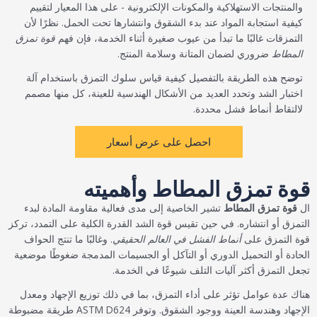
والمنتجات الاستهلاكية والمكونات الإلكترونية - على هذا المعيار لتقييم
كيفية استجابة المواد عند بدء الشقوق وانتشارها تحت الحمل. نظرًا لأن
التمزقات غالبًا ما تبدأ من عيوب صغيرة أثناء الخدمة، فإن فهم
قوة تمزق
المطاط
ضروري لضمان المتانة وسلامة المنتج.
توضح هذه الطريقة بالتفصيل كيفية قياس سلوك التمزق باستخدام آلة
اختبار الشد وتحدد العديد من الأشكال الهندسية للعينة، كل منها مصمم
لالتقاط أنماط فشل محددة.
احصل على عرض أسعار
قوة تمزق المطاط وأهميته
ال
قوة تمزق المطاط
تشير الخاصية إلى مدى فعالية مقاومة المادة لبدء
التمزق أو انتشاره. في حين تقيس قوة الشد القدرة الكلية على التمدد، تركز
قوة التمزق على
أنماط الفشل في العالم الحقيقي
. وغالبًا ما تنتج الحواف
الحادة أو التحميل الدوري أو التآكل أو الجسيمات المدمجة ضغوطًا موضعية
تجعل التمزق أكثر آليات التلف شيوعًا في الخدمة.
هناك عدة عوامل تؤثر على أداء التمزق، بما في ذلك توزيع الإجهاد ومعدل
الإجهاد وهندسة العينة ووجود الشقوق. وتوفر ASTM D624 طريقة مضبوطة