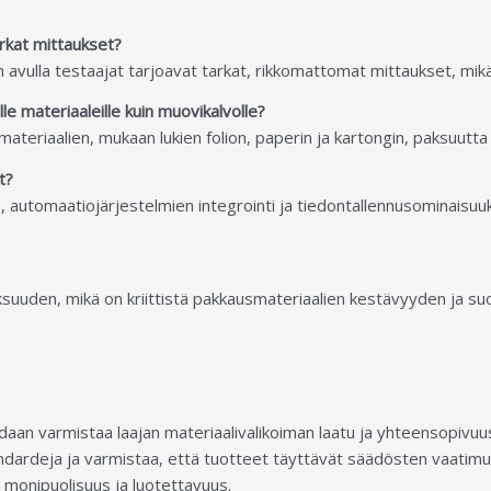
rkat mittaukset?
 avulla testaajat tarjoavat tarkat, rikkomattomat mittaukset, mi
e materiaaleille kuin muovikalvolle?
materiaalien, mukaan lukien folion, paperin ja kartongin, paksuutta u
t?
, automaatiojärjestelmien integrointi ja tiedontallennusominaisu
suuden, mikä on kriittistä pakkausmateriaalien kestävyyden ja suo
daan varmistaa laajan materiaalivalikoiman laatu ja yhteensopivuus
tandardeja ja varmistaa, että tuotteet täyttävät säädösten vaatim
 monipuolisuus ja luotettavuus.