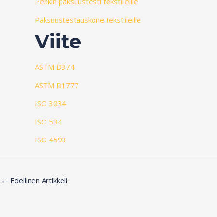
Penkin paksuustesti tekstiileille
Paksuustestauskone tekstiileille
Viite
ASTM D374
ASTM D1777
ISO 3034
ISO 534
ISO 4593
←
Edellinen Artikkeli