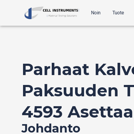
Siirry
Viesti
sisältöön
navigointi
Noin
Tuote
Parhaat Kalv
Paksuuden T
4593 Asettaa
Johdanto