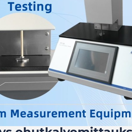
ys ohutkalvomittauks