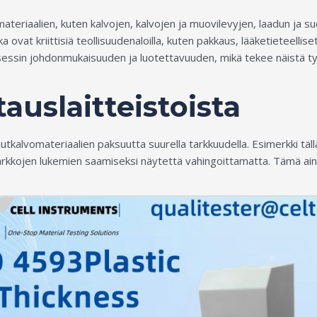
n materiaalien, kuten kalvojen, kalvojen ja muovilevyjen, laadun j
ovat kriittisiä teollisuudenaloilla, kuten pakkaus, lääketieteelliset
ssin johdonmukaisuuden ja luotettavuuden, mikä tekee näistä ty
auslaitteistoista
tkalvomateriaalien paksuutta suurella tarkkuudella. Esimerkki täl
tarkkojen lukemien saamiseksi näytettä vahingoittamatta. Tämä 