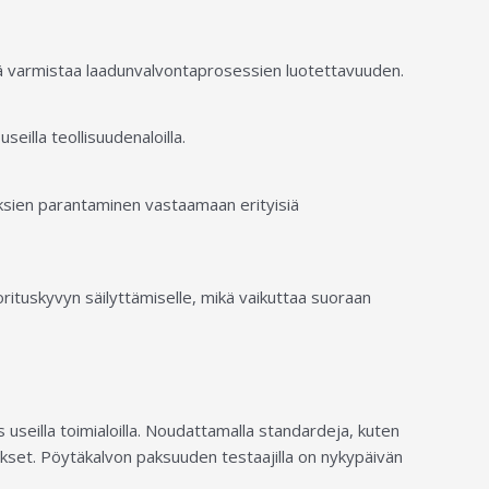
kä varmistaa laadunvalvontaprosessien luotettavuuden.
seilla teollisuudenaloilla.
uksien parantaminen vastaamaan erityisiä
rituskyvyn säilyttämiselle, mikä vaikuttaa suoraan
 useilla toimialoilla. Noudattamalla standardeja, kuten
ukset. Pöytäkalvon paksuuden testaajilla on nykypäivän