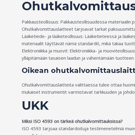
Ohutkalvomittausl
Pakkausteollisuus: Pakkausteollisuudessa materiaalin p
Ohutkalvomittauslaitteet tarjoavat tarkat paksuusmitta
Lääketiede- ja lääketeollisuus: Lääketieteessä ja lääke
materiaalit täyttävät nämä standardit, mikä takaa tuot
Elektroniikka ja muovit: Elektroniikka- ja muoviteollis
ylläpitämään tasaisen laadun ja vähentämään tuotteen 
Oikean ohutkalvomittauslaitt
Ohutkalvomittauslaitteita valittaessa tulee ottaa huom
mukaiset instrumentit varmistavat tarkkuuden ja johdonmu
UKK
Miksi ISO 4593 on tärkeä ohutkalvomittauksissa?
ISO 4593 tarjoaa standardoituja testimenetelmiä muovi