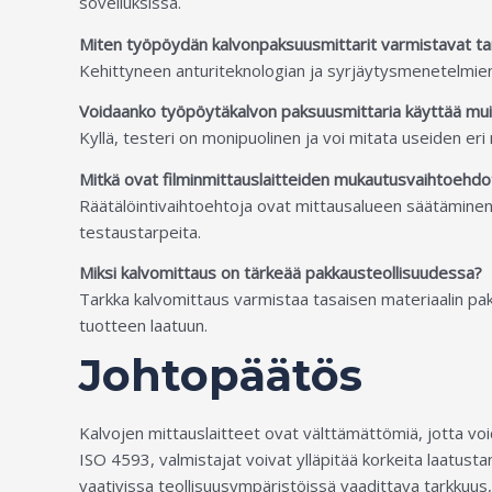
sovelluksissa.
Miten työpöydän kalvonpaksuusmittarit varmistavat ta
Kehittyneen anturiteknologian ja syrjäytysmenetelmien
Voidaanko työpöytäkalvon paksuusmittaria käyttää muill
Kyllä, testeri on monipuolinen ja voi mitata useiden eri 
Mitkä ovat filminmittauslaitteiden mukautusvaihtoehdo
Räätälöintivaihtoehtoja ovat mittausalueen säätäminen
testaustarpeita.
Miksi kalvomittaus on tärkeää pakkausteollisuudessa?
Tarkka kalvomittaus varmistaa tasaisen materiaalin pak
tuotteen laatuun.
Johtopäätös
Kalvojen mittauslaitteet ovat välttämättömiä, jotta voi
ISO 4593, valmistajat voivat ylläpitää korkeita laatus
vaativissa teollisuusympäristöissä vaadittava tarkkuus,