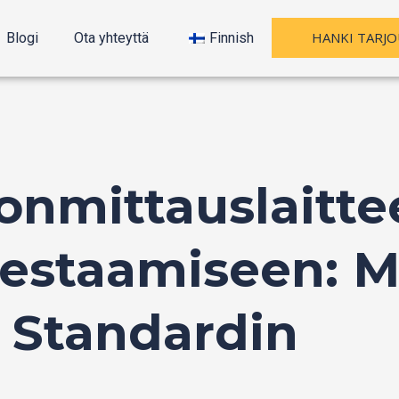
HANKI TARJO
Blogi
Ota yhteyttä
Finnish
onmittauslaitt
estaamiseen: M
 Standardin