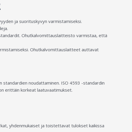
t
ävyyden ja suorituskyvyn varmistamiseksi.
eja.
standardit. Ohutkalvomittauslaitteisto varmistaa, että
varmistamiseksi. Ohutkalvomittauslaitteet auttavat
sten standardien noudattaminen. ISO 4593 -standardin
on erittäin korkeat laatuvaatimukset.
at, yhdenmukaiset ja toistettavat tulokset kaikissa