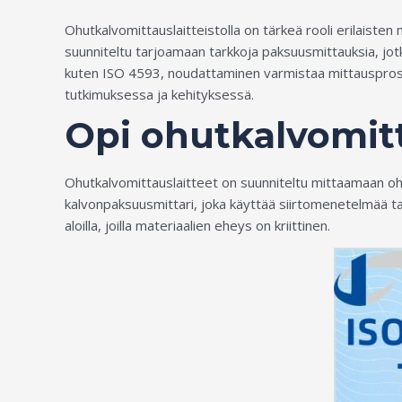
Ohutkalvomittauslaitteistolla on tärkeä rooli erilaiste
suunniteltu tarjoamaan tarkkoja paksuusmittauksia, jotka 
kuten ISO 4593, noudattaminen varmistaa mittausprose
tutkimuksessa ja kehityksessä.
Opi ohutkalvomitt
Ohutkalvomittauslaitteet on suunniteltu mittaamaan ohu
kalvonpaksuusmittari, joka käyttää siirtomenetelmää 
aloilla, joilla materiaalien eheys on kriittinen.