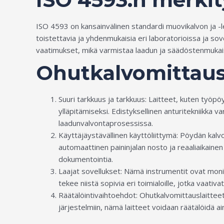
ISO 4593 on kansainvälinen standardi muovikalvon ja -
toistettavia ja yhdenmukaisia eri laboratorioissa ja s
vaatimukset, mikä varmistaa laadun ja säädöstenmuka
Ohutkalvomittaus
Suuri tarkkuus ja tarkkuus: Laitteet, kuten työ
ylläpitämiseksi. Edistyksellinen anturitekniikka 
laadunvalvontaprosessissa.
Käyttäjäystävällinen käyttöliittymä: Pöydän kalv
automaattinen paininjalan nosto ja reaaliaikainen
dokumentointia.
Laajat sovellukset: Nämä instrumentit ovat monip
tekee niistä sopivia eri toimialoille, jotka vaativ
Räätälöintivaihtoehdot: Ohutkalvomittauslaitteet 
järjestelmiin, nämä laitteet voidaan räätälöidä ai