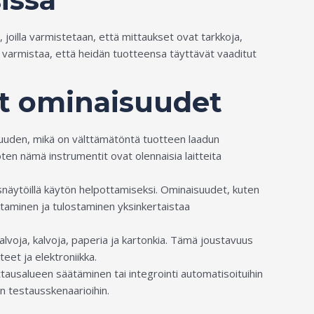
oilla varmistetaan, että mittaukset ovat tarkkoja,
t varmistaa, että heidän tuotteensa täyttävät vaaditut
t ominaisuudet
kkuuden, mikä on välttämätöntä tuotteen laadun
oten nämä instrumentit ovat olennaisia laitteita
usnäytöillä käytön helpottamiseksi. Ominaisuudet, kuten
entaminen ja tulostaminen yksinkertaistaa
lvoja, kalvoja, paperia ja kartonkia. Tämä joustavuus
teet ja elektroniikka.
ttausalueen säätäminen tai integrointi automatisoituihin
in testausskenaarioihin.