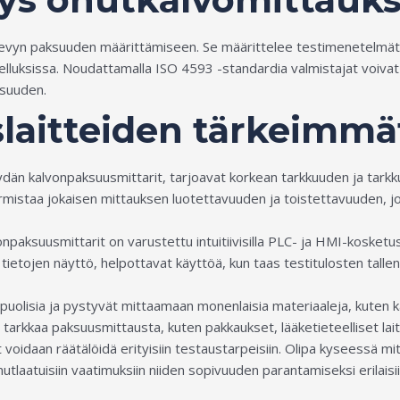
levyn paksuuden määrittämiseen. Se määrittelee testimenetelmät, j
ovelluksissa. Noudattamalla ISO 4593 -standardia valmistajat voiva
isuuden.
laitteiden tärkeimmä
pöydän kalvonpaksuusmittarit, tarjoavat korkean tarkkuuden ja tar
varmistaa jokaisen mittauksen luotettavuuden ja toistettavuuden, j
onpaksuusmittarit on varustettu intuitiivisilla PLC- ja HMI-kosket
 tietojen näyttö, helpottavat käyttöä, kun taas testitulosten tall
uolisia ja pystyvät mittaamaan monenlaisia materiaaleja, kuten ka
at tarkkaa paksuusmittausta, kuten pakkaukset, lääketieteelliset lait
voidaan räätälöidä erityisiin testaustarpeisiin. Olipa kyseessä mi
nutlaatuisiin vaatimuksiin niiden sopivuuden parantamiseksi erilaisi