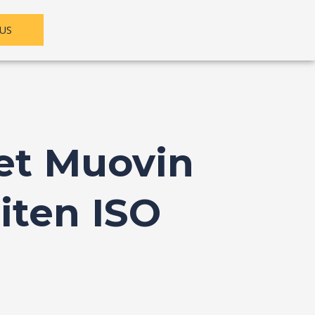
US
eet Muovin
iten ISO