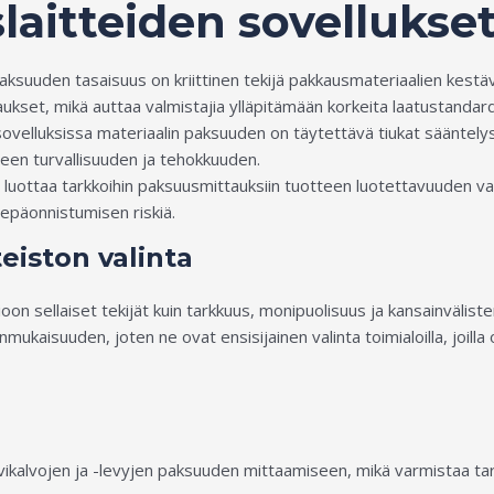
aitteiden sovellukse
aksuuden tasaisuus on kriittinen tekijä pakkausmateriaalien kest
ukset, mikä auttaa valmistajia ylläpitämään korkeita laatustandard
sovelluksissa materiaalin paksuuden on täytettävä tiukat sääntely
teen turvallisuuden ja tehokkuuden.
uus luottaa tarkkoihin paksuusmittauksiin tuotteen luotettavuuden 
epäonnistumisen riskiä.
eiston valinta
ioon sellaiset tekijät kuin tarkkuus, monipuolisuus ja kansainväli
kaisuuden, joten ne ovat ensisijainen valinta toimialoilla, joilla 
kalvojen ja -levyjen paksuuden mittaamiseen, mikä varmistaa tark