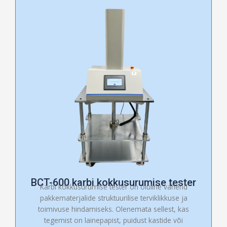
BCT-600 karbi kokkusurumise tester
Karbi kokkusurumise tester on oluline vahend
pakkematerjalide struktuurilise terviklikkuse ja
toimivuse hindamiseks. Olenemata sellest, kas
tegemist on lainepapist, puidust kastide või