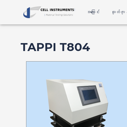
အကြောင်းအရာ
သို့
အကြောင်း
ထုတ်ကု
ကျော်သွား
ပါ။
TAPPI T804