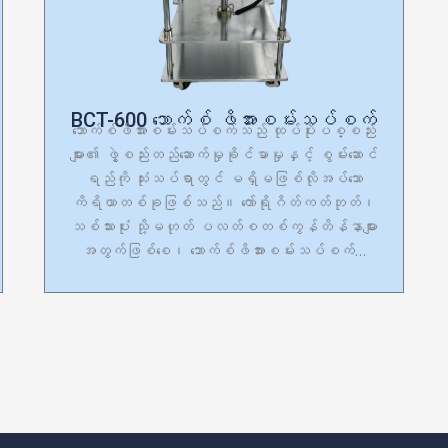
BCT-600 ဘောက်စ် ဖိအားစမ်းသပ်စက်
ဘောက်စ်ဖိအားစမ်းသပ်စက်သည် ထုပ်ပိုးပစ္စည်း
များ၏ ဖွဲ့စည်းတည်ဆောက်မှုခိုင်မာမှုနှင့် စွမ်းဆောင်
ရည်ကို သုံးသပ်ရာတွင် မရှိမဖြစ်လိုအပ်သော
ကိရိယာတစ်ခုဖြစ်သည်။ ကော်ရိုဂိတ်ကတ်ဘုတ်၊
သစ်သားပုံး သို့မဟုတ် ပလတ်စတစ်ကွန်တိန်နာများ
အတွက်ဖြစ်စေ၊ ဘောက်စ်ဖိအားစမ်းသပ်စက်…