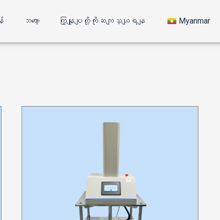
န်
ဘလော့
ကြှနျုပျတို့ကိုဆကျသှယျရနျ
Myanmar