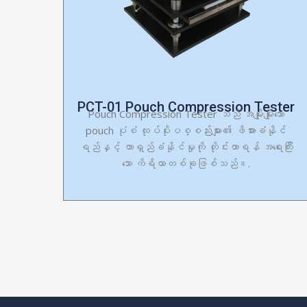
PCT-01 Pouch Compression Tester
Pouch Compression Tester သည် အမျိုးမျိုးသော
pouch ပုံစံ ထုပ်ပိုးပစ္စည်းများ၏ ဖိအားခံနိုင်
ရည်နှင့် တာရှည်ခံနိုင်မှုကို တိုင်းတာရန် အရေးကြီး
သော ကိရိယာတစ်ခုဖြစ်သည်။.