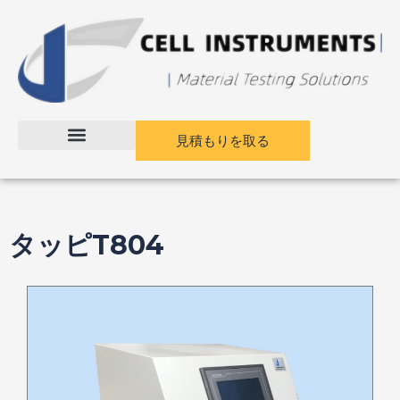
コ
ン
テ
ン
ツ
に
ス
見積もりを取る
キ
ッ
プ
タッピT804