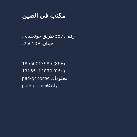
مكتب في الصين
رقم 5577 طريق جونجيباي،
جينان، 250109،
(+86) 18560013985
(+86) 13165113870
معلومات@packqc.com
يانغ@packqc.com