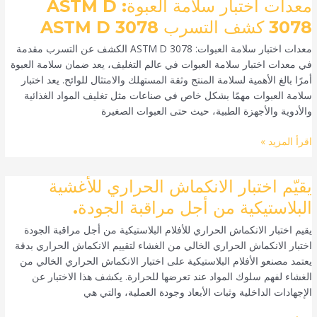
معدات
معدات اختبار سلامة العبوة: ASTM D
اختبار
3078 كشف التسرب ASTM D 3078
سلامة
معدات اختبار سلامة العبوات: ASTM D 3078 الكشف عن التسرب مقدمة
العبوة:
في معدات اختبار سلامة العبوات في عالم التغليف، يعد ضمان سلامة العبوة
ASTM
أمرًا بالغ الأهمية لسلامة المنتج وثقة المستهلك والامتثال للوائح. يعد اختبار
D
سلامة العبوات مهمًا بشكل خاص في صناعات مثل تغليف المواد الغذائية
3078
والأدوية والأجهزة الطبية، حيث حتى العبوات الصغيرة
كشف
التسرب
اقرأ المزيد »
ASTM
D
3078
يقيّم
يقيّم اختبار الانكماش الحراري للأغشية
اختبار
البلاستيكية من أجل مراقبة الجودة.
الانكماش
يقيم اختبار الانكماش الحراري للأفلام البلاستيكية من أجل مراقبة الجودة
الحراري
اختبار الانكماش الحراري الخالي من الغشاء لتقييم الانكماش الحراري بدقة
للأغشية
يعتمد مصنعو الأفلام البلاستيكية على اختبار الانكماش الحراري الخالي من
البلاستيكية
الغشاء لفهم سلوك المواد عند تعرضها للحرارة. يكشف هذا الاختبار عن
من
الإجهادات الداخلية وثبات الأبعاد وجودة العملية، والتي هي
أجل
مراقبة