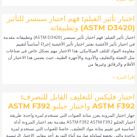
اختبار
اختبار تأثير الفيلم: فهم اختبار سبنسر للتأثير
تأثير
(ASTM D3420) وتطبيقاته
الفيلم:
اختبار تأثير الفيلم: فهم اختبار تأثير سبنسر (ASTM D3420) وتطبيقاته مقدمة
فهم
في اختبار تأثير الأغشية يعتبر اختبار تأثير الأغشية إجراءً أساسياً لتقييم
اختبار
مقاومة المواد للتلف الميكانيكي. هذا الاختبار مهم بشكل خاص في صناعات
سبنسر
مثل التعبئة والتغليف والأدوية والأجهزة الطبية، حيث يضمن هذا الاختبار أن
للتأثير
الأفلام والرقائق وغيرها من
(ASTM
D3420)
اقرأ المزيد »
وتطبيقاته
اختبار
اختبار فليكس للتغليف القابل للتصرف:
فليكس
ASTM F392 واختبار جيلبو ASTM F392
للتغليف
جهاز اختبار المرونة يعزز متانة العبوات التي تستخدم لمرة واحدة: طريقة
القابل
اختبار الجلبو ASTM F392 ASTM F392 مقدمة يعد اختبار المرونة أداة
للتصرف:
أساسية في تقييم متانة مواد التغليف، خاصةً للعبوات التي تستخدم لمرة
ASTM
واحدة والتي تخضع لمناولة صارمة أثناء التوزيع. أحد معايير الاختبار الرئيسية
F392