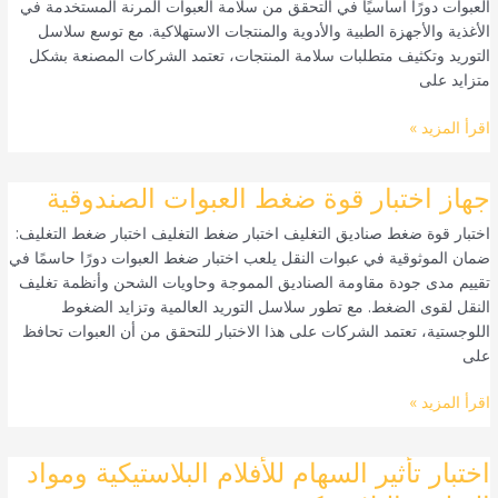
العبوات دورًا أساسيًا في التحقق من سلامة العبوات المرنة المستخدمة في
انبعاثات
الأغذية والأجهزة الطبية والأدوية والمنتجات الاستهلاكية. مع توسع سلاسل
الفقاعات
التوريد وتكثيف متطلبات سلامة المنتجات، تعتمد الشركات المصنعة بشكل
ASTM
متزايد على
D3078
اقرأ المزيد »
جهاز
جهاز اختبار قوة ضغط العبوات الصندوقية
اختبار
اختبار قوة ضغط صناديق التغليف اختبار ضغط التغليف اختبار ضغط التغليف:
قوة
ضمان الموثوقية في عبوات النقل يلعب اختبار ضغط العبوات دورًا حاسمًا في
ضغط
تقييم مدى جودة مقاومة الصناديق المموجة وحاويات الشحن وأنظمة تغليف
العبوات
النقل لقوى الضغط. مع تطور سلاسل التوريد العالمية وتزايد الضغوط
الصندوقية
اللوجستية، تعتمد الشركات على هذا الاختبار للتحقق من أن العبوات تحافظ
على
اقرأ المزيد »
اختبار
اختبار تأثير السهام للأفلام البلاستيكية ومواد
تأثير