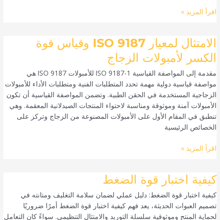
اقرأ المزيد »
الامتثال
الامتثال لمعيار ISO 9187 وقياس قوة
لمعيار
الكسر لأمبولات الزجاج
ISO
مقدمة إلى المواصفة القياسية ISO 9187-1 للأمبولات ISO 9187 هي
9187
مواصفة قياسية دولية مهمة تحدد المتطلبات الفنية ومتطلبات الأداء للأمبولات
وقياس
الزجاجية المستخدمة في الحقن الطبية. وتضمن المواصفة القياسية أن تكون
قوة
الأمبولات آمنة وموثوقة ومناسبة لاحتواء المنتجات الصيدلانية المعقمة. وهي
الكسر
تنطبق في المقام الأول على الأمبولات المصنوعة من الزجاج وتركز على
لأمبولات
الخصائص الرئيسية
الزجاج
اقرأ المزيد »
كيفية
كيفية اختبار قوة الضغط
اختبار
كيفية اختبار قوة الضغط: دليل عملي لضمان سلامة التغليف ومتانته في
قوة
تصميم العبوات الحديثة، يعد فهم كيفية اختبار قوة الضغط أمرًا ضروريًا
الضغط
لحماية المنتج وموثوقية سلسلة التوريد والامتثال التنظيمي. سواءً كان التعامل