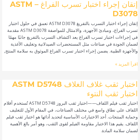
إتقان
إتقان إجراء اختبار تسرب الفراغ – ASTM
إجراء
D3078
اختبار
إتقان إجراء اختبار التسرب بالتفريغ ASTM D3078 تعمق في حلول اختبار
تسرب
تسرب الفراغ، ومبادئ الأجهزة، والامتثال للمواصفة ASTM D3078 مقدمة
الفراغ
في إجراءات اختبار تسرب الفراغ يعد اكتشاف التسرب بالتفريغ جانبًا مهمًا
–
لضمان الجودة في صناعات مثل المستحضرات الصيدلانية وتغليف الأغذية
ASTM
والأجهزة الطبية. يضمن إجراء اختبار تسرب الفراغ الموثوق به سلامة المنتج,
D3078
اقرأ المزيد »
اختبار
اختبار ثقب غلاف الغلاف ASTM D5748
ثقب
اختبار ثقب النتوء
غلاف
اختبار ثقب فيلم اللفاف——اختبار ثقب البروز ASTM D5748 تُستخدم أفلام
الغلاف
اللفاف على نطاق واسع في مختلف الصناعات، في المقام الأول للتغليف
ASTM
وحماية المنتجات. أحد الاختبارات الأساسية لتحديد أدائها هو اختبار ثقب فيلم
D5748
اللفاف. يقيم هذا الاختبار مقاومة الفيلم لقوى الثقب، وهو أمر بالغ الأهمية
اختبار
لضمان سلامة المادة.
ثقب
النتوء