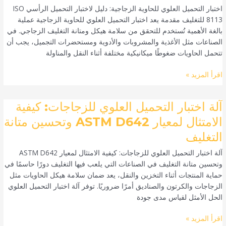
الزجاجية:
اختبار التحميل العلوي للحاوية الزجاجية: دليل لاختبار التحميل الرأسي ISO
دليل
8113 للتغليف مقدمة يعد اختبار التحميل العلوي للحاوية الزجاجية عملية
لاختبار
بالغة الأهمية تُستخدم للتحقق من سلامة هيكل ومتانة التغليف الزجاجي. في
التحميل
الصناعات مثل الأغذية والمشروبات والأدوية ومستحضرات التجميل، يجب أن
الرأسي
تتحمل الحاويات ضغوطًا ميكانيكية مختلفة أثناء النقل والمناولة
وفقًا
لمعيار
اقرأ المزيد »
ISO
8113
آلة
آلة اختبار التحميل العلوي للزجاجات: كيفية
للتغليف
اختبار
الامتثال لمعيار ASTM D642 وتحسين متانة
التحميل
التغليف
العلوي
للزجاجات:
آلة اختبار التحميل العلوي للزجاجات: كيفية الامتثال لمعيار ASTM D642
كيفية
وتحسين متانة التغليف في الصناعات التي يلعب فيها التغليف دورًا حاسمًا في
الامتثال
حماية المنتجات أثناء التخزين والنقل، يعد ضمان سلامة هيكل الحاويات مثل
لمعيار
الزجاجات والكرتون والصناديق أمرًا ضروريًا. توفر آلة اختبار التحميل العلوي
ASTM
الحل الأمثل لقياس مدى جودة
D642
وتحسين
اقرأ المزيد »