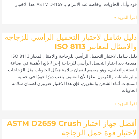
قوة وأداء الحاويات، وخاصة عند الالتزام بـ ASTM D4169. هذا الاختبار
لقوة
ضغط
اقرأ المزيد »
الحاوية
دليل
دليل شامل لاختبار التحميل الرأسي للزجاجة
شامل
والامتثال لمعايير ISO 8113
لاختبار
دليل شامل لاختبار التحميل الرأسي للزجاجة والامتثال لمعيار ISO 8113
التحميل
مقدمة يعد اختبار التحميل الرأسي للزجاجة إجراءً بالغ الأهمية في صناعة
الرأسي
التعبئة والتغليف، وهو مصمم لضمان سلامة هيكل الحاويات مثل الزجاجات
للزجاجة
والبرطمانات والكرتون. نظرًا لأن التغليف يلعب دورًا حيويًا في حماية
والامتثال
المنتجات أثناء الشحن والتخزين، فإن هذا الاختبار ضروري لضمان سلامة
لمعايير
الحاويات.
ISO
8113
اقرأ المزيد »
أفضل
أفضل جهاز اختبار ASTM D2659 Crush
جهاز
لاختبار قوة حمل الزجاجة
اختبار