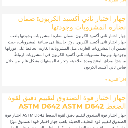
المشروبات
جهاز
جهاز اختبار ثاني أكسيد الكربون: ضمان
اختبار
نضارة المشروبات وجودتها
ثاني
جهاز اختبار ثاني أكسيد الكربون: ضمان نضارة المشروبات وجودتها يلعب
أكسيد
جهاز اختبار ثاني أكسيد الكربون دورًا حاسمًا في صناعة المشروبات، حيث
الكربون:
يضمن أن المشروبات الغازية، مثل المشروبات الغازية، تحافظ على فورانها
ضمان
وجودتها. وترتبط مستويات ثاني أكسيد الكربون في المشروبات ارتباطًا
نضارة
مباشرًا بمذاق المنتج ومدة صلاحيته وتجربة المستهلك بشكل عام. من خلال
المشروبات
قياس ثاني أكسيد الكربون
وجودتها
اقرأ المزيد »
جهاز
جهاز اختبار قوة الصندوق لتقييم دقيق لقوة
اختبار
الضغط ASTM D642 ASTM D642
قوة
جهاز اختبار قوة الصندوق لتقييم دقيق لقوة الضغط ASTM D642 اختبار قوة
الصندوق
الصندوق لتقييم قوة التغليف الحديثة يلعب جهاز اختبار قوة الصندوق دورًا
لتقييم
حاسمًا في مراقبة جودة التغليف، خاصةً للصناعات التي تعتمد على النقل
دقيق