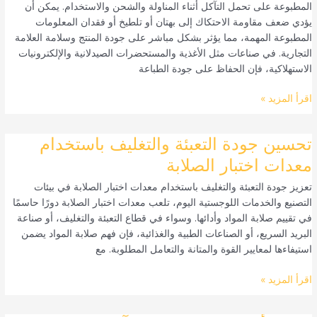
المطبوعة على تحمل التآكل أثناء المناولة والشحن والاستخدام. يمكن أن
باستخدام
يؤدي ضعف مقاومة الاحتكاك إلى بهتان أو تلطيخ أو فقدان المعلومات
جهاز
المطبوعة المهمة، مما يؤثر بشكل مباشر على جودة المنتج وسلامة العلامة
اختبار
التجارية. في صناعات مثل الأغذية والمستحضرات الصيدلانية والإلكترونيات
فرك
الاستهلاكية، فإن الحفاظ على جودة الطباعة
الحبر
من
اقرأ المزيد »
ساذرلاند
تحسين
تحسين جودة التعبئة والتغليف باستخدام
جودة
معدات اختبار الصلابة
التعبئة
تعزيز جودة التعبئة والتغليف باستخدام معدات اختبار الصلابة في بيئات
والتغليف
التصنيع والخدمات اللوجستية اليوم، تلعب معدات اختبار الصلابة دورًا حاسمًا
باستخدام
في تقييم صلابة المواد وأدائها. وسواء في قطاع التعبئة والتغليف، أو صناعة
معدات
البريد السريع، أو الصناعات الطبية والغذائية، فإن فهم صلابة المواد يضمن
اختبار
استيفاءها لمعايير القوة والمتانة والتعامل المطلوبة. مع
الصلابة
اقرأ المزيد »