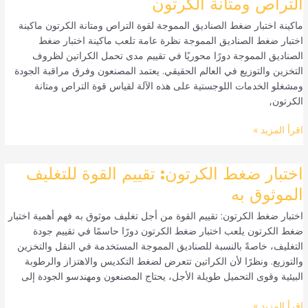
التراص ومتانة الكرتون
ضغط
ماكينة اختبار ضغط الصناديق المموجة لقوة التراص ومتانة الكرتون ماكينة
الصناديق
اختبار ضغط الصناديق المموجة نظرة عامة تلعب ماكينة اختبار ضغط
المموجة
الصناديق المموجة دورًا محوريًا في تقييم مدى تحمل الكراتين لظروف
لقوة
التخزين والتوزيع في العالم الحقيقي. يعتمد المصنعون وفرق مراقبة الجودة
التراص
ومشغلو الخدمات اللوجستية على هذه الآلة لقياس قوة التراص ومتانة
ومتانة
الكرتون,
الكرتون
اقرأ المزيد »
اختبار
اختبار ضغط الكرتون: تقييم القوة للتغليف
ضغط
الموثوق به
الكرتون:
اختبار ضغط الكرتون: تقييم القوة من أجل تغليف موثوق به فهم أهمية اختبار
تقييم
ضغط الكرتون يلعب اختبار ضغط الكرتون دورًا حاسمًا في تقييم جودة
القوة
التغليف، خاصةً بالنسبة للصناديق المموجة المستخدمة في النقل والتخزين
للتغليف
والتوزيع. ونظرًا لأن الكراتين تتعرض لضغط التكديس والاهتزاز والرطوبة
الموثوق
البيئية وقوى التحميل طويلة الأجل، يحتاج المصنعون ومهندسو الجودة إلى
به
اقرأ المزيد »