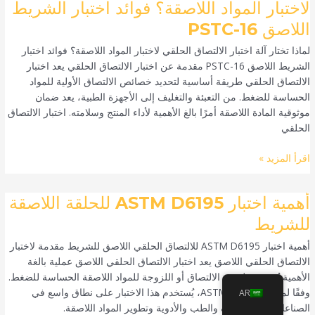
لاختبار المواد اللاصقة؟ فوائد اختبار الشريط
جهاز
اللاصق PSTC-16
اختبار
الالتصاق
لماذا تختار آلة اختبار الالتصاق الحلقي لاختبار المواد اللاصقة؟ فوائد اختبار
الحلقي
الشريط اللاصق PSTC-16 مقدمة عن اختبار الالتصاق الحلقي يعد اختبار
لاختبار
الالتصاق الحلقي طريقة أساسية لتحديد خصائص الالتصاق الأولية للمواد
المواد
الحساسة للضغط. من التعبئة والتغليف إلى الأجهزة الطبية، يعد ضمان
اللاصقة؟
موثوقية المادة اللاصقة أمرًا بالغ الأهمية لأداء المنتج وسلامته. اختبار الالتصاق
فوائد
الحلقي
اختبار
الشريط
اقرأ المزيد »
اللاصق
PSTC-
أهمية
أهمية اختبار ASTM D6195 للحلقة اللاصقة
16
اختبار
للشريط
ASTM
أهمية اختبار ASTM D6195 للالتصاق الحلقي اللاصق للشريط مقدمة لاختبار
D6195
الالتصاق الحلقي اللاصق يعد اختبار الالتصاق الحلقي اللاصق عملية بالغة
للحلقة
الأهمية تُستخدم لتقييم الالتصاق أو اللزوجة للمواد اللاصقة الحساسة للضغط.
اللاصقة
وفقًا لمعايير ASTM D6195، يُستخدم هذا الاختبار على نطاق واسع في
للشريط
AR
الصناعات مثل التغليف والطب والأدوية وتطوير المواد اللاصقة.