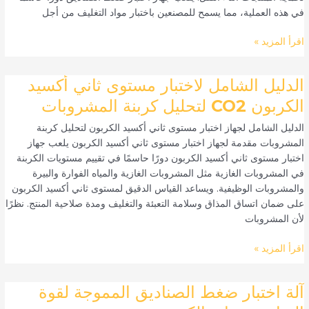
باستخدام
في هذه العملية، مما يسمح للمصنعين باختبار مواد التغليف من أجل
ASTM
D642
اقرأ المزيد »
وقوة
التراص
الدليل
الدليل الشامل لاختبار مستوى ثاني أكسيد
الشامل
الكربون CO2 لتحليل كربنة المشروبات
لاختبار
الدليل الشامل لجهاز اختبار مستوى ثاني أكسيد الكربون لتحليل كربنة
مستوى
المشروبات مقدمة لجهاز اختبار مستوى ثاني أكسيد الكربون يلعب جهاز
ثاني
اختبار مستوى ثاني أكسيد الكربون دورًا حاسمًا في تقييم مستويات الكربنة
أكسيد
في المشروبات الغازية مثل المشروبات الغازية والمياه الفوارة والبيرة
الكربون
والمشروبات الوظيفية. ويساعد القياس الدقيق لمستوى ثاني أكسيد الكربون
CO2
على ضمان اتساق المذاق وسلامة التعبئة والتغليف ومدة صلاحية المنتج. نظرًا
لتحليل
لأن المشروبات
كربنة
المشروبات
اقرأ المزيد »
آلة
آلة اختبار ضغط الصناديق المموجة لقوة
اختبار