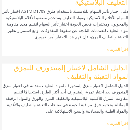
التغليف البلاستيكية
السهام
دليل اختبار تأثير السهام للبلاستيك باستخدام طرق ASTM D1709 اختبار تأثير
للأفلام
السهام للأفلام البلاستيكية ومواد التغليف يستخدم مصنعو الأفلام البلاستيكية
البلاستيكية
والمحولون ومختبرات فحص الجودة اختبار تأثير السهام لتقييم مدى مقاومة
ومواد
مواد التغليف للصدمات الناتجة عن سقوط المقذوفات. ومع استمرار تطور
التغليف
التعبئة والتغليف المرن، فإن فهم هذا الاختبار أمر ضروري
البلاستيكية
اقرأ المزيد »
الدليل
الدليل الشامل لاختبار إلميندورف للتمزق
الشامل
لمواد التعبئة والتغليف
لاختبار
الدليل الشامل لاختبار تمزق إلمندورف لمواد التغليف مقدمة في اختبار تمزق
إلميندورف
إلمندورف يعد اختبار تمزق إلمندورف أحد أكثر الطرق استخدامًا لتقييم
للتمزق
مقاومة التمزق للأغشية البلاستيكية والتغليف المرن والورق والمواد الرقيقة
لمواد
المماثلة. وتعتمد فرق مراقبة الجودة في صناعات التعبئة والتغليف والأغذية
التعبئة
والمواد الطبية والصيدلانية والسلع الاستهلاكية على
والتغليف
اقرأ المزيد »