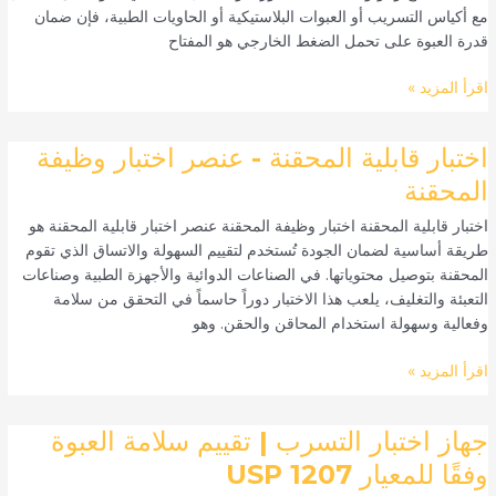
مع أكياس التسريب أو العبوات البلاستيكية أو الحاويات الطبية، فإن ضمان
قدرة العبوة على تحمل الضغط الخارجي هو المفتاح
اقرأ المزيد »
اختبار
اختبار قابلية المحقنة - عنصر اختبار وظيفة
قابلية
المحقنة
المحقنة
اختبار قابلية المحقنة اختبار وظيفة المحقنة عنصر اختبار قابلية المحقنة هو
-
طريقة أساسية لضمان الجودة تُستخدم لتقييم السهولة والاتساق الذي تقوم
عنصر
المحقنة بتوصيل محتوياتها. في الصناعات الدوائية والأجهزة الطبية وصناعات
اختبار
التعبئة والتغليف، يلعب هذا الاختبار دوراً حاسماً في التحقق من سلامة
وظيفة
وفعالية وسهولة استخدام المحاقن والحقن. وهو
المحقنة
اقرأ المزيد »
جهاز
جهاز اختبار التسرب | تقييم سلامة العبوة
اختبار
وفقًا للمعيار USP 1207
التسرب