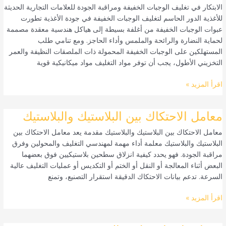
الابتكار في تغليف الوجبات الخفيفة ومراقبة الجودة للعلامات التجارية الحديثة
الوجبات
للأغذية الدور الحاسم لتغليف الوجبات الخفيفة في جودة الأغذية تطورت
الخفيفة
عبوات الوجبات الخفيفة من أغلفة بسيطة إلى هياكل هندسية معقدة مصممة
ومراقبة
لحماية النضارة والرائحة والملمس وأداء الحاجز. ومع تنامي طلب
الجودة
المستهلكين على الوجبات الخفيفة المحمولة ذات الملصقات النظيفة والعمر
للعلامات
التخزيني الأطول، يجب أن توفر مواد التغليف مواد ميكانيكية قوية
التجارية
الغذائية
اقرأ المزيد »
الحديثة
معامل
معامل الاحتكاك بين البلاستيك والبلاستيك
الاحتكاك
معامل الاحتكاك بين البلاستيك والبلاستيك مقدمة يعد معامل الاحتكاك بين
بين
البلاستيك والبلاستيك معلمة أداء مهمة لمهندسي التغليف والمحولين وفرق
البلاستيك
مراقبة الجودة. فهو يحدد كيفية انزلاق سطحين بلاستيكيين فوق بعضهما
والبلاستيك
البعض أثناء المعالجة أو النقل أو الختم أو التكديس أو عمليات التغليف عالية
السرعة. تدعم بيانات الاحتكاك الدقيقة استقرار التصنيع، وتمنع
اقرأ المزيد »