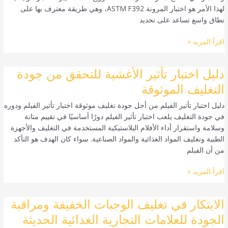
لهذا الأمر هو اختبار المرونة ASTM F392، وهي طريقة معترف بها على
واختبار
نطاق واسع تساعد على تحديد
جيلبو
ASTM
اقرأ المزيد »
F392
دليل
دليل اختبار تأثير الأغشية للتحقق من جودة
اختبار
التغليف الموثوقة
تأثير
دليل اختبار تأثير الفيلم من أجل جودة تغليف موثوقة اختبار تأثير الفيلم ودوره
الأغشية
في جودة التغليف يلعب اختبار تأثير الفيلم دورًا أساسيًا في تقييم متانة
للتحقق
وسلامة واستقرار أداء الأفلام البلاستيكية المستخدمة في التغليف والأجهزة
من
الطبية وتغليف المواد الغذائية والمواد الصناعية. سواء كان الهدف هو التأكد
جودة
من أن الفيلم
التغليف
الموثوقة
اقرأ المزيد »
الابتكار
الابتكار في تغليف الوجبات الخفيفة ومراقبة
في
الجودة للعلامات التجارية الغذائية الحديثة
تغليف