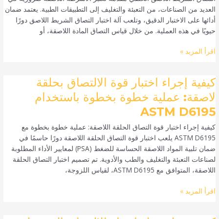
ضمان
العديد من الصناعات، من التعبئة والتغليف إلى التطبيقات الطبية. يعتمد ضمان
الجودة
أدائها على الاختبار الدقيق، وتلعب آلة اختبار التصاق الشريط اللاصق دورًا
باستخدام
حيويًا في هذه العملية. من خلال قياس التصاق المادة اللاصقة، أو
اختبار
التصاق
اقرأ المزيد »
الشريط
اللاصق
كيفية
كيفية إجراء اختبار قوة الالتصاق بحلقة
الحلقي
إجراء
لاصقة: عملية خطوة بخطوة باستخدام
اختبار
ASTM D6195
قوة
الالتصاق
كيفية إجراء اختبار قوة التصاق الحلقة اللاصقة: عملية خطوة بخطوة مع
بحلقة
ASTM D6195 يلعب اختبار قوة التصاق الحلقة اللاصقة دورًا حاسمًا في
لاصقة:
ضمان تلبية المواد اللاصقة الحساسة للضغط (PSA) لمعايير الأداء المطلوبة
عملية
لصناعات التعبئة والتغليف والطب والأدوية. تم تصميم اختبار التصاق الحلقة
خطوة
اللاصقة، المتوافق مع ASTM D6195، لقياس اللزوجة،
بخطوة
باستخدام
اقرأ المزيد »
ASTM
D6195