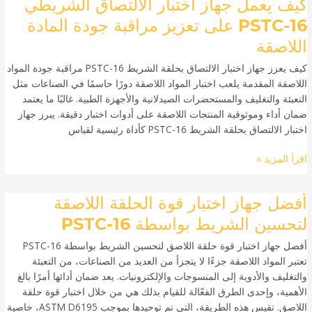
كيف
كيف يعمل جهاز اختبار الالتصاق الشريطي
يعمل
PSTC-16 على تعزيز مراقبة جودة المادة
جهاز
اللاصقة
اختبار
الالتصاق
كيف يعزز جهاز اختبار الالتصاق بحلقة الشريط PSTC-16 مراقبة جودة المواد
الشريطي
اللاصقة المقدمة يلعب اختبار المواد اللاصقة دورًا حاسمًا في الصناعات مثل
PSTC-
التعبئة والتغليف والمستحضرات الصيدلانية والأجهزة الطبية. غالبًا ما يعتمد
16
ضمان أداء وموثوقية المنتجات اللاصقة على أدوات اختبار دقيقة. يبرز جهاز
على
اختبار الالتصاق بحلقة الشريط PSTC-16 كأداة رئيسية لقياس
تعزيز
مراقبة
اقرأ المزيد »
جودة
المادة
أفضل
أفضل جهاز اختبار قوة الحلقة اللاصقة
اللاصقة
جهاز
لتحسين الشريط بواسطة PSTC-16
اختبار
أفضل جهاز اختبار قوة حلقة اللاصق لتحسين الشريط بواسطة PSTC-16
قوة
تعتبر المواد اللاصقة جزءًا لا يتجزأ من العديد من الصناعات، من التعبئة
الحلقة
والتغليف والأدوية إلى المنسوجات والإلكترونيات. يعد ضمان أدائها أمرًا بالغ
اللاصقة
الأهمية، وإحدى الطرق الفعّالة للقيام بذلك هي من خلال اختبار قوة حلقة
لتحسين
اللاصق. تقيس هذه الطريقة، التي تم توحيدها بموجب ASTM D6195، خاصية
الشريط