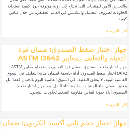
والتخزين الآمن للمنتجات التي تحتاج إلى رؤية موثوقة حول كيفية استجابة
لقوة
الحاويات لظروف التحميل والتكديس في العالم الحقيقي. من خلال قياس
الضغط
كيفية
ASTM
D642
اقرأ المزيد »
ASTM
D642
جهاز
جهاز اختبار ضغط الصندوق: ضمان قوة
اختبار
التعبئة والتغليف بمعايير ASTM D642
ضغط
جهاز اختبار ضغط الصندوق: ضمان قوة التغليف باستخدام معايير ASTM
الصندوق:
D642 اختبار ضغط الصندوق: أداة حاسمة لضمان متانة التغليف في السوق
ضمان
العالمية اليوم، لا يتعلق التغليف في السوق العالمية اليوم بالجمال فقط؛ بل
قوة
يتعلق بضمان بقاء المنتجات سليمة أثناء النقل. يُعد جهاز اختبار ضغط
التعبئة
الصندوق أداة حيوية لقياس مقاومة الضغط لحاويات الشحن,
والتغليف
بمعايير
اقرأ المزيد »
ASTM
D642
جهاز
جهاز اختبار حجم ثاني أكسيد الكربون: ضمان
اختبار