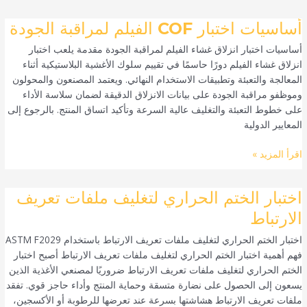
أساسيات
أساسيات اختبار COF الفيلم لمراقبة الجودة
اختبار
أساسيات اختبار انزلاق غشاء الفيلم لمراقبة الجودة مقدمة يلعب اختبار
COF
انزلاق غشاء الفيلم دورًا حاسمًا في تقييم سلوك الأغشية البلاستيكية أثناء
الفيلم
المعالجة والتعبئة وتطبيقات الاستخدام النهائي. ويعتمد المصنعون والمحولون
لمراقبة
وموظفو مراقبة الجودة على بيانات الانزلاق الدقيقة لضمان سلاسة الأداء
الجودة
على خطوط التعبئة والتغليف عالية السرعة وتأكيد اتساق المنتج. بالرجوع إلى
المعايير الدولية
اقرأ المزيد »
اختبار
اختبار الختم الحراري لتغليف ملفات تعريف
الختم
الارتباط
الحراري
اختبار الختم الحراري لتغليف ملفات تعريف الارتباط باستخدام ASTM F2029
لتغليف
فهم أهمية اختبار الختم الحراري لتغليف ملفات تعريف الارتباط أصبح اختبار
ملفات
الختم الحراري لتغليف ملفات تعريف الارتباط ضروريًا لمصنعي الأغذية الذين
تعريف
يسعون إلى الحصول على نضارة متسقة وحماية المنتج وأداء حاجز قوي. تفقد
الارتباط
ملفات تعريف الارتباط هشاشتها بسرعة عند تعرضها للرطوبة أو الأكسجين،