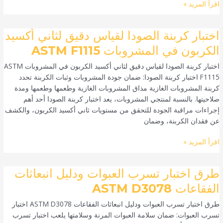
اقرأ المزيد »
الجودة.
اختبار
اختبار كربنة الصودا لقياس دقيق لثاني أكسيد
كربنة
الكربون في المشروبات ASTM F1115
الصودا
اختبار كربنة الصودا لقياس دقيق لثاني أكسيد الكربون في المشروبات ASTM
لقياس
F1115 اختبار كربنة الصودا: ضمان جودة المشروبات وثبات الكربنة تحدد
دقيق
كربنة المشروبات الغازية مذاق المشروبات الغازية وطعمها وطعمها ومدة
لثاني
صلاحيتها. بالنسبة لمنتجي المشروبات، يعد اختبار كربنة الصودا أحد أهم
أكسيد
إجراءات مراقبة الجودة للتحقق من مستويات ثاني أكسيد الكربون، والكشف
الكربون
عن فقدان الكربنة، وضمان
في
المشروبات
اقرأ المزيد »
ASTM
F1115
طرق
طرق اختبار تسرب العبوات ودليل انبعاثات
اختبار
الفقاعات ASTM D3078
تسرب
طرق اختبار تسرب العبوات ودليل انبعاثات الفقاعات ASTM D3078 اختبار
العبوات
تسرب العبوات: ضمان سلامة العبوات المرنة وسلامتها يلعب اختبار تسرب
ودليل