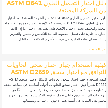
دليل
دليل اختبار التحميل العلوي ASTM D642
اختبار
من الشركة المصنعة
التحميل
دليل اختبار التحميل العلوي ASTM D642 من الشركة المصنعة يعد اختبار
العلوي
التحميل العلوي ASTM D642 طريقة بالغة الأهمية لتحديد قوة ومتانة حاويات
ASTM
التعبئة والتغليف تحت الأحمال الانضغاطية. يقيم هذا الاختبار ما إذا كانت
D642
الحاويات قادرة على تحمل الضغوط المادية للتكديس والشحن والتخزين.
من
يساعد ضمان متانة الحاوية في تجنب الأضرار المكلفة أثناء النقل
الشركة
المصنعة
اقرأ المزيد »
كيفية
كيفية استخدام جهاز اختبار سحق الحاويات
استخدام
للتوافق مع اختبار سحق ASTM D2659
جهاز
كيفية استخدام جهاز اختبار سحق الحاويات للامتثال لاختبار سحق ASTM
اختبار
D2659 تعتبر أجهزة اختبار سحق الحاويات أدوات أساسية في صناعة التعبئة
سحق
والتغليف، حيث تلعب دورًا حاسمًا في ضمان قدرة الحاويات - بدءًا من
الحاويات
الزجاجات إلى الصناديق - على تحمل ضغوط التكديس والشحن والتخزين.
للتوافق
تتعمق هذه المقالة في أهمية هذه الأجهزة الاختبارية وتطبيقاتها
مع
اختبار