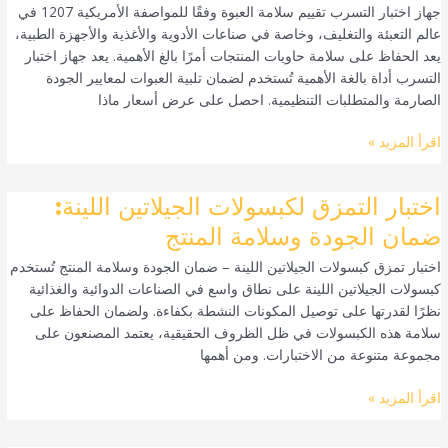
جهاز اختبار التسرب تقييم سلامة العبوة وفقًا للمواصفة الأمريكية 1207 في
|
عالم التعبئة والتغليف، وخاصة في صناعات الأدوية والأغذية والأجهزة الطبية،
تقييم
يعد الحفاظ على سلامة حاويات المنتجات أمرًا بالغ الأهمية. يعد جهاز اختبار
سلامة
التسرب أداة بالغة الأهمية تُستخدم لضمان تلبية العبوات لمعايير الجودة
العبوة
الصارمة والمتطلبات التنظيمية. احصل على عرض أسعار ماذا
وفقًا
للمعيار
اقرأ المزيد »
USP
1207
اختبار
اختبار التمزق لكبسولات الجيلاتين اللينة:
التمزق
ضمان الجودة وسلامة المنتج
لكبسولات
اختبار تمزق كبسولات الجيلاتين اللينة – ضمان الجودة وسلامة المنتج تُستخدم
الجيلاتين
كبسولات الجيلاتين اللينة على نطاق واسع في الصناعات الدوائية والغذائية
اللينة:
نظرًا لقدرتها على توصيل المكونات النشطة بكفاءة. ولضمان الحفاظ على
ضمان
سلامة هذه الكبسولات في ظل الظروف الحقيقية، يعتمد المصنعون على
الجودة
مجموعة متنوعة من الاختبارات. ومن أهمها
وسلامة
المنتج
اقرأ المزيد »