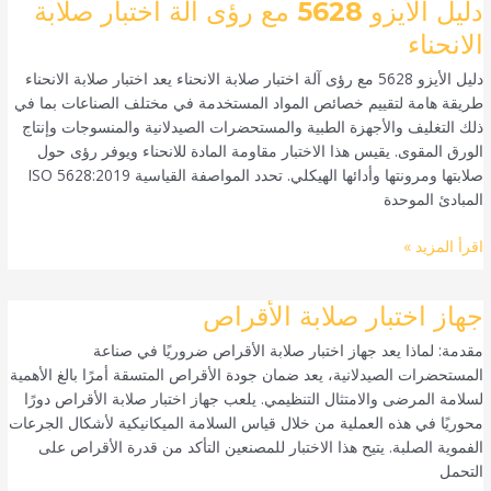
دليل
دليل الأيزو 5628 مع رؤى آلة اختبار صلابة
الأيزو
الانحناء
5628
دليل الأيزو 5628 مع رؤى آلة اختبار صلابة الانحناء يعد اختبار صلابة الانحناء
مع
طريقة هامة لتقييم خصائص المواد المستخدمة في مختلف الصناعات بما في
رؤى
ذلك التغليف والأجهزة الطبية والمستحضرات الصيدلانية والمنسوجات وإنتاج
آلة
الورق المقوى. يقيس هذا الاختبار مقاومة المادة للانحناء ويوفر رؤى حول
اختبار
صلابتها ومرونتها وأدائها الهيكلي. تحدد المواصفة القياسية ISO 5628:2019
صلابة
المبادئ الموحدة
الانحناء
اقرأ المزيد »
جهاز
جهاز اختبار صلابة الأقراص
اختبار
مقدمة: لماذا يعد جهاز اختبار صلابة الأقراص ضروريًا في صناعة
صلابة
المستحضرات الصيدلانية، يعد ضمان جودة الأقراص المتسقة أمرًا بالغ الأهمية
الأقراص
لسلامة المرضى والامتثال التنظيمي. يلعب جهاز اختبار صلابة الأقراص دورًا
محوريًا في هذه العملية من خلال قياس السلامة الميكانيكية لأشكال الجرعات
الفموية الصلبة. يتيح هذا الاختبار للمصنعين التأكد من قدرة الأقراص على
التحمل