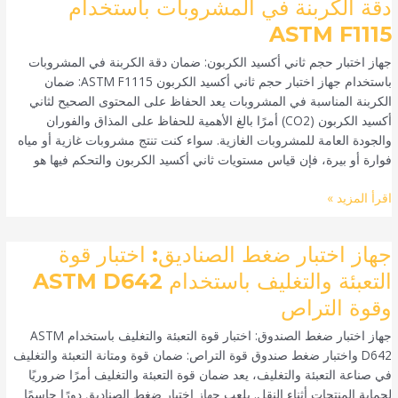
دقة الكربنة في المشروبات باستخدام
حجم
ASTM F1115
ثاني
أكسيد
جهاز اختبار حجم ثاني أكسيد الكربون: ضمان دقة الكربنة في المشروبات
الكربون:
باستخدام جهاز اختبار حجم ثاني أكسيد الكربون ASTM F1115: ضمان
ضمان
الكربنة المناسبة في المشروبات يعد الحفاظ على المحتوى الصحيح لثاني
دقة
أكسيد الكربون (CO2) أمرًا بالغ الأهمية للحفاظ على المذاق والفوران
الكربنة
والجودة العامة للمشروبات الغازية. سواء كنت تنتج مشروبات غازية أو مياه
في
فوارة أو بيرة، فإن قياس مستويات ثاني أكسيد الكربون والتحكم فيها هو
المشروبات
باستخدام
اقرأ المزيد »
ASTM
F1115
جهاز
جهاز اختبار ضغط الصناديق: اختبار قوة
اختبار
التعبئة والتغليف باستخدام ASTM D642
ضغط
وقوة التراص
الصناديق:
اختبار
جهاز اختبار ضغط الصندوق: اختبار قوة التعبئة والتغليف باستخدام ASTM
قوة
D642 واختبار ضغط صندوق قوة التراص: ضمان قوة ومتانة التعبئة والتغليف
التعبئة
في صناعة التعبئة والتغليف، يعد ضمان قوة التعبئة والتغليف أمرًا ضروريًا
والتغليف
لحماية المنتجات أثناء النقل. يلعب جهاز اختبار ضغط الصناديق دورًا حاسمًا