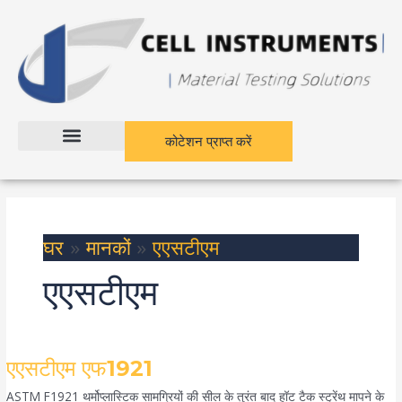
सामग्री
पर
जाएं
कोटेशन प्राप्त करें
घर
मानकों
एएसटीएम
एएसटीएम
एएसटीएम
एएसटीएम एफ1921
एफ1921
ASTM F1921 थर्मोप्लास्टिक सामग्रियों की सील के तुरंत बाद हॉट टैक स्ट्रेंथ मापने के