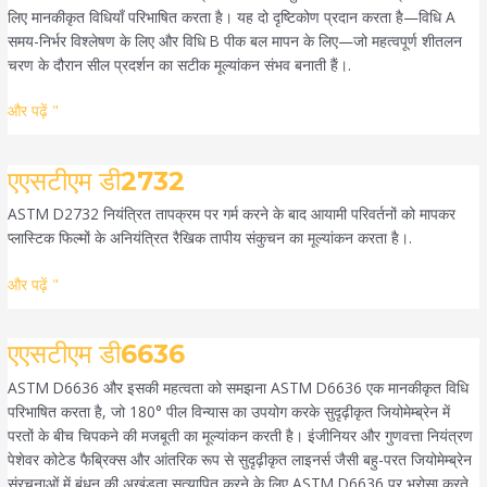
लिए मानकीकृत विधियाँ परिभाषित करता है। यह दो दृष्टिकोण प्रदान करता है—विधि A
समय-निर्भर विश्लेषण के लिए और विधि B पीक बल मापन के लिए—जो महत्वपूर्ण शीतलन
चरण के दौरान सील प्रदर्शन का सटीक मूल्यांकन संभव बनाती हैं।.
और पढ़ें "
एएसटीएम
एएसटीएम डी2732
डी2732
ASTM D2732 नियंत्रित तापक्रम पर गर्म करने के बाद आयामी परिवर्तनों को मापकर
प्लास्टिक फिल्मों के अनियंत्रित रैखिक तापीय संकुचन का मूल्यांकन करता है।.
और पढ़ें "
एएसटीएम
एएसटीएम डी6636
डी6636
ASTM D6636 और इसकी महत्वता को समझना ASTM D6636 एक मानकीकृत विधि
परिभाषित करता है, जो 180° पील विन्यास का उपयोग करके सुदृढ़ीकृत जियोमेम्ब्रेन में
परतों के बीच चिपकने की मजबूती का मूल्यांकन करती है। इंजीनियर और गुणवत्ता नियंत्रण
पेशेवर कोटेड फैब्रिक्स और आंतरिक रूप से सुदृढ़ीकृत लाइनर्स जैसी बहु-परत जियोमेम्ब्रेन
संरचनाओं में बंधन की अखंडता सत्यापित करने के लिए ASTM D6636 पर भरोसा करते