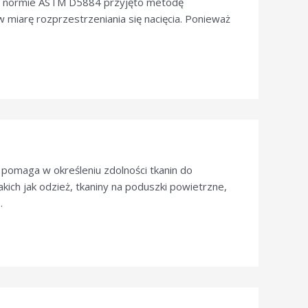
 W normie ASTM D5884 przyjęto metodę
 miarę rozprzestrzeniania się nacięcia. Ponieważ
 pomaga w określeniu zdolności tkanin do
ich jak odzież, tkaniny na poduszki powietrzne,
.