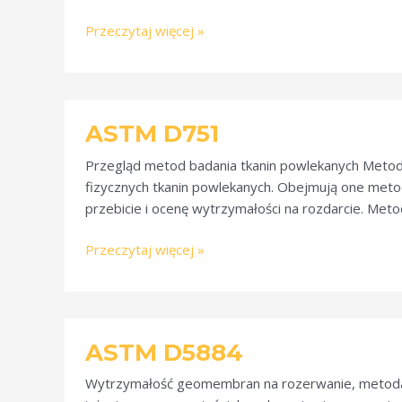
Przeczytaj więcej »
ASTM
ASTM D751
D751
Przegląd metod badania tkanin powlekanych Metod
fizycznych tkanin powlekanych. Obejmują one meto
przebicie i ocenę wytrzymałości na rozdarcie. Meto
Przeczytaj więcej »
ASTM
ASTM D5884
D5884
Wytrzymałość geomembran na rozerwanie, metoda 