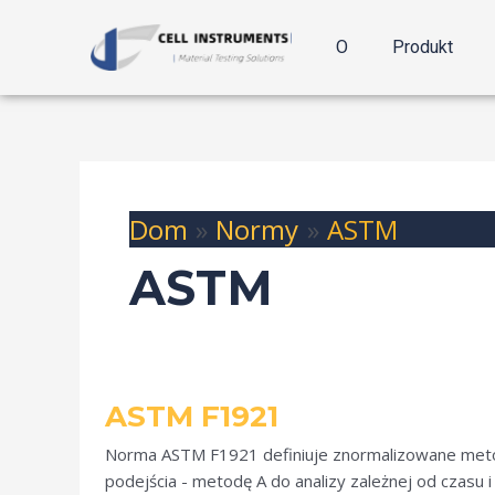
Przejdź
do
O
Produkt
treści
Dom
Normy
ASTM
ASTM
ASTM
ASTM F1921
F1921
Norma ASTM F1921 definiuje znormalizowane metod
podejścia - metodę A do analizy zależnej od czasu 