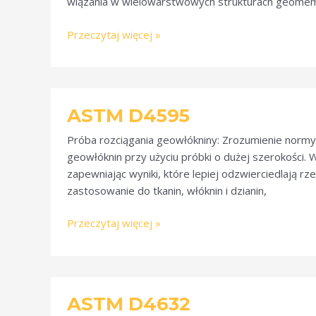
wiązania w wielowarstwowych strukturach geomemb
Przeczytaj więcej »
ASTM
ASTM D4595
D4595
Próba rozciągania geowłókniny: Zrozumienie norm
geowłóknin przy użyciu próbki o dużej szerokości. 
zapewniając wyniki, które lepiej odzwierciedlają r
zastosowanie do tkanin, włóknin i dzianin,
Przeczytaj więcej »
ASTM
ASTM D4632
D4632