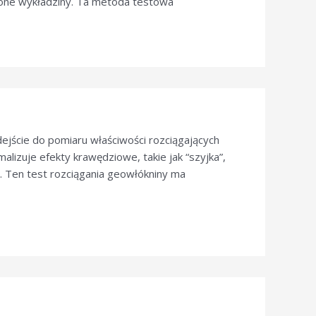
one wykładziny. Ta metoda testowa
ście do pomiaru właściwości rozciągających
lizuje efekty krawędziowe, takie jak “szyjka”,
j. Ten test rozciągania geowłókniny ma