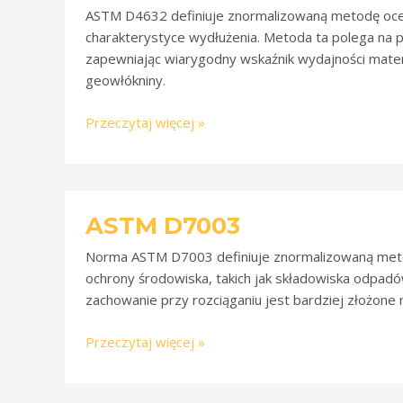
ASTM D4632 definiuje znormalizowaną metodę oceny
charakterystyce wydłużenia. Metoda ta polega na p
zapewniając wiarygodny wskaźnik wydajności mater
geowłókniny.
Przeczytaj więcej »
ASTM
ASTM D7003
D7003
Norma ASTM D7003 definiuje znormalizowaną met
ochrony środowiska, takich jak składowiska odpadów
zachowanie przy rozciąganiu jest bardziej złożone ni
Przeczytaj więcej »