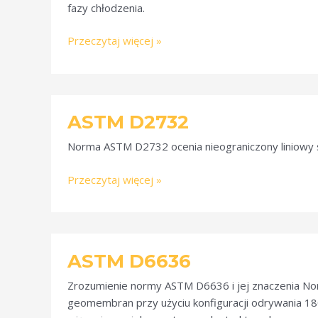
fazy chłodzenia.
Przeczytaj więcej »
ASTM
ASTM D2732
D2732
Norma ASTM D2732 ocenia nieograniczony liniowy 
Przeczytaj więcej »
ASTM
ASTM D6636
D6636
Zrozumienie normy ASTM D6636 i jej znaczenia N
geomembran przy użyciu konfiguracji odrywania 180°.