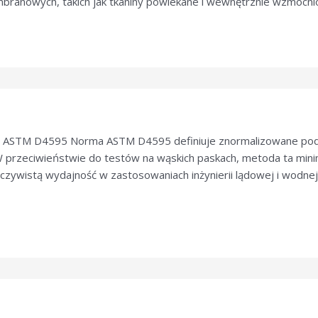
ranowych, takich jak tkaniny powlekane i wewnętrznie wzmocni
y ASTM D4595 Norma ASTM D4595 definiuje znormalizowane podej
W przeciwieństwie do testów na wąskich paskach, metoda ta minima
zeczywistą wydajność w zastosowaniach inżynierii lądowej i wodne