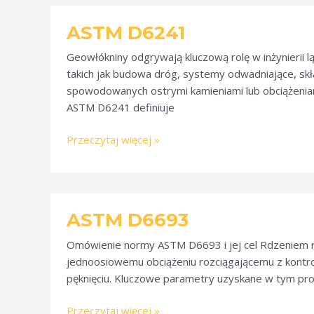
ASTM
ASTM D6241
D6241
Geowłókniny odgrywają kluczową rolę w inżynierii 
takich jak budowa dróg, systemy odwadniające, sk
spowodowanych ostrymi kamieniami lub obciążenia
ASTM D6241 definiuje
Przeczytaj więcej »
ASTM
ASTM D6693
D6693
Omówienie normy ASTM D6693 i jej cel Rdzeniem 
jednoosiowemu obciążeniu rozciągającemu z kontrol
pęknięciu. Kluczowe parametry uzyskane w tym pro
Przeczytaj więcej »