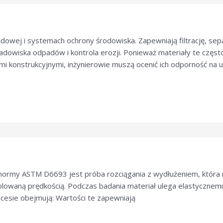
lądowej i systemach ochrony środowiska. Zapewniają filtrację, se
ładowiska odpadów i kontrola erozji. Ponieważ materiały te częs
mi konstrukcyjnymi, inżynierowie muszą ocenić ich odporność n
normy ASTM D6693 jest próba rozciągania z wydłużeniem, która
owaną prędkością. Podczas badania materiał ulega elastycznemu 
cesie obejmują: Wartości te zapewniają