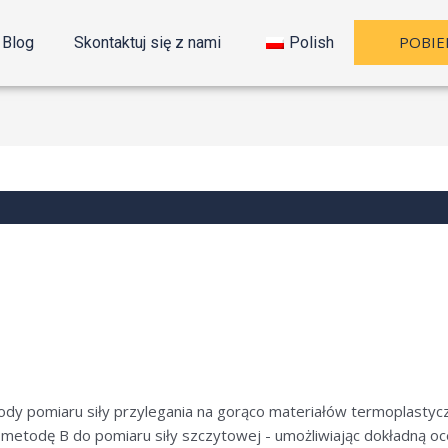
POBIE
Blog
Skontaktuj się z nami
Polish
y pomiaru siły przylegania na gorąco materiałów termoplastyc
i metodę B do pomiaru siły szczytowej - umożliwiając dokładną o