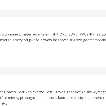
onane z materiałów takich jak HDPE, LDPE, PVC i fPP, są sze
żej mierze zależy od jakości szwów łączących arkusze geomembra
Graves Tear - co mierzy Test Graves Tear ocenia siłę wymaganą
które mierzą propagację, ta metoda koncentruje się na momencie 
iału.