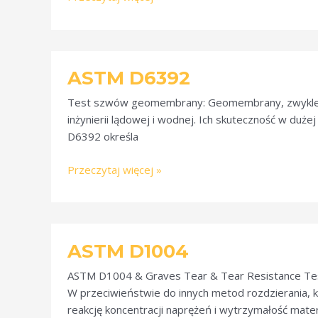
ASTM
ASTM D6392
D6392
Test szwów geomembrany: Geomembrany, zwykle wyk
inżynierii lądowej i wodnej. Ich skuteczność w du
D6392 określa
Przeczytaj więcej »
ASTM
ASTM D1004
D1004
ASTM D1004 & Graves Tear & Tear Resistance Test 
W przeciwieństwie do innych metod rozdzierania, 
reakcję koncentracji naprężeń i wytrzymałość mater