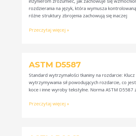
inżynierom zrozumieć, jak zachowuje się wzmocni
rozdzierania na język, która wymusza kontrolowaną 
różne struktury zbrojenia zachowują się inaczej
Przeczytaj więcej »
ASTM
ASTM D5587
D5587
Standard wytrzymałości tkaniny na rozdarcie: Klucz
wytrzymywania sił powodujących rozdarcie, co jest
koce i inne wyroby tekstylne. Norma ASTM D5587 
Przeczytaj więcej »
ASTM