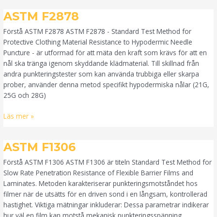
ASTM
ASTM F2878
F2878
Förstå ASTM F2878 ASTM F2878 - Standard Test Method for
Protective Clothing Material Resistance to Hypodermic Needle
Puncture - är utformad för att mäta den kraft som krävs för att en
nål ska tränga igenom skyddande klädmaterial. Till skillnad från
andra punkteringstester som kan använda trubbiga eller skarpa
prober, använder denna metod specifikt hypodermiska nålar (21G,
25G och 28G)
Läs mer »
ASTM
ASTM F1306
F1306
Förstå ASTM F1306 ASTM F1306 är titeln Standard Test Method for
Slow Rate Penetration Resistance of Flexible Barrier Films and
Laminates. Metoden karakteriserar punkteringsmotståndet hos
filmer när de utsätts för en driven sond i en långsam, kontrollerad
hastighet. Viktiga mätningar inkluderar: Dessa parametrar indikerar
hur väl en film kan motstå mekanisk punkteringsspänning