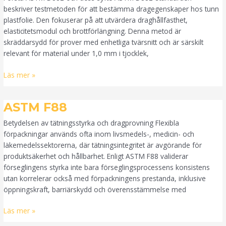
beskriver testmetoden för att bestämma dragegenskaper hos tunn
plastfolie. Den fokuserar på att utvärdera draghållfasthet,
elasticitetsmodul och brottförlängning. Denna metod är
skräddarsydd för prover med enhetliga tvärsnitt och är särskilt
relevant för material under 1,0 mm i tjocklek,
Läs mer »
ASTM
ASTM F88
F88
Betydelsen av tätningsstyrka och dragprovning Flexibla
förpackningar används ofta inom livsmedels-, medicin- och
läkemedelssektorerna, där tätningsintegritet är avgörande för
produktsäkerhet och hållbarhet. Enligt ASTM F88 validerar
förseglingens styrka inte bara förseglingsprocessens konsistens
utan korrelerar också med förpackningens prestanda, inklusive
öppningskraft, barriärskydd och överensstämmelse med
Läs mer »