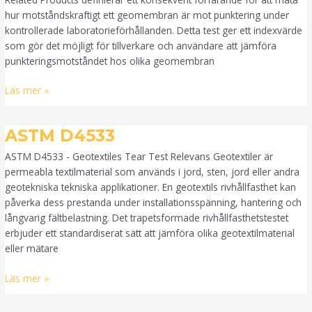
hur motståndskraftigt ett geomembran är mot punktering under
kontrollerade laboratorieförhållanden. Detta test ger ett indexvärde
som gör det möjligt för tillverkare och användare att jämföra
punkteringsmotståndet hos olika geomembran
Läs mer »
ASTM
ASTM D4533
D4533
ASTM D4533 - Geotextiles Tear Test Relevans Geotextiler är
permeabla textilmaterial som används i jord, sten, jord eller andra
geotekniska tekniska applikationer. En geotextils rivhållfasthet kan
påverka dess prestanda under installationsspänning, hantering och
långvarig fältbelastning. Det trapetsformade rivhållfasthetstestet
erbjuder ett standardiserat sätt att jämföra olika geotextilmaterial
eller mätare
Läs mer »