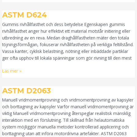
ASTM
ASTM D624
D624
Gummis rivhållfasthet och dess betydelse Egenskapen gummis
rivhållfasthet anger hur effektivt ett material motstår initiering eller
utbredning av en reva. Medan draghållfastheten mäter den totala
töjningsförmågan, fokuserar rivhållfastheten på verkliga feltillstånd.
Vassa kanter, cyklisk belastning, nötning eller inbäddade partiklar
ger ofta upphov till lokala spänningar som gör rivning till den mest
Läs mer »
ASTM
ASTM D2063
D2063
Manuell vridmomentprovning och vridmomentprovning av kapsyler
och borttagning av kapsyler Varför manuell vridmomentprovning är
viktig Manuell vridmomentprovning återspeglar realistisk mänsklig
interaktion med en förslutning. Till skillnad från helautomatiska
system möjliggör manuella metoder kontrollerad applicering och
borttagning utan att införa motordrivna artefakter. ASTM D2063