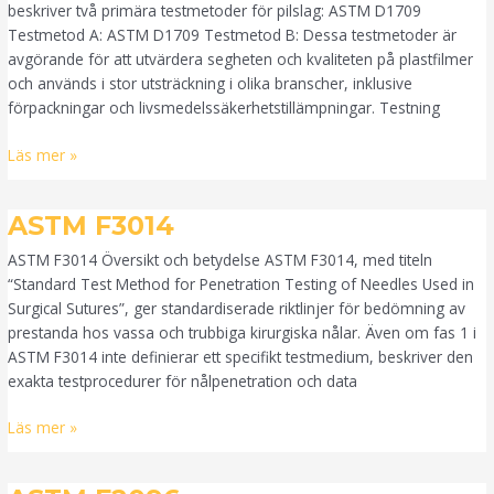
beskriver två primära testmetoder för pilslag: ASTM D1709
Testmetod A: ASTM D1709 Testmetod B: Dessa testmetoder är
avgörande för att utvärdera segheten och kvaliteten på plastfilmer
och används i stor utsträckning i olika branscher, inklusive
förpackningar och livsmedelssäkerhetstillämpningar. Testning
Läs mer »
ASTM
ASTM F3014
F3014
ASTM F3014 Översikt och betydelse ASTM F3014, med titeln
“Standard Test Method for Penetration Testing of Needles Used in
Surgical Sutures”, ger standardiserade riktlinjer för bedömning av
prestanda hos vassa och trubbiga kirurgiska nålar. Även om fas 1 i
ASTM F3014 inte definierar ett specifikt testmedium, beskriver den
exakta testprocedurer för nålpenetration och data
Läs mer »
ASTM