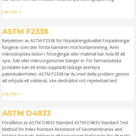
Läs mer »
ASTM
ASTM F2338
F2338
Betydelsen av ASTM F2338 för förpackningskvalitet Förpackningar
fungerar som den första barriären mot kontaminering. Även
mikroskopiska läckor i förseglingar eller material kan leda till att
syre, fukt eller mikroorganismer tränger in. För farmaceutiska
produkter kan ett enda oupptäckt läckage äventyra
patientsäkerheten. ASTM F2338 tar itu med detta problem genom
att erbjuda ett validerat, icke-destruktivt och repeterbart test
Läs mer »
ASTM
ASTM D4833
D4833
Förståelse av ASTM D4833 Standard ASTM D4833 Standard Test
Method for Index Puncture Resistance of Geomembranes and
Related Products definierar ett konsekvent förfarande för att mäta