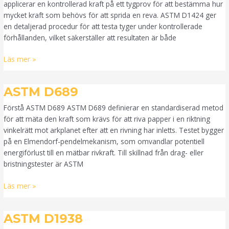
applicerar en kontrollerad kraft på ett tygprov för att bestämma hur
mycket kraft som behövs för att sprida en reva. ASTM D1424 ger
en detaljerad procedur för att testa tyger under kontrollerade
förhållanden, vilket säkerställer att resultaten är både
Läs mer »
ASTM
ASTM D689
D689
Förstå ASTM D689 ASTM D689 definierar en standardiserad metod
för att mäta den kraft som krävs för att riva papper i en riktning
vinkelrätt mot arkplanet efter att en rivning har inletts. Testet bygger
på en Elmendorf-pendelmekanism, som omvandlar potentiell
energiförlust till en mätbar rivkraft. Till skillnad från drag- eller
bristningstester är ASTM
Läs mer »
ASTM
ASTM D1938
D1938