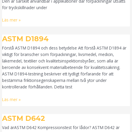
Den är särskilt användbar i applikationer där förpackningar utsätts
för tryckskillnader under
Läs mer »
ASTM
ASTM D1894
D1894
Förstå ASTM D1894 och dess betydelse Att förstå ASTM D1894 är
viktigt för branscher som förpackningar, livsmedel, medicin,
läkemedel, textilier och kvalitetsinspektionsbyråer, som alla är
beroende av konsekvent materialbeteende för kvalitetssäkring.
ASTM D1894-testning beskriver ett tydligt förfarande för att
bestämma friktionsegenskaperna mellan två ytor under
kontrollerade förhållanden. Detta test
Läs mer »
ASTM
ASTM D642
D642
Vad ärASTM D642 Kompressionstest för lådor? ASTM D642 är