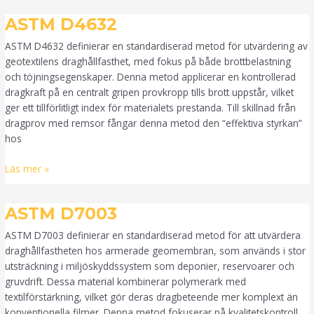
ASTM
ASTM D4632
D4632
ASTM D4632 definierar en standardiserad metod för utvärdering av
geotextilens draghållfasthet, med fokus på både brottbelastning
och töjningsegenskaper. Denna metod applicerar en kontrollerad
dragkraft på en centralt gripen provkropp tills brott uppstår, vilket
ger ett tillförlitligt index för materialets prestanda. Till skillnad från
dragprov med remsor fångar denna metod den “effektiva styrkan”
hos
Läs mer »
ASTM
ASTM D7003
D7003
ASTM D7003 definierar en standardiserad metod för att utvärdera
draghållfastheten hos armerade geomembran, som används i stor
utsträckning i miljöskyddssystem som deponier, reservoarer och
gruvdrift. Dessa material kombinerar polymerark med
textilförstärkning, vilket gör deras dragbeteende mer komplext än
konventionella filmer. Denna metod fokuserar på kvalitetskontroll