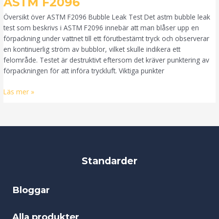
ASTM F2096
F2096
Översikt över ASTM F2096 Bubble Leak Test Det astm bubble leak
test som beskrivs i ASTM F2096 innebär att man blåser upp en
förpackning under vattnet till ett förutbestämt tryck och observerar
en kontinuerlig ström av bubblor, vilket skulle indikera ett
felområde. Testet är destruktivt eftersom det kräver punktering av
förpackningen för att införa tryckluft. Viktiga punkter
Läs mer »
Standarder
Bloggar
Alla produkter