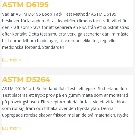
ASTM
ASTM D6195
D6195
Vad är ASTM D6195 Loop Tack Test Method? ASTM D6195
beskriver förfaranden för att kvantifiera limens tackkraft, vilket är
den kraft som krävs för att separera en PSA från ett substrat strax
efter kontakt. Detta test simulerar verkliga scenarier där lim måste
bilda omedelbara bindningar, till exempel etiketter, tejp eller
medicinska förband. Standarden
Läs mer »
ASTM
ASTM D5264
D5264
ASTM D5264 och Sutherland Rub Test I ett typiskt Sutherland Rub
Test placeras ett tryckt prov på en gummimatta som är monterad
på provningsbasen. Ett receptormaterial är fäst vid ett viktat block
som rör sig fram och tillbaka över den tryckta ytan. Denna
upprepade rörelse skapar friktion mellan de två materialen. Nyckel
Läs mer »