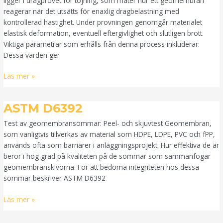
ligger i dragprovet för töjning, som mäter hur ett geomembran
reagerar när det utsätts för enaxlig dragbelastning med
kontrollerad hastighet. Under provningen genomgår materialet
elastisk deformation, eventuell eftergivlighet och slutligen brott.
Viktiga parametrar som erhålls från denna process inkluderar:
Dessa värden ger
Läs mer »
ASTM
ASTM D6392
D6392
Test av geomembransömmar: Peel- och skjuvtest Geomembran,
som vanligtvis tillverkas av material som HDPE, LDPE, PVC och fPP,
används ofta som barriärer i anläggningsprojekt. Hur effektiva de är
beror i hög grad på kvaliteten på de sömmar som sammanfogar
geomembranskivorna. För att bedöma integriteten hos dessa
sömmar beskriver ASTM D6392
Läs mer »