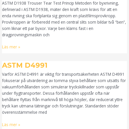
ASTM D1938 Trouser Tear Test Princip Metoden för byxrivning,
definierad i ASTM D1938, mäter den kraft som krävs för att en
enda rivning ska fortplanta sig genom en plastfilmsprovkropp.
Provkroppen är förberedd med en central slits som bildar två “ben”,
som liknar ett par byxor. Varje ben kläms fast i en
dragprovningsmaskin och
Läs mer »
ASTM
ASTM D4991
D4991
Varför ASTM D4991 är viktig för transportsäkerheten ASTM D4991
fokuserar på utvärdering av tomma styva behållare som utsätts för
vakuumförhållanden som simulerar tryckskillnader som uppstår
under flygtransporter. Dessa förhållanden uppstår ofta när
behållare flyttas från marknivå till höga höjder, där reducerat yttre
tryck kan utmana tätningar och förslutningar. Standarden stöder
överensstämmelse med
Läs mer »