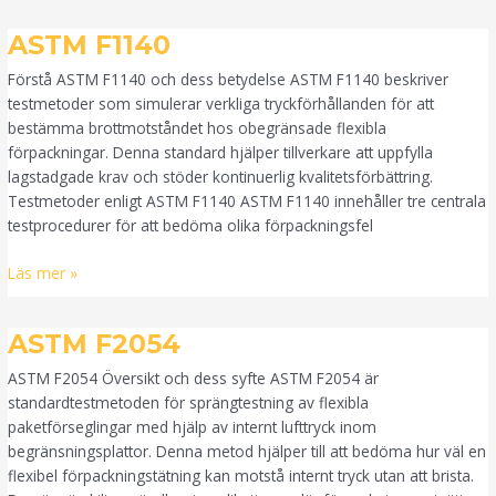
ASTM
ASTM F1140
F1140
Förstå ASTM F1140 och dess betydelse ASTM F1140 beskriver
testmetoder som simulerar verkliga tryckförhållanden för att
bestämma brottmotståndet hos obegränsade flexibla
förpackningar. Denna standard hjälper tillverkare att uppfylla
lagstadgade krav och stöder kontinuerlig kvalitetsförbättring.
Testmetoder enligt ASTM F1140 ASTM F1140 innehåller tre centrala
testprocedurer för att bedöma olika förpackningsfel
Läs mer »
ASTM
ASTM F2054
F2054
ASTM F2054 Översikt och dess syfte ASTM F2054 är
standardtestmetoden för sprängtestning av flexibla
paketförseglingar med hjälp av internt lufttryck inom
begränsningsplattor. Denna metod hjälper till att bedöma hur väl en
flexibel förpackningstätning kan motstå internt tryck utan att brista.