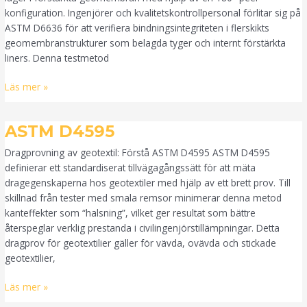
konfiguration. Ingenjörer och kvalitetskontrollpersonal förlitar sig på
ASTM D6636 för att verifiera bindningsintegriteten i flerskikts
geomembranstrukturer som belagda tyger och internt förstärkta
liners. Denna testmetod
Läs mer »
ASTM
ASTM D4595
D4595
Dragprovning av geotextil: Förstå ASTM D4595 ASTM D4595
definierar ett standardiserat tillvägagångssätt för att mäta
dragegenskaperna hos geotextiler med hjälp av ett brett prov. Till
skillnad från tester med smala remsor minimerar denna metod
kanteffekter som “halsning”, vilket ger resultat som bättre
återspeglar verklig prestanda i civilingenjörstillämpningar. Detta
dragprov för geotextilier gäller för vävda, ovävda och stickade
geotextilier,
Läs mer »