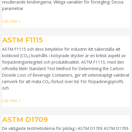
resulterande bindningarna. Viktiga variabler för försegling: Dessa
parametrar
Läs mer »
ASTM
ASTM F1115
F1115
ASTM F1115 och dess betydelse för industrin Att säkerställa att
koldioxid (CO₂) kvarhålls i kolsyrade drycker är en kritisk aspekt av
förpackningsintegritet och produktkvalitet. ASTM F1115, med den
officiella titeln Standard Test Method for Determining the Carbon
Dioxide Loss of Beverage Containers, ger ett vetenskapligt validerat
ramverk för att mäta CO₂-förlust över tid. För förpackningsproffs
och
Läs mer »
ASTM
ASTM D1709
D1709
De viktigaste testmetoderna för pilslag i ASTM D1709 ASTM D1709