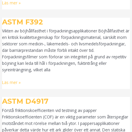
Läs mer »
ASTM
ASTM F392
F392
Vikten av böjhållfasthet i förpackningsapplikationer Böjhållfasthet är
en kritisk kvalitetsegenskap för förpackningsmaterial, särskilt inom
sektorer som medicin-, läkemedels- och livsmedelsförpackningar,
där barriärprestandan måste förbli intakt över tid.
Förpackningsfilmer som förlorar sin integritet på grund av repetitiv
böjning kan leda till hål i förpackningen, fuktintrång eller
syreinträngning, vilket alla
Läs mer »
ASTM
ASTM D4917
D4917
Förstå friktionskoefficienten vid testning av papper
Friktionskoefficienten (COF) är en viktig parameter som återspeglar
motståndet mot rörelse mellan två ytor. I pappersapplikationer
påverkar detta värde hur ett ark glider över ett annat. Den statiska