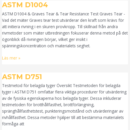
ASTM
ASTM D1004
D1004
ASTM D1004 & Graves Tear & Tear Resistance Test Graves Tear -
Vad det mäter Graves tear test utvärderar den kraft som krävs för
att initiera rivning i en skuren provkropp. Till skillnad från andra
rivmetoder som mäter utbredningen fokuserar denna metod på det
ögonblick då rivningen börjar, vilket ger insikt i
spänningskoncentration och materialets seghet.
Läs mer »
ASTM
ASTM D751
D751
Testmetod för belagda tyger Översikt Testmetoden för belagda
tyger i ASTM D751 omfattar flera viktiga procedurer för utvärdering
av de fysiska egenskaperna hos belagda tyger. Dessa inkluderar
testmetoden för brotthållfasthet, brottförlängning,
spränghållfasthetstest, punkteringsmotstånd och utvärderingar av
rivhållfasthet. Dessa metoder hjälper till att bestämma materialets
förmåga att