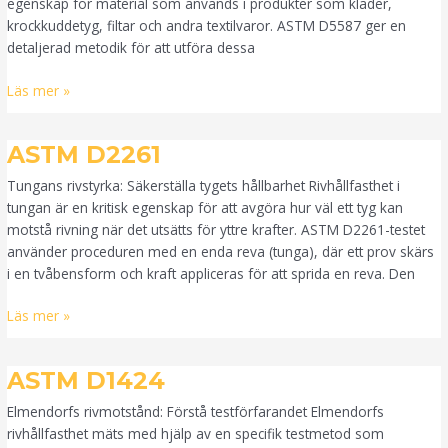
egenskap för material som används i produkter som kläder,
krockkuddetyg, filtar och andra textilvaror. ASTM D5587 ger en
detaljerad metodik för att utföra dessa
Läs mer »
ASTM
ASTM D2261
D2261
Tungans rivstyrka: Säkerställa tygets hållbarhet Rivhållfasthet i
tungan är en kritisk egenskap för att avgöra hur väl ett tyg kan
motstå rivning när det utsätts för yttre krafter. ASTM D2261-testet
använder proceduren med en enda reva (tunga), där ett prov skärs
i en tvåbensform och kraft appliceras för att sprida en reva. Den
Läs mer »
ASTM
ASTM D1424
D1424
Elmendorfs rivmotstånd: Förstå testförfarandet Elmendorfs
rivhållfasthet mäts med hjälp av en specifik testmetod som