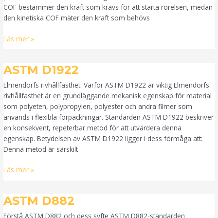
COF bestämmer den kraft som krävs för att starta rörelsen, medan
den kinetiska COF mäter den kraft som behövs
Läs mer »
ASTM
ASTM D1922
D1922
Elmendorfs rivhållfasthet: Varför ASTM D1922 är viktig Elmendorfs
rivhållfasthet är en grundläggande mekanisk egenskap för material
som polyeten, polypropylen, polyester och andra filmer som
används i flexibla förpackningar. Standarden ASTM D1922 beskriver
en konsekvent, repeterbar metod för att utvärdera denna
egenskap. Betydelsen av ASTM D1922 ligger i dess förmåga att:
Denna metod är särskilt
Läs mer »
ASTM
ASTM D882
D882
Förstå ASTM D882 och dess syfte ASTM D882-standarden