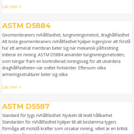
Läs mer »
ASTM
ASTM D5884
D5884
Geomembraners rivhållfasthet, tungrivningsmetod, draghållfasthet
Att testa geomembraners rivhållfasthet hjälper ingenjörer att förstå
hur ett armerat membran beter sig när mekanisk påfrestning
initierar en rivning. ASTM D5884 använder tungrivningsmetoden,
som tvingar fram en kontrollerad rivningsväg för att utvärdera
draghållfastheten när snittet fortskrider. Eftersom olika
armeringsstrukturer beter sig olika
Läs mer »
ASTM
ASTM D5587
D5587
Standard för tygs rivhållfasthet: Nyckeln till textil hållbarhet
Standarden för rivhållfasthet hjälper till att bestämma tygers
förmåga att motstå krafter som orsakar rivning, vilket är en kritisk