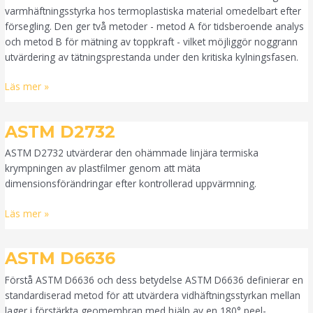
varmhäftningsstyrka hos termoplastiska material omedelbart efter
försegling. Den ger två metoder - metod A för tidsberoende analys
och metod B för mätning av toppkraft - vilket möjliggör noggrann
utvärdering av tätningsprestanda under den kritiska kylningsfasen.
Läs mer »
ASTM
ASTM D2732
D2732
ASTM D2732 utvärderar den ohämmade linjära termiska
krympningen av plastfilmer genom att mäta
dimensionsförändringar efter kontrollerad uppvärmning.
Läs mer »
ASTM
ASTM D6636
D6636
Förstå ASTM D6636 och dess betydelse ASTM D6636 definierar en
standardiserad metod för att utvärdera vidhäftningsstyrkan mellan
lager i förstärkta geomembran med hjälp av en 180° peel-