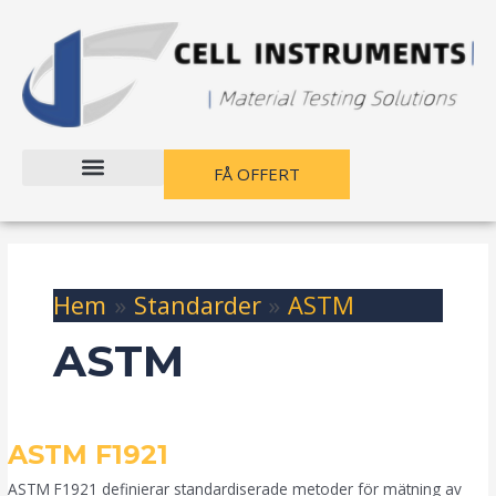
Hoppa
till
innehållet
FÅ OFFERT
Hem
Standarder
ASTM
ASTM
ASTM
ASTM F1921
F1921
ASTM F1921 definierar standardiserade metoder för mätning av