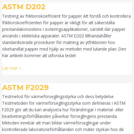
ASTM
ASTM D202
D202
Testning av friktionskoefficient för papper Att förstå och kontrollera
friktionskoefficienten för papper är viktigt för att säkerställa
prestandakonsistens i isoleringsapplikationer, särskilt där papper
används i elektriska apparater. ASTM D202 tillhandahåller
standardiserade procedurer för mätning av ytfriktionen hos
obehandlat papper med hjälp av metoder med lutande plan. Den
här artikeln kommer att utforska testet
Läs mer »
ASTM
ASTM F2029
F2029
Testmetod för värmeförseglingsstyrka och dess betydelse
Testmetoden för värmeförseglingsstyrka som definieras i ASTM
F2029 gör att du kan analysera hur förändringar i material- eller
bearbetningsförhållanden påverkar förseglingens prestanda.
Metoden innebär att man bildar värmeförseglingar under
kontrollerade laboratorieförhållanden och mäter styrkan hos de