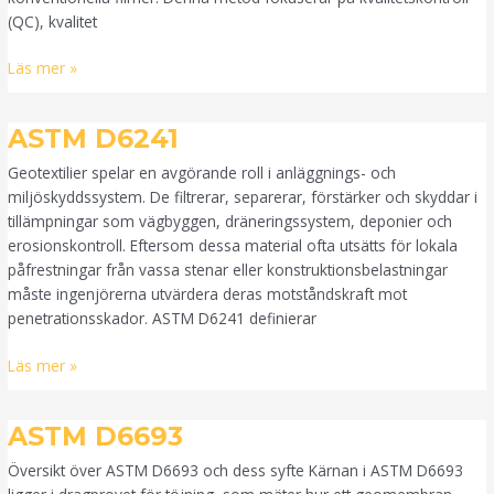
(QC), kvalitet
Läs mer »
ASTM
ASTM D6241
D6241
Geotextilier spelar en avgörande roll i anläggnings- och
miljöskyddssystem. De filtrerar, separerar, förstärker och skyddar i
tillämpningar som vägbyggen, dräneringssystem, deponier och
erosionskontroll. Eftersom dessa material ofta utsätts för lokala
påfrestningar från vassa stenar eller konstruktionsbelastningar
måste ingenjörerna utvärdera deras motståndskraft mot
penetrationsskador. ASTM D6241 definierar
Läs mer »
ASTM
ASTM D6693
D6693
Översikt över ASTM D6693 och dess syfte Kärnan i ASTM D6693