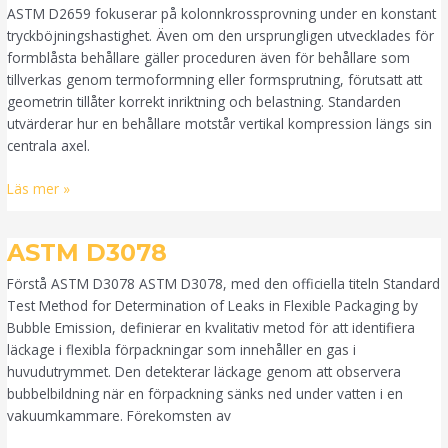
D2659
ASTM D2659 fokuserar på kolonnkrossprovning under en konstant
tryckböjningshastighet. Även om den ursprungligen utvecklades för
formblåsta behållare gäller proceduren även för behållare som
tillverkas genom termoformning eller formsprutning, förutsatt att
geometrin tillåter korrekt inriktning och belastning. Standarden
utvärderar hur en behållare motstår vertikal kompression längs sin
centrala axel.
Läs mer »
ASTM
ASTM D3078
D3078
Förstå ASTM D3078 ASTM D3078, med den officiella titeln Standard
Test Method for Determination of Leaks in Flexible Packaging by
Bubble Emission, definierar en kvalitativ metod för att identifiera
läckage i flexibla förpackningar som innehåller en gas i
huvudutrymmet. Den detekterar läckage genom att observera
bubbelbildning när en förpackning sänks ned under vatten i en
vakuumkammare. Förekomsten av