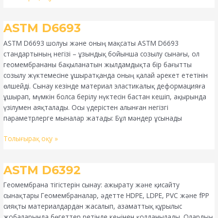
ASTM
ASTM D6693
D6693
ASTM D6693 шолуы және оның мақсаты ASTM D6693
стандартының негізі – ұзындық бойынша созылу сынағы, ол
геомембрананы бақыланатын жылдамдықта бір бағытты
созылу жүктемесіне ұшыратқанда оның қалай әрекет ететінін
өлшейді. Сынау кезінде материал эластикалық деформацияға
ұшырап, мүмкін болса берілу нүктесін бастан кешіп, ақырында
үзілумен аяқталады. Осы үдерістен алынған негізгі
параметрлерге мыналар жатады: Бұл мәндер ұсынады
Толығырақ оқу »
ASTM
ASTM D6392
D6392
Геомембрана тігістерін сынау: ажырату және қисайту
сынақтары Геомембраналар, әдетте HDPE, LDPE, PVC және fPP
сияқты материалдардан жасалып, азаматтық құрылыс
жобаларында бөгеттер ретінде кеңінен қолданылады. Олардың