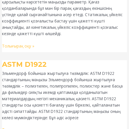
қарсылықты көрсететін маңызды параметр. Қағаз
қолданбаларында бұл мән бір парақ қағаздың екіншісінің
үстінде қалай сырғанайтынына әсер етеді. Статикалық үйкеліс
коэффициенті қозғалысты бастау үшін қажетті күшті
анықтайды, ал кинетикалық үйкеліс коэффициенті қозғалыс
кезінде қажетті күшті өлшейді.
Толығырақ оқу »
ASTM
ASTM D1922
D1922
Эльмендорф бойынша жыртылуға төзімділік: ASTM D1922
стандартының маңызы Эльмендорф бойынша жыртылуға
төзімділік – полиэтилен, полипропилен, полиэстер және басқа
да фильмдер сияқты икемді қаптамада қолданылатын
материалдардың негізгі механикалық қасиеті. ASTM D1922
стандарты осы қасиетті бағалау үшін біркелкі, қайталанатын
әдісті сипаттайды. ASTM D1922 стандартының маңызы оның
келесі мүмкіндіктерінде: Бұл әдіс әсіресе