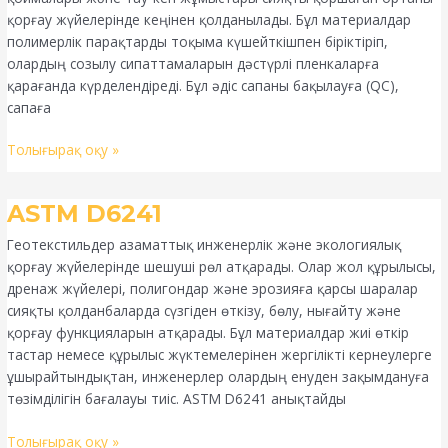
қорғау жүйелерінде кеңінен қолданылады. Бұл материалдар
полимерлік парақтарды тоқыма күшейткішпен біріктіріп,
олардың созылу сипаттамаларын дәстүрлі пленкаларға
қарағанда күрделендіреді. Бұл әдіс сапаны бақылауға (QC),
сапаға
Толығырақ оқу »
ASTM
ASTM D6241
D6241
Геотекстильдер азаматтық инженерлік және экологиялық
қорғау жүйелерінде шешуші рөл атқарады. Олар жол құрылысы,
дренаж жүйелері, полигондар және эрозияға қарсы шаралар
сияқты қолданбаларда сүзгіден өткізу, бөлу, нығайту және
қорғау функцияларын атқарады. Бұл материалдар жиі өткір
тастар немесе құрылыс жүктемелерінен жергілікті кернеулерге
ұшырайтындықтан, инженерлер олардың енуден зақымдануға
төзімділігін бағалауы тиіс. ASTM D6241 анықтайды
Толығырақ оқу »