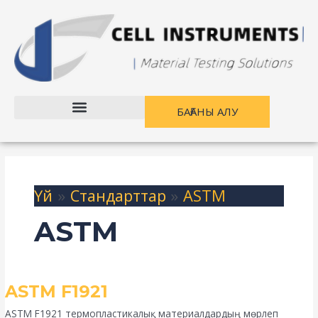
Мазмұнға
өту
БАҒАНЫ АЛУ
Үй
Стандарттар
ASTM
ASTM
ASTM
ASTM F1921
F1921
ASTM F1921 термопластикалық материалдардың мөрлеп