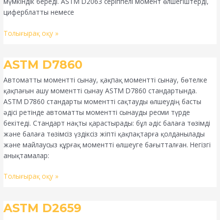
мүмкіндік береді. ASTM D2063 серіппелі момент өлшегіштерді,
циферблатты немесе
Толығырақ оқу »
ASTM
ASTM D7860
D7860
Автоматты моментті сынау, қақпақ моментті сынау, бөтелке
қақпағын ашу моментті сынау ASTM D7860 стандартында.
ASTM D7860 стандарты моментті сақтауды өлшеудің басты
әдісі ретінде автоматты моментті сынауды ресми түрде
бекітеді. Стандарт нақты қарастырады: бұл әдіс балаға төзімді
және балаға төзімсіз үздіксіз жіпті қақпақтарға қолданылады
және майлаусыз құрғақ моментті өлшеуге бағытталған. Негізгі
анықтамалар:
Толығырақ оқу »
ASTM
ASTM D2659
D2659