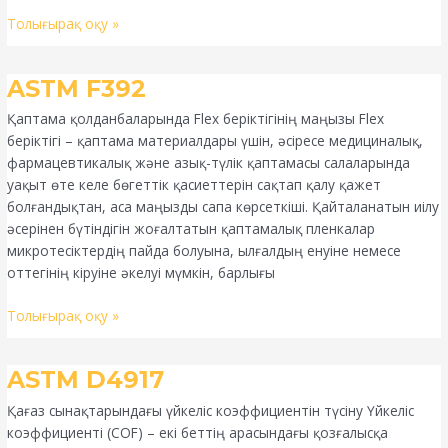
Толығырақ оқу »
ASTM
ASTM F392
F392
Қаптама қолданбаларында Flex беріктігінің маңызы Flex
беріктігі – қаптама материалдары үшін, әсіресе медициналық,
фармацевтикалық және азық-түлік қаптамасы салаларында
уақыт өте келе бөгеттік қасиеттерін сақтап қалу қажет
болғандықтан, аса маңызды сапа көрсеткіші. Қайталанатын иілу
әсерінен бүтіндігін жоғалтатын қаптамалық пленкалар
микротесіктердің пайда болуына, ылғалдың енуіне немесе
оттегінің кіруіне әкелуі мүмкін, барлығы
Толығырақ оқу »
ASTM
ASTM D4917
D4917
Қағаз сынақтарындағы үйкеліс коэффициентін түсіну Үйкеліс
коэффициенті (COF) – екі беттің арасындағы қозғалысқа