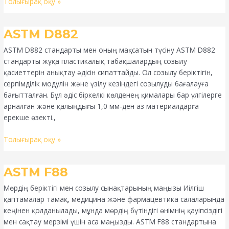
Толығырақ оқу »
ASTM
ASTM D882
D882
ASTM D882 стандарты мен оның мақсатын түсіну ASTM D882
стандарты жұқа пластикалық табақшалардың созылу
қасиеттерін анықтау әдісін сипаттайды. Ол созылу беріктігін,
серпімділік модулін және үзілу кезіндегі созылуды бағалауға
бағытталған. Бұл әдіс біркелкі көлденең қималары бар үлгілерге
арналған және қалыңдығы 1,0 мм-ден аз материалдарға
ерекше өзекті.,
Толығырақ оқу »
ASTM
ASTM F88
F88
Мөрдің беріктігі мен созылу сынақтарының маңызы Иілгіш
қаптамалар тамақ, медицина және фармацевтика салаларында
кеңінен қолданылады, мұнда мөрдің бүтіндігі өнімнің қауіпсіздігі
мен сақтау мерзімі үшін аса маңызды. ASTM F88 стандартына