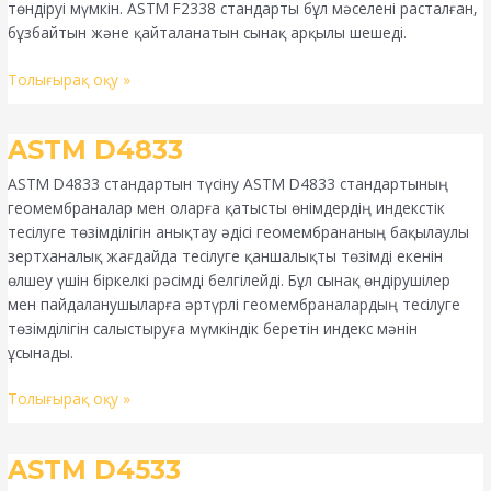
төндіруі мүмкін. ASTM F2338 стандарты бұл мәселені расталған,
бұзбайтын және қайталанатын сынақ арқылы шешеді.
Толығырақ оқу »
ASTM
ASTM D4833
D4833
ASTM D4833 стандартын түсіну ASTM D4833 стандартының
геомембраналар мен оларға қатысты өнімдердің индекстік
тесілуге төзімділігін анықтау әдісі геомембрананың бақылаулы
зертханалық жағдайда тесілуге қаншалықты төзімді екенін
өлшеу үшін біркелкі рәсімді белгілейді. Бұл сынақ өндірушілер
мен пайдаланушыларға әртүрлі геомембраналардың тесілуге
төзімділігін салыстыруға мүмкіндік беретін индекс мәнін
ұсынады.
Толығырақ оқу »
ASTM
ASTM D4533
D4533