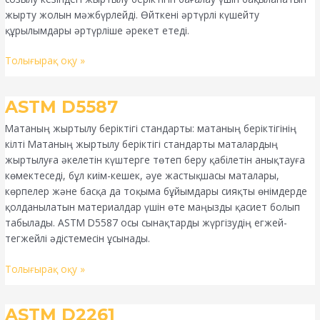
жырту жолын мәжбүрлейді. Өйткені әртүрлі күшейту
құрылымдары әртүрліше әрекет етеді.
Толығырақ оқу »
ASTM
ASTM D5587
D5587
Матаның жыртылу беріктігі стандарты: матаның беріктігінің
кілті Матаның жыртылу беріктігі стандарты маталардың
жыртылуға әкелетін күштерге төтеп беру қабілетін анықтауға
көмектеседі, бұл киім-кешек, әуе жастықшасы маталары,
көрпелер және басқа да тоқыма бұйымдары сияқты өнімдерде
қолданылатын материалдар үшін өте маңызды қасиет болып
табылады. ASTM D5587 осы сынақтарды жүргізудің егжей-
тегжейлі әдістемесін ұсынады.
Толығырақ оқу »
ASTM
ASTM D2261