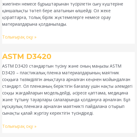
жиегінен немесе бұрыштарынан түсірілетін сығу күштеріне
қаншалықты төтеп бере алатынын өлшейді. Ол жеке
қораптарға, толық бірлік жүктемелерге немесе орау
материалдарына қолданылады.
Толығырақ оқу »
ASTM
ASTM D3420
D3420
ASTM D3420 стандартын түсіну және оның маңызы ASTM
D3420 – пластикалық пленка материалдарының маятник
соққыға төзімділігін анықтауға арналған кеңінен мойындалған
стандарт. Ол пленканың беріктігін бағалау үшін нақты әлемдегі
соққы жағдайларын модельдейді, әсіресе қаптама, медицина
және тұтыну тауарлары салаларында қолдануға арналған. Бұл
нұсқаулық пленкаға арналған маятникті пайдалана отырып
сынақты қалай жүргізу керектігін түсіндіреді.
Толығырақ оқу »