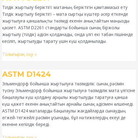
D2261
Тілдік жыртылу беріктігі: матаның беріктігін қамтамасыз ету
Тілдік жыртылу беріктігі – мата сыртқы күштер әсер еткенде
жыртылуға қаншалықты төзімді екенін анықтайтын маңызды
қасиет. ASTM D2261 стандарты бойынша сынақ біржолы
жыртылу (тілдік) әдісін қолданады, онда үлгі екі табан пішінінде
кесіліп, жыртылуды тарату үшін күш қолданылады.
Толығырақ оқу »
ASTM
ASTM D1424
D1424
Эльмендорф бойынша жыртылуға төзімділік: сынақ рәсімін
түсіну Эльмендорф бойынша жыртылуға төзімділік мата үлгісіне
бақылаулы күш қолдану арқылы жыртылуды таратуға қанша
күш қажет екенін анықтайтын арнайы сынақ әдісімен өлшенеді.
ASTM D1424 маталарды бақылаулы жағдайларда сынаудың
егжей-тегжейлі рәсімін ұсынады, бұл нәтижелердің екеуі де
екеніне кепілдік береді.
Толығырақ оқу »