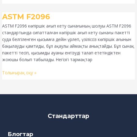
ASTM
ASTM F2096
F2096
ASTM F2096 көпіршік ағып кету сынағының шолуы ASTM F2096
стандартында сипатталған көпіршік ағып кету сынағы пакетті
суда белгіленген қысымға дейін үрлеп, үзіліссіз көпіршік ағынын
бақылауды қамтиды, бұл ақаулы аймақты анықтайды. Бұл сынақ
пакетті тесіп, қысымды ауаны енгізуді талап ететіндіктен
жоюшы болып табылады. Негізгі тармақтар
Толығырақ оқу »
Стандарттар
Блогтар