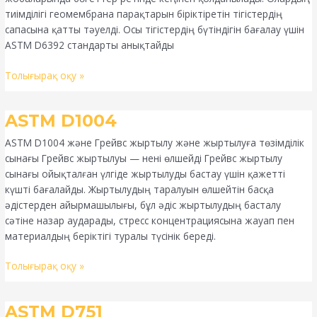
тиімділігі геомембрана парақтарын біріктіретін тігістердің
сапасына қатты тәуелді. Осы тігістердің бүтіндігін бағалау үшін
ASTM D6392 стандарты анықтайды
Толығырақ оқу »
ASTM
ASTM D1004
D1004
ASTM D1004 және Грейвс жыртылу және жыртылуға төзімділік
сынағы Грейвс жыртылуы — нені өлшейді Грейвс жыртылу
сынағы ойықталған үлгіде жыртылуды бастау үшін қажетті
күшті бағалайды. Жыртылудың таралуын өлшейтін басқа
әдістерден айырмашылығы, бұл әдіс жыртылудың басталу
сәтіне назар аударады, стресс концентрациясына жауап пен
материалдың беріктігі туралы түсінік береді.
Толығырақ оқу »
ASTM
ASTM D751