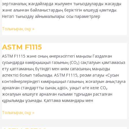
зертханалық жағдайларда жылумен тығыздауларды жасауды
және алынған байланыстардың беріктігін өлшеуді қамтиды.
Негізгі тығыздау айнымалылары: осы параметрлер
Толығырақ оқу »
ASTM
ASTM F1115
F1115
ASTM F1115 және оның өнеркәсіптегі маңызы Газдалған
сусындарда көмірқышқыл газының (CO₂) сақталуын қамтамасыз
ету қаптаманың бүтіндігі мен өнім сапасының маңызды
аспектісі болып табылады. ASTM F1115, ресми атауы «Сусын
контейнерлеріндегі көмірқышқыл газының жоғалуын анықтауға
арналған стандартты сынақ әдісі», уақыт өте келе CO₂
жоғалуын өлшеуге арналған ғылыми тұрғыдан расталған
құрылымды ұсынады. Қаптама мамандары мен
Толығырақ оқу »