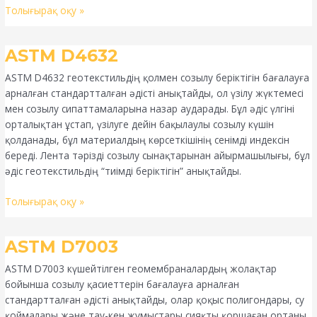
Толығырақ оқу »
ASTM
ASTM D4632
D4632
ASTM D4632 геотекстильдің қолмен созылу беріктігін бағалауға
арналған стандартталған әдісті анықтайды, ол үзілу жүктемесі
мен созылу сипаттамаларына назар аударады. Бұл әдіс үлгіні
орталықтан ұстап, үзілуге дейін бақылаулы созылу күшін
қолданады, бұл материалдың көрсеткішінің сенімді индексін
береді. Лента тәрізді созылу сынақтарынан айырмашылығы, бұл
әдіс геотекстильдің “тиімді беріктігін” анықтайды.
Толығырақ оқу »
ASTM
ASTM D7003
D7003
ASTM D7003 күшейтілген геомембраналардың жолақтар
бойынша созылу қасиеттерін бағалауға арналған
стандартталған әдісті анықтайды, олар қоқыс полигондары, су
қоймалары және тау-кен жұмыстары сияқты қоршаған ортаны