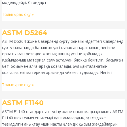
модельдейді. Стандарт
Толығырақ оқу »
ASTM
ASTM D5264
D5264
ASTM D5264 және Сазерленд сүрту сынағы Әдеттегі Сазерленд
сүрту сынағында басылған үлгі сынақ аппаратының негізіне
орнатылған резеңке жастықшаның үстіне қойылады.
Қабылдағыш материал салмақталған блокқа бекітіліп, басылған
беті бойымен алға-артқа қозғалады. Бұл қайталанатын
қозғалыс екі материал арасында үйкеліс тудырады. Негізгі
Толығырақ оқу »
ASTM
ASTM F1140
F1140
ASTM F1140 стандартын түсіну және оның маңыздылығы ASTM
F1140 шектелмеген икемді қаптамалардың сәтсіздікке
төзімділігін анықтау үшін нақты әлемдік қысым жағдайларын