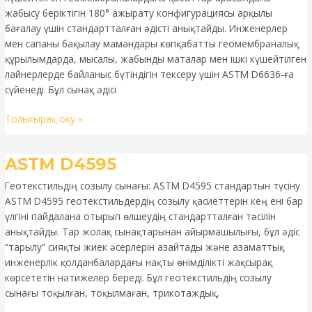
жабысу беріктігін 180° ажырату конфигурациясы арқылы
бағалау үшін стандартталған әдісті анықтайды. Инженерлер
мен сапаны бақылау мамандары көпқабатты геомембраналық
құрылымдарда, мысалы, жабынды маталар мен ішкі күшейтілген
лайнерлерде байланыс бүтіндігін тексеру үшін ASTM D6636-ға
сүйенеді. Бұл сынақ әдісі
Толығырақ оқу »
ASTM
ASTM D4595
D4595
Геотекстильдің созылу сынағы: ASTM D4595 стандартын түсіну
ASTM D4595 геотекстильдердің созылу қасиеттерін кең ені бар
үлгіні пайдалана отырып өлшеудің стандартталған тәсілін
анықтайды. Тар жолақ сынақтарынан айырмашылығы, бұл әдіс
“тарылу” сияқты жиек әсерлерін азайтады және азаматтық
инженерлік қолданбалардағы нақты өнімділікті жақсырақ
көрсететін нәтижелер береді. Бұл геотекстильдің созылу
сынағы тоқылған, тоқылмаған, трикотаждық,