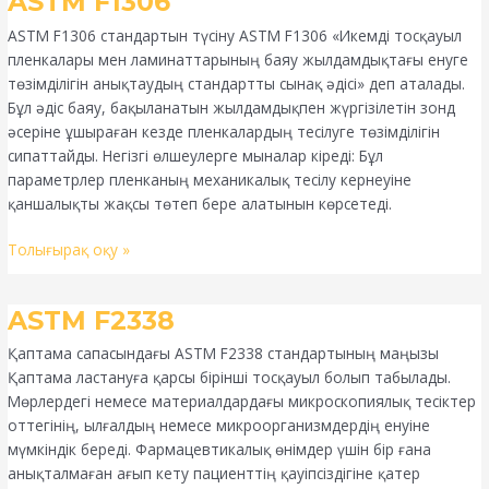
ASTM F1306
F1306
ASTM F1306 стандартын түсіну ASTM F1306 «Икемді тосқауыл
пленкалары мен ламинаттарының баяу жылдамдықтағы енуге
төзімділігін анықтаудың стандартты сынақ әдісі» деп аталады.
Бұл әдіс баяу, бақыланатын жылдамдықпен жүргізілетін зонд
әсеріне ұшыраған кезде пленкалардың тесілуге төзімділігін
сипаттайды. Негізгі өлшеулерге мыналар кіреді: Бұл
параметрлер пленканың механикалық тесілу кернеуіне
қаншалықты жақсы төтеп бере алатынын көрсетеді.
Толығырақ оқу »
ASTM
ASTM F2338
F2338
Қаптама сапасындағы ASTM F2338 стандартының маңызы
Қаптама ластануға қарсы бірінші тосқауыл болып табылады.
Мөрлердегі немесе материалдардағы микроскопиялық тесіктер
оттегінің, ылғалдың немесе микроорганизмдердің енуіне
мүмкіндік береді. Фармацевтикалық өнімдер үшін бір ғана
анықталмаған ағып кету пациенттің қауіпсіздігіне қатер