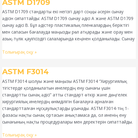
ASTM
ASTM D1709
D1709
ASTM D1709 стандарты екі негізгі дарт соққы әсерін сынау
әдісін сипаттайды: ASTM D1709 сынау әдісі A және ASTM D1709
сынау әдісі B. Бұл әдістер пластикалық пленкалардың беріктігі
мен сапасын бағалауда маңызды рөл атқарады және орау мен
азық-түлік қауіпсіздігі салаларында кеңінен қолданылады. Сынау
Толығырақ оқу »
ASTM
ASTM F3014
F3014
ASTM F3014 шолуы және маңызы ASTM F3014 “Хирургиялық
тігістерде қолданылатын инелердің ену сынағы үшін
стандартты сынақ әдісі” атты стандарт өткір және дөңгелек
хирургиялық инелердің өнімділігін бағалауға арналған
стандартталған нұсқаулықтарды ұсынады. ASTM F3014-тің 1-
фазасы нақты сынақ ортасын анықтамаса да, ол иненің ену
сынағының нақты процедуралары мен деректерін сипаттайды.
Толығырақ оқу »