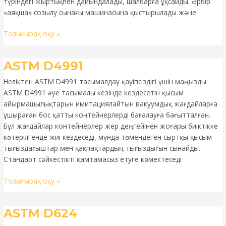
түріндегі жыртықпен дайындалады, шалбарға ұқсайды. Әрбір
«аяқша» созылу сынағы машинасына қыстырылады және
Толығырақ оқу »
ASTM
ASTM D4991
D4991
Неліктен ASTM D4991 тасымалдау қауіпсіздігі үшін маңызды
ASTM D4991 әуе тасымалы кезінде кездесетін қысым
айырмашылықтарын имитациялайтын вакуумдық жағдайларға
ұшыраған бос қатты контейнерлерді бағалауға бағытталған.
Бұл жағдайлар контейнерлер жер деңгейінен жоғары биіктікке
көтерілгенде жиі кездеседі, мұнда төмендеген сыртқы қысым
тығыздағыштар мен қақпақтардың тығыздығын сынайды.
Стандарт сәйкестікті қамтамасыз етуге көмектеседі
Толығырақ оқу »
ASTM
ASTM D624
D624