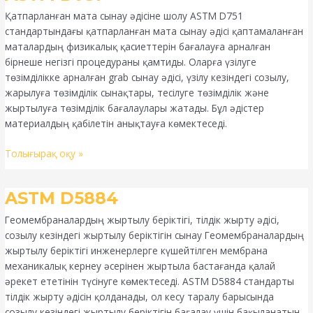
D751
Қатпарланған мата сынау әдісіне шолу ASTM D751
стандартындағы қатпарланған мата сынау әдісі қаптамаланған
маталардың физикалық қасиеттерін бағалауға арналған
бірнеше негізгі процедураны қамтиды. Оларға үзілуге
төзімділікке арналған grab сынау әдісі, үзілу кезіндегі созылу,
жарылуға төзімділік сынақтары, тесілуге төзімділік және
жыртылуға төзімділік бағалаулары жатады. Бұл әдістер
материалдың қабілетін анықтауға көмектеседі.
Толығырақ оқу »
ASTM
ASTM D5884
D5884
Геомембраналардың жыртылу беріктігі, тілдік жырту әдісі,
созылу кезіндегі жыртылу беріктігін сынау Геомембраналардың
жыртылу беріктігі инженерлерге күшейтілген мембрана
механикалық кернеу әсерінен жыртыла бастағанда қалай
әрекет ететінін түсінуге көмектеседі. ASTM D5884 стандарты
тілдік жырту әдісін қолданады, ол кесу таралу барысында
созылу кезіндегі жыртылу беріктігін бағалау үшін бақыланатын