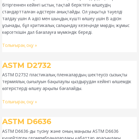
бітіргеннен кейінгі ыстық тақтай беріктігін өлшеудің
стандартталған әдістерін анықтайды. Ол уақытқа тәуелді
талдау үшін A әдісі мен шыңдық күшті өлшеу үшін B әдісін
ұсынады, бұл критикалық салқындау кезеңінде мөрдің жұмыс
көрсеткішін дәл бағалауға мүмкіндік береді.
Толығырақ оқу »
ASTM
ASTM D2732
D2732
ASTM D2732 пластикалық пленкалардың шектеусіз сызықты
термиялық сығылуын бақылаулы қыздырудан кейінгі өлшемдік
өзгерістерді өлшеу арқылы бағалайды.
Толығырақ оқу »
ASTM
ASTM D6636
D6636
ASTM D6636-ды түсіну және оның маңызы ASTM D6636
күшейтілген геомембраналардағы қабаттар арасындағы