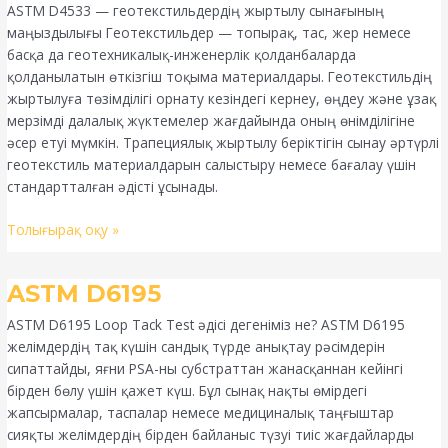
ASTM D4533 — геотекстильдердің жыртылу сынағының
маңыздылығы Геотекстильдер — топырақ, тас, жер немесе
басқа да геотехникалық-инженерлік қолданбаларда
қолданылатын өткізгіш тоқыма материалдары. Геотекстильдің
жыртылуға төзімділігі орнату кезіндегі кернеу, өңдеу және ұзақ
мерзімді далалық жүктемелер жағдайында оның өнімділігіне
әсер етуі мүмкін. Трапециялық жыртылу беріктігін сынау әртүрлі
геотекстиль материалдарын салыстыру немесе бағалау үшін
стандартталған әдісті ұсынады.
Толығырақ оқу »
ASTM
ASTM D6195
D6195
ASTM D6195 Loop Tack Test әдісі дегеніміз не? ASTM D6195
желімдердің тақ күшін сандық түрде анықтау рәсімдерін
сипаттайды, яғни PSA-ны субстраттан жанасқаннан кейінгі
бірден бөлу үшін қажет күш. Бұл сынақ нақты өмірдегі
жапсырмалар, таспалар немесе медициналық таңғыштар
сияқты желімдердің бірден байланыс түзуі тиіс жағдайларды