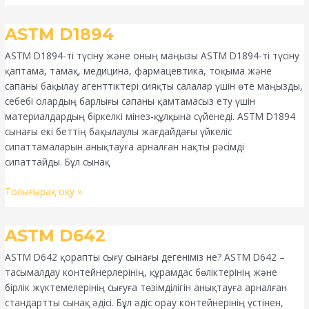
ASTM
ASTM D1894
D1894
ASTM D1894-ті түсіну және оның маңызы ASTM D1894-ті түсіну
қаптама, тамақ, медицина, фармацевтика, тоқыма және
сапаны бақылау агенттіктері сияқты салалар үшін өте маңызды,
себебі олардың барлығы сапаны қамтамасыз ету үшін
материалдардың біркелкі мінез-құлқына сүйенеді. ASTM D1894
сынағы екі беттің бақылаулы жағдайдағы үйкеліс
сипаттамаларын анықтауға арналған нақты рәсімді
сипаттайды. Бұл сынақ
Толығырақ оқу »
ASTM
ASTM D642
D642
ASTM D642 қорапты сығу сынағы дегеніміз не? ASTM D642 –
тасымалдау контейнерлерінің, құрамдас бөліктерінің және
бірлік жүктемелерінің сығуға төзімділігін анықтауға арналған
стандартты сынақ әдісі. Бұл әдіс орау контейнерінің үстінен,