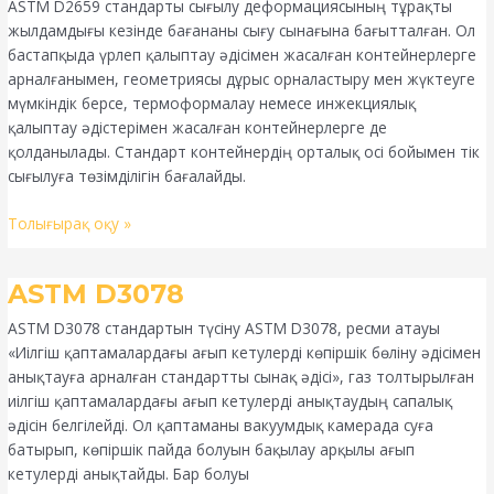
ASTM D2659 стандарты сығылу деформациясының тұрақты
жылдамдығы кезінде бағананы сығу сынағына бағытталған. Ол
бастапқыда үрлеп қалыптау әдісімен жасалған контейнерлерге
арналғанымен, геометриясы дұрыс орналастыру мен жүктеуге
мүмкіндік берсе, термоформалау немесе инжекциялық
қалыптау әдістерімен жасалған контейнерлерге де
қолданылады. Стандарт контейнердің орталық осі бойымен тік
сығылуға төзімділігін бағалайды.
Толығырақ оқу »
ASTM
ASTM D3078
D3078
ASTM D3078 стандартын түсіну ASTM D3078, ресми атауы
«Иілгіш қаптамалардағы ағып кетулерді көпіршік бөліну әдісімен
анықтауға арналған стандартты сынақ әдісі», газ толтырылған
иілгіш қаптамалардағы ағып кетулерді анықтаудың сапалық
әдісін белгілейді. Ол қаптаманы вакуумдық камерада суға
батырып, көпіршік пайда болуын бақылау арқылы ағып
кетулерді анықтайды. Бар болуы