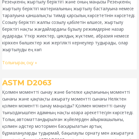
Резеңкенің жыртылу беріктігі және оның маңызы Резеңкенің
жыртылу беріктігі материалының жыртылу басталуына немесе
таралуына қаншалықты тиімді қарсылық көрсететінін көрсетеді.
Созылу беріктігі жалпы созылу қабілетін өлшесе, жыртылу
беріктігі нақты жағдайлардағы бұзылу режимдеріне назар
аударады. Үткір жиектер, циклдық жүктеме, абразия немесе
кіріккен бөлшектер жиі жергілікті кернеулер тудырады, олар
жыртылуды ең көп
Толығырақ оқу »
ASTM
ASTM D2063
D2063
Қолмен моментті сынау және бөтелке қақпағының моментті
сынағы және қақпақты ажырату моментті сынағы Неліктен
қолмен моментті сынау маңызды? Қолмен моментті сынау
тығыздағышпен адамның нақты өзара әрекеттесуін көрсетеді.
Толық автоматтандырылған жүйелерден айырмашылығы,
қолмен әдістер мотормен басқарылатын артық
бұрмалануларды тудырмай, бақылаулы орнату мен ажыратуға