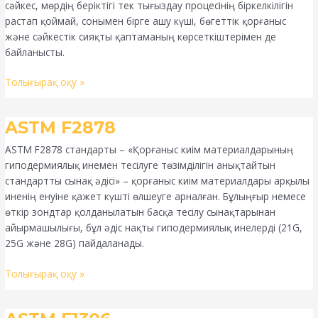
сәйкес, мөрдің беріктігі тек тығыздау процесінің біркелкілігін
растап қоймай, сонымен бірге ашу күші, бөгеттік қорғаныс
және сәйкестік сияқты қаптаманың көрсеткіштерімен де
байланысты.
Толығырақ оқу »
ASTM
ASTM F2878
F2878
ASTM F2878 стандарты – «Қорғаныс киім материалдарының
гиподермиялық инемен тесілуге төзімділігін анықтайтын
стандартты сынақ әдісі» – қорғаныс киім материалдары арқылы
иненің енуіне қажет күшті өлшеуге арналған. Бұлыңғыр немесе
өткір зондтар қолданылатын басқа тесілу сынақтарынан
айырмашылығы, бұл әдіс нақты гиподермиялық инелерді (21G,
25G және 28G) пайдаланады.
Толығырақ оқу »
ASTM