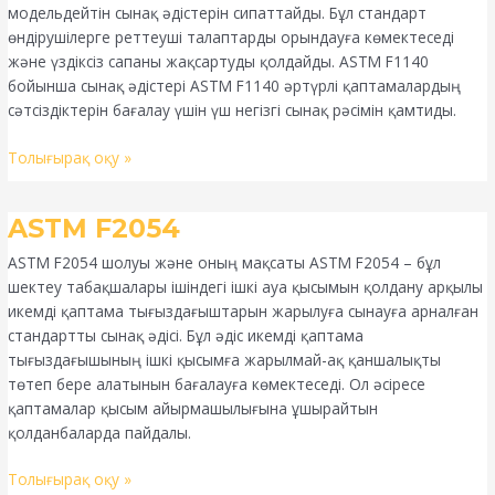
модельдейтін сынақ әдістерін сипаттайды. Бұл стандарт
өндірушілерге реттеуші талаптарды орындауға көмектеседі
және үздіксіз сапаны жақсартуды қолдайды. ASTM F1140
бойынша сынақ әдістері ASTM F1140 әртүрлі қаптамалардың
сәтсіздіктерін бағалау үшін үш негізгі сынақ рәсімін қамтиды.
Толығырақ оқу »
ASTM
ASTM F2054
F2054
ASTM F2054 шолуы және оның мақсаты ASTM F2054 – бұл
шектеу табақшалары ішіндегі ішкі ауа қысымын қолдану арқылы
икемді қаптама тығыздағыштарын жарылуға сынауға арналған
стандартты сынақ әдісі. Бұл әдіс икемді қаптама
тығыздағышының ішкі қысымға жарылмай-ақ қаншалықты
төтеп бере алатынын бағалауға көмектеседі. Ол әсіресе
қаптамалар қысым айырмашылығына ұшырайтын
қолданбаларда пайдалы.
Толығырақ оқу »