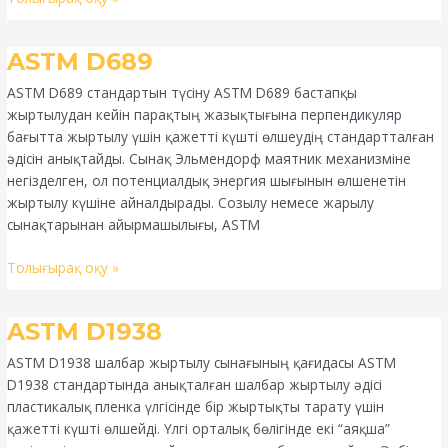
ASTM
ASTM D689
D689
ASTM D689 стандартын түсіну ASTM D689 бастапқы
жыртылудан кейін парақтың жазықтығына перпендикуляр
бағытта жыртылу үшін қажетті күшті өлшеудің стандартталған
әдісін анықтайды. Сынақ Эльмендорф маятник механизміне
негізделген, ол потенциалдық энергия шығынын өлшенетін
жыртылу күшіне айналдырады. Созылу немесе жарылу
сынақтарынан айырмашылығы, ASTM
Толығырақ оқу »
ASTM
ASTM D1938
D1938
ASTM D1938 шалбар жыртылу сынағының қағидасы ASTM
D1938 стандартында анықталған шалбар жыртылу әдісі
пластикалық пленка үлгісінде бір жыртықты тарату үшін
қажетті күшті өлшейді. Үлгі орталық бөлігінде екі “аяқша”