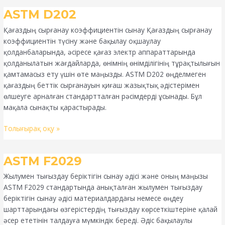
ASTM
ASTM D202
D202
Қағаздың сырғанау коэффициентін сынау Қағаздың сырғанау
коэффициентін түсіну және бақылау оқшаулау
қолданбаларында, әсіресе қағаз электр аппараттарында
қолданылатын жағдайларда, өнімнің өнімділігінің тұрақтылығын
қамтамасыз ету үшін өте маңызды. ASTM D202 өңделмеген
қағаздың беттік сырғанауын қиғаш жазықтық әдістерімен
өлшеуге арналған стандартталған рәсімдерді ұсынады. Бұл
мақала сынақты қарастырады.
Толығырақ оқу »
ASTM
ASTM F2029
F2029
Жылумен тығыздау беріктігін сынау әдісі және оның маңызы
ASTM F2029 стандартында анықталған жылумен тығыздау
беріктігін сынау әдісі материалдардағы немесе өңдеу
шарттарындағы өзгерістердің тығыздау көрсеткіштеріне қалай
әсер ететінін талдауға мүмкіндік береді. Әдіс бақылаулы