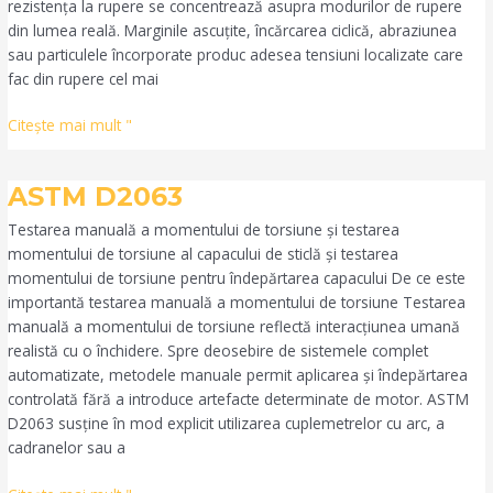
rezistența la rupere se concentrează asupra modurilor de rupere
din lumea reală. Marginile ascuțite, încărcarea ciclică, abraziunea
sau particulele încorporate produc adesea tensiuni localizate care
fac din rupere cel mai
Citeşte mai mult "
ASTM
ASTM D2063
D2063
Testarea manuală a momentului de torsiune și testarea
momentului de torsiune al capacului de sticlă și testarea
momentului de torsiune pentru îndepărtarea capacului De ce este
importantă testarea manuală a momentului de torsiune Testarea
manuală a momentului de torsiune reflectă interacțiunea umană
realistă cu o închidere. Spre deosebire de sistemele complet
automatizate, metodele manuale permit aplicarea și îndepărtarea
controlată fără a introduce artefacte determinate de motor. ASTM
D2063 susține în mod explicit utilizarea cuplemetrelor cu arc, a
cadranelor sau a