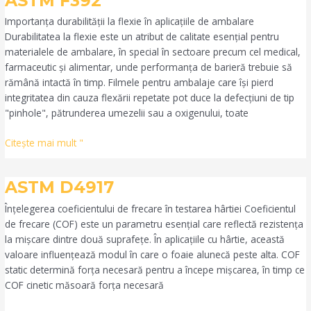
ASTM F392
F392
Importanța durabilității la flexie în aplicațiile de ambalare
Durabilitatea la flexie este un atribut de calitate esențial pentru
materialele de ambalare, în special în sectoare precum cel medical,
farmaceutic și alimentar, unde performanța de barieră trebuie să
rămână intactă în timp. Filmele pentru ambalaje care își pierd
integritatea din cauza flexării repetate pot duce la defecțiuni de tip
"pinhole", pătrunderea umezelii sau a oxigenului, toate
Citeşte mai mult "
ASTM
ASTM D4917
D4917
Înțelegerea coeficientului de frecare în testarea hârtiei Coeficientul
de frecare (COF) este un parametru esențial care reflectă rezistența
la mișcare dintre două suprafețe. În aplicațiile cu hârtie, această
valoare influențează modul în care o foaie alunecă peste alta. COF
static determină forța necesară pentru a începe mișcarea, în timp ce
COF cinetic măsoară forța necesară