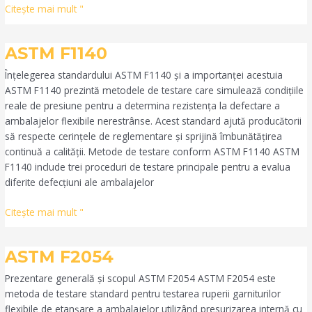
Citeşte mai mult "
ASTM
ASTM F1140
F1140
Înțelegerea standardului ASTM F1140 și a importanței acestuia
ASTM F1140 prezintă metodele de testare care simulează condițiile
reale de presiune pentru a determina rezistența la defectare a
ambalajelor flexibile nerestrânse. Acest standard ajută producătorii
să respecte cerințele de reglementare și sprijină îmbunătățirea
continuă a calității. Metode de testare conform ASTM F1140 ASTM
F1140 include trei proceduri de testare principale pentru a evalua
diferite defecțiuni ale ambalajelor
Citeşte mai mult "
ASTM
ASTM F2054
F2054
Prezentare generală și scopul ASTM F2054 ASTM F2054 este
metoda de testare standard pentru testarea ruperii garniturilor
flexibile de etanșare a ambalajelor utilizând presurizarea internă cu