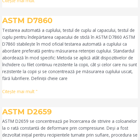
Citeşte mai mult "
ASTM
ASTM D7860
D7860
Testarea automată a cuplului, testul de cuplu al capacului, testul de
cuplu pentru îndepărtarea capacului de sticlă în ASTM D7860 ASTM
D7860 stabilește în mod oficial testarea automată a cuplului ca
abordare preferată pentru măsurarea retenției cuplului. Standardul
abordează în mod specific: Metoda se aplică atât dispozitivelor de
închidere cu filet continuu rezistente la copii, cât și celor care nu sunt
rezistente la copii și se concentrează pe măsurarea cuplului uscat,
fără lubrifiere. Definiții cheie care
Citeşte mai mult "
ASTM
ASTM D2659
D2659
ASTM D2659 se concentrează pe încercarea de strivire a coloanelor
la o rată constantă de deformare prin compresiune. Deși a fost
dezvoltat inițial pentru recipientele turnate prin suflare, procedura se