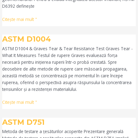
D6392 definește
Citeşte mai mult "
ASTM
ASTM D1004
D1004
ASTM D1004 & Graves Tear & Tear Resistance Test Graves Tear -
What It Measures Testul de rupere Graves evaluează forța
necesară pentru inițierea ruperii într-o probă crestată. Spre
deosebire de alte metode de rupere care măsoară propagarea,
această metodă se concentrează pe momentul în care începe
ruperea, oferind o perspectivă asupra răspunsului la concentrarea
tensiunilor și a rezistenței materialului.
Citeşte mai mult "
ASTM
ASTM D751
D751
Metoda de testare a țesăturilor acoperite Prezentare generală