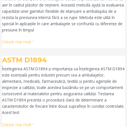
aer în cadrul plăcilor de reținere. Această metodă ajută la evaluarea
capacității unei garnituri flexibile de etanșare a ambalajului de a
rezista la presiunea internă fără a se rupe. Metoda este utilă în
special în aplicațiile în care ambalajele se confruntă cu diferențe de
presiune în timpul
Citeşte mai mult "
ASTM
ASTM D1894
D1894
Înțelegerea ASTM D1894 și importanța sa Înțelegerea ASTM D1894
este esențială pentru industrii precum cea a ambalajelor,
alimentară, medicală, farmaceutică, textilă și pentru agențiile de
inspecție a calității, toate acestea bazându-se pe un comportament
consecvent al materialelor pentru asigurarea calității. Testarea
ASTM D1894 prezintă o procedură clară de determinare a
caracteristicilor de frecare între două suprafețe în condiții controlate.
Acest test
Citeşte mai mult "