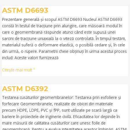
ASTM
ASTM D6693
D6693
Prezentare generală și scopul ASTM D6693 Nucleul ASTM D6693
constă în testul de tracțiune prin alungire, care măsoară modul în
care o geomembrană răspunde atunci când este supusă unei
sarcini de tracțiune uniaxială la o viteză controlată. În timpul testării,
materialul suferă o deformare elastică, o posibilă cedare și, în cele
din urmă, o rupere. Parametrii cheie obținuți în urma acestui proces
includ: Aceste valori furnizează
Citeşte mai mult "
ASTM
ASTM D6392
D6392
Testarea cusăturilor geomembranelor: Testarea prin exfoliere și
forfecare Geomembranele, realizate de obicei din materiale
precum HDPE, LDPE, PVC și fPP, sunt utilizate pe scară largă ca
bariere în proiectele de inginerie civilă. Eficacitatea lor depinde în
mare măsură de calitatea cusăturilor care unesc foile de
geomembrană. Pentru a evalua integritatea acestor îmbinări, ASTM