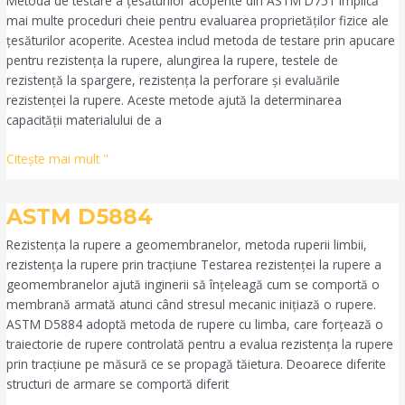
Metoda de testare a țesăturilor acoperite din ASTM D751 implică
mai multe proceduri cheie pentru evaluarea proprietăților fizice ale
țesăturilor acoperite. Acestea includ metoda de testare prin apucare
pentru rezistența la rupere, alungirea la rupere, testele de
rezistență la spargere, rezistența la perforare și evaluările
rezistenței la rupere. Aceste metode ajută la determinarea
capacității materialului de a
Citeşte mai mult "
ASTM
ASTM D5884
D5884
Rezistența la rupere a geomembranelor, metoda ruperii limbii,
rezistența la rupere prin tracțiune Testarea rezistenței la rupere a
geomembranelor ajută inginerii să înțeleagă cum se comportă o
membrană armată atunci când stresul mecanic inițiază o rupere.
ASTM D5884 adoptă metoda de rupere cu limba, care forțează o
traiectorie de rupere controlată pentru a evalua rezistența la rupere
prin tracțiune pe măsură ce se propagă tăietura. Deoarece diferite
structuri de armare se comportă diferit