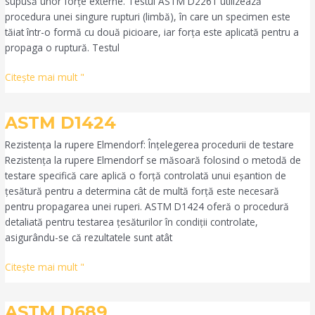
supusă unor forțe externe. Testul ASTM D2261 utilizează
procedura unei singure rupturi (limbă), în care un specimen este
tăiat într-o formă cu două picioare, iar forța este aplicată pentru a
propaga o ruptură. Testul
Citeşte mai mult "
ASTM
ASTM D1424
D1424
Rezistența la rupere Elmendorf: Înțelegerea procedurii de testare
Rezistența la rupere Elmendorf se măsoară folosind o metodă de
testare specifică care aplică o forță controlată unui eșantion de
țesătură pentru a determina cât de multă forță este necesară
pentru propagarea unei ruperi. ASTM D1424 oferă o procedură
detaliată pentru testarea țesăturilor în condiții controlate,
asigurându-se că rezultatele sunt atât
Citeşte mai mult "
ASTM
ASTM D689