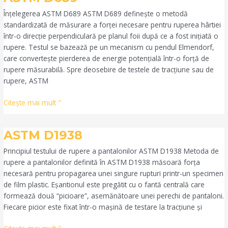
D689
Înțelegerea ASTM D689 ASTM D689 definește o metodă
standardizată de măsurare a forței necesare pentru ruperea hârtiei
într-o direcție perpendiculară pe planul foii după ce a fost inițiată o
rupere. Testul se bazează pe un mecanism cu pendul Elmendorf,
care convertește pierderea de energie potențială într-o forță de
rupere măsurabilă. Spre deosebire de testele de tracțiune sau de
rupere, ASTM
Citeşte mai mult "
ASTM
ASTM D1938
D1938
Principiul testului de rupere a pantalonilor ASTM D1938 Metoda de
rupere a pantalonilor definită în ASTM D1938 măsoară forța
necesară pentru propagarea unei singure rupturi printr-un specimen
de film plastic. Eșantionul este pregătit cu o fantă centrală care
formează două “picioare”, asemănătoare unei perechi de pantaloni.
Fiecare picior este fixat într-o mașină de testare la tracțiune și