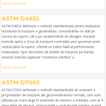
Citeşte mai mult "
ASTM
ASTM D4632
D4632
ASTM D4632 definește o metodă standardizată pentru evaluarea
rezistenței la tracțiune a geotextilului, concentrându-se atât pe
sarcina de rupere, cât și pe caracteristicile de alungire. Această
metodă aplică o forță de tracțiune controlată unui specimen prins
central până la rupere, oferind un indice fiabil al performanței
materialului. Spre deosebire de testele de tracțiune pe bandă,
această metodă captează “rezistența efectivă” a
Citeşte mai mult "
ASTM
ASTM D7003
D7003
ASTM D7003 definește o metodă standardizată de evaluare a
proprietăților de tracțiune ale geomembranelor armate, care sunt
utilizate pe scară largă în sistemele de reținere a mediului, cum ar fi
depozitele de deșeuri, rezervoarele și operațiunile miniere. Aceste