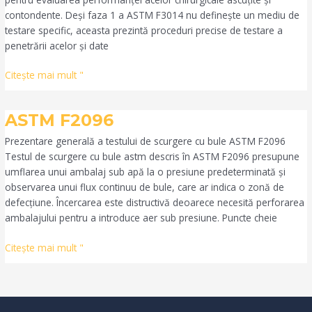
contondente. Deși faza 1 a ASTM F3014 nu definește un mediu de
testare specific, aceasta prezintă proceduri precise de testare a
penetrării acelor și date
Citeşte mai mult "
ASTM
ASTM F2096
F2096
Prezentare generală a testului de scurgere cu bule ASTM F2096
Testul de scurgere cu bule astm descris în ASTM F2096 presupune
umflarea unui ambalaj sub apă la o presiune predeterminată și
observarea unui flux continuu de bule, care ar indica o zonă de
defecțiune. Încercarea este distructivă deoarece necesită perforarea
ambalajului pentru a introduce aer sub presiune. Puncte cheie
Citeşte mai mult "