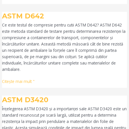
ASTM
ASTM D642
D642
Ce este testul de compresie pentru cutii ASTM D642? ASTM D642
este metoda standard de testare pentru determinarea rezistenței la
compresiune a containerelor de transport, componentelor și
încărcăturilor unitare. Această metodă măsoară cât de bine rezistă
un recipient de ambalare la forțele care îl comprimă din partea
superioară, de pe margini sau din colțuri. Se aplică cutiilor
individuale, încărcăturilor unitare complete sau materialelor de
ambalare.
Citeşte mai mult "
ASTM
ASTM D3420
D3420
Înțelegerea ASTM D3420 și a importanței sale ASTM D3420 este un
standard recunoscut pe scară largă, utilizat pentru a determina
rezistența la impact prin pendulare a materialelor din folie de
plastic. Acesta simulează condițiile de impact din lumea reală pentru