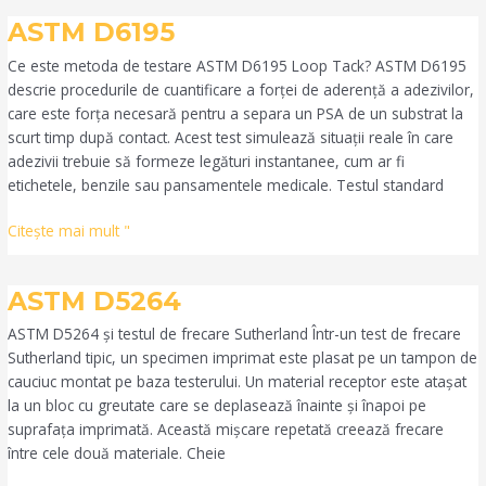
ASTM
ASTM D6195
D6195
Ce este metoda de testare ASTM D6195 Loop Tack? ASTM D6195
descrie procedurile de cuantificare a forței de aderență a adezivilor,
care este forța necesară pentru a separa un PSA de un substrat la
scurt timp după contact. Acest test simulează situații reale în care
adezivii trebuie să formeze legături instantanee, cum ar fi
etichetele, benzile sau pansamentele medicale. Testul standard
Citeşte mai mult "
ASTM
ASTM D5264
D5264
ASTM D5264 și testul de frecare Sutherland Într-un test de frecare
Sutherland tipic, un specimen imprimat este plasat pe un tampon de
cauciuc montat pe baza testerului. Un material receptor este atașat
la un bloc cu greutate care se deplasează înainte și înapoi pe
suprafața imprimată. Această mișcare repetată creează frecare
între cele două materiale. Cheie