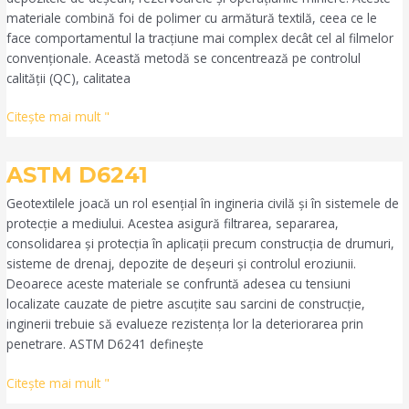
materiale combină foi de polimer cu armătură textilă, ceea ce le
face comportamentul la tracțiune mai complex decât cel al filmelor
convenționale. Această metodă se concentrează pe controlul
calității (QC), calitatea
Citeşte mai mult "
ASTM
ASTM D6241
D6241
Geotextilele joacă un rol esențial în ingineria civilă și în sistemele de
protecție a mediului. Acestea asigură filtrarea, separarea,
consolidarea și protecția în aplicații precum construcția de drumuri,
sisteme de drenaj, depozite de deșeuri și controlul eroziunii.
Deoarece aceste materiale se confruntă adesea cu tensiuni
localizate cauzate de pietre ascuțite sau sarcini de construcție,
inginerii trebuie să evalueze rezistența lor la deteriorarea prin
penetrare. ASTM D6241 definește
Citeşte mai mult "