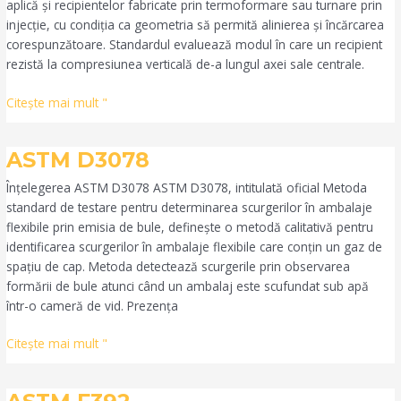
aplică și recipientelor fabricate prin termoformare sau turnare prin
injecție, cu condiția ca geometria să permită alinierea și încărcarea
corespunzătoare. Standardul evaluează modul în care un recipient
rezistă la compresiunea verticală de-a lungul axei sale centrale.
Citeşte mai mult "
ASTM
ASTM D3078
D3078
Înțelegerea ASTM D3078 ASTM D3078, intitulată oficial Metoda
standard de testare pentru determinarea scurgerilor în ambalaje
flexibile prin emisia de bule, definește o metodă calitativă pentru
identificarea scurgerilor în ambalaje flexibile care conțin un gaz de
spațiu de cap. Metoda detectează scurgerile prin observarea
formării de bule atunci când un ambalaj este scufundat sub apă
într-o cameră de vid. Prezența
Citeşte mai mult "
ASTM