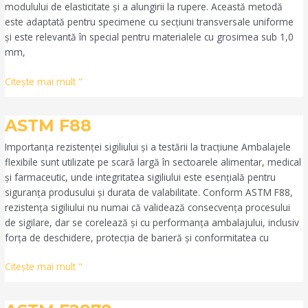
modulului de elasticitate și a alungirii la rupere. Această metodă
este adaptată pentru specimene cu secțiuni transversale uniforme
și este relevantă în special pentru materialele cu grosimea sub 1,0
mm,
Citeşte mai mult "
ASTM
ASTM F88
F88
Importanța rezistenței sigiliului și a testării la tracțiune Ambalajele
flexibile sunt utilizate pe scară largă în sectoarele alimentar, medical
și farmaceutic, unde integritatea sigiliului este esențială pentru
siguranța produsului și durata de valabilitate. Conform ASTM F88,
rezistența sigiliului nu numai că validează consecvența procesului
de sigilare, dar se corelează și cu performanța ambalajului, inclusiv
forța de deschidere, protecția de barieră și conformitatea cu
Citeşte mai mult "
ASTM