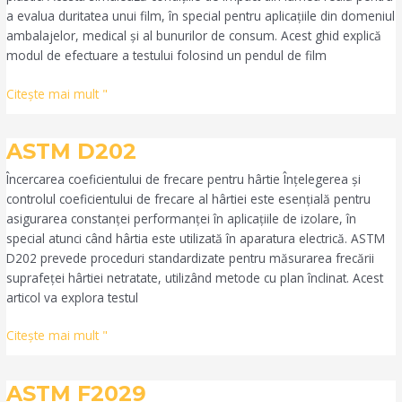
a evalua duritatea unui film, în special pentru aplicațiile din domeniul
ambalajelor, medical și al bunurilor de consum. Acest ghid explică
modul de efectuare a testului folosind un pendul de film
Citeşte mai mult "
ASTM
ASTM D202
D202
Încercarea coeficientului de frecare pentru hârtie Înțelegerea și
controlul coeficientului de frecare al hârtiei este esențială pentru
asigurarea constanței performanței în aplicațiile de izolare, în
special atunci când hârtia este utilizată în aparatura electrică. ASTM
D202 prevede proceduri standardizate pentru măsurarea frecării
suprafeței hârtiei netratate, utilizând metode cu plan înclinat. Acest
articol va explora testul
Citeşte mai mult "
ASTM
ASTM F2029