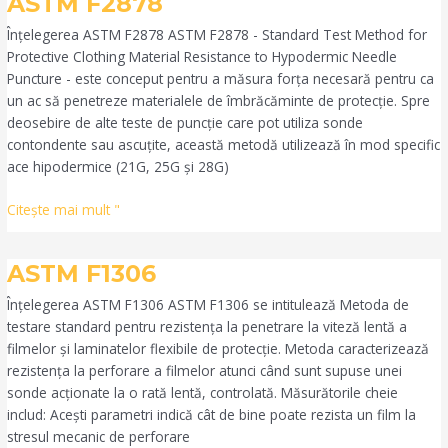
ASTM F2878
F2878
Înțelegerea ASTM F2878 ASTM F2878 - Standard Test Method for
Protective Clothing Material Resistance to Hypodermic Needle
Puncture - este conceput pentru a măsura forța necesară pentru ca
un ac să penetreze materialele de îmbrăcăminte de protecție. Spre
deosebire de alte teste de puncție care pot utiliza sonde
contondente sau ascuțite, această metodă utilizează în mod specific
ace hipodermice (21G, 25G și 28G)
Citeşte mai mult "
ASTM
ASTM F1306
F1306
Înțelegerea ASTM F1306 ASTM F1306 se intitulează Metoda de
testare standard pentru rezistența la penetrare la viteză lentă a
filmelor și laminatelor flexibile de protecție. Metoda caracterizează
rezistența la perforare a filmelor atunci când sunt supuse unei
sonde acționate la o rată lentă, controlată. Măsurătorile cheie
includ: Acești parametri indică cât de bine poate rezista un film la
stresul mecanic de perforare