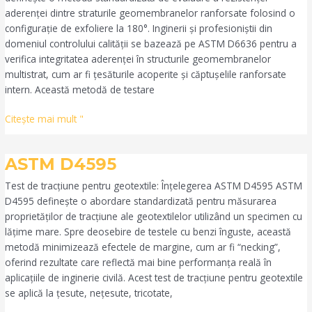
aderenței dintre straturile geomembranelor ranforsate folosind o
configurație de exfoliere la 180°. Inginerii și profesioniștii din
domeniul controlului calității se bazează pe ASTM D6636 pentru a
verifica integritatea aderenței în structurile geomembranelor
multistrat, cum ar fi țesăturile acoperite și căptușelile ranforsate
intern. Această metodă de testare
Citeşte mai mult "
ASTM
ASTM D4595
D4595
Test de tracțiune pentru geotextile: Înțelegerea ASTM D4595 ASTM
D4595 definește o abordare standardizată pentru măsurarea
proprietăților de tracțiune ale geotextilelor utilizând un specimen cu
lățime mare. Spre deosebire de testele cu benzi înguste, această
metodă minimizează efectele de margine, cum ar fi “necking”,
oferind rezultate care reflectă mai bine performanța reală în
aplicațiile de inginerie civilă. Acest test de tracțiune pentru geotextile
se aplică la țesute, nețesute, tricotate,