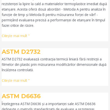
rezistenței la lipire la cald a materialelor termoplastice imediat după
etanșare. Acesta oferă două abordări - Metoda A pentru analiza în
funcție de timp și Metoda B pentru măsurarea forței de vârf -
permițând evaluarea precisă a performanței de etanșare în timpul
fazei critice de răcire.
Citeşte mai mult "
ASTM
ASTM D2732
D2732
ASTM D2732 evaluează contracția termică liniară fără restricții a
filmelor din plastic prin măsurarea modificărilor dimensionale după
încălzirea controlată.
Citeşte mai mult "
ASTM
ASTM D6636
D6636
Înțelegerea ASTM D6636 și a importanței sale ASTM D6636
definește o metodă standardizată de evaluare a rezistenței