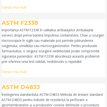
Citeşte mai mult "
ASTM
ASTM F2338
F2338
Importanța ASTM F2338 în calitatea ambalajelor Ambalajele
servesc drept prima barieră împotriva contaminării. Chiar și scurgeri
microscopice în sigilii sau materiale pot permite pătrunderea
oxigenului, umidității sau microorganismelor. Pentru produsele
farmaceutice, o singură scurgere nedetectată poate compromite
siguranța pacienților. ASTM F2338 abordează această problemă
prin oferirea unui test validat, nedistructiv și repetabil
Citeşte mai mult "
ASTM
ASTM D4833
D4833
Înțelegerea standardului ASTM D4833 Metoda de testare standard
ASTM D4833 pentru indicele de rezistență la perforare a
geomembranelor și a produselor conexe definește o procedură