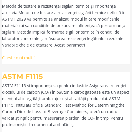
F2029
Metoda de testare a rezistenței sigilării termice și importanța
acesteia Metoda de testare a rezistenței sigilării termice definită în
ASTM F2029 vă permite să analizați modul în care modificările
materialului sau condițiile de prelucrare influențează performanța
sigilării. Metoda implică formarea sigiliilor termice în condiții de
laborator controlate și măsurarea rezistenței legăturilor rezultate.
Variabile cheie de etanșare: Acești parametri
Citeşte mai mult "
ASTM
ASTM F1115
F1115
ASTM F1115 și importanța sa pentru industrie Asigurarea retenției
dioxidului de carbon (CO₂) în băuturile carbogazoase este un aspect
esențial al integrității ambalajului și al calității produsului. ASTM
F1115, intitulată oficial Standard Test Method for Determining the
Carbon Dioxide Loss of Beverage Containers, oferă un cadru
validat științific pentru măsurarea pierderii de CO₂ în timp. Pentru
profesioniștii din domeniul ambalării și