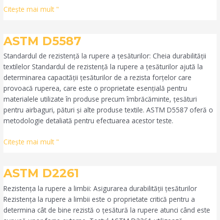
Citeşte mai mult "
ASTM
ASTM D5587
D5587
Standardul de rezistență la rupere a țesăturilor: Cheia durabilității
textilelor Standardul de rezistență la rupere a țesăturilor ajută la
determinarea capacității țesăturilor de a rezista forțelor care
provoacă ruperea, care este o proprietate esențială pentru
materialele utilizate în produse precum îmbrăcăminte, țesături
pentru airbaguri, pături și alte produse textile. ASTM D5587 oferă o
metodologie detaliată pentru efectuarea acestor teste.
Citeşte mai mult "
ASTM
ASTM D2261
D2261
Rezistența la rupere a limbii: Asigurarea durabilității țesăturilor
Rezistența la rupere a limbii este o proprietate critică pentru a
determina cât de bine rezistă o țesătură la rupere atunci când este