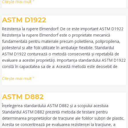
Citeşte mai mult "
ASTM
ASTM D1922
D1922
Rezistența la rupere Elmendorf: De ce este important ASTM D1922
Rezistența la rupere Elmendorf este o proprietate mecanică
fundamentală pentru materiale precum polietilena, polipropilena,
poliesterul și alte folii utilizate în ambalaje flexibile. Standardul
ASTM D1922 conturează o metodă consecventă și repetabilă de
evaluare a acestei proprietăți. Importanța standardului ASTM D1922
constă în capacitatea sa de a: Această metodă este deosebit de
Citeşte mai mult "
ASTM
ASTM D882
D882
Înțelegerea standardului ASTM D882 și a scopului acestuia
Standardul ASTM D882 prezintă metoda de testare pentru
determinarea proprietăților de tracțiune ale foliilor subțiri de plastic.
Acesta se concentrează pe evaluarea rezistenței la tracțiune, a