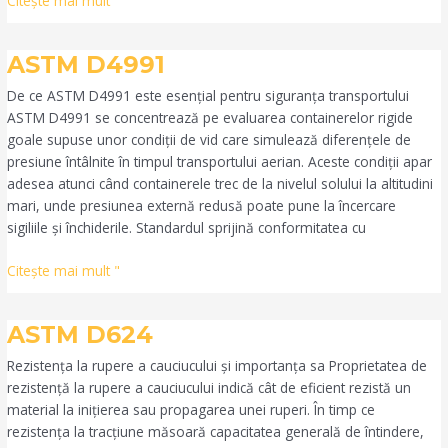
Citeşte mai mult "
ASTM
ASTM D4991
D4991
De ce ASTM D4991 este esențial pentru siguranța transportului
ASTM D4991 se concentrează pe evaluarea containerelor rigide
goale supuse unor condiții de vid care simulează diferențele de
presiune întâlnite în timpul transportului aerian. Aceste condiții apar
adesea atunci când containerele trec de la nivelul solului la altitudini
mari, unde presiunea externă redusă poate pune la încercare
sigiliile și închiderile. Standardul sprijină conformitatea cu
Citeşte mai mult "
ASTM
ASTM D624
D624
Rezistența la rupere a cauciucului și importanța sa Proprietatea de
rezistență la rupere a cauciucului indică cât de eficient rezistă un
material la inițierea sau propagarea unei ruperi. În timp ce
rezistența la tracțiune măsoară capacitatea generală de întindere,