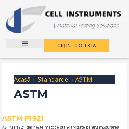
Treci
la
conținut
OBȚINE O OFERTĂ
Acasă
Standarde
ASTM
ASTM
ASTM
ASTM F1921
F1921
ASTM F1921 definește metode standardizate pentru măsurarea