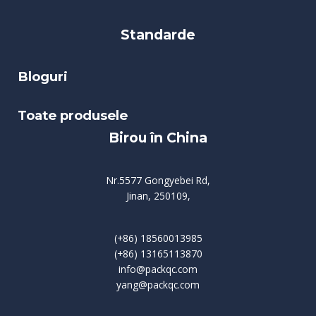
Standarde
Bloguri
Toate produsele
Birou în China
Nr.5577 Gongyebei Rd,
Jinan, 250109,
(+86) 18560013985
(+86) 13165113870
info@packqc.com
yang@packqc.com