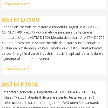
Citeşte mai mult "
ASTM
ASTM D1709
D1709
Principalele metode de testare a impactului săgeții în ASTM D1709
ASTM D1709 prezintă două metode principale de testare a
impactului săgeții: ASTM D1709 Metoda de testare A: ASTM D1709
Metoda de testare B: Aceste metode de testare sunt esențiale în
evaluarea rezistenței și calității filmelor din plastic și sunt adoptate
pe scară largă în diverse industrii, inclusiv în aplicații de ambalare și
siguranță alimentară. Testarea
Citeşte mai mult "
ASTM
ASTM F3014
F3014
Prezentare generală și importanță ASTM F3014 ASTM F3014,
intitulat “Metodă standard de testare pentru testarea penetrării
acelor utilizate în suturile chirurgicale”, oferă orientări standardizate
pentru evaluarea performanței acelor chirurgicale ascuțite și