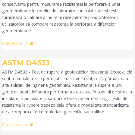
consecventă pentru măsurarea rezistenței la perforare a unei
geomembrane în condiții de laborator controlate. Acest test
furnizează o valoare a indicelui care permite producătorilor și
utilizatorilor să compare rezistența la perforare a diferitelor
geomembrane
Citeşte mai mult "
ASTM
ASTM D4533
D4533
ASTM D4533 - Test de rupere a geotextilelor Relevanță Geotextilele
sunt materiale textile permeabile utilizate în sol, rocă, pământ sau
alte aplicații de inginerie geotehnică. Rezistența la rupere a unui
geotextil poate influența performanța acestuia în condiții de stres la
instalare, manipulare și sarcini de teren pe termen lung. Testul de
rezistență la rupere trapezoidală oferă o modalitate standardizată
de a compara diferite materiale geotextile sau calibre
Citeşte mai mult "