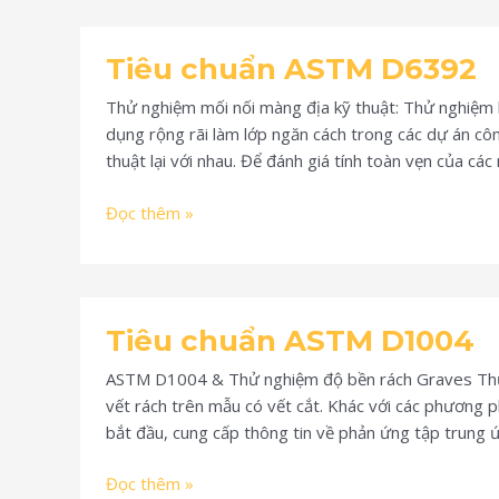
Tiêu
Tiêu chuẩn ASTM D6392
chuẩn
ASTM
Thử nghiệm mối nối màng địa kỹ thuật: Thử nghiệm 
D6392
dụng rộng rãi làm lớp ngăn cách trong các dự án côn
thuật lại với nhau. Để đánh giá tính toàn vẹn của c
Đọc thêm »
Tiêu
Tiêu chuẩn ASTM D1004
chuẩn
ASTM
ASTM D1004 & Thử nghiệm độ bền rách Graves Thử n
D1004
vết rách trên mẫu có vết cắt. Khác với các phương 
bắt đầu, cung cấp thông tin về phản ứng tập trung ứ
Đọc thêm »