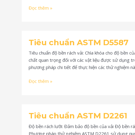
Đọc thêm »
Tiêu
Tiêu chuẩn ASTM D5587
chuẩn
ASTM
Tiêu chuẩn độ bền rách vải: Chìa khóa cho độ bền củ
D5587
chất quan trọng đối với các vật liệu được sử dụng 
phương pháp chi tiết để thực hiện các thử nghiệm nà
Đọc thêm »
Tiêu
Tiêu chuẩn ASTM D2261
chuẩn
ASTM
Độ bền rách lưỡi: Đảm bảo độ bền của vải Độ bền rách
D2261
Phương pháp thử nghiệm ASTM D2261 sử dụng quy trì