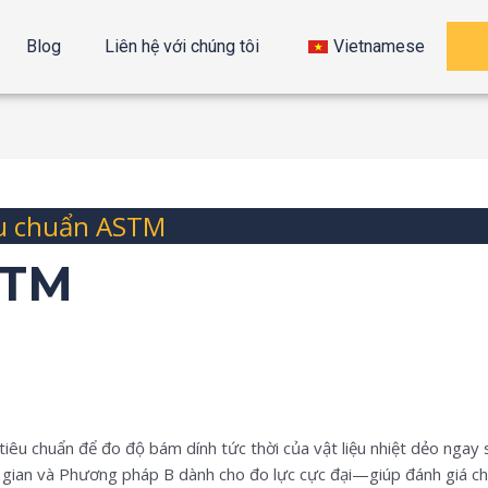
Blog
Liên hệ với chúng tôi
Vietnamese
u chuẩn ASTM
STM
u chuẩn để đo độ bám dính tức thời của vật liệu nhiệt dẻo ngay s
ian và Phương pháp B dành cho đo lực cực đại—giúp đánh giá chín