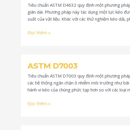
Tiêu chuẩn ASTM D4632 quy định một phương pháp tiê
giãn dài. Phương pháp này tác dụng một lực kéo đượ
suất của vật liệu. Khác với các thử nghiệm kéo dải,
Đọc thêm »
ASTM
ASTM D7003
D7003
Tiêu chuẩn ASTM D7003 quy định một phương pháp tiê
các hệ thống ngăn chặn ô nhiễm môi trường như bãi c
hành vi kéo của chúng phức tạp hơn so với các loại
Đọc thêm »
ASTM