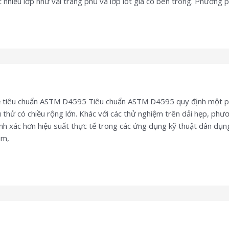
ật nhiều lớp như vải tráng phủ và lớp lót gia cố bên trong. Phương
về tiêu chuẩn ASTM D4595 Tiêu chuẩn ASTM D4595 quy định một ph
thử có chiều rộng lớn. Khác với các thử nghiệm trên dải hẹp, phư
ính xác hơn hiệu suất thực tế trong các ứng dụng kỹ thuật dân dụn
im,