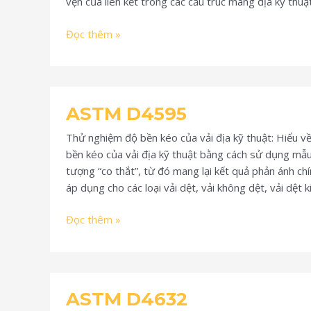
vẹn của liên kết trong các cấu trúc màng địa kỹ thu
Đọc thêm »
ASTM
ASTM D4595
D4595
Thử nghiệm độ bền kéo của vải địa kỹ thuật: Hiểu 
bền kéo của vải địa kỹ thuật bằng cách sử dụng mẫu 
tượng “co thắt”, từ đó mang lại kết quả phản ánh ch
áp dụng cho các loại vải dệt, vải không dệt, vải dệt k
Đọc thêm »
ASTM
ASTM D4632
D4632