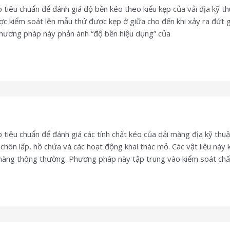
u chuẩn để đánh giá độ bền kéo theo kiểu kẹp của vải địa kỹ thuậ
c kiểm soát lên mẫu thử được kẹp ở giữa cho đến khi xảy ra đứt gã
 phương pháp này phản ánh “độ bền hiệu dụng” của
u chuẩn để đánh giá các tính chất kéo của dải màng địa kỹ thuật g
hôn lấp, hồ chứa và các hoạt động khai thác mỏ. Các vật liệu này k
 màng thông thường. Phương pháp này tập trung vào kiểm soát chấ