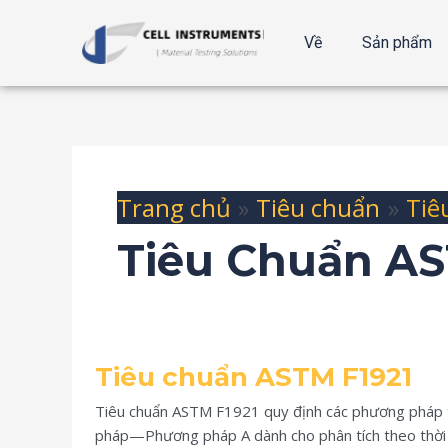
Bỏ
qua
Về
Sản phẩm
nội
dung
Trang chủ
Tiêu chuẩn
Tiê
Tiêu Chuẩn A
Tiêu
Tiêu chuẩn ASTM F1921
chuẩn
ASTM
Tiêu chuẩn ASTM F1921 quy định các phương pháp tiê
F1921
pháp—Phương pháp A dành cho phân tích theo thời g