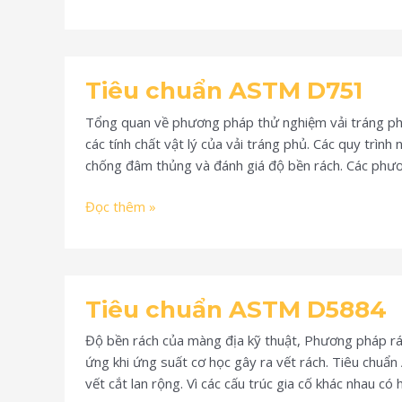
Tiêu
Tiêu chuẩn ASTM D751
chuẩn
ASTM
Tổng quan về phương pháp thử nghiệm vải tráng ph
D751
các tính chất vật lý của vải tráng phủ. Các quy trì
chống đâm thủng và đánh giá độ bền rách. Các phươn
Đọc thêm »
Tiêu
Tiêu chuẩn ASTM D5884
chuẩn
ASTM
Độ bền rách của màng địa kỹ thuật, Phương pháp rác
D5884
ứng khi ứng suất cơ học gây ra vết rách. Tiêu chuẩ
vết cắt lan rộng. Vì các cấu trúc gia cố khác nhau có 