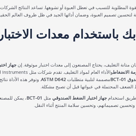
ة المطلوبة للتسبب في تعطل العبوة أو تشوهها. تساعد النتائج الشركات
زمة لتحسين تصميم العبوة، وضمان أدائها الجيد في ظل ظروف العالم الحقي
 باستخدام معدات الاختبار 
ن متانة التغليف، يحتاج المصنعون إلى معدات اختبار موثوقة. إن
جهاز اخت
مة الانضغاط
والأداء العام لمواد التغليف. تقدم شركات مثل Cell Instruments حلول اختبار متقدمة، مثل
 BCT-01
مصممة لتلبية متطلبات
ASTM D642
. وتوفر هذه الأداة نتا
 الضعف المحتملة في عبواتها قبل أن تصبح مشكلة.
ريق استخدام
جهاز اختبار الضغط الصندوقي
مثل
BCT-01
، يمكن للمصنع
وتحسين تصميماتهم، وتحسين سلامة المنتج أثناء النقل.