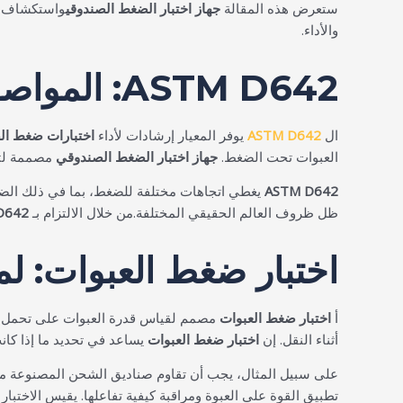
ستعرض هذه المقالة
جهاز اختبار الضغط الصندوقي
واستكشاف طر
والأداء.
ASTM D642: المواصفة القياسية لاختبار الضغط الصندوقي
ال
ASTM D642
يوفر المعيار إرشادات لأداء
اختبارات ضغط ال
العبوات تحت الضغط.
جهاز اختبار الضغط الصندوقي
مصممة لتطب
ASTM D642
يغطي اتجاهات مختلفة للضغط، بما في ذلك الضغط 
ظل ظروف العالم الحقيقي المختلفة.
من خلال الالتزام بـ
D642
اختبار ضغط العبوات: لم
أ
اختبار ضغط العبوات
مصمم لقياس قدرة العبوات على تحمل قوى
أثناء النقل. إن
اختبار ضغط العبوات
يساعد في تحديد ما إذا كا
على سبيل المثال، يجب أن تقاوم صناديق الشحن المصنوعة من ا
تطبيق القوة على العبوة ومراقبة كيفية تفاعلها. يقيس الاختبار