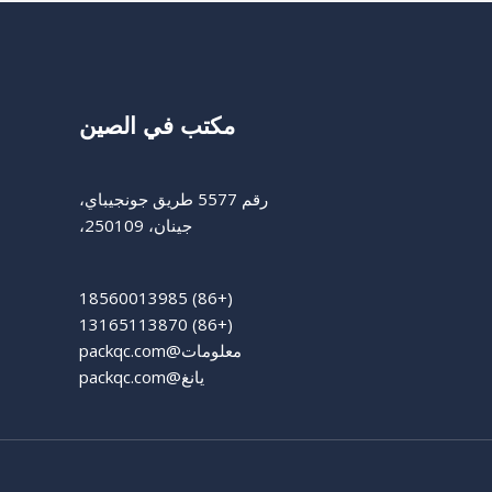
مكتب في الصين
رقم 5577 طريق جونجيباي،
جينان، 250109،
(+86) 18560013985
(+86) 13165113870
معلومات@packqc.com
يانغ@packqc.com