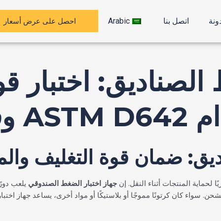
احصل على عرض أسعار
ونة
اتصل بنا
Arabic
الصناديق: اختبار قوة
لتراص
يق: ضمان قوة التغليف والمت
ا لحماية المنتجات أثناء النقل. إن
جهاز اختبار الضغط الصندوقي
يلعب دورً
شحن. سواء كان كرتونًا مموجًا أو بلاستيكًا أو مواد أخرى، يساعد جهاز ا