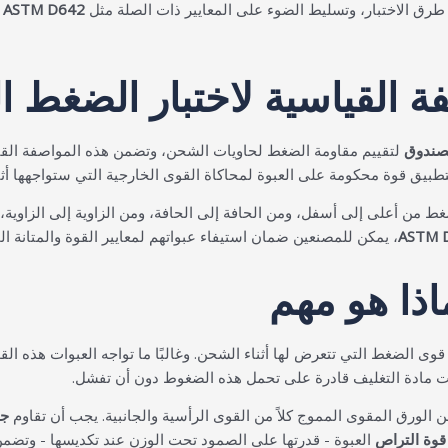
ق الاختبار، وتسليط الضوء على المعايير ذات الصلة مثل
ASTM D642
ل
صندوق
لتقييم مقاومة الضغط لحاويات الشحن، وتضمن هذه المواصفة القيا
يق قوة محكومة على العبوة لمحاكاة القوى الخارجية التي ستواجهها أثناء
من أعلى إلى أسفل، ومن الحافة إلى الحافة، ومن الزاوية إلى الزاوية، 
ASTM 
، يمكن للمصنعين ضمان استيفاء عبواتهم لمعايير القوة والمتانة ال
اذا هو مهم
 الضغط التي تتعرض لها أثناء الشحن. وغالبًا ما تواجه العبوات هذه ال
نت مادة التغليف قادرة على تحمل هذه الضغوط دون أن تفشل.
لورق المقوى المموج كلاً من القوى الرأسية والجانبية. يجب أن تقاوم
جه
قوة التراص
العبوة - قدرتها على الصمود تحت الوزن عند تكديسها - وتضمن عدم