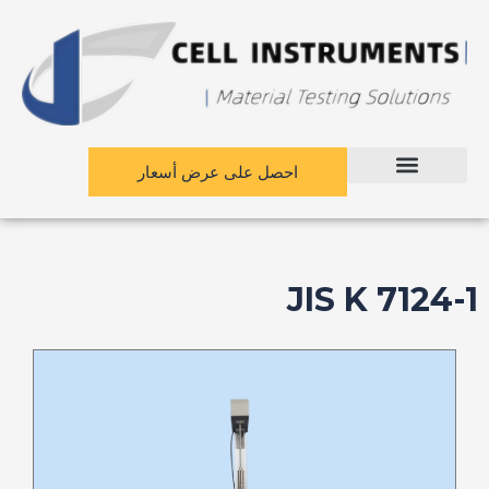
نتقل
لى
لمحتوى
احصل على عرض أسعار
JIS K 7124-1