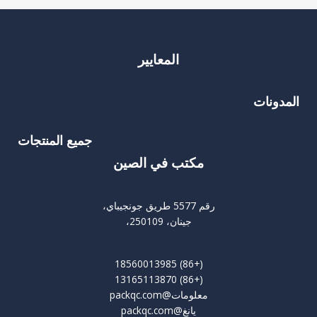
المعايير
المدونات
جميع المنتجات
مكتب في الصين
رقم 5577 طريق جونجيباي،
جينان، 250109،
(+86) 18560013985
(+86) 13165113870
معلومات@packqc.com
يانغ@packqc.com