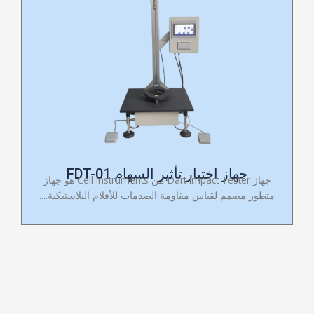
جهاز اختبار تأثير السهام FDT-01
جهاز Dart Impact Tester من Cell Instruments هو جهاز
متطور مصمم لقياس مقاومة الصدمات للأفلام البلاستيكية....