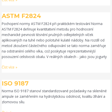
ASTM
ASTM F2824
F2824
Pochopení normy ASTM F2824 při praktickém testování Norma
ASTM F2824 definuje kvantitativní metodu pro hodnocení
mechanické pevnosti těsnění pružných odlepitelných víček
aplikovaných na tuhé nebo polotuhé kulaté nádoby. Na rozdíl od
metod zkoušení částečného odlupování se tato norma zaměřuje
na odstranění celého víka, což poskytuje reprezentativnější
posouzení celistvosti obalu. V reálných obalech - jako jsou jogurty
Číst více »
ISO
ISO 9187
9187
Norma ISO 9187 stanoví standardizované požadavky na skleněné
ampule se zaměřením na hydrolytickou odolnost, kvalitu žíhání a
zlomovou sílu.