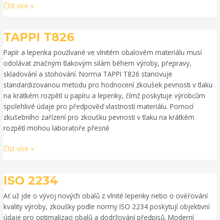
Číst více »
TAPPI
TAPPI T826
T826
Papír a lepenka používané ve vlnitém obalovém materiálu musí
odolávat značným tlakovým silám během výroby, přepravy,
skladování a stohování. Norma TAPPI T826 stanovuje
standardizovanou metodu pro hodnocení zkoušek pevnosti v tlaku
na krátkém rozpětí u papíru a lepenky, čímž poskytuje výrobcům
spolehlivé údaje pro předpověď vlastností materiálu. Pomocí
zkušebního zařízení pro zkoušku pevnosti v tlaku na krátkém
rozpětí mohou laboratoře přesně
Číst více »
ISO
ISO 2234
2234
Ať už jde o vývoj nových obalů z vlnité lepenky nebo o ověřování
kvality výroby, zkoušky podle normy ISO 2234 poskytují objektivní
údaje pro optimalizaci obalů a dodržování předpisů. Moderní