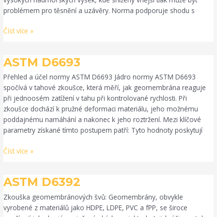
problémem pro těsnění a uzávěry. Norma podporuje shodu s
Číst více »
ASTM
ASTM D6693
D6693
Přehled a účel normy ASTM D6693 Jádro normy ASTM D6693
spočívá v tahové zkoušce, která měří, jak geomembrána reaguje
při jednoosém zatížení v tahu při kontrolované rychlosti. Při
zkoušce dochází k pružné deformaci materiálu, jeho možnému
poddajnému namáhání a nakonec k jeho roztržení. Mezi klíčové
parametry získané tímto postupem patří: Tyto hodnoty poskytují
Číst více »
ASTM
ASTM D6392
D6392
Zkouška geomembránových švů: Geomembrány, obvykle
vyrobené z materiálů jako HDPE, LDPE, PVC a fPP, se široce