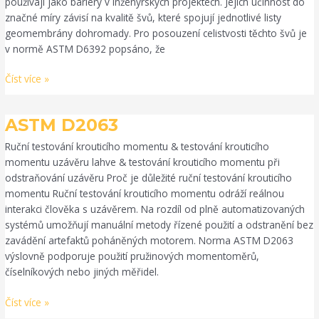
používají jako bariéry v inženýrských projektech. Jejich účinnost do
značné míry závisí na kvalitě švů, které spojují jednotlivé listy
geomembrány dohromady. Pro posouzení celistvosti těchto švů je
v normě ASTM D6392 popsáno, že
Číst více »
ASTM
ASTM D2063
D2063
Ruční testování krouticího momentu & testování krouticího
momentu uzávěru lahve & testování krouticího momentu při
odstraňování uzávěru Proč je důležité ruční testování krouticího
momentu Ruční testování krouticího momentu odráží reálnou
interakci člověka s uzávěrem. Na rozdíl od plně automatizovaných
systémů umožňují manuální metody řízené použití a odstranění bez
zavádění artefaktů poháněných motorem. Norma ASTM D2063
výslovně podporuje použití pružinových momentoměrů,
číselníkových nebo jiných měřidel.
Číst více »