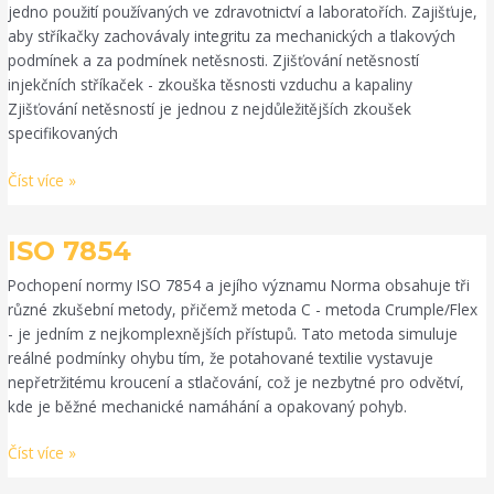
jedno použití používaných ve zdravotnictví a laboratořích. Zajišťuje,
aby stříkačky zachovávaly integritu za mechanických a tlakových
podmínek a za podmínek netěsnosti. Zjišťování netěsností
injekčních stříkaček - zkouška těsnosti vzduchu a kapaliny
Zjišťování netěsností je jednou z nejdůležitějších zkoušek
specifikovaných
Číst více »
ISO
ISO 7854
7854
Pochopení normy ISO 7854 a jejího významu Norma obsahuje tři
různé zkušební metody, přičemž metoda C - metoda Crumple/Flex
- je jedním z nejkomplexnějších přístupů. Tato metoda simuluje
reálné podmínky ohybu tím, že potahované textilie vystavuje
nepřetržitému kroucení a stlačování, což je nezbytné pro odvětví,
kde je běžné mechanické namáhání a opakovaný pohyb.
Číst více »