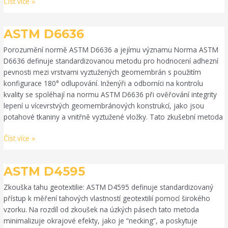
Číst více »
ASTM
ASTM D6636
D6636
Porozumění normě ASTM D6636 a jejímu významu Norma ASTM
D6636 definuje standardizovanou metodu pro hodnocení adhezní
pevnosti mezi vrstvami vyztužených geomembrán s použitím
konfigurace 180° odlupování. Inženýři a odborníci na kontrolu
kvality se spoléhají na normu ASTM D6636 při ověřování integrity
lepení u vícevrstvých geomembránových konstrukcí, jako jsou
potahové tkaniny a vnitřně vyztužené vložky. Tato zkušební metoda
Číst více »
ASTM
ASTM D4595
D4595
Zkouška tahu geotextilie: ASTM D4595 definuje standardizovaný
přístup k měření tahových vlastností geotextilií pomocí širokého
vzorku. Na rozdíl od zkoušek na úzkých pásech tato metoda
minimalizuje okrajové efekty, jako je “necking”, a poskytuje