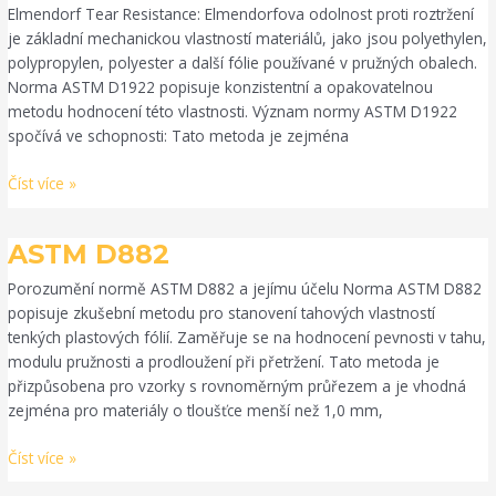
Elmendorf Tear Resistance: Elmendorfova odolnost proti roztržení
je základní mechanickou vlastností materiálů, jako jsou polyethylen,
polypropylen, polyester a další fólie používané v pružných obalech.
Norma ASTM D1922 popisuje konzistentní a opakovatelnou
metodu hodnocení této vlastnosti. Význam normy ASTM D1922
spočívá ve schopnosti: Tato metoda je zejména
Číst více »
ASTM
ASTM D882
D882
Porozumění normě ASTM D882 a jejímu účelu Norma ASTM D882
popisuje zkušební metodu pro stanovení tahových vlastností
tenkých plastových fólií. Zaměřuje se na hodnocení pevnosti v tahu,
modulu pružnosti a prodloužení při přetržení. Tato metoda je
přizpůsobena pro vzorky s rovnoměrným průřezem a je vhodná
zejména pro materiály o tloušťce menší než 1,0 mm,
Číst více »