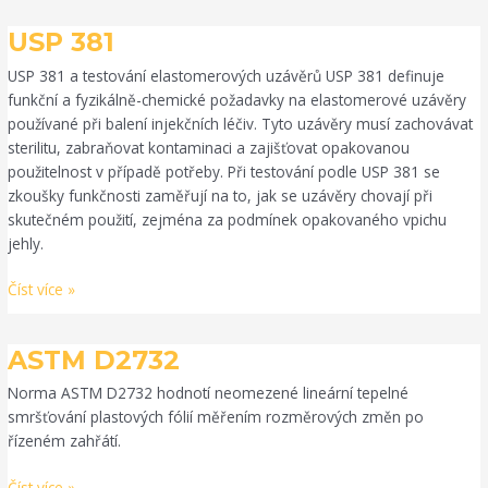
USP
USP 381
381
USP 381 a testování elastomerových uzávěrů USP 381 definuje
funkční a fyzikálně-chemické požadavky na elastomerové uzávěry
používané při balení injekčních léčiv. Tyto uzávěry musí zachovávat
sterilitu, zabraňovat kontaminaci a zajišťovat opakovanou
použitelnost v případě potřeby. Při testování podle USP 381 se
zkoušky funkčnosti zaměřují na to, jak se uzávěry chovají při
skutečném použití, zejména za podmínek opakovaného vpichu
jehly.
Číst více »
ASTM
ASTM D2732
D2732
Norma ASTM D2732 hodnotí neomezené lineární tepelné
smršťování plastových fólií měřením rozměrových změn po
řízeném zahřátí.
Číst více »