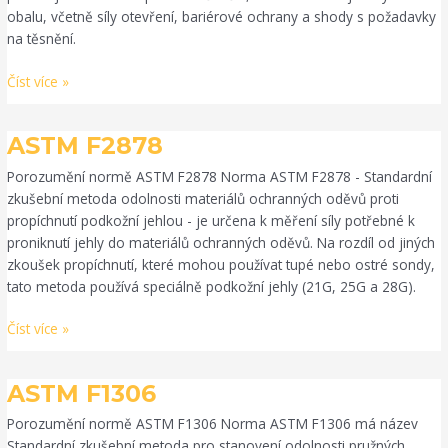
obalu, včetně síly otevření, bariérové ochrany a shody s požadavky
na těsnění.
Číst více »
ASTM
ASTM F2878
F2878
Porozumění normě ASTM F2878 Norma ASTM F2878 - Standardní
zkušební metoda odolnosti materiálů ochranných oděvů proti
propíchnutí podkožní jehlou - je určena k měření síly potřebné k
proniknutí jehly do materiálů ochranných oděvů. Na rozdíl od jiných
zkoušek propíchnutí, které mohou používat tupé nebo ostré sondy,
tato metoda používá speciálně podkožní jehly (21G, 25G a 28G).
Číst více »
ASTM
ASTM F1306
F1306
Porozumění normě ASTM F1306 Norma ASTM F1306 má název
Standardní zkušební metoda pro stanovení odolnosti pružných