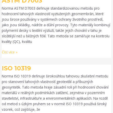
ASTM D7003
D7003
Norma ASTM D7003 definuje standardizovanou metodu pro
hodnocení tahových vlastností vyztužených geomembrán, které
jsou široce používány v systémech ochrany životního prostředí,
jako jsou skládky, nádrže a důlní provozy. Tyto materiály kombinují
polymerní desky s textilní výztuží, takže jejich chování v tahu je
složitější než u běžných fólií. Tato metoda se zaměřuje na kontrolu
kvality (QC), kvalitu
Číst více »
ISO
ISO 10319
10319
Norma ISO 10319 definuje širokoúhlou tahovou zkušební metodu
pro stanovení tahových vlastností geotextilií a příbuzných
geosyntetik. Tato metoda hraje zásadní roli při hodnocení chování
materiálů v reálných podmínkách zatížení, zejména v pozemním
stavitelství, infrastruktuře a environmentálních aplikacích. Na rozdíl
od metod s úzkým pruhem se v normě ISO 10319 používá široký
vzorek, což zajišťuje, že