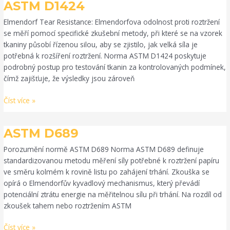
ASTM
ASTM D1424
D1424
Elmendorf Tear Resistance: Elmendorfova odolnost proti roztržení
se měří pomocí specifické zkušební metody, při které se na vzorek
tkaniny působí řízenou silou, aby se zjistilo, jak velká síla je
potřebná k rozšíření roztržení. Norma ASTM D1424 poskytuje
podrobný postup pro testování tkanin za kontrolovaných podmínek,
čímž zajišťuje, že výsledky jsou zároveň
Číst více »
ASTM
ASTM D689
D689
Porozumění normě ASTM D689 Norma ASTM D689 definuje
standardizovanou metodu měření síly potřebné k roztržení papíru
ve směru kolmém k rovině listu po zahájení trhání. Zkouška se
opírá o Elmendorfův kyvadlový mechanismus, který převádí
potenciální ztrátu energie na měřitelnou sílu při trhání. Na rozdíl od
zkoušek tahem nebo roztržením ASTM
Číst více »