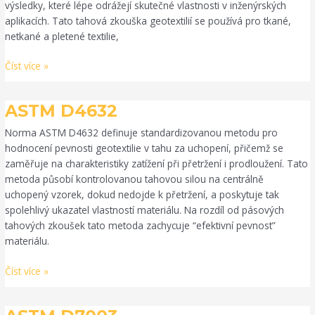
výsledky, které lépe odrážejí skutečné vlastnosti v inženýrských
aplikacích. Tato tahová zkouška geotextilií se používá pro tkané,
netkané a pletené textilie,
Číst více »
ASTM
ASTM D4632
D4632
Norma ASTM D4632 definuje standardizovanou metodu pro
hodnocení pevnosti geotextilie v tahu za uchopení, přičemž se
zaměřuje na charakteristiky zatížení při přetržení i prodloužení. Tato
metoda působí kontrolovanou tahovou silou na centrálně
uchopený vzorek, dokud nedojde k přetržení, a poskytuje tak
spolehlivý ukazatel vlastností materiálu. Na rozdíl od pásových
tahových zkoušek tato metoda zachycuje “efektivní pevnost”
materiálu.
Číst více »
ASTM