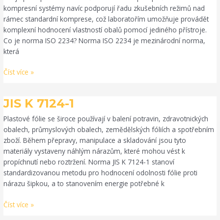
kompresní systémy navíc podporují řadu zkušebních režimů nad
rámec standardní komprese, což laboratořím umožňuje provádět
komplexní hodnocení vlastností obalů pomocí jediného přístroje.
Co je norma ISO 2234? Norma ISO 2234 je mezinárodní norma,
která
Číst více »
JIS
JIS K 7124-1
K
Plastové fólie se široce používají v balení potravin, zdravotnických
7124-
obalech, průmyslových obalech, zemědělských fóliích a spotřebním
1
zboží. Během přepravy, manipulace a skladování jsou tyto
materiály vystaveny náhlým nárazům, které mohou vést k
propíchnutí nebo roztržení. Norma JIS K 7124-1 stanoví
standardizovanou metodu pro hodnocení odolnosti fólie proti
nárazu šipkou, a to stanovením energie potřebné k
Číst více »