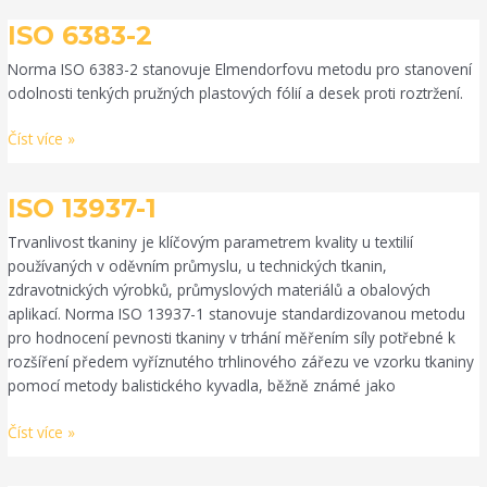
ISO
ISO 6383-2
6383-
Norma ISO 6383-2 stanovuje Elmendorfovu metodu pro stanovení
2
odolnosti tenkých pružných plastových fólií a desek proti roztržení.
Číst více »
ISO
ISO 13937-1
13937-
Trvanlivost tkaniny je klíčovým parametrem kvality u textilií
1
používaných v oděvním průmyslu, u technických tkanin,
zdravotnických výrobků, průmyslových materiálů a obalových
aplikací. Norma ISO 13937-1 stanovuje standardizovanou metodu
pro hodnocení pevnosti tkaniny v trhání měřením síly potřebné k
rozšíření předem vyříznutého trhlinového zářezu ve vzorku tkaniny
pomocí metody balistického kyvadla, běžně známé jako
Číst více »