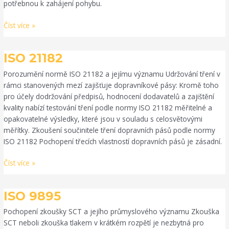
potřebnou k zahájení pohybu.
Číst více »
ISO
ISO 21182
21182
Porozumění normě ISO 21182 a jejímu významu Udržování tření v
rámci stanovených mezí zajišťuje dopravníkové pásy: Kromě toho
pro účely dodržování předpisů, hodnocení dodavatelů a zajištění
kvality nabízí testování tření podle normy ISO 21182 měřitelné a
opakovatelné výsledky, které jsou v souladu s celosvětovými
měřítky. Zkoušení součinitele tření dopravních pásů podle normy
ISO 21182 Pochopení třecích vlastností dopravních pásů je zásadní.
Číst více »
ISO
ISO 9895
9895
Pochopení zkoušky SCT a jejího průmyslového významu Zkouška
SCT neboli zkouška tlakem v krátkém rozpětí je nezbytná pro