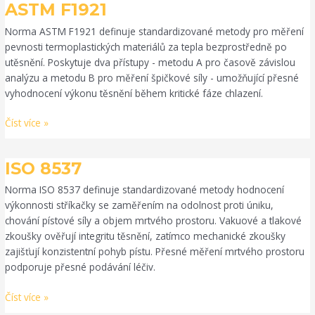
ASTM
ASTM F1921
F1921
Norma ASTM F1921 definuje standardizované metody pro měření
pevnosti termoplastických materiálů za tepla bezprostředně po
utěsnění. Poskytuje dva přístupy - metodu A pro časově závislou
analýzu a metodu B pro měření špičkové síly - umožňující přesné
vyhodnocení výkonu těsnění během kritické fáze chlazení.
Číst více »
ISO
ISO 8537
8537
Norma ISO 8537 definuje standardizované metody hodnocení
výkonnosti stříkačky se zaměřením na odolnost proti úniku,
chování pístové síly a objem mrtvého prostoru. Vakuové a tlakové
zkoušky ověřují integritu těsnění, zatímco mechanické zkoušky
zajišťují konzistentní pohyb pístu. Přesné měření mrtvého prostoru
podporuje přesné podávání léčiv.
Číst více »