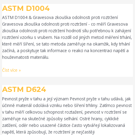
ASTM
ASTM D1004
D1004
ASTM D1004 & Gravesova zkouška odolnosti proti roztržení
Gravesova zkouška odolnosti proti roztržení - co měří Gravesova
zkouška odolnosti proti roztržení hodnotí sílu potřebnou k zahájení
roztržení vzorku s vrubem. Na rozdíl od jiných metod měření trhání,
které měří šíření, se tato metoda zaměřuje na okamžik, kdy trhání
začíná, a poskytuje tak informace o reakci na koncentraci napětí a
houževnatosti materiálu.
Číst více »
ASTM
ASTM D624
D624
Pevnost pryže v tahu a její význam Pevnost pryže v tahu udává, jak
účinně materiál odolává vzniku nebo šíření trhliny. Zatímco pevnost
v tahu měří celkovou schopnost roztažení, pevnost v roztržení se
zaměřuje na skutečné způsoby selhání. Ostré hrany, cyklické
zatížení, oděr nebo usazené částice často vytvářejí lokalizovaná
napětí, která způsobují, že roztržení je nejčastěji