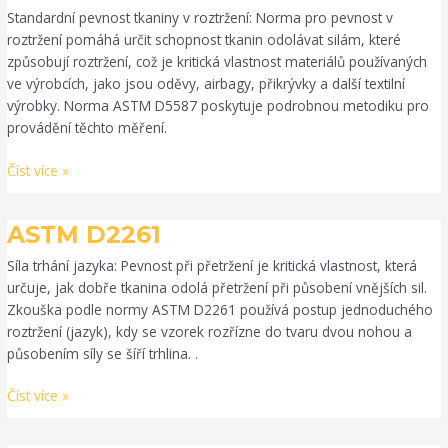
D5587
Standardní pevnost tkaniny v roztržení: Norma pro pevnost v
roztržení pomáhá určit schopnost tkanin odolávat silám, které
způsobují roztržení, což je kritická vlastnost materiálů používaných
ve výrobcích, jako jsou oděvy, airbagy, přikrývky a další textilní
výrobky. Norma ASTM D5587 poskytuje podrobnou metodiku pro
provádění těchto měření.
Číst více »
ASTM
ASTM D2261
D2261
Síla trhání jazyka: Pevnost při přetržení je kritická vlastnost, která
určuje, jak dobře tkanina odolá přetržení při působení vnějších sil.
Zkouška podle normy ASTM D2261 používá postup jednoduchého
roztržení (jazyk), kdy se vzorek rozřízne do tvaru dvou nohou a
působením síly se šíří trhlina. .
Číst více »