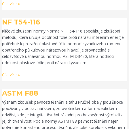
Číst více »
NF
NF T54-116
T54-
Klíčové zkušební normy Norma NF T54-116 specifikuje zkušební
116
metodu, která určuje odolnost fólie proti nárazu měřením energie
potřebné k proražení plastové fólie pomocí kyvadlového ramene
opatřeného půlkulovou nárazovou hlavicí. Je srovnatelná s
celosvětově uznávanou normou ASTM D3420, která hodnotí
odolnost plastové fólie proti nárazu kyvadlem.
Číst více »
ASTM
ASTM F88
F88
Význam zkoušek pevnosti těsnění a tahu Pružné obaly jsou široce
používány v potravinářském, zdravotnickém a farmaceutickém
odvětví, kde je integrita těsnění zásadní pro bezpečnost výrobků a
jejich trvanlivost. Podle normy ASTM F88 pevnost těsnění nejen
potvrzuje konzistenci procesu těsnění, ale také koreluje s výkonem