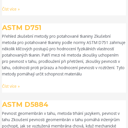
Číst více »
ASTM
ASTM D751
D751
Přehled zkušební metody pro potahované tkaniny Zkušební
metoda pro potahované tkaniny podle normy ASTM D751 zahrnuje
několik klíčových postupů pro hodnocení fyzikálních vlastností
potahovaných tkanin. Patří mezi ně metoda zkoušky uchopením
pro pevnost v tahu, prodloužení při přetržení, zkoušky pevnosti v
tahu, odolnosti proti průrazu a hodnocení pevnosti v roztržení. Tyto
metody pomáhají určit schopnost materiálu
Číst více »
ASTM
ASTM D5884
D5884
Pevnost geomembrán v tahu, metoda trhání jazykem, pevnost v
tahu Zkoušení pevnosti geomembrán v tahu pomáhá inženýrům
pochopit, jak se vyztužená membrána chová, když mechanické