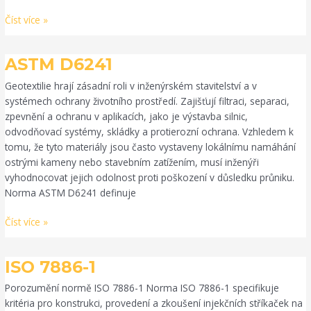
Číst více »
ASTM
ASTM D6241
D6241
Geotextilie hrají zásadní roli v inženýrském stavitelství a v
systémech ochrany životního prostředí. Zajišťují filtraci, separaci,
zpevnění a ochranu v aplikacích, jako je výstavba silnic,
odvodňovací systémy, skládky a protierozní ochrana. Vzhledem k
tomu, že tyto materiály jsou často vystaveny lokálnímu namáhání
ostrými kameny nebo stavebním zatížením, musí inženýři
vyhodnocovat jejich odolnost proti poškození v důsledku průniku.
Norma ASTM D6241 definuje
Číst více »
ISO
ISO 7886-1
7886-
Porozumění normě ISO 7886-1 Norma ISO 7886-1 specifikuje
1
kritéria pro konstrukci, provedení a zkoušení injekčních stříkaček na