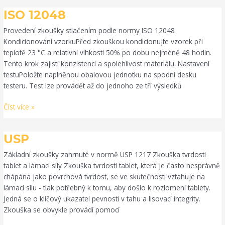
ISO
ISO 12048
12048
Provedení zkoušky stlačením podle normy ISO 12048
Kondicionování vzorkuPřed zkouškou kondicionujte vzorek při
teplotě 23 °C a relativní vlhkosti 50% po dobu nejméně 48 hodin.
Tento krok zajistí konzistenci a spolehlivost materiálu. Nastavení
testuPoložte naplněnou obalovou jednotku na spodní desku
testeru. Test lze provádět až do jednoho ze tří výsledků
Číst více »
USP
USP
Základní zkoušky zahrnuté v normě USP 1217 Zkouška tvrdosti
tablet a lámací síly Zkouška tvrdosti tablet, která je často nesprávně
chápána jako povrchová tvrdost, se ve skutečnosti vztahuje na
lámací sílu - tlak potřebný k tomu, aby došlo k rozlomení tablety.
Jedná se o klíčový ukazatel pevnosti v tahu a lisovací integrity.
Zkouška se obvykle provádí pomocí