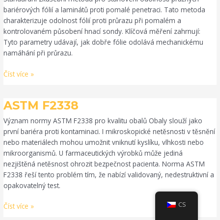
bariérových fólií a laminátů proti pomalé penetraci. Tato metoda
charakterizuje odolnost fólií proti průrazu při pomalém a
kontrolovaném působení hnací sondy. Klíčová měření zahrnují:
Tyto parametry udávají, jak dobře fólie odolává mechanickému
namáhání při průrazu.
Číst více »
ASTM
ASTM F2338
F2338
Význam normy ASTM F2338 pro kvalitu obalů Obaly slouží jako
první bariéra proti kontaminaci. I mikroskopické netěsnosti v těsnění
nebo materiálech mohou umožnit vniknutí kyslíku, vlhkosti nebo
mikroorganismů. U farmaceutických výrobků může jediná
nezjištěná netěsnost ohrozit bezpečnost pacienta. Norma ASTM
F2338 řeší tento problém tím, že nabízí validovaný, nedestruktivní a
opakovatelný test.
CS
Číst více »