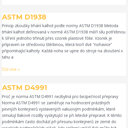
ASTM
ASTM D1938
D1938
Princip zkoušky trhání kalhot podle normy ASTM D1938 Metoda
trhání kalhot definovaná v normě ASTM D1938 měří sílu potřebnou
k šíření jednoho trhnutí přes vzorek plastové fólie. Vzorek je
připraven se středovou štěrbinou, která tvoří dvě “nohavice”
připomínající kalhoty. Každá noha se upne do stroje na zkoušení v
tahu a
Číst více »
ASTM
ASTM D4991
D4991
Proč je norma ASTM D4991 nezbytná pro bezpečnost přepravy
Norma ASTM D4991 se zaměřuje na hodnocení prázdných
pevných kontejnerů vystavených vakuovým podmínkám, které
simulují tlakové rozdíly vyskytující se při letecké přepravě. K těmto
podmínkám často dochází při přesunu kontejnerů ze země do
vysokých nadmořských výšek, kde snížený vnější tlak může být