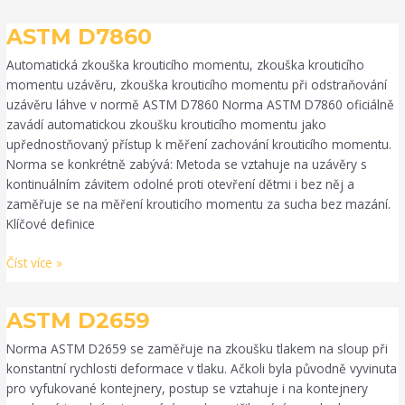
ASTM
ASTM D7860
D7860
Automatická zkouška krouticího momentu, zkouška krouticího
momentu uzávěru, zkouška krouticího momentu při odstraňování
uzávěru láhve v normě ASTM D7860 Norma ASTM D7860 oficiálně
zavádí automatickou zkoušku krouticího momentu jako
upřednostňovaný přístup k měření zachování krouticího momentu.
Norma se konkrétně zabývá: Metoda se vztahuje na uzávěry s
kontinuálním závitem odolné proti otevření dětmi i bez něj a
zaměřuje se na měření krouticího momentu za sucha bez mazání.
Klíčové definice
Číst více »
ASTM
ASTM D2659
D2659
Norma ASTM D2659 se zaměřuje na zkoušku tlakem na sloup při
konstantní rychlosti deformace v tlaku. Ačkoli byla původně vyvinuta
pro vyfukované kontejnery, postup se vztahuje i na kontejnery