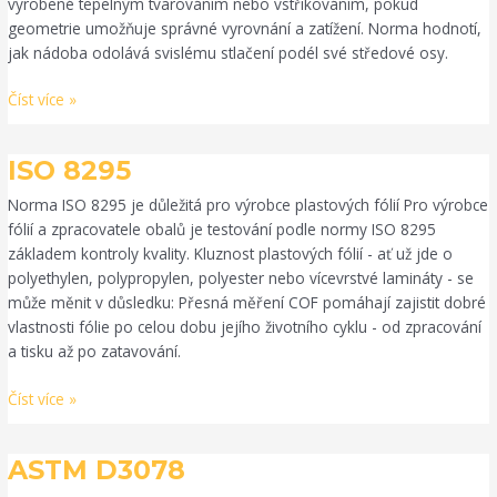
vyrobené tepelným tvarováním nebo vstřikováním, pokud
geometrie umožňuje správné vyrovnání a zatížení. Norma hodnotí,
jak nádoba odolává svislému stlačení podél své středové osy.
Číst více »
ISO
ISO 8295
8295
Norma ISO 8295 je důležitá pro výrobce plastových fólií Pro výrobce
fólií a zpracovatele obalů je testování podle normy ISO 8295
základem kontroly kvality. Kluznost plastových fólií - ať už jde o
polyethylen, polypropylen, polyester nebo vícevrstvé lamináty - se
může měnit v důsledku: Přesná měření COF pomáhají zajistit dobré
vlastnosti fólie po celou dobu jejího životního cyklu - od zpracování
a tisku až po zatavování.
Číst více »
ASTM
ASTM D3078
D3078