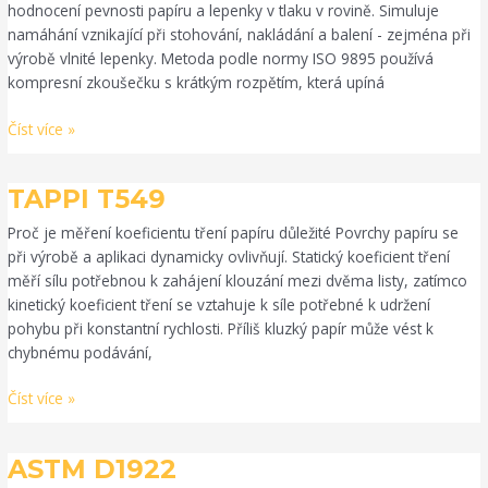
hodnocení pevnosti papíru a lepenky v tlaku v rovině. Simuluje
namáhání vznikající při stohování, nakládání a balení - zejména při
výrobě vlnité lepenky. Metoda podle normy ISO 9895 používá
kompresní zkoušečku s krátkým rozpětím, která upíná
Číst více »
TAPPI
TAPPI T549
T549
Proč je měření koeficientu tření papíru důležité Povrchy papíru se
při výrobě a aplikaci dynamicky ovlivňují. Statický koeficient tření
měří sílu potřebnou k zahájení klouzání mezi dvěma listy, zatímco
kinetický koeficient tření se vztahuje k síle potřebné k udržení
pohybu při konstantní rychlosti. Příliš kluzký papír může vést k
chybnému podávání,
Číst více »
ASTM
ASTM D1922
D1922