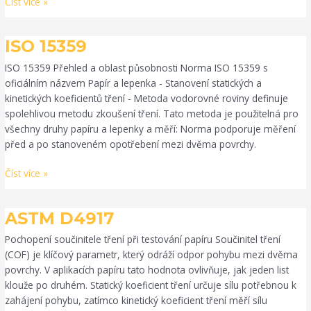
Číst více »
ISO
ISO 15359
15359
ISO 15359 Přehled a oblast působnosti Norma ISO 15359 s
oficiálním názvem Papír a lepenka - Stanovení statických a
kinetických koeficientů tření - Metoda vodorovné roviny definuje
spolehlivou metodu zkoušení tření. Tato metoda je použitelná pro
všechny druhy papíru a lepenky a měří: Norma podporuje měření
před a po stanoveném opotřebení mezi dvěma povrchy.
Číst více »
ASTM
ASTM D4917
D4917
Pochopení součinitele tření při testování papíru Součinitel tření
(COF) je klíčový parametr, který odráží odpor pohybu mezi dvěma
povrchy. V aplikacích papíru tato hodnota ovlivňuje, jak jeden list
klouže po druhém. Statický koeficient tření určuje sílu potřebnou k
zahájení pohybu, zatímco kinetický koeficient tření měří sílu