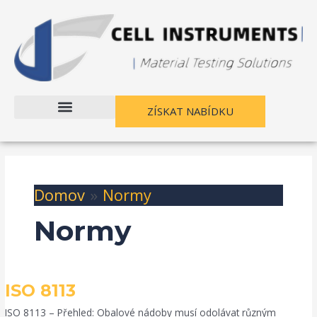
Přejít
na
obsah
ZÍSKAT NABÍDKU
Domov
Normy
Normy
ISO
ISO 8113
8113
ISO 8113 – Přehled: Obalové nádoby musí odolávat různým