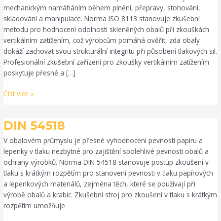
mechanickým namáháním během plnění, přepravy, stohování,
skladování a manipulace. Norma ISO 8113 stanovuje zkušební
metodu pro hodnocení odolnosti skleněných obalů při zkouškách
vertikálním zatížením, což výrobcům pomáhá ověřit, zda obaly
dokáží zachovat svou strukturální integritu při působení tlakových sil.
Profesionální zkušební zařízení pro zkoušky vertikálním zatížením
poskytuje přesné a […]
Číst více »
DIN
DIN 54518
54518
V obalovém průmyslu je přesné vyhodnocení pevnosti papíru a
lepenky v tlaku nezbytné pro zajištění spolehlivé pevnosti obalů a
ochrany výrobků. Norma DIN 54518 stanovuje postup zkoušení v
tlaku s krátkým rozpětím pro stanovení pevnosti v tlaku papírových
a lepenkových materiálů, zejména těch, které se používají při
výrobě obalů a krabic. Zkušební stroj pro zkoušení v tlaku s krátkým
rozpětím umožňuje