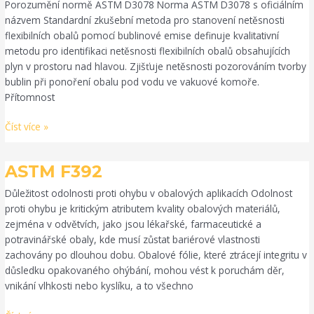
Porozumění normě ASTM D3078 Norma ASTM D3078 s oficiálním
názvem Standardní zkušební metoda pro stanovení netěsnosti
flexibilních obalů pomocí bublinové emise definuje kvalitativní
metodu pro identifikaci netěsnosti flexibilních obalů obsahujících
plyn v prostoru nad hlavou. Zjišťuje netěsnosti pozorováním tvorby
bublin při ponoření obalu pod vodu ve vakuové komoře.
Přítomnost
Číst více »
ASTM
ASTM F392
F392
Důležitost odolnosti proti ohybu v obalových aplikacích Odolnost
proti ohybu je kritickým atributem kvality obalových materiálů,
zejména v odvětvích, jako jsou lékařské, farmaceutické a
potravinářské obaly, kde musí zůstat bariérové vlastnosti
zachovány po dlouhou dobu. Obalové fólie, které ztrácejí integritu v
důsledku opakovaného ohýbání, mohou vést k poruchám děr,
vnikání vlhkosti nebo kyslíku, a to všechno