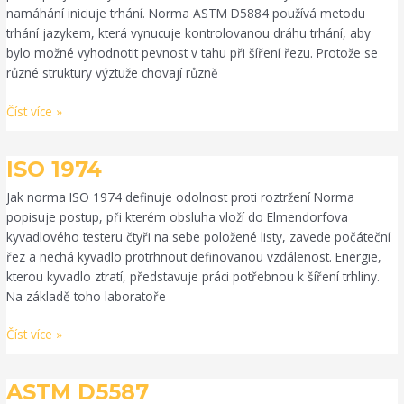
namáhání iniciuje trhání. Norma ASTM D5884 používá metodu
trhání jazykem, která vynucuje kontrolovanou dráhu trhání, aby
bylo možné vyhodnotit pevnost v tahu při šíření řezu. Protože se
různé struktury výztuže chovají různě
Číst více »
ISO
ISO 1974
1974
Jak norma ISO 1974 definuje odolnost proti roztržení Norma
popisuje postup, při kterém obsluha vloží do Elmendorfova
kyvadlového testeru čtyři na sebe položené listy, zavede počáteční
řez a nechá kyvadlo protrhnout definovanou vzdálenost. Energie,
kterou kyvadlo ztratí, představuje práci potřebnou k šíření trhliny.
Na základě toho laboratoře
Číst více »
ASTM
ASTM D5587