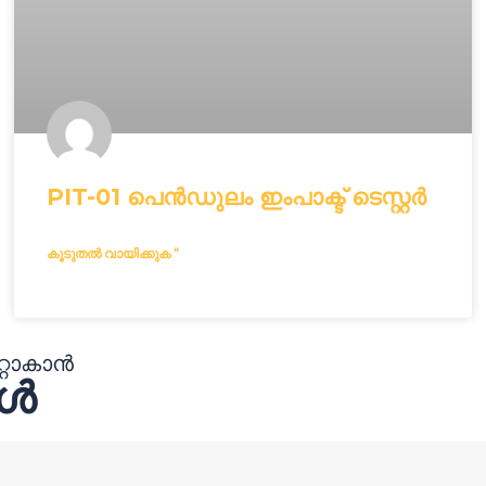
PIT-01 പെൻഡുലം ഇംപാക്ട് ടെസ്റ്റർ
കൂടുതൽ വായിക്കുക "
്റാകാൻ
ങൾ