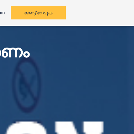
കോട്ട് നേടുക
am
്രണം