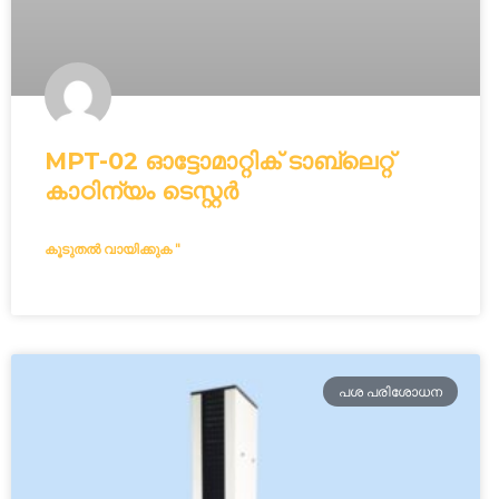
MPT-02 ഓട്ടോമാറ്റിക് ടാബ്‌ലെറ്റ്
കാഠിന്യം ടെസ്റ്റർ
കൂടുതൽ വായിക്കുക "
പശ പരിശോധന