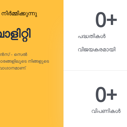
0
+
മ്മിക്കുന്നു
ളിറ്റി
പദ്ധതികൾ
വിജയകരമായി
്‌സലൻസ് – സെൽ
രങ്ങളിലൂടെ നിങ്ങളുടെ
ാഗ്ദാനമാണ്.
0
+
വിപണികൾ