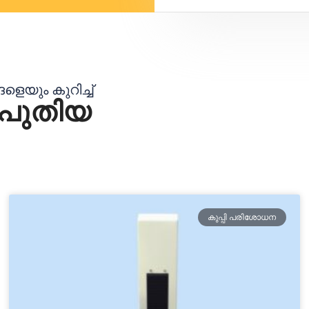
െയും കുറിച്ച്
 പുതിയ
കുപ്പി പരിശോധന