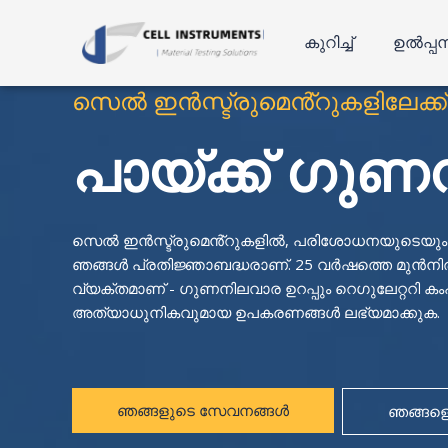
ഉള്ളടക്കത്തിലേക്ക്
പോകുക
കുറിച്ച്
ഉൽപ്പന
സെൽ ഇൻസ്ട്രുമെൻ്റുകളിലേക്ക് 
പായ്ക്ക് ഗു
സെൽ ഇൻസ്ട്രുമെൻ്റുകളിൽ, പരിശോധനയുടെയും അളവെ
ഞങ്ങൾ പ്രതിജ്ഞാബദ്ധരാണ്. 25 വർഷത്തെ മുൻന
വ്യക്തമാണ് - ഗുണനിലവാര ഉറപ്പും റെഗുലേറ്ററി 
അത്യാധുനികവുമായ ഉപകരണങ്ങൾ ലഭ്യമാക്കുക.
ഞങ്ങളുടെ സേവനങ്ങൾ
ഞങ്ങളെ