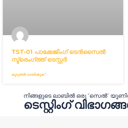
TST-01 പാക്കേജിംഗ് ടെൻസൈൽ
സ്ട്രെംഗ്ത്ത് ടെസ്റ്റർ
കൂടുതൽ വായിക്കുക "
നിങ്ങളുടെ ലാബിൽ ഒരു "സെൽ" യൂണിറ
ടെസ്റ്റിംഗ് വിഭാഗങ്