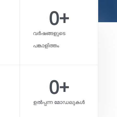
0
+
വർഷങ്ങളുടെ
പങ്കാളിത്തം
0
+
ഉൽപ്പന്ന മോഡലുകൾ