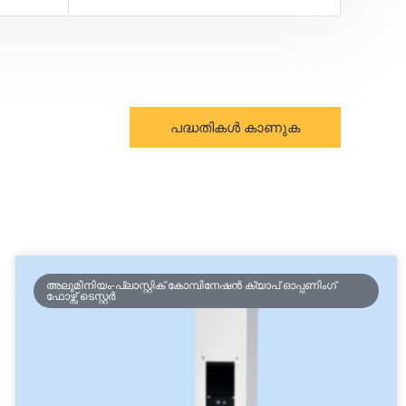
പദ്ധതികൾ കാണുക
അലുമിനിയം-പ്ലാസ്റ്റിക് കോമ്പിനേഷൻ ക്യാപ് ഓപ്പണിംഗ്
ഫോഴ്സ് ടെസ്റ്റർ