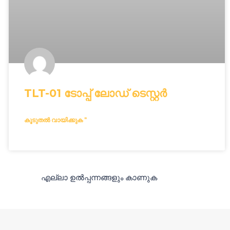
TLT-01 ടോപ്പ് ലോഡ് ടെസ്റ്റർ
കൂടുതൽ വായിക്കുക "
എല്ലാ ഉൽപ്പന്നങ്ങളും കാണുക