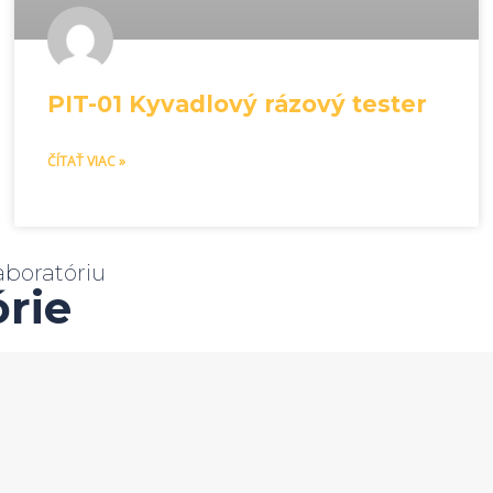
PIT-01 Kyvadlový rázový tester
ČÍTAŤ VIAC »
aboratóriu
órie