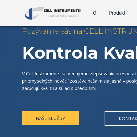
Preskočiť
na
O
Produkt
obsah
Pozývame vás na CELL INSTRU
Kontrola Kval
V Cell Instruments sa venujeme zlepšovaniu presnosti 
priemyselných inovácií zostáva naša misia jasná – pos
zaručujú kvalitu a súlad s predpismi.
NAŠE SLUŽBY
KONTAK