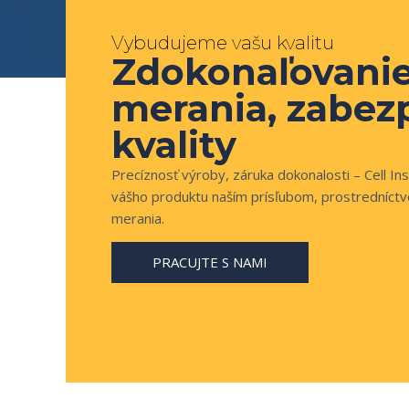
Vybudujeme vašu kvalitu
Zdokonaľovani
merania, zabez
kvality
Precíznosť výroby, záruka dokonalosti – Cell Ins
vášho produktu naším prísľubom, prostredníctv
merania.
PRACUJTE S NAMI