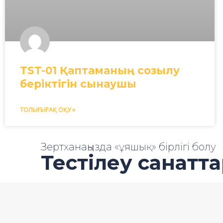
TST-01 Қаптаманың созылу
беріктігін сынаушы
ТОЛЫҒЫРАҚ ОҚУ »
Зертханаңызда «ұяшық» бірлігі болу
Тестілеу санатт