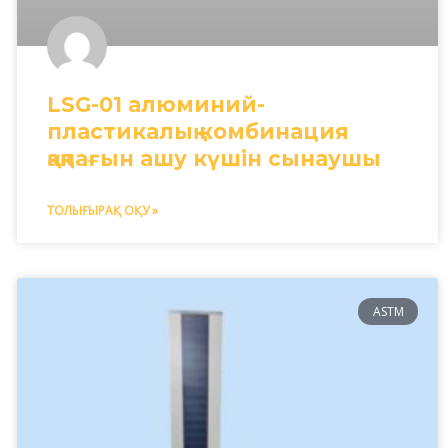
LSG-01 алюминий-
пластикалық комбинация
қақпағын ашу күшін сынаушы
ТОЛЫҒЫРАҚ ОҚУ »
ASTM