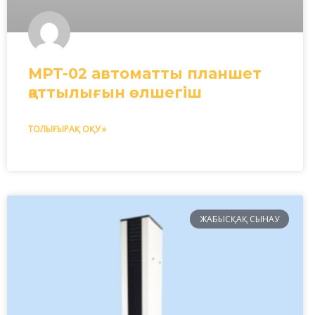
MPT-02 автоматты планшет
қаттылығын өлшегіш
ТОЛЫҒЫРАҚ ОҚУ »
ЖАБЫСҚАҚ СЫНАУ