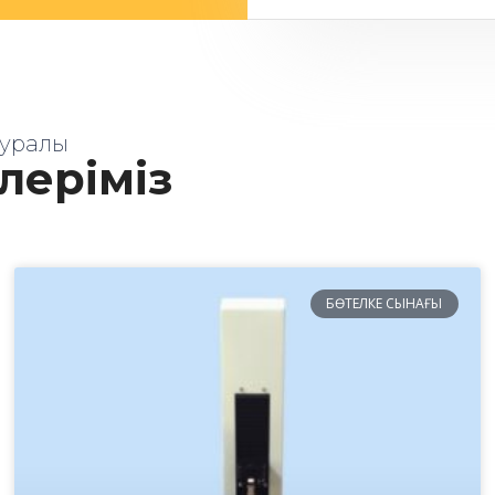
 туралы
ілеріміз
БӨТЕЛКЕ СЫНАҒЫ