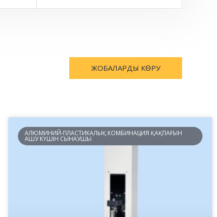
ЖОБАЛАРДЫ КӨРУ
АЛЮМИНИЙ-ПЛАСТИКАЛЫҚ КОМБИНАЦИЯ ҚАҚПАҒЫН
АШУ КҮШІН СЫНАУШЫ