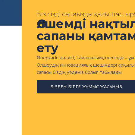
Біз сіздің сапаңызды қалыптасты
Өлшемді нақтыл
сапаны қамта
ету
Өнеркәсіп дәлдігі, тамашалыққа кепілдік – ұ
Өлшеудің инновациялық шешімдері арқылы сі
сапасы біздің уәдеміз болып табылады.
БІЗБЕН БІРГЕ ЖҰМЫС ЖАСАҢЫЗ