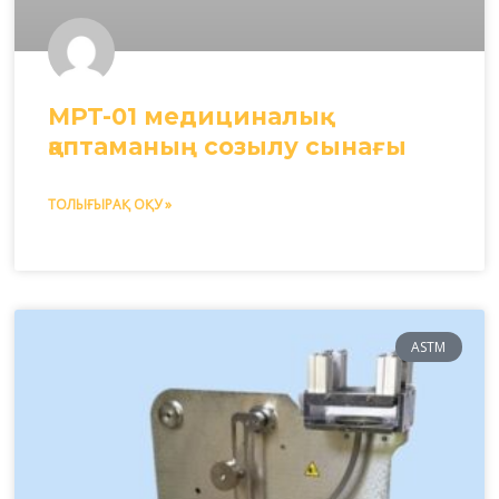
MPT-01 медициналық
қаптаманың созылу сынағы
ТОЛЫҒЫРАҚ ОҚУ »
ASTM