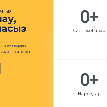
0
+
рамыз
ау,
масыз
Сәтті жобалар
яшық құралдары:
здің өніміңіздің
0
+
Нарықтар