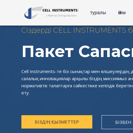
Мазмұнға
өту
туралы
Өнім
Сіздерді CELL INSTRUMENTS 
Пакет Сапас
Cell Instruments-те біз сынақтар мен өлшеулердің 
салалық инновациялар арқылы біздің миссиямыз ан
нормативтік талаптарға сәйкестікке кепілдік берет
ету.
БІЗДІҢ ҚЫЗМЕТТЕР
БІЗБЕН