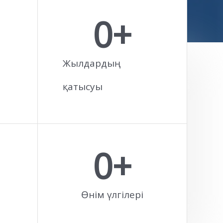
0
+
Жылдардың
қатысуы
0
+
Өнім үлгілері