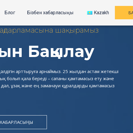
Б
Блог
Бізбен хабарласыңы
Kazakh
бағдарламасына шақырамыз
ын Бақылау
дәлдігін арттыруға арнаймыз. 25 жылдан астам жетекші
ық болып қала береді – сапаны қамтамасыз ету және
ін дәл, ұзақ және ең заманауи құралдарды қамтамасыз
 ХАБАРЛАСЫҢЫ