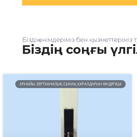
Біздің өнімдеріміз бен қызметтеріміз
Біздің соңғы үлг
АРНАЙЫ ЗЕРТХАНАЛЫҚ СЫНАҚ ҚҰРАЛДАРЫН ӨНДІРУШІ