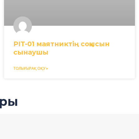
PIT-01 маятниктің соққысын
сынаушы
ТОЛЫҒЫРАҚ ОҚУ »
ары