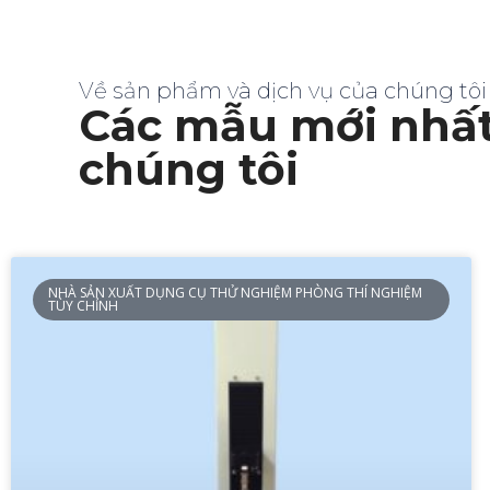
Về sản phẩm và dịch vụ của chúng tôi
Các mẫu mới nhất
chúng tôi
NHÀ SẢN XUẤT DỤNG CỤ THỬ NGHIỆM PHÒNG THÍ NGHIỆM
TÙY CHỈNH