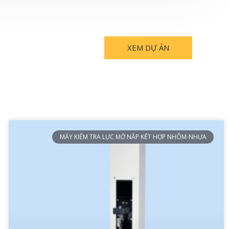
XEM DỰ ÁN
MÁY KIỂM TRA LỰC MỞ NẮP KẾT HỢP NHÔM-NHỰA