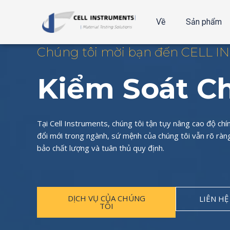
Bỏ
qua
Về
Sản phẩm
nội
dung
Chúng tôi mời bạn đến CELL 
Kiểm Soát C
Tại Cell Instruments, chúng tôi tận tụy nâng cao độ ch
đổi mới trong ngành, sứ mệnh của chúng tôi vẫn rõ ràng 
bảo chất lượng và tuân thủ quy định.
DỊCH VỤ CỦA CHÚNG
LIÊN HỆ
TÔI