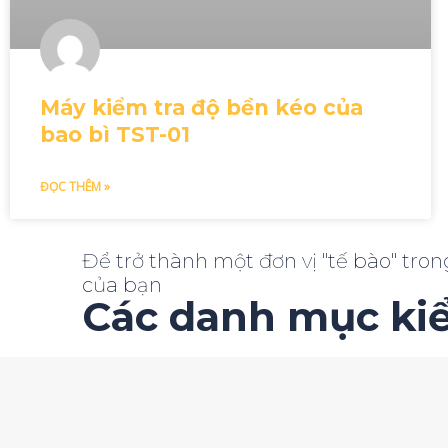
Máy kiểm tra độ bền kéo của
bao bì TST-01
ĐỌC THÊM »
Để trở thành một đơn vị "tế bào" tr
của bạn
Các danh mục ki