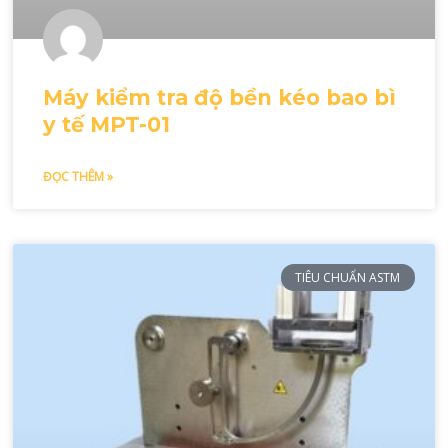
Máy kiểm tra độ bền kéo bao bì
y tế MPT-01
ĐỌC THÊM »
TIÊU CHUẨN ASTM