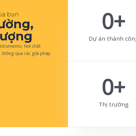
0
+
ủa bạn
lường,
lượng
Dự án thành côn
nstruments: Nơi chất
, thông qua các giải pháp
0
+
Thị trường