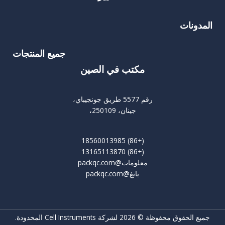
لمدونات
جميع المنتجات
مكتب في الصين
رقم 5577 طريق جونجيباي،
جينان، 250109،
(+86) 18560013985
(+86) 13165113870
معلومات@packqc.com
يانغ@packqc.com
ميع الحقوق محفوظة © 2026 لشركة Cell Instruments المحدودة.