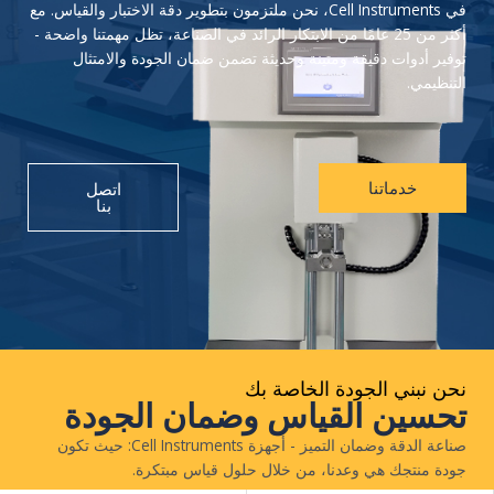
في Cell Instruments، نحن ملتزمون بتطوير دقة الاختبار والقياس. مع
أكثر من 25 عامًا من الابتكار الرائد في الصناعة، تظل مهمتنا واضحة -
فير أدوات دقيقة ومتينة وحديثة تضمن ضمان الجودة والامتثال
تنظيمي.
خدماتنا
اتصل
بنا
حن نبني الجودة الخاصة بك
حسين القياس وضمان الجودة
صناعة الدقة وضمان التميز - أجهزة Cell Instruments: حيث تكون
دة منتجك هي وعدنا، من خلال حلول قياس مبتكرة.