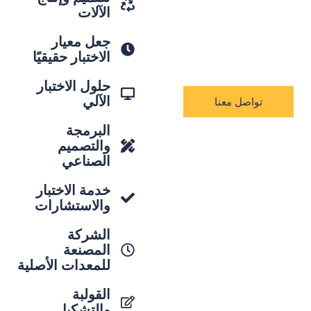
الآلات
adipiscing إيليت.
Pellentesque في ipsum id
جعل معيار
orci porta dapibu
الاختبار حقيقيًا
حلول الاختبار
الآلي
تواصل معنا
البرمجة
والتصميم
الصناعي
خدمة الاختبار
والاستشارات
الشركة
المصنعة
للمعدات الأصلية
القولبة
والتشكيل