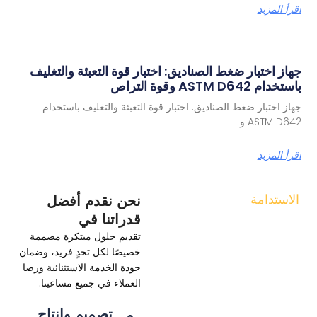
رأ المزيد
از اختبار ضغط الصناديق: اختبار قوة التعبئة والتغليف
دام ASTM D642 وقوة التراص
از اختبار ضغط الصناديق: اختبار قوة التعبئة والتغليف باستخدام
ASTM D6 و
رأ المزيد
لاستدامة
نحن نقدم أفضل
لتزمون
قدراتنا في
الحفاظ على
تقديم حلول مبتكرة مصممة
خصيصًا لكل تحدٍ فريد، وضمان
حة الناس
جودة الخدمة الاستثنائية ورضا
سلامتهم
العملاء في جميع مساعينا.
ريم إيبسوم دولور سيت
تصميم وإنتاج
أميت، consectetur