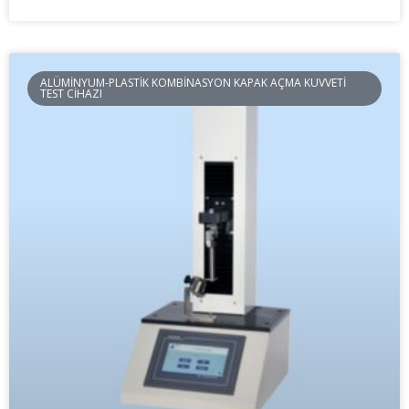
ALÜMINYUM-PLASTIK KOMBINASYON KAPAK AÇMA KUVVETI
TEST CIHAZI