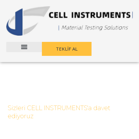
İçeriğe
geç
TEKLİF AL
Sizleri CELL INSTRUMENTS'a davet
ediyoruz
Paket Kalite Kontrolü