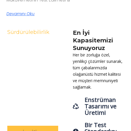
Mukavemetinin Test Edilmesi &
Devamını Oku
Sürdürülebilirlik
En İyi
İnsanları
Kapasitemizi
Sağlıklı ve
Sunuyoruz
Güvende
Her bir zorluğa özel,
yenilikçi çözümler sunarak,
Tutmaya
tüm çabalarımızda
Adanmışız
olağanüstü hizmet kalitesi
ve müşteri memnuniyeti
Lorem ipsum dolor sit
sağlamak.
amet, consectetur
adipiscing elit. İpsum id orci
Enstrüman
porta dapibus'ta
Tasarımı ve
Pellentesque.
Üretimi
Bir Test