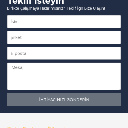
Teklif İsteyin
Birlikte Çalışmaya Hazır mısınız? Teklif İçin Bize Ulaşın!
İsim
Şirket
E-
posta
Mesaj
İHTIYACINIZI GÖNDERIN