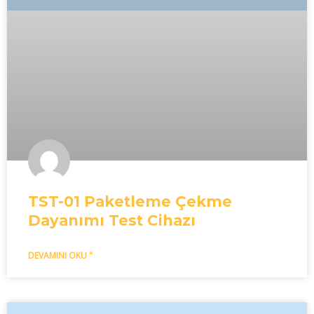
TST-01 Paketleme Çekme
Dayanımı Test Cihazı
DEVAMINI OKU "