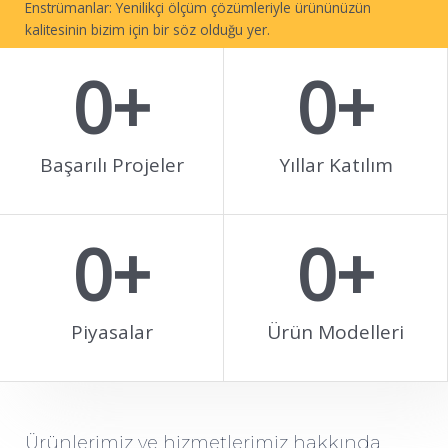
Enstrümanlar: Yenilikçi ölçüm çözümleriyle ürününüzün
kalitesinin bizim için bir söz olduğu yer.
0
+
0
+
BIZIMLE ÇALIŞIN
Başarılı Projeler
Yıllar Katılım
0
+
0
+
Piyasalar
Ürün Modelleri​
Ürünlerimiz ve hizmetlerimiz hakkında