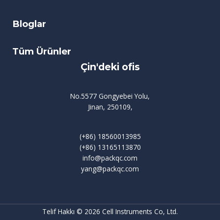
Bloglar
Tüm Ürünler
Çin'deki ofis
No.5577 Gongyebei Yolu,
Jinan, 250109,
(+86) 18560013985
(+86) 13165113870
info@packqc.com
yang@packqc.com
Telif Hakkı © 2026 Cell Instruments Co, Ltd.