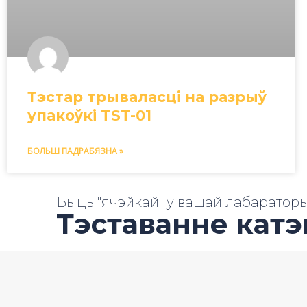
Тэстар трываласці на разрыў
упакоўкі TST-01
БОЛЬШ ПАДРАБЯЗНА »
Быць "ячэйкай" у вашай лабараторы
Тэставанне кат