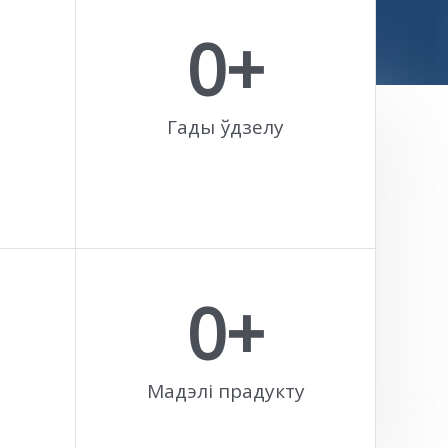
0
+
Гады ўдзелу
0
+
Мадэлі прадукту