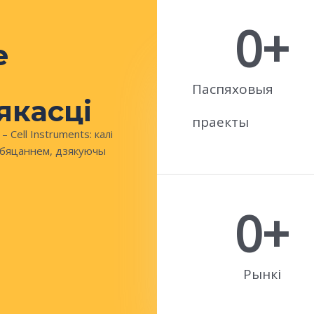
0
+
е
Паспяховыя
якасці
праекты
Cell Instruments: калі
абяцаннем, дзякуючы
0
+
Рынкі