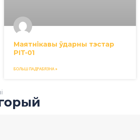
Маятнікавы ўдарны тэстар
PIT-01
БОЛЬШ ПАДРАБЯЗНА »
і
эгорый