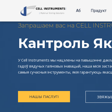
Перайсці
да
Аб
Прадукт
зместу
Запрашаем вас на CELL INST
Кантроль Як
У Cell Instruments мы нацэлены на павышэнне дакл
гадоў вядучых галіновых інавацый, наша місія заст
самыя сучасныя інструменты, якія гарантуюць яка
НАШЫ ПАСЛУГІ
ЗВЯЖЫЦ