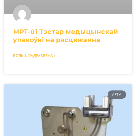
MPT-01 Тэстар медыцынскай
упакоўкі на расцяжэнне
БОЛЬШ ПАДРАБЯЗНА »
ASTM