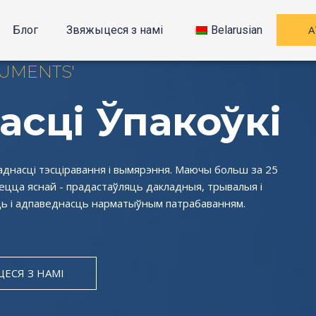
А
Блог
Звяжыцеся з намі
Belarusian
RUMENTS'
асці Ўпакоўкі
аднасці тэсціравання і вымярэння. Маючы больш за 25
аецца яснай - прадастаўляць дакладныя, трывалыя і
сць і адпаведнасць нарматыўным патрабаванням.
ЕСЯ З НАМІ