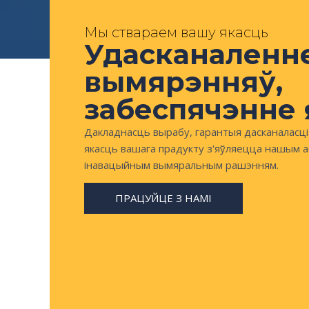
Мы ствараем вашу якасць
Удасканаленн
вымярэнняў,
забеспячэнне 
Дакладнасць вырабу, гарантыя дасканаласці – 
якасць вашага прадукту з'яўляецца нашым 
інавацыйным вымяральным рашэнням.
ПРАЦУЙЦЕ З НАМІ