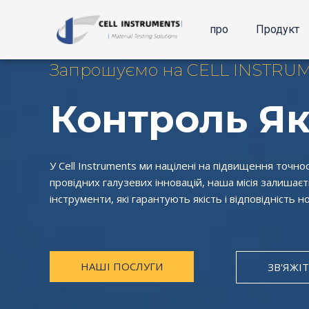
Перейти
до
про
Продукт
вмісту
Запрошуємо на CELL INSTRU
Контроль Як
У Cell Instruments ми націлені на підвищення точно
провідних галузевих інновацій, наша місія залишаєть
інструменти, які гарантують якість і відповідність
НАШІ ПОСЛУГИ
ЗВ'ЯЖІ