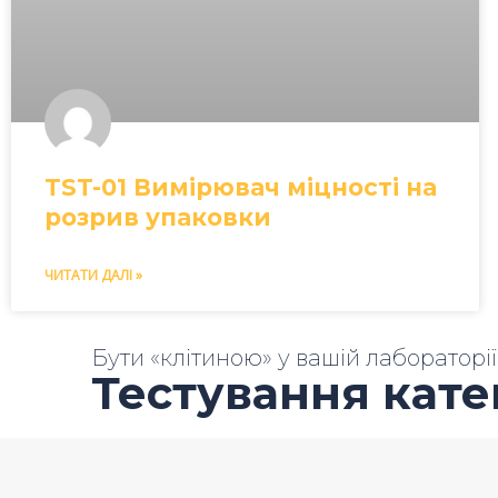
TST-01 Вимірювач міцності на
розрив упаковки
ЧИТАТИ ДАЛІ »
Бути «клітиною» у вашій лабораторії
Тестування кате