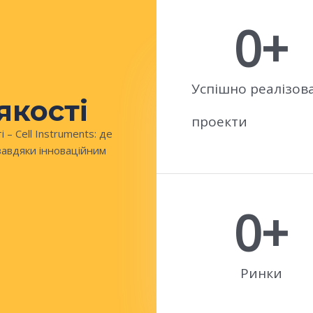
0
+
Успішно реалізов
якості
проекти
 – Cell Instruments: де
завдяки інноваційним
0
+
Ринки