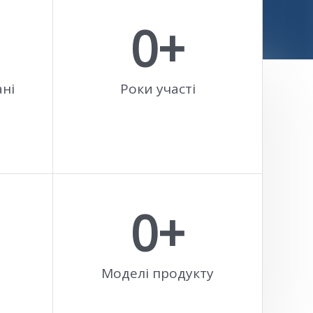
0
+
ані
Роки участі
0
+
Моделі продукту