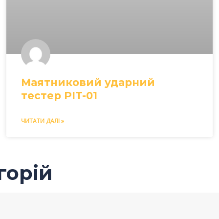
Маятниковий ударний
тестер PIT-01
ЧИТАТИ ДАЛІ »
горій