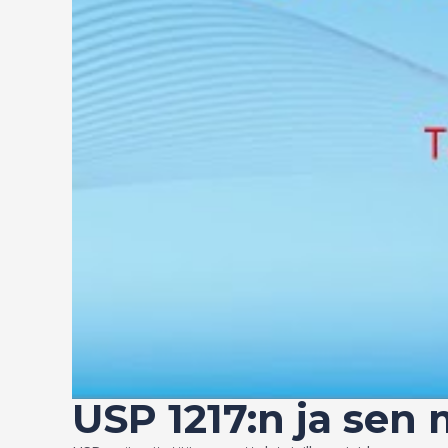
USP 1217:n ja se