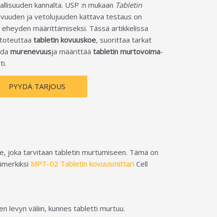
allisuuden kannalta. USP :n mukaan
Tabletin
uuden ja vetolujuuden kattava testaus on
eheyden määrittämiseksi. Tässä artikkelissa
 toteuttaa
tabletin kovuuskoe
, suorittaa tarkat
ida
murenevuus
ja määrittää
tabletin murtovoima
-
i.
PYYDÄ TARJOUS
e, joka tarvitaan tabletin murtumiseen. Tämä on
simerkiksi
MPT-02 Tabletin kovuusmittari
Cell
n levyn väliin, kunnes tabletti murtuu.