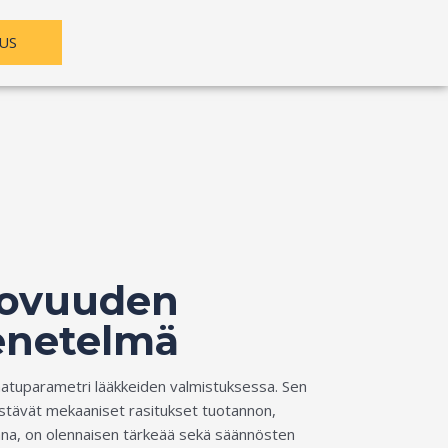
US
kovuuden
enetelmä
laatuparametri lääkkeiden valmistuksessa. Sen
estävät mekaaniset rasitukset tuotannon,
ana, on olennaisen tärkeää sekä säännösten