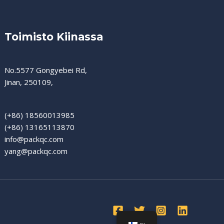
Toimisto Kiinassa
No.5577 Gongyebei Rd,
Jinan, 250109,
(+86) 18560013985
(+86) 13165113870
info@packqc.com
yang@packqc.com