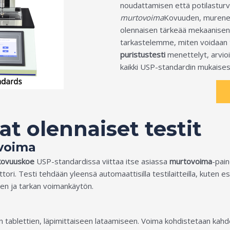
noudattamisen että potilasturv
murtovoima
Kovuuden, murenev
olennaisen tärkeää mekaanisen 
tarkastelemme, miten voidaan
puristustesti
menettelyt, arvio
kaikki USP-standardin mukaisest
t olennaiset testit
ovoima
 kovuuskoe
USP-standardissa viittaa itse asiassa
murtovoima
-pain
ori. Testi tehdään yleensä automaattisilla testilaitteilla, kuten e
en ja tarkan voimankäytön.
den tablettien, läpimittaiseen lataamiseen. Voima kohdistetaan kahde