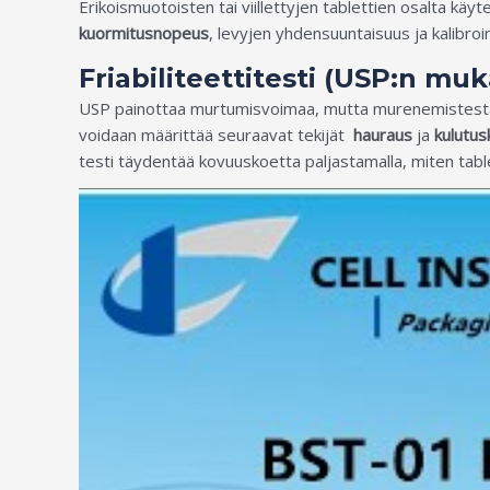
Erikoismuotoisten tai viillettyjen tablettien osalta k
kuormitusnopeus
, levyjen yhdensuuntaisuus ja kalibroi
Friabiliteettitesti (USP:n muk
USP painottaa murtumisvoimaa, mutta murenemistestaus
voidaan määrittää seuraavat tekijät
hauraus
ja
kulutu
testi täydentää kovuuskoetta paljastamalla, miten tab