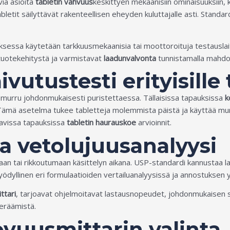
via asioita
tabletin vahvuus
keskittyen mekaanisiin ominaisuuksiin,
abletit säilyttävät rakenteellisen eheyden kuluttajalle asti. Stand
essa käytetään tarkkuusmekaanisia tai moottoroituja testauslaitt
uotekehitystä ja varmistavat
laadunvalvonta
tunnistamalla mahdol
vutustesti erityisille
tä murru johdonmukaisesti puristettaessa. Tällaisissa tapauksissa
k
Tämä asetelma tukee tabletteja molemmista päistä ja käyttää mur
raavissa tapauksissa
tabletin haurauskoe
arvioinnit.
ja vetolujuusanalyysi
emaan tai rikkoutumaan käsittelyn aikana. USP-standardi kannustaa
hyödyllinen eri formulaatioiden vertailuanalyysissä ja annostuks
ttari
, tarjoavat ohjelmoitavat lastausnopeudet, johdonmukaisen sii
keräämistä.
ovuusmittarin valinta